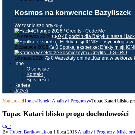
Kosmos na konwencie Bazyliszek
Wcześniejsze artykuły
16 czerwca 2026
0
48 godzin dla Bałtyku: rusza Ha
2 czerwca 2026
0
Spotkaj ekspertkę: Efekty misji IG
16 maja 2026
0
Warsztaty online „Kariera w sektorz
Inne
O serwisie
Kontakt
Spis treści
Kariera
Języki
You are at:
Home
»
Rynek
»
Analizy i Prognozy
»
Tupac Katari blisko p
Tupac Katari blisko progu dochodowości
2
By
Hubert Bartkowiak
on
1 lipca 2015
Analizy i Prognozy
,
Misje orb