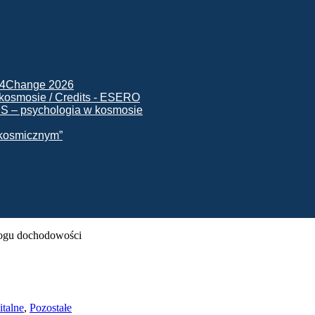
ck4Change 2026
NIS – psychologia w kosmosie
e kosmicznym”
rogu dochodowości
italne
,
Pozostałe