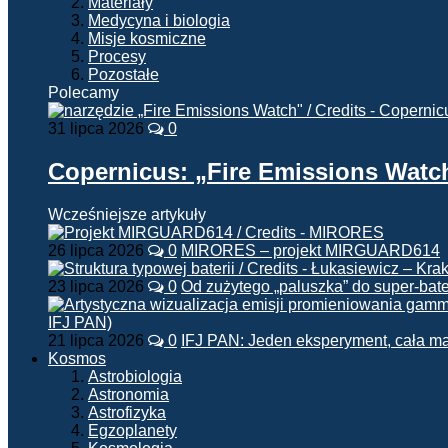
Materiały
Medycyna i biologia
Misje kosmiczne
Procesy
Pozostałe
Polecamy
31 lipca 2026
0
Copernicus: „Fire Emissions Watc
Wcześniejsze artykuły
26 lipca 2026
0
MIRORES – projekt MIRGUARD614
23 lipca 2026
0
Od zużytego „paluszka” do super-bate
21 lipca 2026
0
IFJ PAN: Jeden eksperyment, cała m
Kosmos
Astrobiologia
Astronomia
Astrofizyka
Egzoplanety