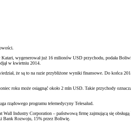
owości.
ac Katari, wygenerował już 16 milionów USD przychodu, podała Boliwij
odjął w kwietniu 2014.
edział, że są to na razie przybliżone wyniki finansowe. Do końca 2
 koniec roku może osiągnąć około 2 mln USD. Takie przychody oznacz
ługa rządowego programu telemedycyny Telesalud.
at Wall Industry Corporation – państwową firmę zajmującą się obsługą
ki Bank Rozwoju, 15% przez Boliwię.