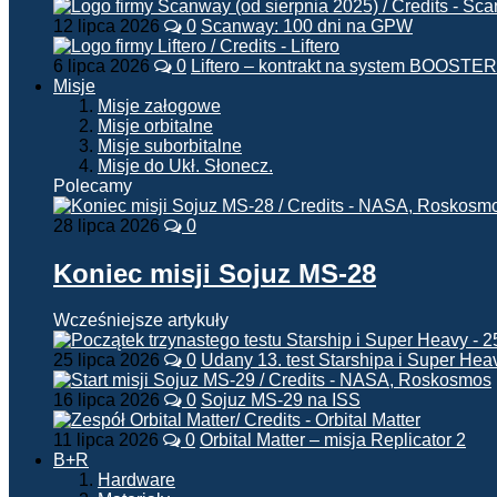
12 lipca 2026
0
Scanway: 100 dni na GPW
6 lipca 2026
0
Liftero – kontrakt na system BOOSTER
Misje
Misje załogowe
Misje orbitalne
Misje suborbitalne
Misje do Ukł. Słonecz.
Polecamy
28 lipca 2026
0
Koniec misji Sojuz MS-28
Wcześniejsze artykuły
25 lipca 2026
0
Udany 13. test Starshipa i Super Hea
16 lipca 2026
0
Sojuz MS-29 na ISS
11 lipca 2026
0
Orbital Matter – misja Replicator 2
B+R
Hardware