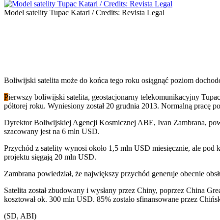
Model satelity Tupac Katari / Credits: Revista Legal
Boliwijski satelita może do końca tego roku osiągnąć poziom dochod
P
ierwszy boliwijski satelita, geostacjonarny telekomunikacyjny Tup
półtorej roku. Wyniesiony został 20 grudnia 2013. Normalną pracę p
Dyrektor Boliwijskiej Agencji Kosmicznej ABE, Ivan Zambrana, powi
szacowany jest na 6 mln USD.
Przychód z satelity wynosi około 1,5 mln USD miesięcznie, ale pod
projektu sięgają 20 mln USD.
Zambrana powiedział, że największy przychód generuje obecnie obs
Satelita został zbudowany i wysłany przez Chiny, poprzez China Gre
kosztował ok. 300 mln USD. 85% zostało sfinansowane przez Chińs
(SD, ABI)