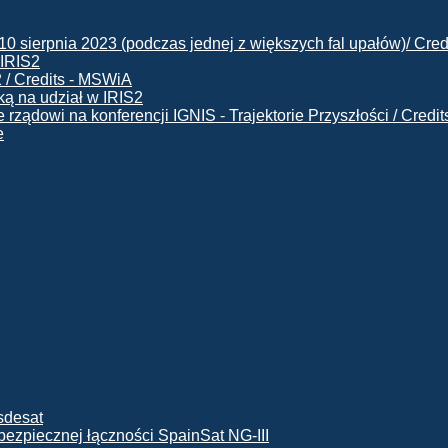
 IRIS2
ą na udział w IRIS2
e
ę bezpiecznej łączności SpainSat NG-III