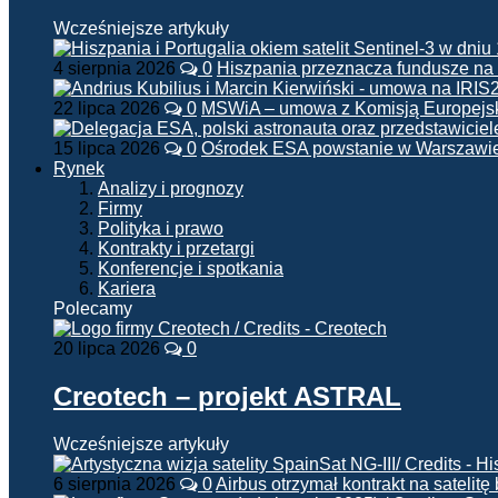
Wcześniejsze artykuły
4 sierpnia 2026
0
Hiszpania przeznacza fundusze na
22 lipca 2026
0
MSWiA – umowa z Komisją Europejsk
15 lipca 2026
0
Ośrodek ESA powstanie w Warszawi
Rynek
Analizy i prognozy
Firmy
Polityka i prawo
Kontrakty i przetargi
Konferencje i spotkania
Kariera
Polecamy
20 lipca 2026
0
Creotech – projekt ASTRAL
Wcześniejsze artykuły
6 sierpnia 2026
0
Airbus otrzymał kontrakt na satelit