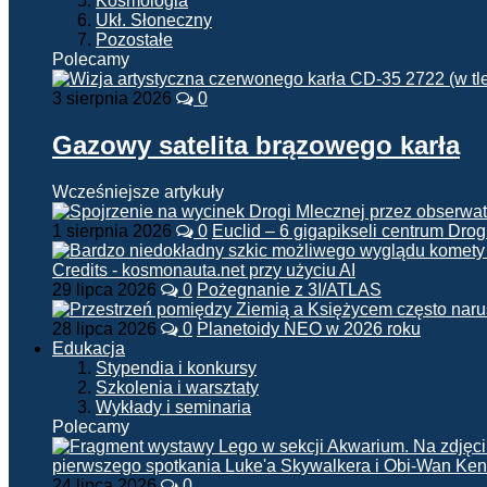
Kosmologia
Ukł. Słoneczny
Pozostałe
Polecamy
3 sierpnia 2026
0
Gazowy satelita brązowego karła
Wcześniejsze artykuły
1 sierpnia 2026
0
Euclid – 6 gigapikseli centrum Drog
29 lipca 2026
0
Pożegnanie z 3I/ATLAS
28 lipca 2026
0
Planetoidy NEO w 2026 roku
Edukacja
Stypendia i konkursy
Szkolenia i warsztaty
Wykłady i seminaria
Polecamy
24 lipca 2026
0