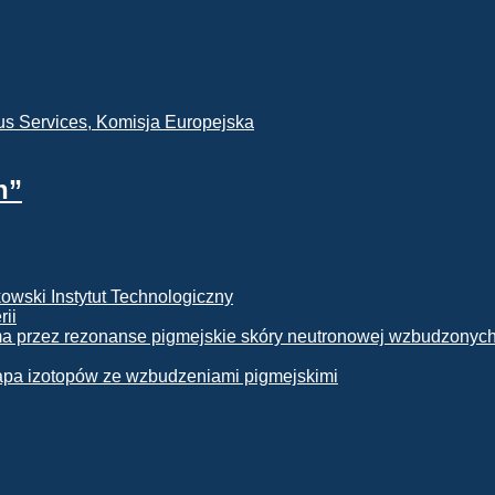
h”
rii
apa izotopów ze wzbudzeniami pigmejskimi