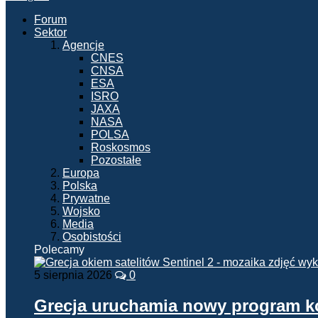
Forum
Sektor
Agencje
CNES
CNSA
ESA
ISRO
JAXA
NASA
POLSA
Roskosmos
Pozostałe
Europa
Polska
Prywatne
Wojsko
Media
Osobistości
Polecamy
5 sierpnia 2026
0
Grecja uruchamia nowy program 