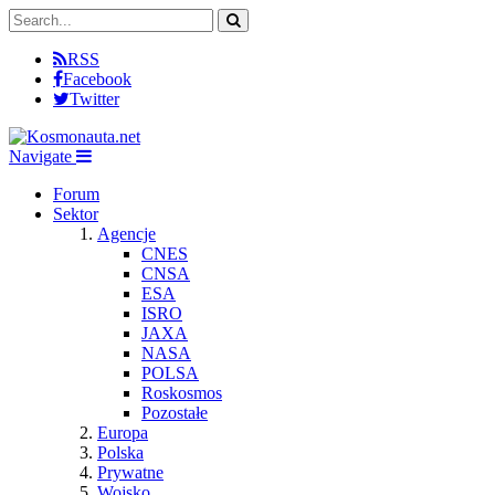
RSS
Facebook
Twitter
Navigate
Forum
Sektor
Agencje
CNES
CNSA
ESA
ISRO
JAXA
NASA
POLSA
Roskosmos
Pozostałe
Europa
Polska
Prywatne
Wojsko