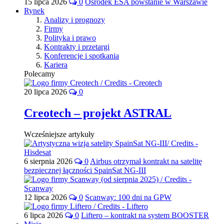
15 lipca 2026
0
Ośrodek ESA powstanie w Warszawie
Rynek
Analizy i prognozy
Firmy
Polityka i prawo
Kontrakty i przetargi
Konferencje i spotkania
Kariera
Polecamy
20 lipca 2026
0
Creotech – projekt ASTRAL
Wcześniejsze artykuły
6 sierpnia 2026
0
Airbus otrzymał kontrakt na satelitę
bezpiecznej łączności SpainSat NG-III
12 lipca 2026
0
Scanway: 100 dni na GPW
6 lipca 2026
0
Liftero – kontrakt na system BOOSTER