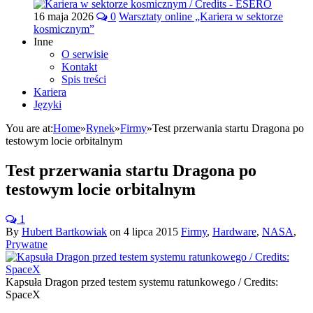
16 maja 2026
0
Warsztaty online „Kariera w sektorze
kosmicznym”
Inne
O serwisie
Kontakt
Spis treści
Kariera
Języki
You are at:
Home
»
Rynek
»
Firmy
»
Test przerwania startu Dragona po
testowym locie orbitalnym
Test przerwania startu Dragona po
testowym locie orbitalnym
1
By
Hubert Bartkowiak
on
4 lipca 2015
Firmy
,
Hardware
,
NASA
,
Prywatne
Kapsuła Dragon przed testem systemu ratunkowego / Credits:
SpaceX