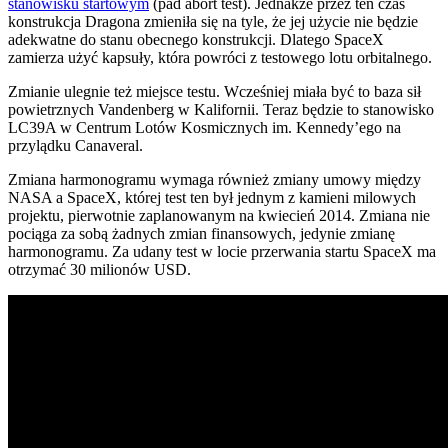
stanowisku startowym
(pad abort test). Jednakże przez ten czas
konstrukcja Dragona zmieniła się na tyle, że jej użycie nie będzie
adekwatne do stanu obecnego konstrukcji. Dlatego SpaceX
zamierza użyć kapsuły, która powróci z testowego lotu orbitalnego.
Zmianie ulegnie też miejsce testu. Wcześniej miała być to baza sił
powietrznych Vandenberg w Kalifornii. Teraz będzie to stanowisko
LC39A w Centrum Lotów Kosmicznych im. Kennedy’ego na
przylądku Canaveral.
Zmiana harmonogramu wymaga również zmiany umowy między
NASA a SpaceX, której test ten był jednym z kamieni milowych
projektu, pierwotnie zaplanowanym na kwiecień 2014. Zmiana nie
pociąga za sobą żadnych zmian finansowych, jedynie zmianę
harmonogramu. Za udany test w locie przerwania startu SpaceX ma
otrzymać 30 milionów USD.