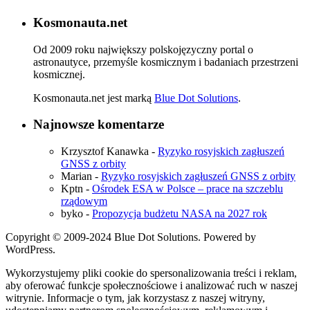
Kosmonauta.net
Od 2009 roku największy polskojęzyczny portal o
astronautyce, przemyśle kosmicznym i badaniach przestrzeni
kosmicznej.
Kosmonauta.net jest marką
Blue Dot Solutions
.
Najnowsze komentarze
Krzysztof Kanawka
-
Ryzyko rosyjskich zagłuszeń
GNSS z orbity
Marian
-
Ryzyko rosyjskich zagłuszeń GNSS z orbity
Kptn
-
Ośrodek ESA w Polsce – prace na szczeblu
rządowym
byko
-
Propozycja budżetu NASA na 2027 rok
Copyright © 2009-2024 Blue Dot Solutions. Powered by
WordPress.
Wykorzystujemy pliki cookie do spersonalizowania treści i reklam,
aby oferować funkcje społecznościowe i analizować ruch w naszej
witrynie. Informacje o tym, jak korzystasz z naszej witryny,