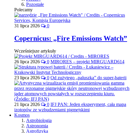
Pozostałe
Polecamy
31 lipca 2026
0
Copernicus: „Fire Emissions Watch”
Wcześniejsze artykuły
26 lipca 2026
0
MIRORES – projekt MIRGUARD614
23 lipca 2026
0
Od zużytego „paluszka” do super-baterii
21 lipca 2026
0
IFJ PAN: Jeden eksperyment, cała mapa
izotopów ze wzbudzeniami pigmejskimi
Kosmos
Astrobiologia
Astronomia
Astrofizyka