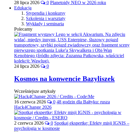
28 lipca 2026
0
Planetoidy NEO w 2026 roku
Edukacja
Stypendia i konkursy
Szkolenia i warsztaty
Wykłady i seminaria
Polecamy
24 lipca 2026
0
Kosmos na konwencie Bazyliszek
Wcześniejsze artykuły
16 czerwca 2026
0
48 godzin dla Bałtyku: rusza
Hack4Change 2026
2 czerwca 2026
0
Spotkaj ekspertkę: Efekty misji IGNIS –
psychologia w kosmosie