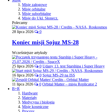
Misje
Misje załogowe
Misje orbitalne
Misje suborbitalne
Misje do Ukł. Słonecz.
Polecamy
28 lipca 2026
0
Koniec misji Sojuz MS-28
Wcześniejsze artykuły
25 lipca 2026
0
Udany 13. test Starshipa i Super Heavy
16 lipca 2026
0
Sojuz MS-29 na ISS
11 lipca 2026
0
Orbital Matter – misja Replicator 2
B+R
Hardware
Materiały
Medycyna i biologia
Misje kosmiczne
Procesy