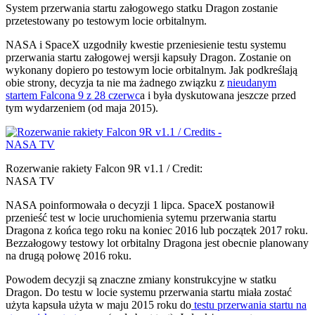
System przerwania startu załogowego statku Dragon zostanie
przetestowany po testowym locie orbitalnym.
N
ASA i SpaceX uzgodniły kwestie przeniesienie testu systemu
przerwania startu załogowej wersji kapsuły Dragon. Zostanie on
wykonany dopiero po testowym locie orbitalnym. Jak podkreślają
obie strony, decyzja ta nie ma żadnego związku z
nieudanym
startem Falcona 9 z 28 czerwc
a i była dyskutowana jeszcze przed
tym wydarzeniem (od maja 2015).
Rozerwanie rakiety Falcon 9R v1.1 / Credit:
NASA TV
NASA poinformowała o decyzji 1 lipca. SpaceX postanowił
przenieść test w locie uruchomienia sytemu przerwania startu
Dragona z końca tego roku na koniec 2016 lub początek 2017 roku.
Bezzałogowy testowy lot orbitalny Dragona jest obecnie planowany
na drugą połowę 2016 roku.
Powodem decyzji są znaczne zmiany konstrukcyjne w statku
Dragon. Do testu w locie systemu przerwania startu miała zostać
użyta kapsuła użyta w maju 2015 roku do
testu przerwania startu na