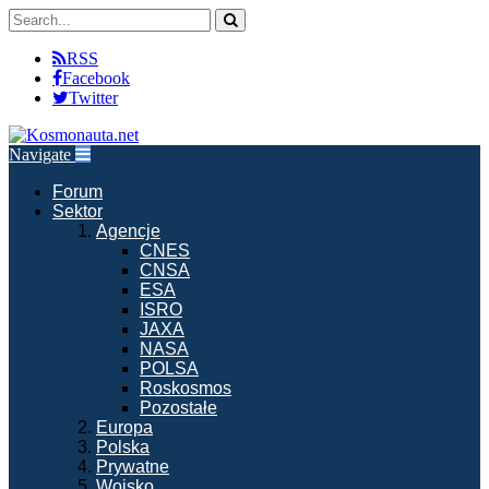
RSS
Facebook
Twitter
Navigate
Forum
Sektor
Agencje
CNES
CNSA
ESA
ISRO
JAXA
NASA
POLSA
Roskosmos
Pozostałe
Europa
Polska
Prywatne
Wojsko