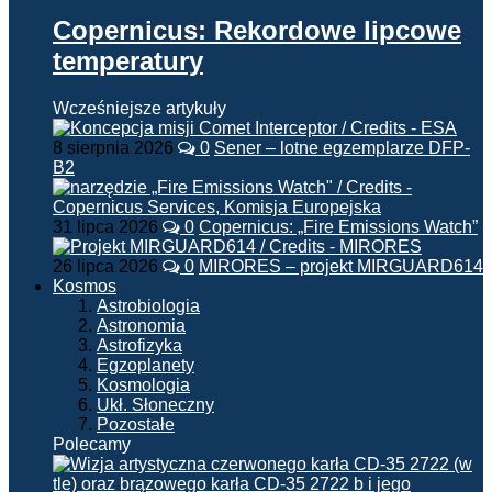
Copernicus: Rekordowe lipcowe
temperatury
Wcześniejsze artykuły
8 sierpnia 2026
0
Sener – lotne egzemplarze DFP-
B2
31 lipca 2026
0
Copernicus: „Fire Emissions Watch”
26 lipca 2026
0
MIRORES – projekt MIRGUARD614
Kosmos
Astrobiologia
Astronomia
Astrofizyka
Egzoplanety
Kosmologia
Ukł. Słoneczny
Pozostałe
Polecamy