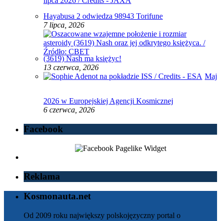
Hayabusa 2 odwiedza 98943 Torifune
7 lipca, 2026
(3619) Nash ma księżyc!
13 czerwca, 2026
Maj
2026 w Europejskiej Agencji Kosmicznej
6 czerwca, 2026
Facebook
Reklama
Kosmonauta.net
Od 2009 roku największy polskojęzyczny portal o