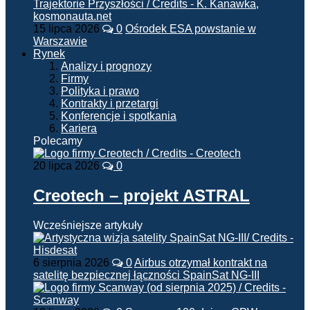
15 lipca 2026
0
Ośrodek ESA powstanie w
Warszawie
Rynek
Analizy i prognozy
Firmy
Polityka i prawo
Kontrakty i przetargi
Konferencje i spotkania
Kariera
Polecamy
20 lipca 2026
0
Creotech – projekt ASTRAL
Wcześniejsze artykuły
6 sierpnia 2026
0
Airbus otrzymał kontrakt na
satelitę bezpiecznej łączności SpainSat NG-III