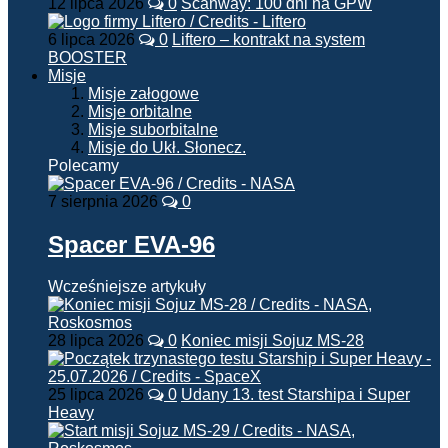
12 lipca 2026
0
Scanway: 100 dni na GPW
6 lipca 2026
0
Liftero – kontrakt na system
BOOSTER
Misje
Misje załogowe
Misje orbitalne
Misje suborbitalne
Misje do Ukł. Słonecz.
Polecamy
7 sierpnia 2026
0
Spacer EVA-96
Wcześniejsze artykuły
28 lipca 2026
0
Koniec misji Sojuz MS-28
25 lipca 2026
0
Udany 13. test Starshipa i Super
Heavy