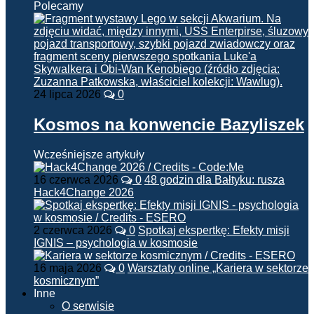
Polecamy
24 lipca 2026
0
Kosmos na konwencie Bazyliszek
Wcześniejsze artykuły
16 czerwca 2026
0
48 godzin dla Bałtyku: rusza
Hack4Change 2026
2 czerwca 2026
0
Spotkaj ekspertkę: Efekty misji
IGNIS – psychologia w kosmosie
16 maja 2026
0
Warsztaty online „Kariera w sektorze
kosmicznym”
Inne
O serwisie