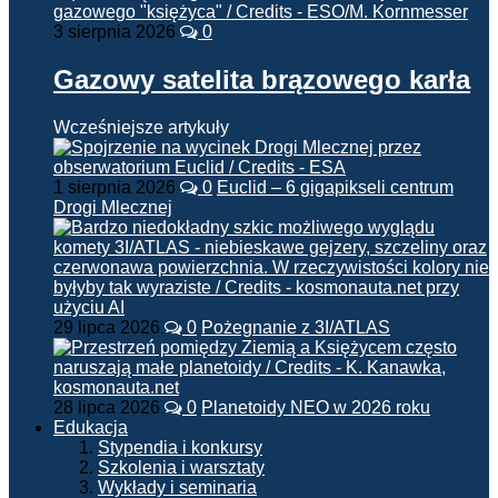
3 sierpnia 2026
0
Gazowy satelita brązowego karła
Wcześniejsze artykuły
1 sierpnia 2026
0
Euclid – 6 gigapikseli centrum
Drogi Mlecznej
29 lipca 2026
0
Pożegnanie z 3I/ATLAS
28 lipca 2026
0
Planetoidy NEO w 2026 roku
Edukacja
Stypendia i konkursy
Szkolenia i warsztaty
Wykłady i seminaria