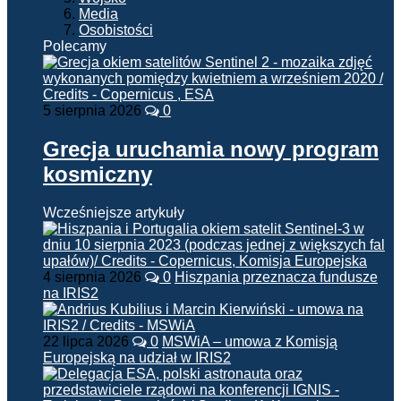
Media
Osobistości
Polecamy
5 sierpnia 2026
0
Grecja uruchamia nowy program
kosmiczny
Wcześniejsze artykuły
4 sierpnia 2026
0
Hiszpania przeznacza fundusze
na IRIS2
22 lipca 2026
0
MSWiA – umowa z Komisją
Europejską na udział w IRIS2