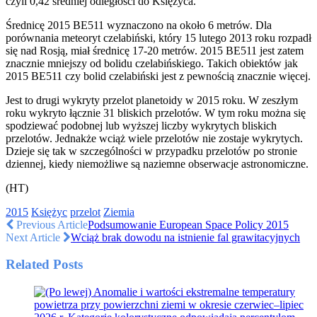
czyli 0,42 średniej odległości do Księżyca.
Średnicę 2015 BE511 wyznaczono na około 6 metrów. Dla
porównania meteoryt czelabiński, który 15 lutego 2013 roku rozpadł
się nad Rosją, miał średnicę 17-20 metrów. 2015 BE511 jest zatem
znacznie mniejszy od bolidu czelabińskiego. Takich obiektów jak
2015 BE511 czy bolid czelabiński jest z pewnością znacznie więcej.
Jest to drugi wykryty przelot planetoidy w 2015 roku. W zeszłym
roku wykryto łącznie 31 bliskich przelotów. W tym roku można się
spodziewać podobnej lub wyższej liczby wykrytych bliskich
przelotów. Jednakże wciąż wiele przelotów nie zostaje wykrytych.
Dzieje się tak w szczególności w przypadku przelotów po stronie
dziennej, kiedy niemożliwe są naziemne obserwacje astronomiczne.
(HT)
2015
Księżyc
przelot
Ziemia
Previous Article
Podsumowanie European Space Policy 2015
Next Article
Wciąż brak dowodu na istnienie fal grawitacyjnych
Related Posts