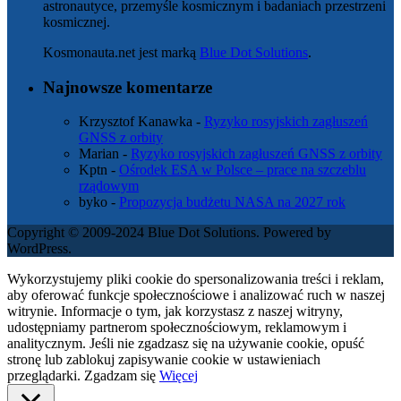
astronautyce, przemyśle kosmicznym i badaniach przestrzeni
kosmicznej.
Kosmonauta.net jest marką
Blue Dot Solutions
.
Najnowsze komentarze
Krzysztof Kanawka
-
Ryzyko rosyjskich zagłuszeń
GNSS z orbity
Marian
-
Ryzyko rosyjskich zagłuszeń GNSS z orbity
Kptn
-
Ośrodek ESA w Polsce – prace na szczeblu
rządowym
byko
-
Propozycja budżetu NASA na 2027 rok
Copyright © 2009-2024 Blue Dot Solutions. Powered by
WordPress.
Wykorzystujemy pliki cookie do spersonalizowania treści i reklam,
aby oferować funkcje społecznościowe i analizować ruch w naszej
witrynie. Informacje o tym, jak korzystasz z naszej witryny,
udostępniamy partnerom społecznościowym, reklamowym i
analitycznym. Jeśli nie zgadzasz się na używanie cookie, opuść
stronę lub zablokuj zapisywanie cookie w ustawieniach
przeglądarki.
Zgadzam się
Więcej