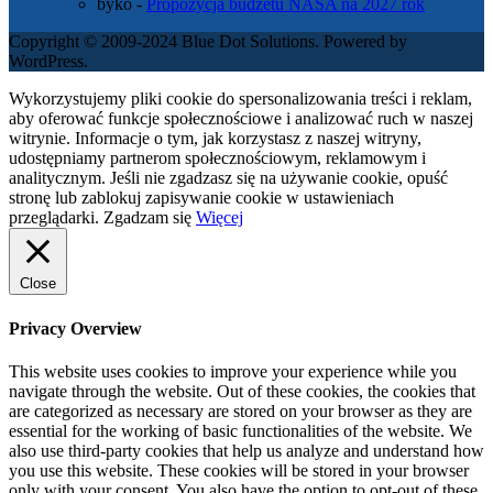
byko
-
Propozycja budżetu NASA na 2027 rok
Copyright © 2009-2024 Blue Dot Solutions. Powered by
WordPress.
Wykorzystujemy pliki cookie do spersonalizowania treści i reklam,
aby oferować funkcje społecznościowe i analizować ruch w naszej
witrynie. Informacje o tym, jak korzystasz z naszej witryny,
udostępniamy partnerom społecznościowym, reklamowym i
analitycznym. Jeśli nie zgadzasz się na używanie cookie, opuść
stronę lub zablokuj zapisywanie cookie w ustawieniach
przeglądarki.
Zgadzam się
Więcej
Close
Privacy Overview
This website uses cookies to improve your experience while you
navigate through the website. Out of these cookies, the cookies that
are categorized as necessary are stored on your browser as they are
essential for the working of basic functionalities of the website. We
also use third-party cookies that help us analyze and understand how
you use this website. These cookies will be stored in your browser
only with your consent. You also have the option to opt-out of these