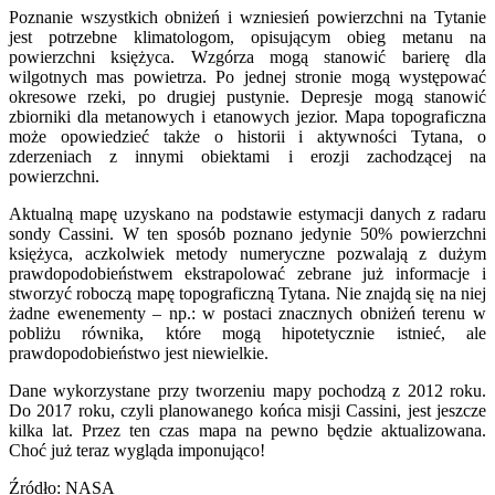
Poznanie wszystkich obniżeń i wzniesień powierzchni na Tytanie
jest potrzebne klimatologom, opisującym obieg metanu na
powierzchni księżyca. Wzgórza mogą stanowić barierę dla
wilgotnych mas powietrza. Po jednej stronie mogą występować
okresowe rzeki, po drugiej pustynie. Depresje mogą stanowić
zbiorniki dla metanowych i etanowych jezior. Mapa topograficzna
może opowiedzieć także o historii i aktywności Tytana, o
zderzeniach z innymi obiektami i erozji zachodzącej na
powierzchni.
Aktualną mapę uzyskano na podstawie estymacji danych z radaru
sondy Cassini. W ten sposób poznano jedynie 50% powierzchni
księżyca, aczkolwiek metody numeryczne pozwalają z dużym
prawdopodobieństwem ekstrapolować zebrane już informacje i
stworzyć roboczą mapę topograficzną Tytana. Nie znajdą się na niej
żadne ewenementy – np.: w postaci znacznych obniżeń terenu w
pobliżu równika, które mogą hipotetycznie istnieć, ale
prawdopodobieństwo jest niewielkie.
Dane wykorzystane przy tworzeniu mapy pochodzą z 2012 roku.
Do 2017 roku, czyli planowanego końca misji Cassini, jest jeszcze
kilka lat. Przez ten czas mapa na pewno będzie aktualizowana.
Choć już teraz wygląda imponująco!
Źródło: NASA