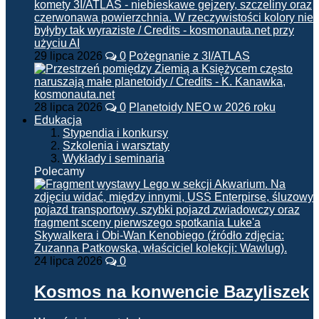
29 lipca 2026
0
Pożegnanie z 3I/ATLAS
28 lipca 2026
0
Planetoidy NEO w 2026 roku
Edukacja
Stypendia i konkursy
Szkolenia i warsztaty
Wykłady i seminaria
Polecamy
24 lipca 2026
0
Kosmos na konwencie Bazyliszek