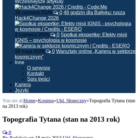
Wcześniejsze artykuły
16 czerwca 2026
0
48 godzin dla Bałtyku: rusza
Hack4Change 2026
2 czerwca 2026
0
Spotkaj ekspertkę: Efekty misji
IGNIS – psychologia w kosmosie
16 maja 2026
0
Warsztaty online „Kariera w sektorze
kosmicznym”
Inne
O serwisie
Kontakt
Spis treści
Kariera
Języki
You are at:
Home
»
Kosmos
»
Ukł. Słoneczny
»
Topografia Tytana (stan
na 2013 rok)
Topografia Tytana (stan na 2013 rok)
0
By
Redakcja
on
18 maja 2013
Ukł. Słoneczny