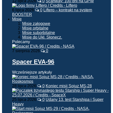
12 lipca 2026
0
Scanway: 100 dni na GPW
6 lipca 2026
0
Liftero – kontrakt na system
BOOSTER
Misje
Misje załogowe
Misje orbitalne
Misje suborbitalne
Misje do Ukł. Słonecz.
Polecamy
7 sierpnia 2026
0
Spacer EVA-96
Wcześniejsze artykuły
28 lipca 2026
0
Koniec misji Sojuz MS-28
25 lipca 2026
0
Udany 13. test Starshipa i Super
Heavy