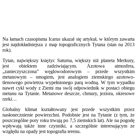
Na łamach czasopisma Icarus ukazał się artykuł, w którym zawarta
jest najdokładniejsza z map topograficznych Tytana (stan na 2013
rok).
Tytan, największy księżyc Saturna, większy niż planeta Merkury,
jest obiektem zadziwiającym. Azotowa atmosfera,
„zanieczyszczona” węglowodorowym – przede wszystkim
metanowym – smogiem, jest analogiem ziemskiego azotowo-
tlenowego powietrza wypełnionego parą wodną. W tym wypadku
nawet cykl wody z Ziemi ma swój odpowiednik w postaci obiegu
metanu na Tytanie. Metanowe deszcze, chmury, jeziora, okresowe
rzeki…
Globalny klimat kształtowany jest przede wszystkim przez
nasłonecznienie powierzchni. Podobnie jest na Tytanie (z tym, że
poszczególne pory roku trwają po 7,5 ziemskich lat). Ale na pogodę
wpływają także inne czynniki, a szczególnie interesującym ze
względu na opady jest topografia terenu.