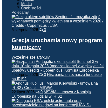
Media
Osobistości
Polecamy
5 sierpnia 2026
0
Grecja uruchamia nowy program
kosmiczny
Wcześniejsze artykuły
4 sierpnia 2026
0
Hiszpania przeznacza fundusze
na IRIS2
22 lipca 2026
0
MSWiA – umowa z Komisją
Europejską na udział w IRIS2