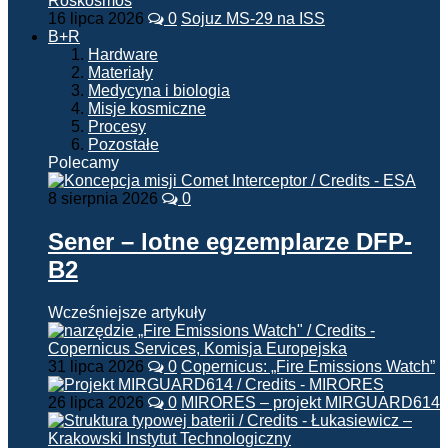
16 lipca 2026
0
Sojuz MS-29 na ISS
B+R
Hardware
Materiały
Medycyna i biologia
Misje kosmiczne
Procesy
Pozostałe
Polecamy
8 sierpnia 2026
0
Sener – lotne egzemplarze DFP-
B2
Wcześniejsze artykuły
31 lipca 2026
0
Copernicus: „Fire Emissions Watch”
26 lipca 2026
0
MIRORES – projekt MIRGUARD614