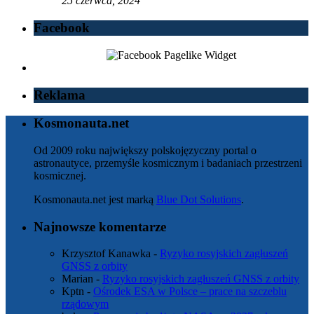
25 czerwca, 2024
Facebook
Reklama
Kosmonauta.net
Od 2009 roku największy polskojęzyczny portal o
astronautyce, przemyśle kosmicznym i badaniach przestrzeni
kosmicznej.
Kosmonauta.net jest marką
Blue Dot Solutions
.
Najnowsze komentarze
Krzysztof Kanawka
-
Ryzyko rosyjskich zagłuszeń
GNSS z orbity
Marian
-
Ryzyko rosyjskich zagłuszeń GNSS z orbity
Kptn
-
Ośrodek ESA w Polsce – prace na szczeblu
rządowym