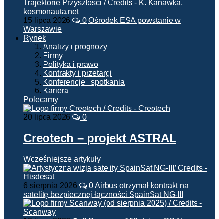
15 lipca 2026
0
Ośrodek ESA powstanie w
Warszawie
Rynek
Analizy i prognozy
Firmy
Polityka i prawo
Kontrakty i przetargi
Konferencje i spotkania
Kariera
Polecamy
20 lipca 2026
0
Creotech – projekt ASTRAL
Wcześniejsze artykuły
6 sierpnia 2026
0
Airbus otrzymał kontrakt na
satelitę bezpiecznej łączności SpainSat NG-III