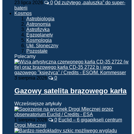
23 lipca 2026
0
Od zużytego „paluszka” do super-
baterii
Kosmos
Astrobiologia
Astronomia
Astrofizyka
Egzoplanety
Kosmologia
Ukł. Słoneczny
Pozostałe
Polecamy
3 sierpnia 2026
0
Gazowy satelita brązowego karła
Wcześniejsze artykuły
1 sierpnia 2026
0
Euclid – 6 gigapikseli centrum
Drogi Mlecznej