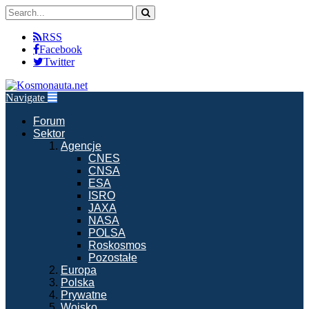
RSS
Facebook
Twitter
Navigate
Forum
Sektor
Agencje
CNES
CNSA
ESA
ISRO
JAXA
NASA
POLSA
Roskosmos
Pozostałe
Europa
Polska
Prywatne
Wojsko