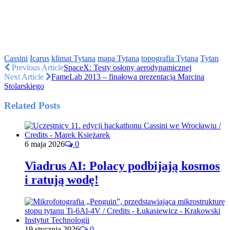
Cassini
Icarus
klimat Tytana
mapa Tytana
topografia Tytana
Tytan
Previous Article
SpaceX: Testy osłony aerodynamicznej
Next Article
FameLab 2013 – finałowa prezentacja Marcina
Stolarskiego
Related Posts
6 maja 2026
0
Viadrus AI: Polacy podbijają kosmos
i ratują wodę!
19 stycznia 2026
0