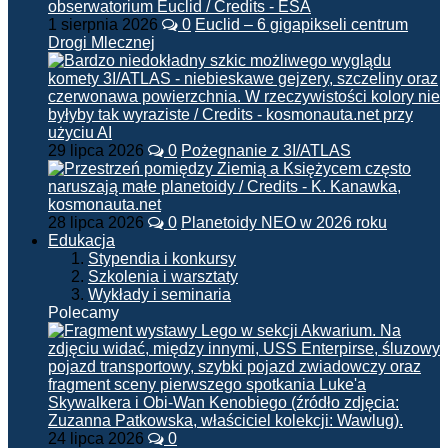
1 sierpnia 2026
0
Euclid – 6 gigapikseli centrum
Drogi Mlecznej
29 lipca 2026
0
Pożegnanie z 3I/ATLAS
28 lipca 2026
0
Planetoidy NEO w 2026 roku
Edukacja
Stypendia i konkursy
Szkolenia i warsztaty
Wykłady i seminaria
Polecamy
24 lipca 2026
0