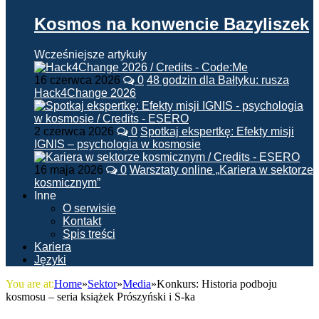
Kosmos na konwencie Bazyliszek
Wcześniejsze artykuły
16 czerwca 2026
0
48 godzin dla Bałtyku: rusza
Hack4Change 2026
2 czerwca 2026
0
Spotkaj ekspertkę: Efekty misji
IGNIS – psychologia w kosmosie
16 maja 2026
0
Warsztaty online „Kariera w sektorze
kosmicznym”
Inne
O serwisie
Kontakt
Spis treści
Kariera
Języki
You are at:
Home
»
Sektor
»
Media
»
Konkurs: Historia podboju
kosmosu – seria książek Prószyński i S-ka