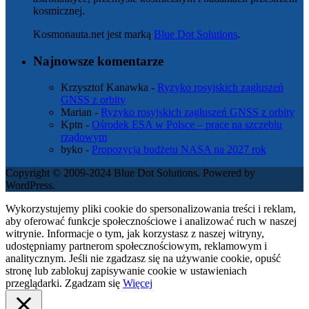
kosmicznej.
Kosmonauta.net jest marką
Blue Dot Solutions
.
Najnowsze komentarze
Krzysztof Kanawka
-
Ryzyko rosyjskich zagłuszeń
GNSS z orbity
Marian
-
Ryzyko rosyjskich zagłuszeń GNSS z orbity
Kptn
-
Ośrodek ESA w Polsce – prace na szczeblu
rządowym
byko
-
Propozycja budżetu NASA na 2027 rok
Copyright © 2009-2024 Blue Dot Solutions. Powered by
WordPress.
Wykorzystujemy pliki cookie do spersonalizowania treści i reklam,
aby oferować funkcje społecznościowe i analizować ruch w naszej
witrynie. Informacje o tym, jak korzystasz z naszej witryny,
udostępniamy partnerom społecznościowym, reklamowym i
analitycznym. Jeśli nie zgadzasz się na używanie cookie, opuść
stronę lub zablokuj zapisywanie cookie w ustawieniach
przeglądarki.
Zgadzam się
Więcej