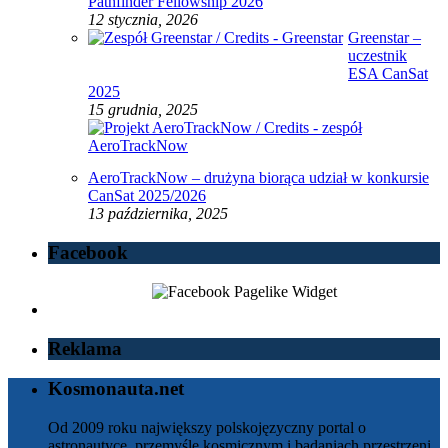
Pathfinder Fellowship 2026
12 stycznia, 2026
Greenstar –
uczestnik
ESA CanSat
2025
15 grudnia, 2025
AeroTrackNow – drużyna biorąca udział w konkursie
CanSat 2025/2026
13 października, 2025
Facebook
Reklama
Kosmonauta.net
Od 2009 roku największy polskojęzyczny portal o
astronautyce, przemyśle kosmicznym i badaniach przestrzeni