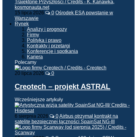
15 lipca 2026
0
Ośrodek ESA powstanie w
Warszawie
Rynek
Analizy i prognozy
Firmy
Polityka i prawo
Kontrakty i przetargi
Konferencje i spotkania
Kariera
Polecamy
20 lipca 2026
0
Creotech – projekt ASTRAL
Wcześniejsze artykuły
6 sierpnia 2026
0
Airbus otrzymał kontrakt na
satelitę bezpiecznej łączności SpainSat NG-III