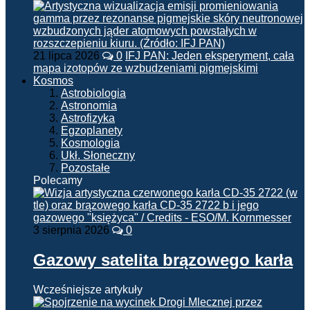
21 lipca 2026
0
IFJ PAN: Jeden eksperyment, cała
mapa izotopów ze wzbudzeniami pigmejskimi
Kosmos
Astrobiologia
Astronomia
Astrofizyka
Egzoplanety
Kosmologia
Ukł. Słoneczny
Pozostałe
Polecamy
3 sierpnia 2026
0
Gazowy satelita brązowego karła
Wcześniejsze artykuły