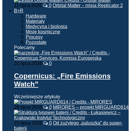
11 lipca 2026
0
Orbital Matter – misja Replicator 2
B+R
Hardware
Materiały
Medycyna i biologia
Misje kosmiczne
Procesy
Pozostałe
Polecamy
31 lipca 2026
0
Copernicus: „Fire Emissions
Watch”
Wcześniejsze artykuły
26 lipca 2026
0
MIRORES – projekt MIRGUARD614
23 lipca 2026
0
Od zużytego „paluszka” do super-
baterii