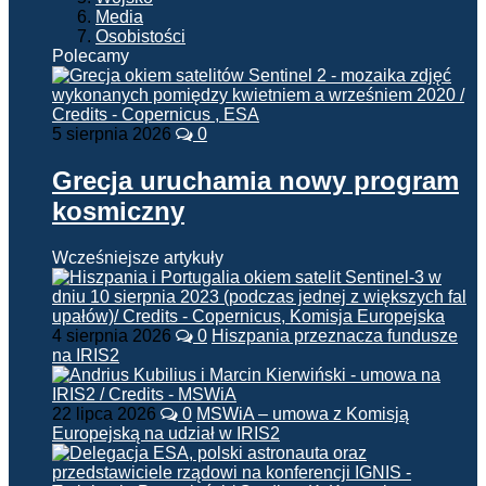
Media
Osobistości
Polecamy
5 sierpnia 2026
0
Grecja uruchamia nowy program
kosmiczny
Wcześniejsze artykuły
4 sierpnia 2026
0
Hiszpania przeznacza fundusze
na IRIS2
22 lipca 2026
0
MSWiA – umowa z Komisją
Europejską na udział w IRIS2