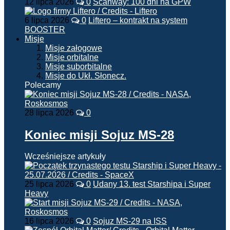
12 lipca 2026
0
Scanway: 100 dni na GPW
6 lipca 2026
0
Liftero – kontrakt na system
BOOSTER
Misje
Misje załogowe
Misje orbitalne
Misje suborbitalne
Misje do Ukł. Słonecz.
Polecamy
28 lipca 2026
0
Koniec misji Sojuz MS-28
Wcześniejsze artykuły
25 lipca 2026
0
Udany 13. test Starshipa i Super
Heavy
16 lipca 2026
0
Sojuz MS-29 na ISS