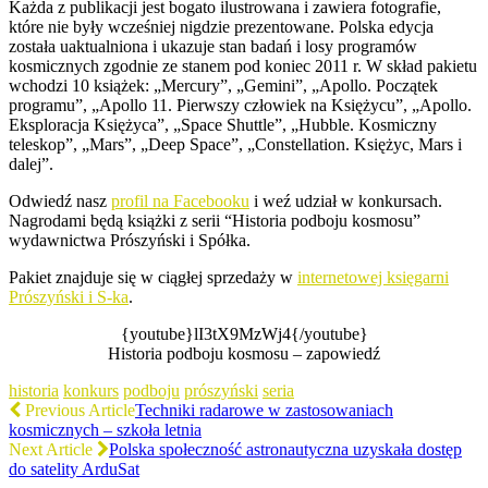
Każda z publikacji jest bogato ilustrowana i zawiera fotografie,
które nie były wcześniej nigdzie prezentowane. Polska edycja
została uaktualniona i ukazuje stan badań i losy programów
kosmicznych zgodnie ze stanem pod koniec 2011 r. W skład pakietu
wchodzi 10 książek: „Mercury”, „Gemini”, „Apollo. Początek
programu”, „Apollo 11. Pierwszy człowiek na Księżycu”, „Apollo.
Eksploracja Księżyca”, „Space Shuttle”, „Hubble. Kosmiczny
teleskop”, „Mars”, „Deep Space”, „Constellation. Księżyc, Mars i
dalej”.
Odwiedź nasz
profil na Facebooku
i weź udział w konkursach.
Nagrodami będą książki z serii “Historia podboju kosmosu”
wydawnictwa Prószyński i Spółka.
Pakiet znajduje się w ciągłej sprzedaży w
internetowej księgarni
Prószyński i S-ka
.
{youtube}lI3tX9MzWj4{/youtube}
Historia podboju kosmosu – zapowiedź
historia
konkurs
podboju
prószyński
seria
Previous Article
Techniki radarowe w zastosowaniach
kosmicznych – szkoła letnia
Next Article
Polska społeczność astronautyczna uzyskała dostęp
do satelity ArduSat