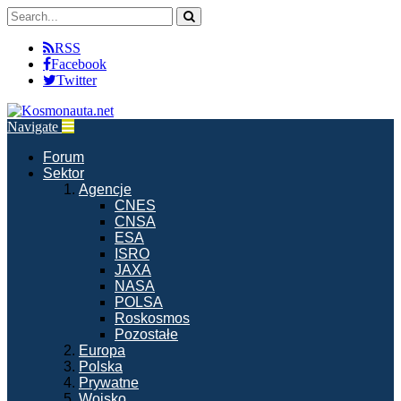
RSS
Facebook
Twitter
Navigate
Forum
Sektor
Agencje
CNES
CNSA
ESA
ISRO
JAXA
NASA
POLSA
Roskosmos
Pozostałe
Europa
Polska
Prywatne
Wojsko