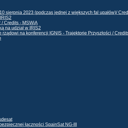
 IRIS2
ą na udział w IRIS2
e
ę bezpiecznej łączności SpainSat NG-III