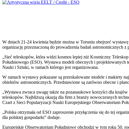
W dniach 21-24 kwietnia będzie można w Toruniu obejrzeć wystawę 
organizację przeznaczoną do prowadzenia badań astronomicznych z 
„Sieć teleskopów, która widzi kosmos lepiej niż Kosmiczny Teleskop
Południowego (ESO). Wystawa modeli obecnych i projektowanych te
Nauki i Sztuki, w ramach którego jest organizowana.
W ramach wystawy pokazane są przeskalowane modele i makiety naj
obiektów astronomicznych. Przedstawione są zarówno obecne i plan
„Wystawa zwraca uwagę także na pozanaukowe korzyści dla krajów cz
teleskopów. Najbliższą okazją dla firm z branży nowoczesnych tech
Czart z Sieci Popularyzacji Nauki Europejskiego Obserwatorium Po
„Polska otrzymała od ESO zaproszenie przyłączenia się do tej organiza
dla polskiej gospodarki” dodaje.
Europejskie Obserwatorium Południowe obchodzi w tym roku 50. roc