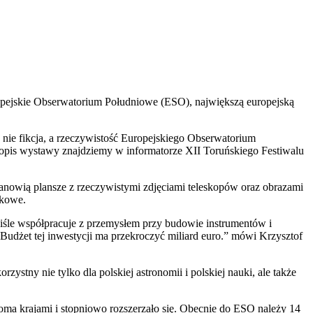
opejskie Obserwatorium Południowe (ESO), największą europejską
 nie fikcja, a rzeczywistość Europejskiego Obserwatorium
opis wystawy znajdziemy w informatorze XII Toruńskiego Festiwalu
nowią plansze z rzeczywistymi zdjęciami teleskopów oraz obrazami
ukowe.
iśle współpracuje z przemysłem przy budowie instrumentów i
udżet tej inwestycji ma przekroczyć miliard euro.” mówi Krzysztof
ystny nie tylko dla polskiej astronomii i polskiej nauki, ale także
a krajami i stopniowo rozszerzało się. Obecnie do ESO należy 14