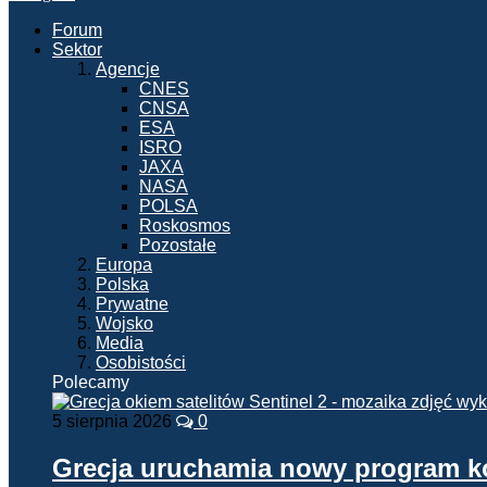
Forum
Sektor
Agencje
CNES
CNSA
ESA
ISRO
JAXA
NASA
POLSA
Roskosmos
Pozostałe
Europa
Polska
Prywatne
Wojsko
Media
Osobistości
Polecamy
5 sierpnia 2026
0
Grecja uruchamia nowy program 