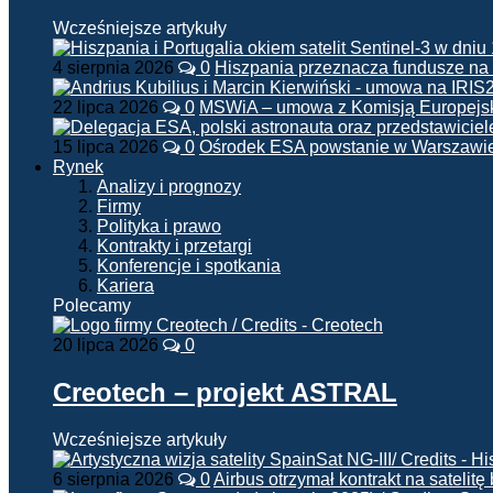
Wcześniejsze artykuły
4 sierpnia 2026
0
Hiszpania przeznacza fundusze na
22 lipca 2026
0
MSWiA – umowa z Komisją Europejsk
15 lipca 2026
0
Ośrodek ESA powstanie w Warszawi
Rynek
Analizy i prognozy
Firmy
Polityka i prawo
Kontrakty i przetargi
Konferencje i spotkania
Kariera
Polecamy
20 lipca 2026
0
Creotech – projekt ASTRAL
Wcześniejsze artykuły
6 sierpnia 2026
0
Airbus otrzymał kontrakt na satelit