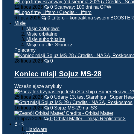
12 lipca 2026
0
Scanway: 100 dni na GPW
6 lipca 2026
0
Liftero – kontrakt na system BOOSTER
Misje
Misje załogowe
Misje orbitalne
Misje suborbitalne
Misje do Ukł. Słonecz.
Polecamy
28 lipca 2026
0
Koniec misji Sojuz MS-28
Wcześniejsze artykuły
25 lipca 2026
0
Udany 13. test Starshipa i Super Hea
16 lipca 2026
0
Sojuz MS-29 na ISS
11 lipca 2026
0
Orbital Matter – misja Replicator 2
B+R
Hardware