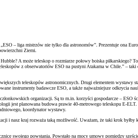
„ESO – liga mistrzów nie tylko dla astronomów”. Prezentuje ona Eur
powierzchni Ziemi.
 Hubble? A może teleskop o rozmiarze połowy boiska piłkarskiego? To
leskopów z obserwatoriów ESO na pustyni Atakama w Chile.” – taki 
większych teleskopów astronomicznych. Drugi elementem wystawy sta
owane instrumenty badawcze ESO, a także najważniejsze odkrycia na
łonkowskich organizacji. Są to m.in. korzyści gospodarcze – ESO śc
nologii jest planowana budowa prawie 40-metrowego teleskopu E-ELT. B
łudniowego, koordynator wystawy.
cji i nasz kraj rozważa taką możliwość. Uważam, że taki krok byłby korz
znicę swojego powstania. Powstało na mocy umowy pomiędzy sześciom