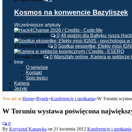
Kosmos na konwencie Bazyliszek
Wcześniejsze artykuły
16 czerwca 2026
0
48 godzin dla Bałtyku: rusza Ha
2 czerwca 2026
0
Spotkaj ekspertkę: Efekty misji IG
16 maja 2026
0
Warsztaty online „Kariera w sektorz
Inne
O serwisie
Kontakt
Spis treści
Kariera
Języki
You are at:
Home
»
Rynek
»
Konferencje i spotkania
»
W Toruniu wystaw
W Toruniu wystawa poświęcona najwięks
0
By
Krzysztof Kanawka
on
21 kwietnia 2012
Konferencje i spotkania