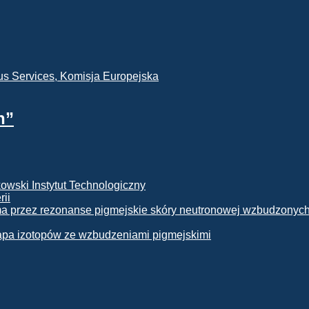
h”
rii
apa izotopów ze wzbudzeniami pigmejskimi