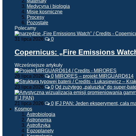
Materiały
Medycyna i biologia
Misje kosmiczne
Procesy
Pozostałe
Polecamy
31 lipca 2026
0
Copernicus: „Fire Emissions Watc
Wcześniejsze artykuły
26 lipca 2026
0
MIRORES – projekt MIRGUARD614
23 lipca 2026
0
Od zużytego „paluszka” do super-bate
21 lipca 2026
0
IFJ PAN: Jeden eksperyment, cała m
Kosmos
Astrobiologia
Astronomia
Astrofizyka
Egzoplanety