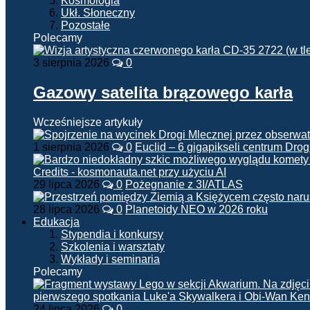
Kosmologia
Ukł. Słoneczny
Pozostałe
Polecamy
3 sierpnia 2026
0
Gazowy satelita brązowego karła
Wcześniejsze artykuły
1 sierpnia 2026
0
Euclid – 6 gigapikseli centrum Drog
29 lipca 2026
0
Pożegnanie z 3I/ATLAS
28 lipca 2026
0
Planetoidy NEO w 2026 roku
Edukacja
Stypendia i konkursy
Szkolenia i warsztaty
Wykłady i seminaria
Polecamy
24 lipca 2026
0