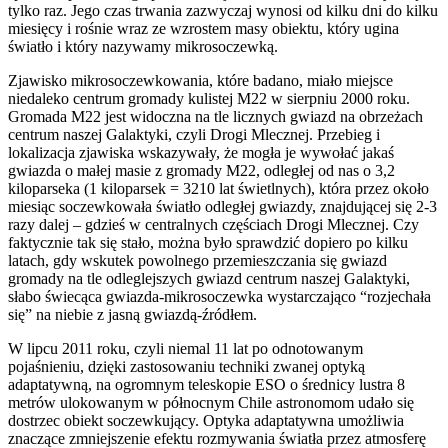
tylko raz. Jego czas trwania zazwyczaj wynosi od kilku dni do kilku
miesięcy i rośnie wraz ze wzrostem masy obiektu, który ugina
światło i który nazywamy mikrosoczewką.
Zjawisko mikrosoczewkowania, które badano, miało miejsce
niedaleko centrum gromady kulistej M22 w sierpniu 2000 roku.
Gromada M22 jest widoczna na tle licznych gwiazd na obrzeżach
centrum naszej Galaktyki, czyli Drogi Mlecznej. Przebieg i
lokalizacja zjawiska wskazywały, że mogła je wywołać jakaś
gwiazda o małej masie z gromady M22, odległej od nas o 3,2
kiloparseka (1 kiloparsek = 3210 lat świetlnych), która przez około
miesiąc soczewkowała światło odległej gwiazdy, znajdującej się 2-3
razy dalej – gdzieś w centralnych częściach Drogi Mlecznej. Czy
faktycznie tak się stało, można było sprawdzić dopiero po kilku
latach, gdy wskutek powolnego przemieszczania się gwiazd
gromady na tle odleglejszych gwiazd centrum naszej Galaktyki,
słabo świecąca gwiazda-mikrosoczewka wystarczająco “rozjechała
się” na niebie z jasną gwiazdą-źródłem.
W lipcu 2011 roku, czyli niemal 11 lat po odnotowanym
pojaśnieniu, dzięki zastosowaniu techniki zwanej optyką
adaptatywną, na ogromnym teleskopie ESO o średnicy lustra 8
metrów ulokowanym w północnym Chile astronomom udało się
dostrzec obiekt soczewkujący. Optyka adaptatywna umożliwia
znaczące zmniejszenie efektu rozmywania światła przez atmosferę