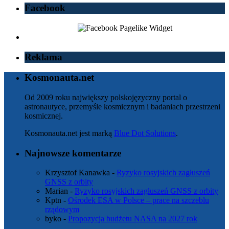
Facebook
Reklama
Kosmonauta.net
Od 2009 roku największy polskojęzyczny portal o
astronautyce, przemyśle kosmicznym i badaniach przestrzeni
kosmicznej.
Kosmonauta.net jest marką
Blue Dot Solutions
.
Najnowsze komentarze
Krzysztof Kanawka
-
Ryzyko rosyjskich zagłuszeń
GNSS z orbity
Marian
-
Ryzyko rosyjskich zagłuszeń GNSS z orbity
Kptn
-
Ośrodek ESA w Polsce – prace na szczeblu
rządowym
byko
-
Propozycja budżetu NASA na 2027 rok