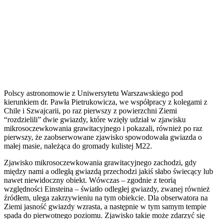
Polscy astronomowie z Uniwersytetu Warszawskiego pod
kierunkiem dr. Pawła Pietrukowicza, we współpracy z kolegami z
Chile i Szwajcarii, po raz pierwszy z powierzchni Ziemi
“rozdzielili” dwie gwiazdy, które wzięły udział w zjawisku
mikrosoczewkowania grawitacyjnego i pokazali, również po raz
pierwszy, że zaobserwowane zjawisko spowodowała gwiazda o
małej masie, należąca do gromady kulistej M22.
Zjawisko mikrosoczewkowania grawitacyjnego zachodzi, gdy
między nami a odległą gwiazdą przechodzi jakiś słabo świecący lub
nawet niewidoczny obiekt. Wówczas – zgodnie z teorią
względności Einsteina – światło odległej gwiazdy, zwanej również
źródłem, ulega zakrzywieniu na tym obiekcie. Dla obserwatora na
Ziemi jasność gwiazdy wzrasta, a następnie w tym samym tempie
spada do pierwotnego poziomu. Zjawisko takie może zdarzyć się