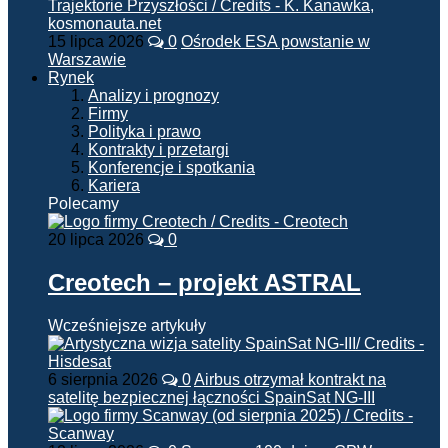
15 lipca 2026
0
Ośrodek ESA powstanie w
Warszawie
Rynek
Analizy i prognozy
Firmy
Polityka i prawo
Kontrakty i przetargi
Konferencje i spotkania
Kariera
Polecamy
20 lipca 2026
0
Creotech – projekt ASTRAL
Wcześniejsze artykuły
6 sierpnia 2026
0
Airbus otrzymał kontrakt na
satelitę bezpiecznej łączności SpainSat NG-III