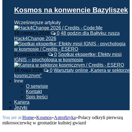
Kosmos na konwencie Bazyliszek
Wcześniejsze artykuły
16 czerwca 2026
0
48 godzin dla Bałtyku: rusza
Hack4Change 2026
2 czerwca 2026
0
Spotkaj ekspertkę: Efekty misji
IGNIS – psychologia w kosmosie
16 maja 2026
0
Warsztaty online „Kariera w sektorze
kosmicznym”
Inne
O serwisie
Kontakt
Spis treści
Kariera
Języki
You are at:
Home
»
Kosmos
»
Astrofizyka
»
Polacy odkryli pierwszą
mikrosoczewkę w gromadzie kulistej gwiazd