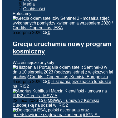
Media
Osobistości
Polecamy
5 sierpnia 2026
0
Grecja uruchamia nowy program
kosmiczny
Wcześniejsze artykuły
4 sierpnia 2026
0
Hiszpania przeznacza fundusze
na IRIS2
22 lipca 2026
0
MSWiA – umowa z Komisją
Europejską na udział w IRIS2