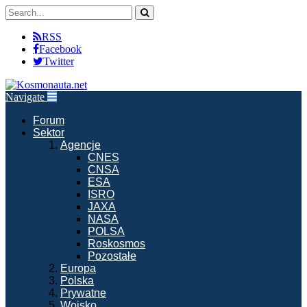
RSS
Facebook
Twitter
Navigate
Forum
Sektor
Agencje
CNES
CNSA
ESA
ISRO
JAXA
NASA
POLSA
Roskosmos
Pozostałe
Europa
Polska
Prywatne
Wojsko