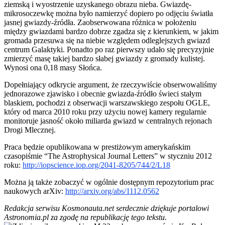
ziemską i wyostrzenie uzyskanego obrazu nieba. Gwiazdę-
mikrosoczewkę można było namierzyć dopiero po odjęciu światła
jasnej gwiazdy-źródła. Zaobserwowana różnica w położeniu
między gwiazdami bardzo dobrze zgadza się z kierunkiem, w jakim
gromada przesuwa się na niebie względem odleglejszych gwiazd
centrum Galaktyki. Ponadto po raz pierwszy udało się precyzyjnie
zmierzyć masę takiej bardzo słabej gwiazdy z gromady kulistej.
Wynosi ona 0,18 masy Słońca.
Dopełniający odkrycie argument, że rzeczywiście obserwowaliśmy
jednorazowe zjawisko i obecnie gwiazda-źródło świeci stałym
blaskiem, pochodzi z obserwacji warszawskiego zespołu OGLE,
który od marca 2010 roku przy użyciu nowej kamery regularnie
monitoruje jasność około miliarda gwiazd w centralnych rejonach
Drogi Mlecznej.
Praca będzie opublikowana w prestiżowym amerykańskim
czasopiśmie “The Astrophysical Journal Letters” w styczniu 2012
roku:
http://iopscience.iop.org/2041-8205/744/2/L18
Można ją także zobaczyć w ogólnie dostępnym repozytorium prac
naukowych arXiv:
http://arxiv.org/abs/1112.0562
Redakcja serwisu Kosmonauta.net serdecznie dziękuje portalowi
Astronomia.pl za zgodę na republikację tego tekstu.