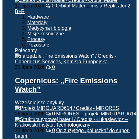
11 lipca 2026
0
Orbital Matter – misja Replicator 2
B+R
Hardware
Materiały
Medycyna i biologia
Misje kosmiczne
Procesy
Pozostałe
Polecamy
31 lipca 2026
0
Copernicus: „Fire Emissions
Watch”
Wcześniejsze artykuły
26 lipca 2026
0
MIRORES – projekt MIRGUARD614
23 lipca 2026
0
Od zużytego „paluszka” do super-
baterii