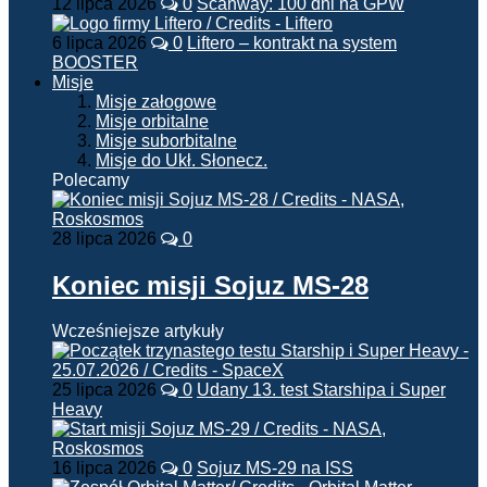
12 lipca 2026
0
Scanway: 100 dni na GPW
6 lipca 2026
0
Liftero – kontrakt na system
BOOSTER
Misje
Misje załogowe
Misje orbitalne
Misje suborbitalne
Misje do Ukł. Słonecz.
Polecamy
28 lipca 2026
0
Koniec misji Sojuz MS-28
Wcześniejsze artykuły
25 lipca 2026
0
Udany 13. test Starshipa i Super
Heavy
16 lipca 2026
0
Sojuz MS-29 na ISS