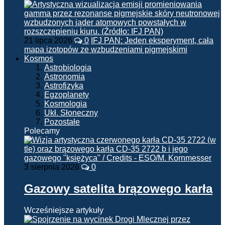
21 lipca 2026
0
IFJ PAN: Jeden eksperyment, cała
mapa izotopów ze wzbudzeniami pigmejskimi
Kosmos
Astrobiologia
Astronomia
Astrofizyka
Egzoplanety
Kosmologia
Ukł. Słoneczny
Pozostałe
Polecamy
3 sierpnia 2026
0
Gazowy satelita brązowego karła
Wcześniejsze artykuły