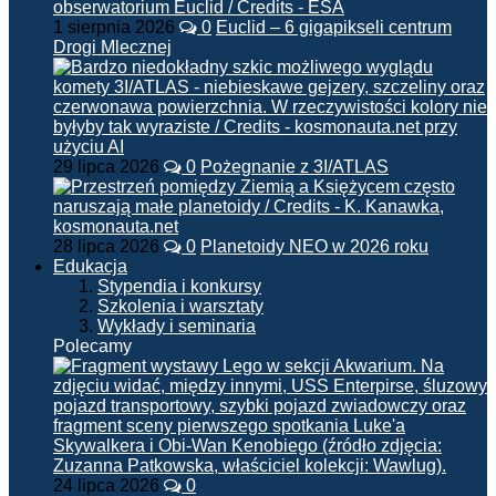
1 sierpnia 2026
0
Euclid – 6 gigapikseli centrum
Drogi Mlecznej
29 lipca 2026
0
Pożegnanie z 3I/ATLAS
28 lipca 2026
0
Planetoidy NEO w 2026 roku
Edukacja
Stypendia i konkursy
Szkolenia i warsztaty
Wykłady i seminaria
Polecamy
24 lipca 2026
0