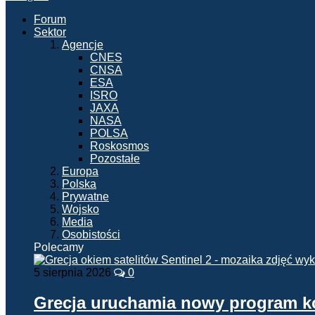
Forum
Sektor
Agencje
CNES
CNSA
ESA
ISRO
JAXA
NASA
POLSA
Roskosmos
Pozostałe
Europa
Polska
Prywatne
Wojsko
Media
Osobistości
Polecamy
5 sierpnia 2026
0
Grecja uruchamia nowy program 