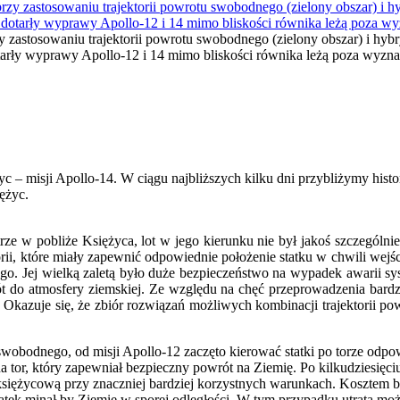
rzy zastosowaniu trajektorii powrotu swobodnego (zielony obszar) i hy
otarły wyprawy Apollo-12 i 14 mimo bliskości równika leżą poza wy
 – misji Apollo-14. W ciągu najbliższych kilku dni przybliżymy histo
ężyc.
ze w pobliże Księżyca, lot w jego kierunku nie był jakoś szczególn
torii, które miały zapewnić odpowiednie położenie statku w chwili we
nego. Jej wielką zaletą było duże bezpieczeństwo na wypadek awarii
t do atmosfery ziemskiej. Ze względu na chęć przeprowadzenia bardzi
. Okazuje się, że zbiór rozwiązań możliwych kombinacji trajektorii 
wobodnego, od misji Apollo-12 zaczęto kierować statki po torze odpowi
 tor, który zapewniał bezpieczny powrót na Ziemię. Po kilkudziesięci
łoksiężycową przy znaczniej bardziej korzystnych warunkach. Kosztem b
Statek minął by Ziemię w sporej odległości. W tym przypadku utrata