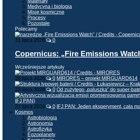
Materiały
Medycyna i biologia
Misje kosmiczne
Procesy
Pozostałe
Polecamy
31 lipca 2026
0
Copernicus: „Fire Emissions Watc
Wcześniejsze artykuły
26 lipca 2026
0
MIRORES – projekt MIRGUARD614
23 lipca 2026
0
Od zużytego „paluszka” do super-bate
21 lipca 2026
0
IFJ PAN: Jeden eksperyment, cała m
Kosmos
Astrobiologia
Astronomia
Astrofizyka
Egzoplanety