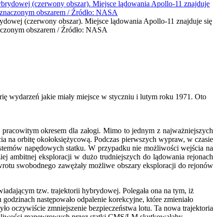
brydowej (czerwony obszar). Miejsce lądowania Apollo-11 znajduje się
znaczonym obszarem / Źródło: NASA
rię wydarzeń jakie miały miejsce w styczniu i lutym roku 1971. Oto
ie pracowitym okresem dla załogi. Mimo to jednym z najważniejszych
jścia na orbitę okołoksiężycową. Podczas pierwszych wypraw, w czasie
 systemów napędowych statku. W przypadku nie możliwości wejścia na
ej ambitnej eksploracji w dużo trudniejszych do lądowania rejonach
powrotu swobodnego zawężały możliwe obszary eksploracji do rejonów
adającym tzw. trajektorii hybrydowej. Polegała ona na tym, iż
u godzinach następowało odpalenie korekcyjne, które zmieniało
yło oczywiście zmniejszenie bezpieczeństwa lotu. Ta nowa trajektoria
 możliwości manewrowych przez statki CMS/LM skutkowałaby