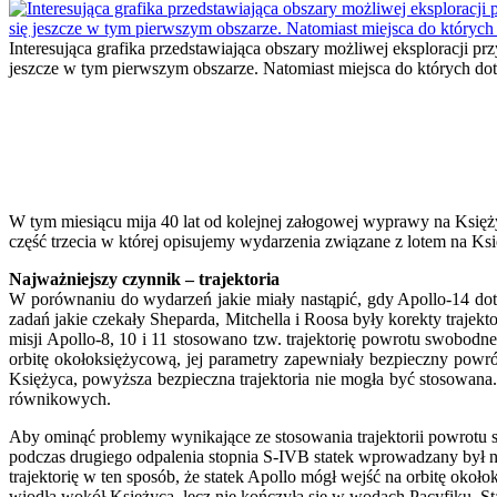
Interesująca grafika przedstawiająca obszary możliwej eksploracji p
jeszcze w tym pierwszym obszarze. Natomiast miejsca do których d
W tym miesiącu mija 40 lat od kolejnej załogowej wyprawy na Księżyc
część trzecia w której opisujemy wydarzenia związane z lotem na Ksi
Najważniejszy czynnik – trajektoria
W porównaniu do wydarzeń jakie miały nastąpić, gdy Apollo-14 dotr
zadań jakie czekały Sheparda, Mitchella i Roosa były korekty trajek
misji Apollo-8, 10 i 11 stosowano tzw. trajektorię powrotu swobod
orbitę okołoksiężycową, jej parametry zapewniały bezpieczny powró
Księżyca, powyższa bezpieczna trajektoria nie mogła być stosowana
równikowych.
Aby ominąć problemy wynikające ze stosowania trajektorii powrotu s
podczas drugiego odpalenia stopnia S-IVB statek wprowadzany był na
trajektorię w ten sposób, że statek Apollo mógł wejść na orbitę oko
wiodła wokół Księżyca, lecz nie kończyła się w wodach Pacyfiku. 