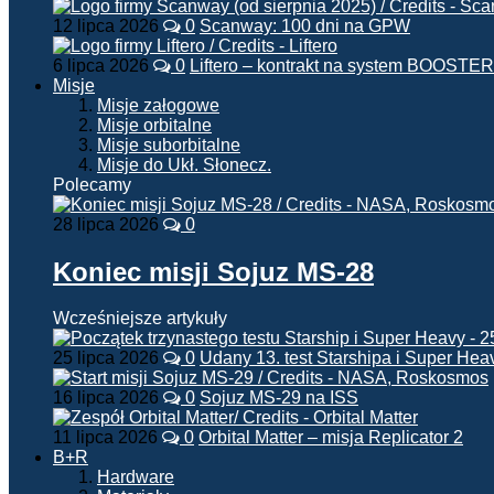
12 lipca 2026
0
Scanway: 100 dni na GPW
6 lipca 2026
0
Liftero – kontrakt na system BOOSTER
Misje
Misje załogowe
Misje orbitalne
Misje suborbitalne
Misje do Ukł. Słonecz.
Polecamy
28 lipca 2026
0
Koniec misji Sojuz MS-28
Wcześniejsze artykuły
25 lipca 2026
0
Udany 13. test Starshipa i Super Hea
16 lipca 2026
0
Sojuz MS-29 na ISS
11 lipca 2026
0
Orbital Matter – misja Replicator 2
B+R
Hardware