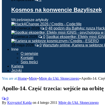
Kosmos na konwencie Bazyliszek
Wcześniejsze artykuły
16 czerwca 2026
0
48 godzin dla Bałtyku: rusza Ha
2 czerwca 2026
0
Spotkaj ekspertkę: Efekty misji IG
16 maja 2026
0
Warsztaty online „Kariera w sektorz
Inne
O serwisie
Kontakt
Spis treści
Kariera
Języki
You are at:
Home
»
Misje
»
Misje do Ukł. Słonecznego
»
Apollo-14. Częś
Apollo-14. Część trzecia: wejście na orbit
0
By
Krzysztof Kajda
on
4 lutego 2011
Misje do Ukł. Słonecznego