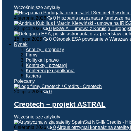
Wcześniejsze artykuły
4 sierpnia 2026
0
Hiszpania przeznacza fundusze na
22 lipca 2026
0
MSWiA – umowa z Komisją Europejsk
15 lipca 2026
0
Ośrodek ESA powstanie w Warszawi
Rynek
Analizy i prognozy
Firmy
Polityka i prawo
Kontrakty i przetargi
Konferencje i spotkania
Kariera
Polecamy
20 lipca 2026
0
Creotech – projekt ASTRAL
Wcześniejsze artykuły
6 sierpnia 2026
0
Airbus otrzymał kontrakt na satelit