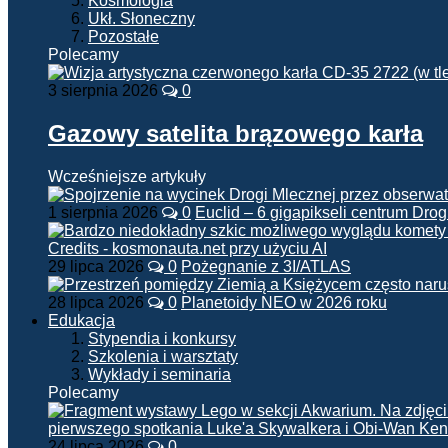
Kosmologia
Ukł. Słoneczny
Pozostałe
Polecamy
3 sierpnia 2026
0
Gazowy satelita brązowego karła
Wcześniejsze artykuły
1 sierpnia 2026
0
Euclid – 6 gigapikseli centrum Drog
29 lipca 2026
0
Pożegnanie z 3I/ATLAS
28 lipca 2026
0
Planetoidy NEO w 2026 roku
Edukacja
Stypendia i konkursy
Szkolenia i warsztaty
Wykłady i seminaria
Polecamy
24 lipca 2026
0