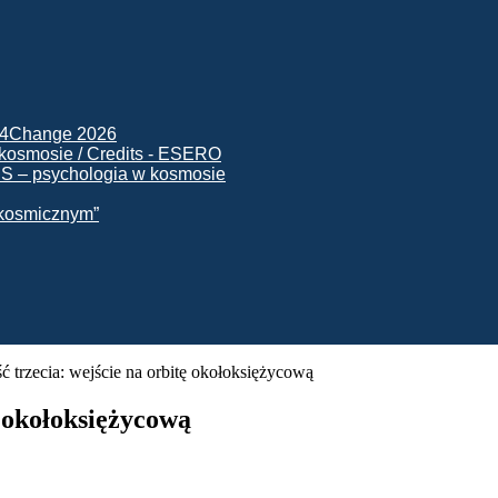
ck4Change 2026
NIS – psychologia w kosmosie
e kosmicznym”
ć trzecia: wejście na orbitę okołoksiężycową
ę okołoksiężycową