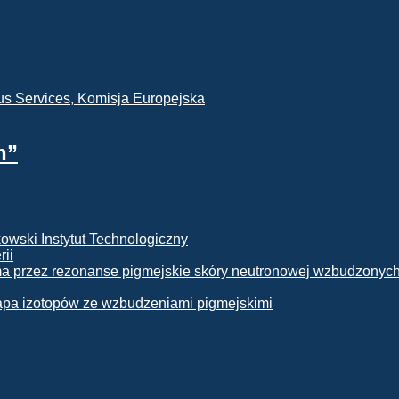
h”
rii
apa izotopów ze wzbudzeniami pigmejskimi