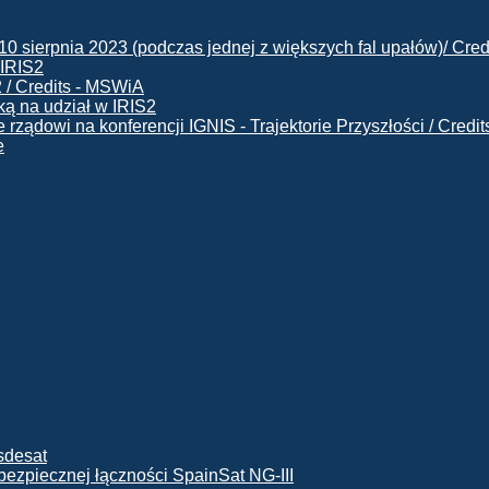
 IRIS2
ą na udział w IRIS2
e
ę bezpiecznej łączności SpainSat NG-III