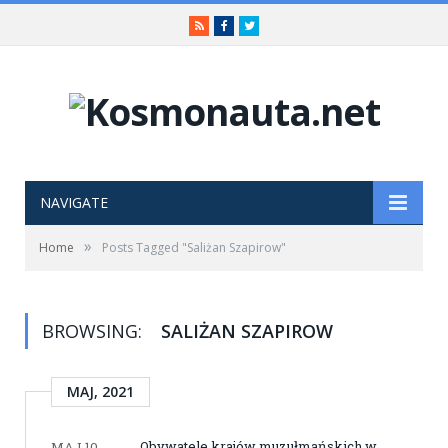
RSS
Facebook
Twitter
NAVIGATE
»
Home
Posts Tagged "Saliżan Szapirow"
BROWSING:
SALIŻAN SZAPIROW
MAJ, 2021
Obywatele krajów muzułmańskich w
MAJ 10