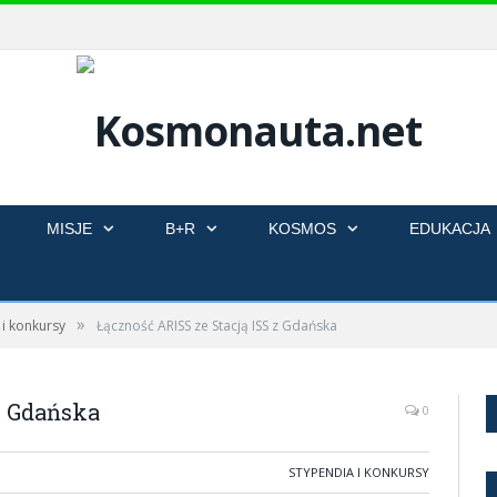
MISJE
B+R
KOSMOS
EDUKACJA
»
 i konkursy
Łączność ARISS ze Stacją ISS z Gdańska
z Gdańska
0
STYPENDIA I KONKURSY