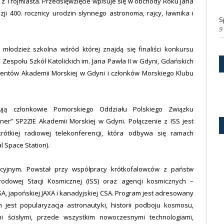
z Trójmiasta. Przedsięwzięcie wpisuje się w obchody Roku Jana
i 400. rocznicy urodzin słynnego astronoma, rajcy, ławnika i
S
9
młodzież szkolna wśród której znajdą się finaliści konkursu
espołu Szkół Katolickich im. Jana Pawła II w Gdyni, Gdańskich
dentów Akademii Morskiej w Gdyni i członków Morskiego Klubu
izują członkowie Pomorskiego Oddziału Polskiego Związku
er” SP2ZIE Akademii Morskiej w Gdyni. Połączenie z ISS jest
tkiej radiowej telekonferencji, która odbywa się ramach
 Space Station).
yjnym. Powstał przy współpracy krótkofalowców z państw
dowej Stacji Kosmicznej (ISS) oraz agencji kosmicznych –
SA, japońskiej JAXA i kanadyjskiej CSA. Program jest adresowany
 jest popularyzacja astronautyki, historii podboju kosmosu,
i ścisłymi, przede wszystkim nowoczesnymi technologiami,