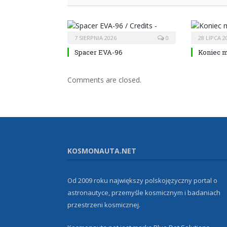
7 SIERPNIA 2026
0
28 LIPCA 2
Spacer EVA-96
Koniec m
Comments are closed.
KOSMONAUTA.NET
Od 2009 roku największy polskojęzyczny portal o
astronautyce, przemyśle kosmicznym i badaniach
przestrzeni kosmicznej.