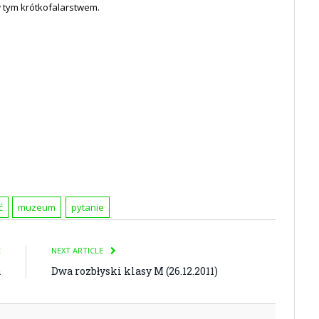
 tym krótkofalarstwem.
ć
muzeum
pytanie
E
NEXT ARTICLE
a
Dwa rozbłyski klasy M (26.12.2011)