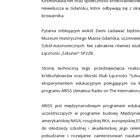
Kosmonauta.net oraz społeczności krótkofalowców 
Heweliusza w Gdańsku, które odbywają się z okazj
browarnika.
Pytania orbitującym wokół Ziemi zadawać będzie 
Muzeum Historycznego Miasta Gdańska, uczniowie Z
Szkół Autonomicznych. Nie zabraknie również stu
Łączności „Szkuner” SP2ZIE.
Stronę techniczną tego przedsięwzięcia real
Krótkofalowców oraz Morski Klub Łączności “Szkun
eksperymentem edukacyjnym polegającym na kró
programu ARISS (Amateur Radio on The International
ARISS jest międzynarodowym programem edukac
uczestniczących w programie budowy Międzynaro
amerykańskiej NASA, rosyjskiej RKA, europejskiej E
do młodzieży szkolnej i akademickiej. Jego celem
pobudzanie i rozwijanie zainteresowań naukam