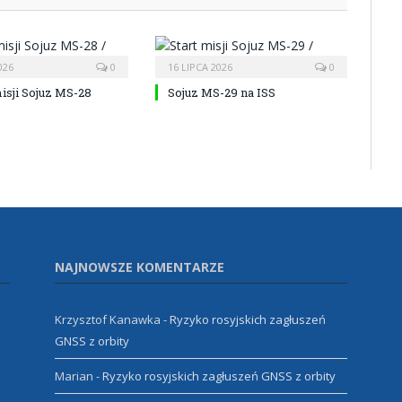
026
0
16 LIPCA 2026
0
isji Sojuz MS-28
Sojuz MS-29 na ISS
NAJNOWSZE KOMENTARZE
Krzysztof Kanawka
-
Ryzyko rosyjskich zagłuszeń
GNSS z orbity
Marian
-
Ryzyko rosyjskich zagłuszeń GNSS z orbity