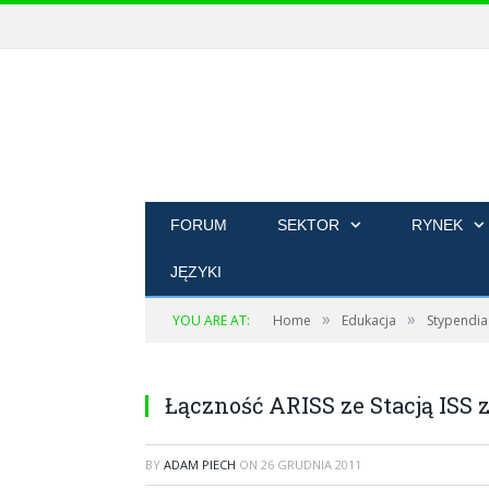
FORUM
SEKTOR
RYNEK
JĘZYKI
»
»
YOU ARE AT:
Home
Edukacja
Stypendia
Łączność ARISS ze Stacją ISS 
BY
ADAM PIECH
ON
26 GRUDNIA 2011