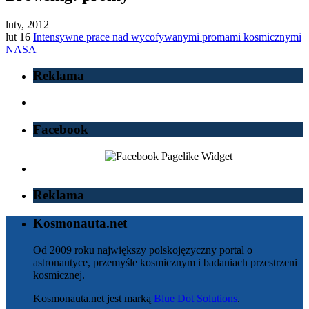
luty, 2012
lut 16
Intensywne prace nad wycofywanymi promami kosmicznymi
NASA
Reklama
Facebook
Reklama
Kosmonauta.net
Od 2009 roku największy polskojęzyczny portal o
astronautyce, przemyśle kosmicznym i badaniach przestrzeni
kosmicznej.
Kosmonauta.net jest marką
Blue Dot Solutions
.