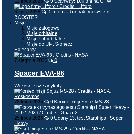
12 lipca 2026
0
Scanway: 100 dni na GPW
6 lipca 2026
0
Liftero – kontrakt na system
BOOSTER
Misje
Misje załogowe
Misje orbitalne
Misje suborbitalne
Misje do Ukł. Słonecz.
Polecamy
7 sierpnia 2026
0
Spacer EVA-96
Wcześniejsze artykuły
28 lipca 2026
0
Koniec misji Sojuz MS-28
25 lipca 2026
0
Udany 13. test Starshipa i Super
Heavy