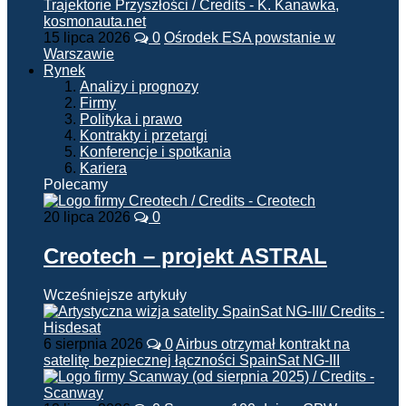
15 lipca 2026
0
Ośrodek ESA powstanie w
Warszawie
Rynek
Analizy i prognozy
Firmy
Polityka i prawo
Kontrakty i przetargi
Konferencje i spotkania
Kariera
Polecamy
20 lipca 2026
0
Creotech – projekt ASTRAL
Wcześniejsze artykuły
6 sierpnia 2026
0
Airbus otrzymał kontrakt na
satelitę bezpiecznej łączności SpainSat NG-III