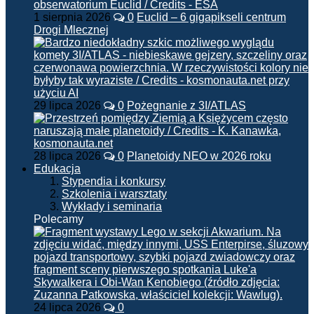
1 sierpnia 2026
0
Euclid – 6 gigapikseli centrum
Drogi Mlecznej
29 lipca 2026
0
Pożegnanie z 3I/ATLAS
28 lipca 2026
0
Planetoidy NEO w 2026 roku
Edukacja
Stypendia i konkursy
Szkolenia i warsztaty
Wykłady i seminaria
Polecamy
24 lipca 2026
0