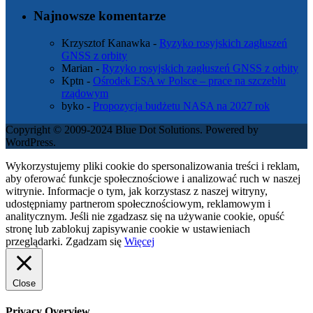
Najnowsze komentarze
Krzysztof Kanawka
-
Ryzyko rosyjskich zagłuszeń
GNSS z orbity
Marian
-
Ryzyko rosyjskich zagłuszeń GNSS z orbity
Kptn
-
Ośrodek ESA w Polsce – prace na szczeblu
rządowym
byko
-
Propozycja budżetu NASA na 2027 rok
Copyright © 2009-2024 Blue Dot Solutions. Powered by
WordPress.
Wykorzystujemy pliki cookie do spersonalizowania treści i reklam,
aby oferować funkcje społecznościowe i analizować ruch w naszej
witrynie. Informacje o tym, jak korzystasz z naszej witryny,
udostępniamy partnerom społecznościowym, reklamowym i
analitycznym. Jeśli nie zgadzasz się na używanie cookie, opuść
stronę lub zablokuj zapisywanie cookie w ustawieniach
przeglądarki.
Zgadzam się
Więcej
Close
Privacy Overview