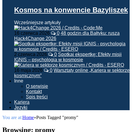
Kosmos na konwencie Bazyliszek
Wcześniejsze artykuły
16 czerwca 2026
0
48 godzin dla Bałtyku: rusza
Hack4Change 2026
2 czerwca 2026
0
Spotkaj ekspertkę: Efekty misji
IGNIS – psychologia w kosmosie
16 maja 2026
0
Warsztaty online „Kariera w sektorze
kosmicznym”
Inne
O serwisie
Kontakt
Spis treści
Kariera
Języki
You are at:
Home
»
Posts Tagged "promy"
Browsing:
promy