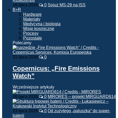
16 lipca 2026
0
Sojuz MS-29 na ISS
B+R
Hardware
Materiały
Medycyna i biologia
Misje kosmiczne
Procesy
Pozostałe
Polecamy
31 lipca 2026
0
Copernicus: „Fire Emissions
Watch”
Wcześniejsze artykuły
26 lipca 2026
0
MIRORES – projekt MIRGUARD614
23 lipca 2026
0
Od zużytego „paluszka” do super-
baterii