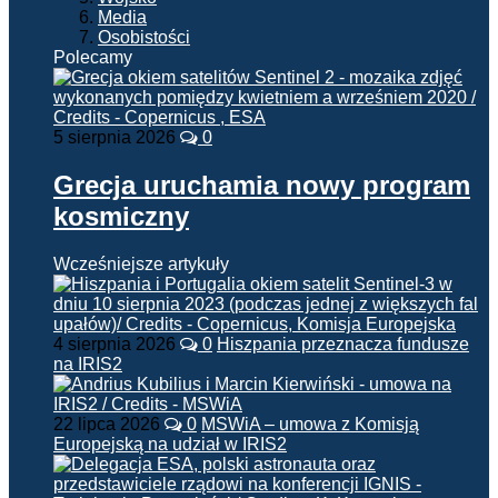
Media
Osobistości
Polecamy
5 sierpnia 2026
0
Grecja uruchamia nowy program
kosmiczny
Wcześniejsze artykuły
4 sierpnia 2026
0
Hiszpania przeznacza fundusze
na IRIS2
22 lipca 2026
0
MSWiA – umowa z Komisją
Europejską na udział w IRIS2