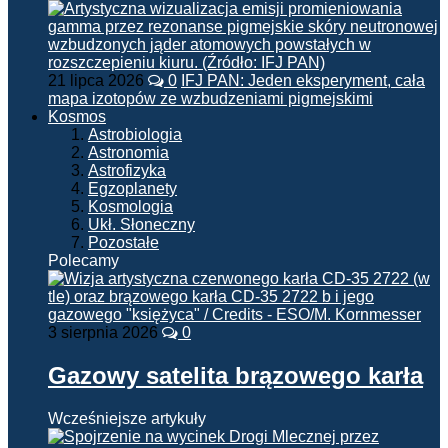
21 lipca 2026
0
IFJ PAN: Jeden eksperyment, cała
mapa izotopów ze wzbudzeniami pigmejskimi
Kosmos
Astrobiologia
Astronomia
Astrofizyka
Egzoplanety
Kosmologia
Ukł. Słoneczny
Pozostałe
Polecamy
3 sierpnia 2026
0
Gazowy satelita brązowego karła
Wcześniejsze artykuły