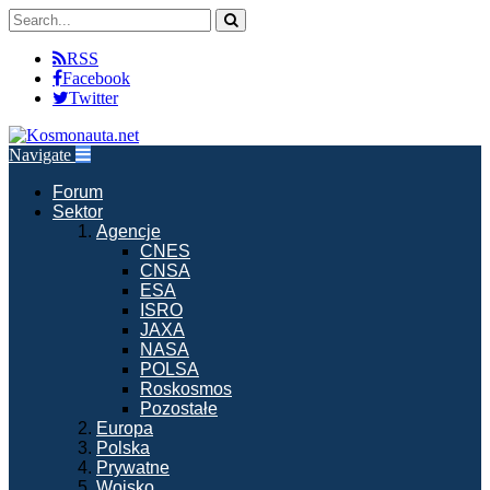
RSS
Facebook
Twitter
Navigate
Forum
Sektor
Agencje
CNES
CNSA
ESA
ISRO
JAXA
NASA
POLSA
Roskosmos
Pozostałe
Europa
Polska
Prywatne
Wojsko