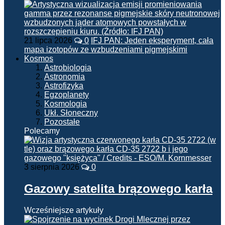
21 lipca 2026
0
IFJ PAN: Jeden eksperyment, cała
mapa izotopów ze wzbudzeniami pigmejskimi
Kosmos
Astrobiologia
Astronomia
Astrofizyka
Egzoplanety
Kosmologia
Ukł. Słoneczny
Pozostałe
Polecamy
3 sierpnia 2026
0
Gazowy satelita brązowego karła
Wcześniejsze artykuły