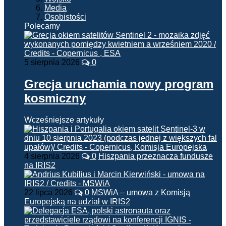
Media
Osobistości
Polecamy
5 sierpnia 2026
0
Grecja uruchamia nowy program
kosmiczny
Wcześniejsze artykuły
4 sierpnia 2026
0
Hiszpania przeznacza fundusze
na IRIS2
22 lipca 2026
0
MSWiA – umowa z Komisją
Europejską na udział w IRIS2