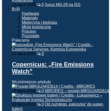
16 lipca 2026
0
Sojuz MS-29 na ISS
B+R
Hardware
Materiały
Medycyna i biologia
Misje kosmiczne
Procesy
Pozostałe
Polecamy
31 lipca 2026
0
Copernicus: „Fire Emissions
Watch”
Wcześniejsze artykuły
26 lipca 2026
0
MIRORES – projekt MIRGUARD614
23 lipca 2026
0
Od zużytego „paluszka” do super-
baterii