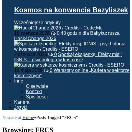
Kosmos na konwencie Bazyliszek
Wcześniejsze artykuły
16 czerwca 2026
0
48 godzin dla Bałtyku: rusza
Hack4Change 2026
2 czerwca 2026
0
Spotkaj ekspertkę: Efekty misji
IGNIS – psychologia w kosmosie
16 maja 2026
0
Warsztaty online „Kariera w sektorze
kosmicznym”
Inne
O serwisie
Kontakt
Spis treści
Kariera
Języki
You are at:
Home
»
Posts Tagged "FRCS"
Browsing:
FRCS