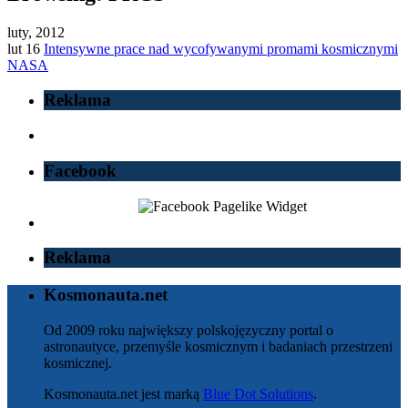
luty, 2012
lut 16
Intensywne prace nad wycofywanymi promami kosmicznymi
NASA
Reklama
Facebook
Reklama
Kosmonauta.net
Od 2009 roku największy polskojęzyczny portal o
astronautyce, przemyśle kosmicznym i badaniach przestrzeni
kosmicznej.
Kosmonauta.net jest marką
Blue Dot Solutions
.