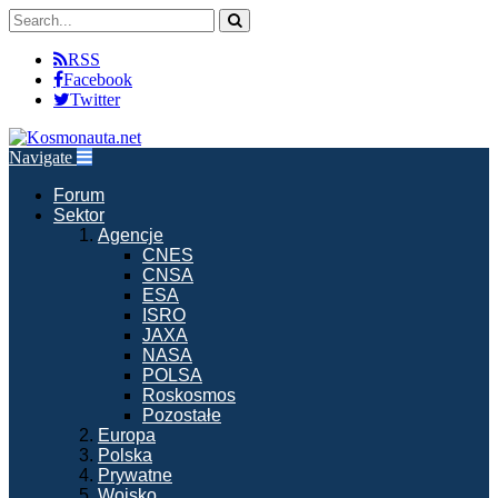
RSS
Facebook
Twitter
Navigate
Forum
Sektor
Agencje
CNES
CNSA
ESA
ISRO
JAXA
NASA
POLSA
Roskosmos
Pozostałe
Europa
Polska
Prywatne
Wojsko