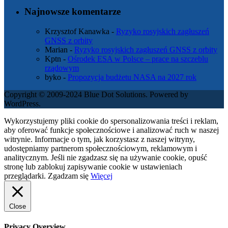
Najnowsze komentarze
Krzysztof Kanawka
-
Ryzyko rosyjskich zagłuszeń
GNSS z orbity
Marian
-
Ryzyko rosyjskich zagłuszeń GNSS z orbity
Kptn
-
Ośrodek ESA w Polsce – prace na szczeblu
rządowym
byko
-
Propozycja budżetu NASA na 2027 rok
Copyright © 2009-2024 Blue Dot Solutions. Powered by
WordPress.
Wykorzystujemy pliki cookie do spersonalizowania treści i reklam,
aby oferować funkcje społecznościowe i analizować ruch w naszej
witrynie. Informacje o tym, jak korzystasz z naszej witryny,
udostępniamy partnerom społecznościowym, reklamowym i
analitycznym. Jeśli nie zgadzasz się na używanie cookie, opuść
stronę lub zablokuj zapisywanie cookie w ustawieniach
przeglądarki.
Zgadzam się
Więcej
Close
Privacy Overview