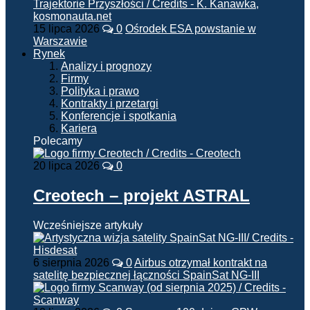
15 lipca 2026
0
Ośrodek ESA powstanie w
Warszawie
Rynek
Analizy i prognozy
Firmy
Polityka i prawo
Kontrakty i przetargi
Konferencje i spotkania
Kariera
Polecamy
20 lipca 2026
0
Creotech – projekt ASTRAL
Wcześniejsze artykuły
6 sierpnia 2026
0
Airbus otrzymał kontrakt na
satelitę bezpiecznej łączności SpainSat NG-III