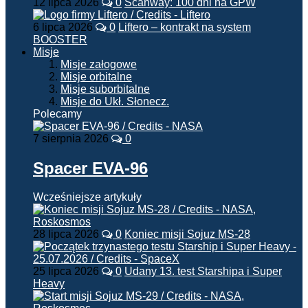
12 lipca 2026
0
Scanway: 100 dni na GPW
6 lipca 2026
0
Liftero – kontrakt na system
BOOSTER
Misje
Misje załogowe
Misje orbitalne
Misje suborbitalne
Misje do Ukł. Słonecz.
Polecamy
7 sierpnia 2026
0
Spacer EVA-96
Wcześniejsze artykuły
28 lipca 2026
0
Koniec misji Sojuz MS-28
25 lipca 2026
0
Udany 13. test Starshipa i Super
Heavy