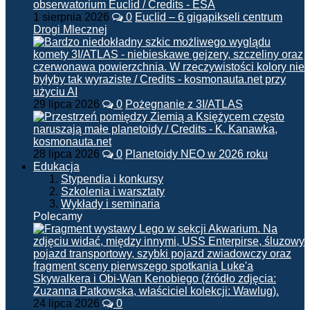
1 sierpnia 2026
0
Euclid – 6 gigapikseli centrum
Drogi Mlecznej
29 lipca 2026
0
Pożegnanie z 3I/ATLAS
28 lipca 2026
0
Planetoidy NEO w 2026 roku
Edukacja
Stypendia i konkursy
Szkolenia i warsztaty
Wykłady i seminaria
Polecamy
24 lipca 2026
0