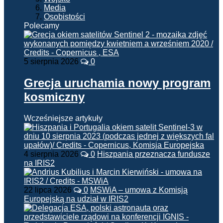
Media
Osobistości
Polecamy
5 sierpnia 2026
0
Grecja uruchamia nowy program
kosmiczny
Wcześniejsze artykuły
4 sierpnia 2026
0
Hiszpania przeznacza fundusze
na IRIS2
22 lipca 2026
0
MSWiA – umowa z Komisją
Europejską na udział w IRIS2