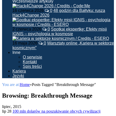
Wcześniejsze artykuły
16 czerwca 2026
0
48 godzin dla Bałtyku: rusza
Hack4Change 2026
2 czerwca 2026
0
Spotkaj ekspertkę: Efekty misji
IGNIS – psychologia w kosmosie
16 maja 2026
0
Warsztaty online „Kariera w sektorze
kosmicznym”
Inne
O serwisie
Kontakt
Spis treści
Kariera
Języki
You are at:
Home
»
Posts Tagged "Breakthrough Message"
Browsing:
Breakthrough Message
lipiec, 2015
lip 28
100 mln dolarów na poszukiwanie obcych cywilizacji