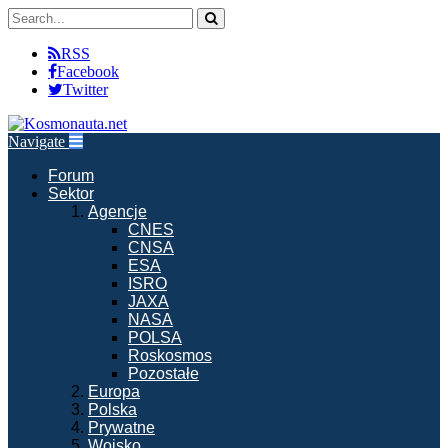
RSS
Facebook
Twitter
Navigate
Forum
Sektor
Agencje
CNES
CNSA
ESA
ISRO
JAXA
NASA
POLSA
Roskosmos
Pozostałe
Europa
Polska
Prywatne
Wojsko