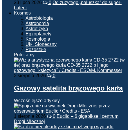
23 lipca 2026
0
Od zużytego „paluszka” do super-
baterii
Kosmos
Astrobiologia
Astronomia
Astrofizyka
Egzoplanety
Kosmologia
Ukł. Słoneczny
Pozostałe
Polecamy
3 sierpnia 2026
0
Gazowy satelita brązowego karła
Wcześniejsze artykuły
1 sierpnia 2026
0
Euclid – 6 gigapikseli centrum
Drogi Mlecznej