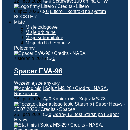
12 lipca 2026
0
Scanway: 100 dni na GPW
6 lipca 2026
0
Liftero – kontrakt na system
BOOSTER
Misje
Misje załogowe
Misje orbitalne
Misje suborbitalne
Misje do Ukł. Słonecz.
Polecamy
7 sierpnia 2026
0
Spacer EVA-96
Wcześniejsze artykuły
28 lipca 2026
0
Koniec misji Sojuz MS-28
25 lipca 2026
0
Udany 13. test Starshipa i Super
Heavy