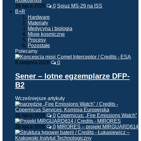
16 lipca 2026
0
Sojuz MS-29 na ISS
B+R
Hardware
Materiały
Medycyna i biologia
Misje kosmiczne
Procesy
Pozostałe
Polecamy
8 sierpnia 2026
0
Sener – lotne egzemplarze DFP-
B2
Wcześniejsze artykuły
31 lipca 2026
0
Copernicus: „Fire Emissions Watch”
26 lipca 2026
0
MIRORES – projekt MIRGUARD614