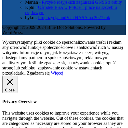
Marian
-
Ryzyko rosyjskich zagłuszeń GNSS z orbity
Kptn
-
Ośrodek ESA w Polsce – prace na szczeblu
rządowym
byko
-
Propozycja budżetu NASA na 2027 rok
Copyright © 2009-2024 Blue Dot Solutions. Powered by
WordPress.
Wykorzystujemy pliki cookie do spersonalizowania treści i reklam,
aby oferować funkcje społecznościowe i analizować ruch w naszej
witrynie. Informacje o tym, jak korzystasz z naszej witryny,
udostępniamy partnerom społecznościowym, reklamowym i
analitycznym. Jeśli nie zgadzasz się na używanie cookie, opuść
stronę lub zablokuj zapisywanie cookie w ustawieniach
przeglądarki.
Zgadzam się
Więcej
Close
Privacy Overview
This website uses cookies to improve your experience while you
navigate through the website. Out of these cookies, the cookies that
are categorized as necessary are stored on your browser as they are