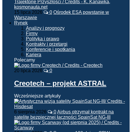
15 lipca 2026
0
Ośrodek ESA powstanie w
Warszawie
Rynek
Analizy i prognozy
Firmy
Polityka i prawo
Kontrakty i przetargi
Konferencje i spotkania
Kariera
Polecamy
20 lipca 2026
0
Creotech – projekt ASTRAL
Wcześniejsze artykuły
6 sierpnia 2026
0
Airbus otrzymał kontrakt na
satelitę bezpiecznej łączności SpainSat NG-III