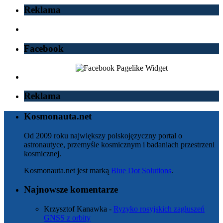
Reklama
Facebook
Reklama
Kosmonauta.net
Od 2009 roku największy polskojęzyczny portal o
astronautyce, przemyśle kosmicznym i badaniach przestrzeni
kosmicznej.
Kosmonauta.net jest marką
Blue Dot Solutions
.
Najnowsze komentarze
Krzysztof Kanawka
-
Ryzyko rosyjskich zagłuszeń
GNSS z orbity