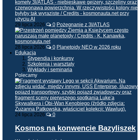
29 lipca 2026
0
Pożegnanie z 3I/ATLAS
28 lipca 2026
0
Planetoidy NEO w 2026 roku
Edukacja
Stypendia i konkursy
Szkolenia i warsztaty
Wykłady i seminaria
Polecamy
24 lipca 2026
0
Kosmos na konwencie Bazyliszek