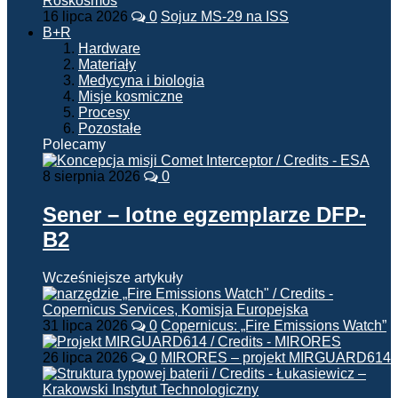
16 lipca 2026
0
Sojuz MS-29 na ISS
B+R
Hardware
Materiały
Medycyna i biologia
Misje kosmiczne
Procesy
Pozostałe
Polecamy
8 sierpnia 2026
0
Sener – lotne egzemplarze DFP-
B2
Wcześniejsze artykuły
31 lipca 2026
0
Copernicus: „Fire Emissions Watch”
26 lipca 2026
0
MIRORES – projekt MIRGUARD614