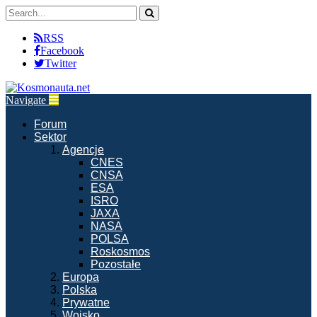
RSS
Facebook
Twitter
Navigate
Forum
Sektor
Agencje
CNES
CNSA
ESA
ISRO
JAXA
NASA
POLSA
Roskosmos
Pozostałe
Europa
Polska
Prywatne
Wojsko