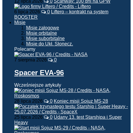
12 lipca 2026
0
Scanway: 100 dni na GPW
6 lipca 2026
0
Liftero – kontrakt na system
BOOSTER
Misje
Misje załogowe
Misje orbitalne
Misje suborbitalne
Misje do Ukł. Słonecz.
Polecamy
7 sierpnia 2026
0
Spacer EVA-96
Wcześniejsze artykuły
28 lipca 2026
0
Koniec misji Sojuz MS-28
25 lipca 2026
0
Udany 13. test Starshipa i Super
Heavy