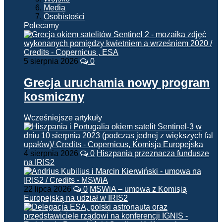
Media
Osobistości
Polecamy
5 sierpnia 2026
0
Grecja uruchamia nowy program
kosmiczny
Wcześniejsze artykuły
4 sierpnia 2026
0
Hiszpania przeznacza fundusze
na IRIS2
22 lipca 2026
0
MSWiA – umowa z Komisją
Europejską na udział w IRIS2