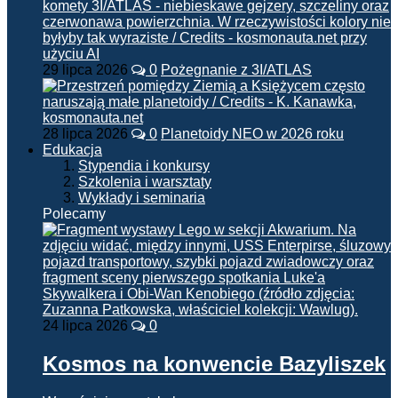
29 lipca 2026
0
Pożegnanie z 3I/ATLAS
28 lipca 2026
0
Planetoidy NEO w 2026 roku
Edukacja
Stypendia i konkursy
Szkolenia i warsztaty
Wykłady i seminaria
Polecamy
24 lipca 2026
0
Kosmos na konwencie Bazyliszek