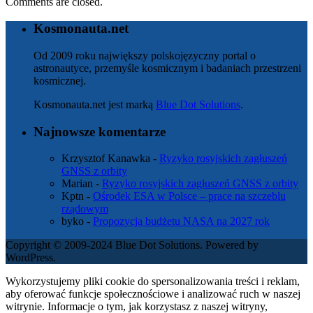
Comments are closed.
Kosmonauta.net
Od 2009 roku największy polskojęzyczny portal o
astronautyce, przemyśle kosmicznym i badaniach przestrzeni
kosmicznej.
Kosmonauta.net jest marką
Blue Dot Solutions
.
Najnowsze komentarze
Krzysztof Kanawka
-
Ryzyko rosyjskich zagłuszeń
GNSS z orbity
Marian
-
Ryzyko rosyjskich zagłuszeń GNSS z orbity
Kptn
-
Ośrodek ESA w Polsce – prace na szczeblu
rządowym
byko
-
Propozycja budżetu NASA na 2027 rok
Copyright © 2009-2024 Blue Dot Solutions. Powered by
WordPress.
Wykorzystujemy pliki cookie do spersonalizowania treści i reklam,
aby oferować funkcje społecznościowe i analizować ruch w naszej
witrynie. Informacje o tym, jak korzystasz z naszej witryny,