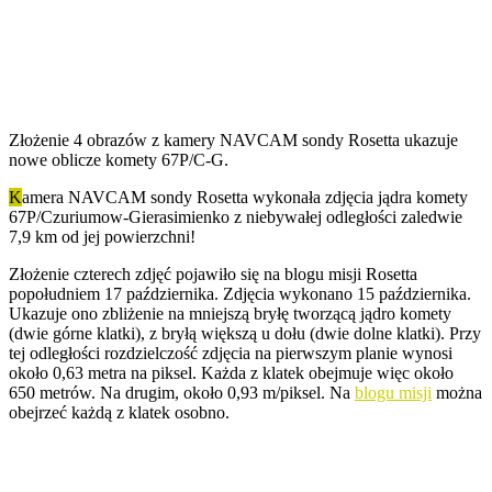
Złożenie 4 obrazów z kamery NAVCAM sondy Rosetta ukazuje
nowe oblicze komety 67P/C-G.
K
amera NAVCAM sondy Rosetta wykonała zdjęcia jądra komety
67P/Czuriumow-Gierasimienko z niebywałej odległości zaledwie
7,9 km od jej powierzchni!
Złożenie czterech zdjęć pojawiło się na blogu misji Rosetta
popołudniem 17 października. Zdjęcia wykonano 15 października.
Ukazuje ono zbliżenie na mniejszą bryłę tworzącą jądro komety
(dwie górne klatki), z bryłą większą u dołu (dwie dolne klatki). Przy
tej odległości rozdzielczość zdjęcia na pierwszym planie wynosi
około 0,63 metra na piksel. Każda z klatek obejmuje więc około
650 metrów. Na drugim, około 0,93 m/piksel. Na
blogu misji
można
obejrzeć każdą z klatek osobno.