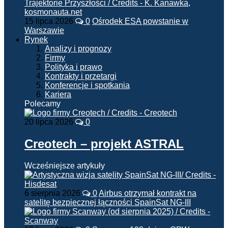
15 lipca 2026
0
Ośrodek ESA powstanie w
Warszawie
Rynek
Analizy i prognozy
Firmy
Polityka i prawo
Kontrakty i przetargi
Konferencje i spotkania
Kariera
Polecamy
20 lipca 2026
0
Creotech – projekt ASTRAL
Wcześniejsze artykuły
6 sierpnia 2026
0
Airbus otrzymał kontrakt na
satelitę bezpiecznej łączności SpainSat NG-III