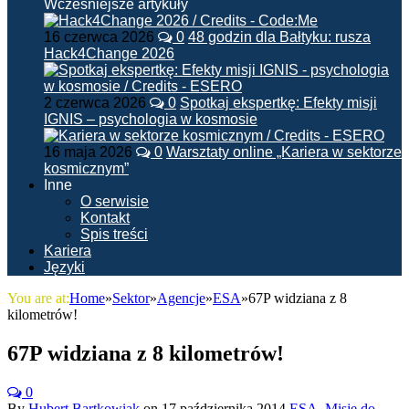
Wcześniejsze artykuły
16 czerwca 2026
0
48 godzin dla Bałtyku: rusza
Hack4Change 2026
2 czerwca 2026
0
Spotkaj ekspertkę: Efekty misji
IGNIS – psychologia w kosmosie
16 maja 2026
0
Warsztaty online „Kariera w sektorze
kosmicznym”
Inne
O serwisie
Kontakt
Spis treści
Kariera
Języki
You are at:
Home
»
Sektor
»
Agencje
»
ESA
»
67P widziana z 8
kilometrów!
67P widziana z 8 kilometrów!
0
By
Hubert Bartkowiak
on
17 października 2014
ESA
,
Misje do