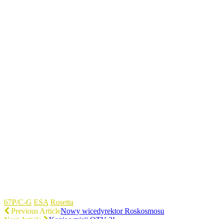
67P/C-G
ESA
Rosetta
Previous Article
Nowy wicedyrektor Roskosmosu