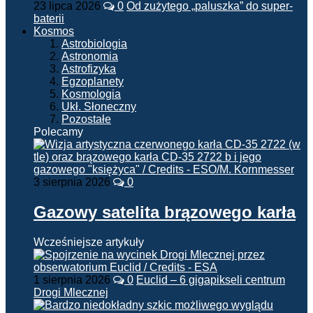
23 lipca 2026
0
Od zużytego „paluszka” do super-
baterii
Kosmos
Astrobiologia
Astronomia
Astrofizyka
Egzoplanety
Kosmologia
Ukł. Słoneczny
Pozostałe
Polecamy
3 sierpnia 2026
0
Gazowy satelita brązowego karła
Wcześniejsze artykuły
1 sierpnia 2026
0
Euclid – 6 gigapikseli centrum
Drogi Mlecznej