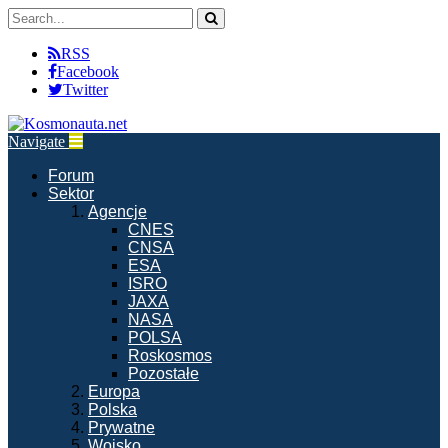
RSS
Facebook
Twitter
Navigate
Forum
Sektor
Agencje
CNES
CNSA
ESA
ISRO
JAXA
NASA
POLSA
Roskosmos
Pozostałe
Europa
Polska
Prywatne
Wojsko