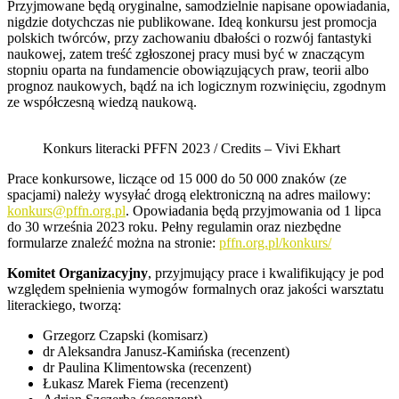
Przyjmowane będą oryginalne, samodzielnie napisane opowiadania,
nigdzie dotychczas nie publikowane. Ideą konkursu jest promocja
polskich twórców, przy zachowaniu dbałości o rozwój fantastyki
naukowej, zatem treść zgłoszonej pracy musi być w znaczącym
stopniu oparta na fundamencie obowiązujących praw, teorii albo
prognoz naukowych, bądź na ich logicznym rozwinięciu, zgodnym
ze współczesną wiedzą naukową.
Konkurs literacki PFFN 2023 / Credits – Vivi Ekhart
Prace konkursowe, liczące od 15 000 do 50 000 znaków (ze
spacjami) należy wysyłać drogą elektroniczną na adres mailowy:
konkurs@pffn.org.pl
. Opowiadania będą przyjmowania od 1 lipca
do 30 września 2023 roku. Pełny regulamin oraz niezbędne
formularze znaleźć można na stronie:
pffn.org.pl/konkurs/
Komitet Organizacyjny
, przyjmujący prace i kwalifikujący je pod
względem spełnienia wymogów formalnych oraz jakości warsztatu
literackiego, tworzą:
Grzegorz Czapski (komisarz)
dr Aleksandra Janusz-Kamińska (recenzent)
dr Paulina Klimentowska (recenzent)
Łukasz Marek Fiema (recenzent)