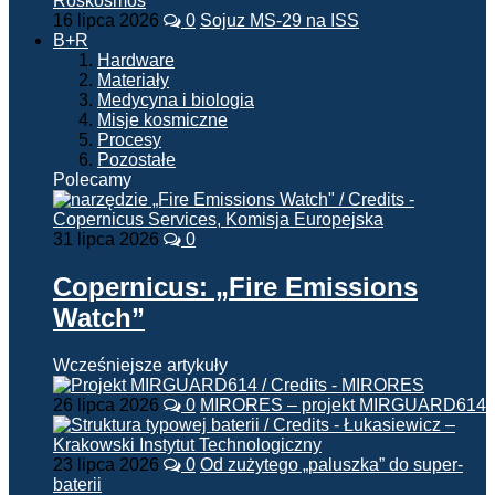
16 lipca 2026
0
Sojuz MS-29 na ISS
B+R
Hardware
Materiały
Medycyna i biologia
Misje kosmiczne
Procesy
Pozostałe
Polecamy
31 lipca 2026
0
Copernicus: „Fire Emissions
Watch”
Wcześniejsze artykuły
26 lipca 2026
0
MIRORES – projekt MIRGUARD614
23 lipca 2026
0
Od zużytego „paluszka” do super-
baterii