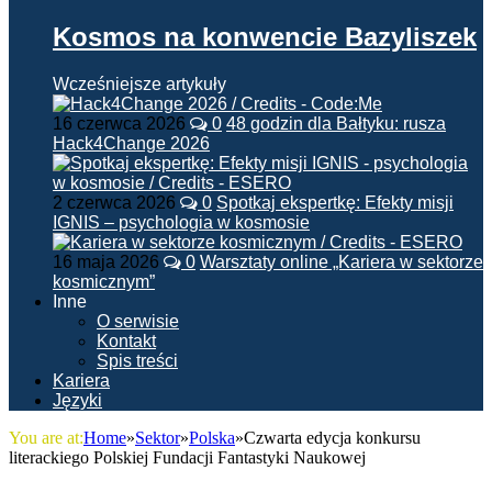
Kosmos na konwencie Bazyliszek
Wcześniejsze artykuły
16 czerwca 2026
0
48 godzin dla Bałtyku: rusza
Hack4Change 2026
2 czerwca 2026
0
Spotkaj ekspertkę: Efekty misji
IGNIS – psychologia w kosmosie
16 maja 2026
0
Warsztaty online „Kariera w sektorze
kosmicznym”
Inne
O serwisie
Kontakt
Spis treści
Kariera
Języki
You are at:
Home
»
Sektor
»
Polska
»
Czwarta edycja konkursu
literackiego Polskiej Fundacji Fantastyki Naukowej