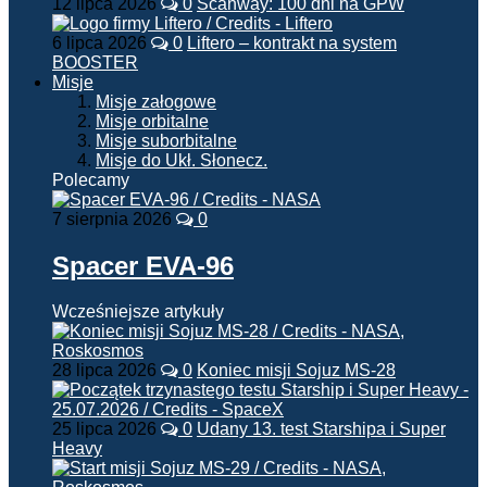
12 lipca 2026
0
Scanway: 100 dni na GPW
6 lipca 2026
0
Liftero – kontrakt na system
BOOSTER
Misje
Misje załogowe
Misje orbitalne
Misje suborbitalne
Misje do Ukł. Słonecz.
Polecamy
7 sierpnia 2026
0
Spacer EVA-96
Wcześniejsze artykuły
28 lipca 2026
0
Koniec misji Sojuz MS-28
25 lipca 2026
0
Udany 13. test Starshipa i Super
Heavy