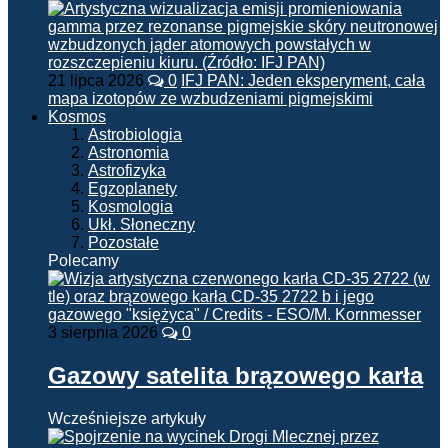
21 lipca 2026
0
IFJ PAN: Jeden eksperyment, cała
mapa izotopów ze wzbudzeniami pigmejskimi
Kosmos
Astrobiologia
Astronomia
Astrofizyka
Egzoplanety
Kosmologia
Ukł. Słoneczny
Pozostałe
Polecamy
3 sierpnia 2026
0
Gazowy satelita brązowego karła
Wcześniejsze artykuły