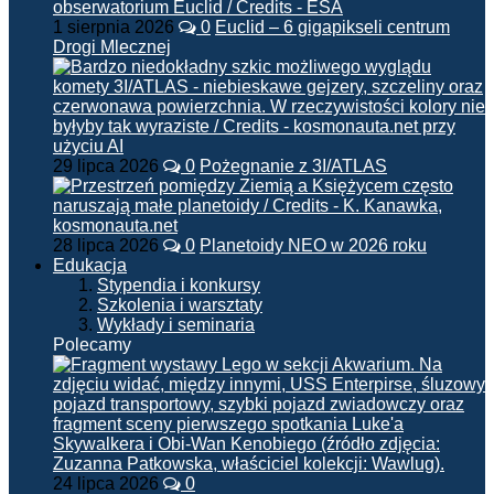
1 sierpnia 2026
0
Euclid – 6 gigapikseli centrum
Drogi Mlecznej
29 lipca 2026
0
Pożegnanie z 3I/ATLAS
28 lipca 2026
0
Planetoidy NEO w 2026 roku
Edukacja
Stypendia i konkursy
Szkolenia i warsztaty
Wykłady i seminaria
Polecamy
24 lipca 2026
0