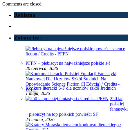
Comments are closed.
Reklama
Zobacz też:
PFFN – plebiscyt na najważniejsze polskie s-f
20 czerwca, 2026
Konkurs literacki S-F dla uczniów szkół średnich
1 maja, 2026
250 lat
polskiej
fantastyki
– plebiscyt na top polskich powieści SF
23 marca, 2026