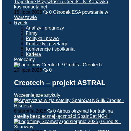
15 lipca 2026
0
Ośrodek ESA powstanie w
Warszawie
Rynek
Analizy i prognozy
Firmy
Polityka i prawo
Kontrakty i przetargi
Konferencje i spotkania
Kariera
Polecamy
20 lipca 2026
0
Creotech – projekt ASTRAL
Wcześniejsze artykuły
6 sierpnia 2026
0
Airbus otrzymał kontrakt na
satelitę bezpiecznej łączności SpainSat NG-III