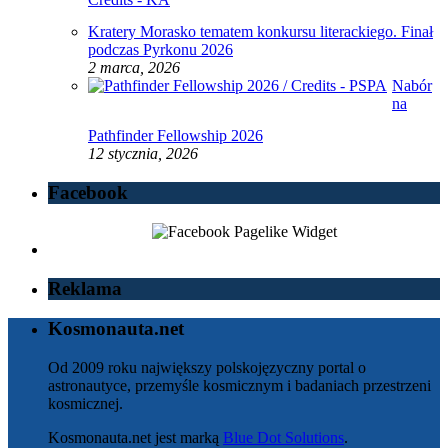
Kratery Morasko tematem konkursu literackiego. Finał
podczas Pyrkonu 2026
2 marca, 2026
Nabór
na
Pathfinder Fellowship 2026
12 stycznia, 2026
Facebook
Reklama
Kosmonauta.net
Od 2009 roku największy polskojęzyczny portal o
astronautyce, przemyśle kosmicznym i badaniach przestrzeni
kosmicznej.
Kosmonauta.net jest marką
Blue Dot Solutions
.