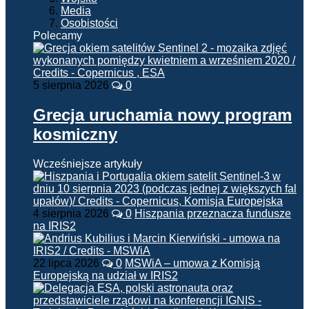
Media
Osobistości
Polecamy
5 sierpnia 2026
0
Grecja uruchamia nowy program
kosmiczny
Wcześniejsze artykuły
4 sierpnia 2026
0
Hiszpania przeznacza fundusze
na IRIS2
22 lipca 2026
0
MSWiA – umowa z Komisją
Europejską na udział w IRIS2