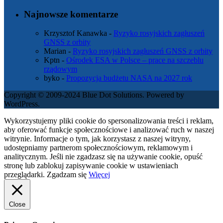
Najnowsze komentarze
Krzysztof Kanawka
-
Ryzyko rosyjskich zagłuszeń
GNSS z orbity
Marian
-
Ryzyko rosyjskich zagłuszeń GNSS z orbity
Kptn
-
Ośrodek ESA w Polsce – prace na szczeblu
rządowym
byko
-
Propozycja budżetu NASA na 2027 rok
Copyright © 2009-2024 Blue Dot Solutions. Powered by
WordPress.
Wykorzystujemy pliki cookie do spersonalizowania treści i reklam,
aby oferować funkcje społecznościowe i analizować ruch w naszej
witrynie. Informacje o tym, jak korzystasz z naszej witryny,
udostępniamy partnerom społecznościowym, reklamowym i
analitycznym. Jeśli nie zgadzasz się na używanie cookie, opuść
stronę lub zablokuj zapisywanie cookie w ustawieniach
przeglądarki.
Zgadzam się
Więcej
Close