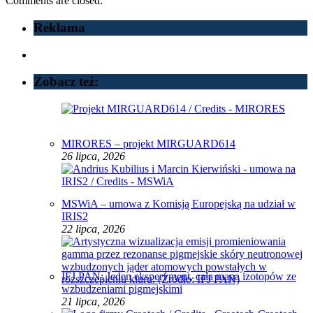
Comments are closed.
Reklama
Zobacz też:
MIRORES – projekt MIRGUARD614
26 lipca, 2026
MSWiA – umowa z Komisją Europejską na udział w
IRIS2
22 lipca, 2026
IFJ PAN: Jeden eksperyment, cała mapa izotopów ze
wzbudzeniami pigmejskimi
21 lipca, 2026