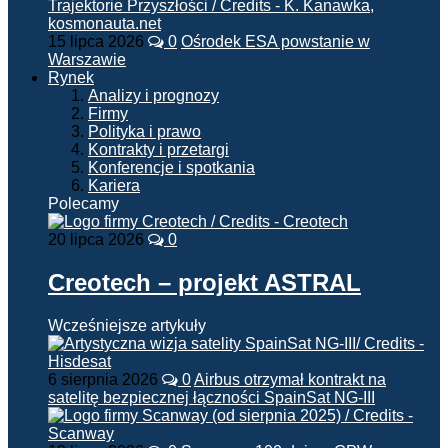
15 lipca 2026
0
Ośrodek ESA powstanie w
Warszawie
Rynek
Analizy i prognozy
Firmy
Polityka i prawo
Kontrakty i przetargi
Konferencje i spotkania
Kariera
Polecamy
20 lipca 2026
0
Creotech – projekt ASTRAL
Wcześniejsze artykuły
6 sierpnia 2026
0
Airbus otrzymał kontrakt na
satelitę bezpiecznej łączności SpainSat NG-III