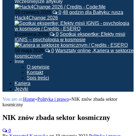
Wcześniejsze artykuły
16 czerwca 2026
0
48 godzin dla Bałtyku: rusza
Hack4Change 2026
2 czerwca 2026
0
Spotkaj ekspertkę: Efekty misji
IGNIS – psychologia w kosmosie
16 maja 2026
0
Warsztaty online „Kariera w sektorze
kosmicznym”
Inne
O serwisie
Kontakt
Spis treści
Kariera
Języki
You are at:
Home
»
Polityka i prawo
»
NIK znów zbada sektor
kosmiczny
NIK znów zbada sektor kosmiczny
0
By
Krzysztof Kanawka
on
19 stycznia 2023
Polityka i prawo
,