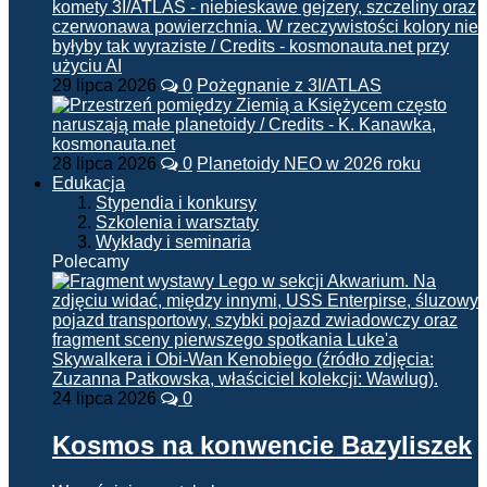
29 lipca 2026
0
Pożegnanie z 3I/ATLAS
28 lipca 2026
0
Planetoidy NEO w 2026 roku
Edukacja
Stypendia i konkursy
Szkolenia i warsztaty
Wykłady i seminaria
Polecamy
24 lipca 2026
0
Kosmos na konwencie Bazyliszek