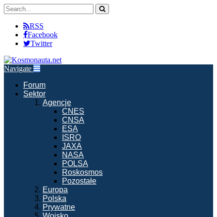
RSS
Facebook
Twitter
Navigate
Forum
Sektor
Agencje
CNES
CNSA
ESA
ISRO
JAXA
NASA
POLSA
Roskosmos
Pozostałe
Europa
Polska
Prywatne
Wojsko