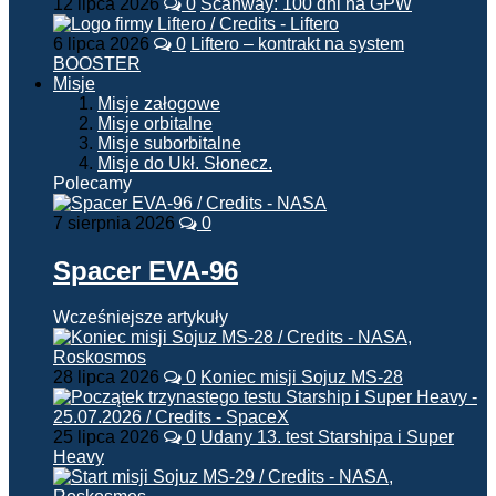
12 lipca 2026
0
Scanway: 100 dni na GPW
6 lipca 2026
0
Liftero – kontrakt na system
BOOSTER
Misje
Misje załogowe
Misje orbitalne
Misje suborbitalne
Misje do Ukł. Słonecz.
Polecamy
7 sierpnia 2026
0
Spacer EVA-96
Wcześniejsze artykuły
28 lipca 2026
0
Koniec misji Sojuz MS-28
25 lipca 2026
0
Udany 13. test Starshipa i Super
Heavy