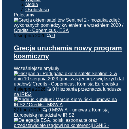
Media
Osobistości
Polecamy
5 sierpnia 2026
0
Grecja uruchamia nowy program
kosmiczny
Wcześniejsze artykuły
4 sierpnia 2026
0
Hiszpania przeznacza fundusze
na IRIS2
22 lipca 2026
0
MSWiA – umowa z Komisją
Europejską na udział w IRIS2