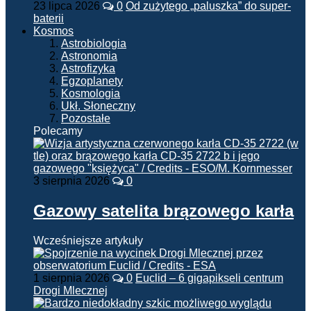
23 lipca 2026
0
Od zużytego „paluszka” do super-
baterii
Kosmos
Astrobiologia
Astronomia
Astrofizyka
Egzoplanety
Kosmologia
Ukł. Słoneczny
Pozostałe
Polecamy
3 sierpnia 2026
0
Gazowy satelita brązowego karła
Wcześniejsze artykuły
1 sierpnia 2026
0
Euclid – 6 gigapikseli centrum
Drogi Mlecznej