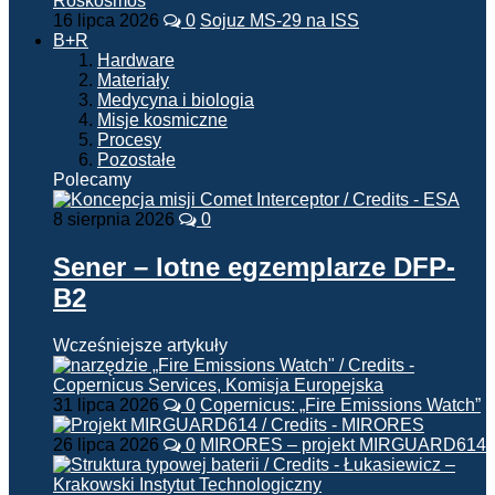
16 lipca 2026
0
Sojuz MS-29 na ISS
B+R
Hardware
Materiały
Medycyna i biologia
Misje kosmiczne
Procesy
Pozostałe
Polecamy
8 sierpnia 2026
0
Sener – lotne egzemplarze DFP-
B2
Wcześniejsze artykuły
31 lipca 2026
0
Copernicus: „Fire Emissions Watch”
26 lipca 2026
0
MIRORES – projekt MIRGUARD614