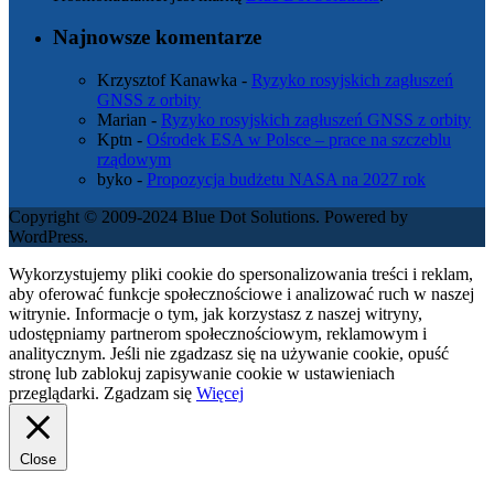
Najnowsze komentarze
Krzysztof Kanawka
-
Ryzyko rosyjskich zagłuszeń
GNSS z orbity
Marian
-
Ryzyko rosyjskich zagłuszeń GNSS z orbity
Kptn
-
Ośrodek ESA w Polsce – prace na szczeblu
rządowym
byko
-
Propozycja budżetu NASA na 2027 rok
Copyright © 2009-2024 Blue Dot Solutions. Powered by
WordPress.
Wykorzystujemy pliki cookie do spersonalizowania treści i reklam,
aby oferować funkcje społecznościowe i analizować ruch w naszej
witrynie. Informacje o tym, jak korzystasz z naszej witryny,
udostępniamy partnerom społecznościowym, reklamowym i
analitycznym. Jeśli nie zgadzasz się na używanie cookie, opuść
stronę lub zablokuj zapisywanie cookie w ustawieniach
przeglądarki.
Zgadzam się
Więcej
Close