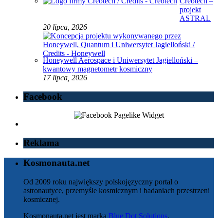
Creotech –
projekt
ASTRAL
20 lipca, 2026
Honeywell Aerospace i Uniwersytet Jagielloński –
kwantowy magnetometr kosmiczny
17 lipca, 2026
Facebook
Reklama
Kosmonauta.net
Od 2009 roku największy polskojęzyczny portal o
astronautyce, przemyśle kosmicznym i badaniach przestrzeni
kosmicznej.
Kosmonauta.net jest marką
Blue Dot Solutions
.