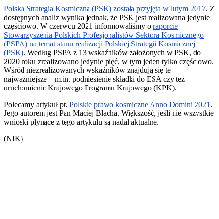
Polska Strategia Kosmiczna (PSK) została przyjęta w lutym 2017
. Z
dostępnych analiz wynika jednak, że PSK jest realizowana jedynie
częściowo. W czerwcu 2021 informowaliśmy o
raporcie
Stowarzyszenia Polskich Profesjonalistów Sektora Kosmicznego
(PSPA) na temat stanu realizacji Polskiej Strategii Kosmicznej
(PSK)
. Według PSPA z 13 wskaźników założonych w PSK, do
2020 roku zrealizowano jedynie pięć, w tym jeden tylko częściowo.
Wśród niezrealizowanych wskaźników znajdują się te
najważniejsze – m.in. podniesienie składki do ESA czy też
uruchomienie Krajowego Programu Krajowego (KPK).
Polecamy artykuł pt.
Polskie prawo kosmiczne Anno Domini 2021
.
Jego autorem jest Pan Maciej Blacha. Większość, jeśli nie wszystkie
wnioski płynące z tego artykułu są nadal aktualne.
(NIK)