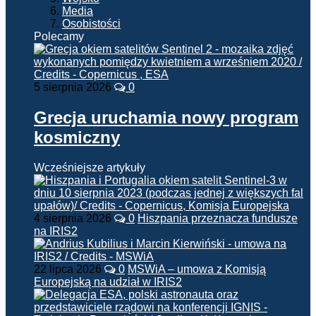
Media
Osobistości
Polecamy
5 sierpnia 2026
0
Grecja uruchamia nowy program
kosmiczny
Wcześniejsze artykuły
4 sierpnia 2026
0
Hiszpania przeznacza fundusze
na IRIS2
22 lipca 2026
0
MSWiA – umowa z Komisją
Europejską na udział w IRIS2