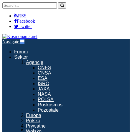
RSS
Facebook
Twitter
Navigate
Forum
Sektor
Agencje
CNES
CNSA
ESA
ISRO
JAXA
NASA
POLSA
Roskosmos
Pozostałe
Europa
Polska
Prywatne
Wojsko