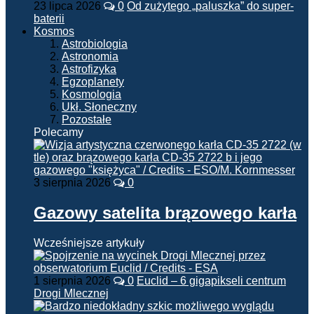
23 lipca 2026
0
Od zużytego „paluszka” do super-
baterii
Kosmos
Astrobiologia
Astronomia
Astrofizyka
Egzoplanety
Kosmologia
Ukł. Słoneczny
Pozostałe
Polecamy
3 sierpnia 2026
0
Gazowy satelita brązowego karła
Wcześniejsze artykuły
1 sierpnia 2026
0
Euclid – 6 gigapikseli centrum
Drogi Mlecznej