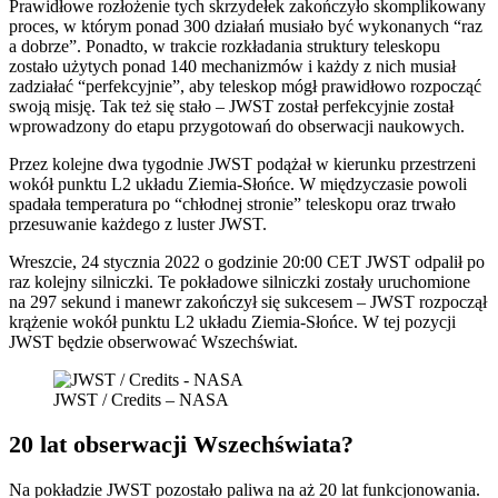
Prawidłowe rozłożenie tych skrzydełek zakończyło skomplikowany
proces, w którym ponad 300 działań musiało być wykonanych “raz
a dobrze”. Ponadto, w trakcie rozkładania struktury teleskopu
zostało użytych ponad 140 mechanizmów i każdy z nich musiał
zadziałać “perfekcyjnie”, aby teleskop mógł prawidłowo rozpocząć
swoją misję. Tak też się stało – JWST został perfekcyjnie został
wprowadzony do etapu przygotowań do obserwacji naukowych.
Przez kolejne dwa tygodnie JWST podążał w kierunku przestrzeni
wokół punktu L2 układu Ziemia-Słońce. W międzyczasie powoli
spadała temperatura po “chłodnej stronie” teleskopu oraz trwało
przesuwanie każdego z luster JWST.
Wreszcie, 24 stycznia 2022 o godzinie 20:00 CET JWST odpalił po
raz kolejny silniczki. Te pokładowe silniczki zostały uruchomione
na 297 sekund i manewr zakończył się sukcesem – JWST rozpoczął
krążenie wokół punktu L2 układu Ziemia-Słońce. W tej pozycji
JWST będzie obserwować Wszechświat.
JWST / Credits – NASA
20 lat obserwacji Wszechświata?
Na pokładzie JWST pozostało paliwa na aż 20 lat funkcjonowania.