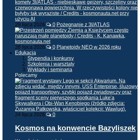
29 lipca 2026
0
Pożegnanie z 3I/ATLAS
28 lipca 2026
0
Planetoidy NEO w 2026 roku
Edukacja
Stypendia i konkursy
Szkolenia i warsztaty
Wykłady i seminaria
Polecamy
24 lipca 2026
0
Kosmos na konwencie Bazyliszek