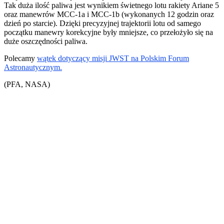
Tak duża ilość paliwa jest wynikiem świetnego lotu rakiety Ariane 5
oraz manewrów MCC-1a i MCC-1b (wykonanych 12 godzin oraz
dzień po starcie). Dzięki precyzyjnej trajektorii lotu od samego
początku manewry korekcyjne były mniejsze, co przełożyło się na
duże oszczędności paliwa.
Polecamy
wątek dotyczący misji JWST na Polskim Forum
Astronautycznym.
(PFA, NASA)