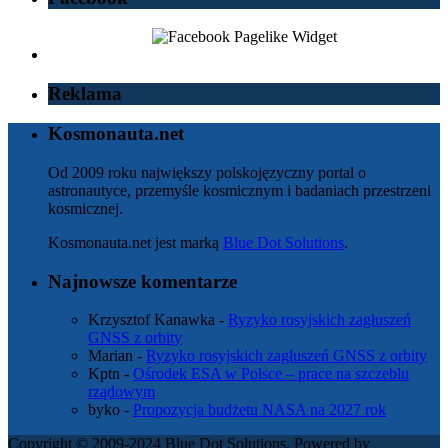
Reklama
Kosmonauta.net
Od 2009 roku największy polskojęzyczny portal o
astronautyce, przemyśle kosmicznym i badaniach przestrzeni
kosmicznej.
Kosmonauta.net jest marką
Blue Dot Solutions
.
Najnowsze komentarze
Krzysztof Kanawka
-
Ryzyko rosyjskich zagłuszeń
GNSS z orbity
Marian
-
Ryzyko rosyjskich zagłuszeń GNSS z orbity
Kptn
-
Ośrodek ESA w Polsce – prace na szczeblu
rządowym
byko
-
Propozycja budżetu NASA na 2027 rok
Copyright © 2009-2024 Blue Dot Solutions. Powered by