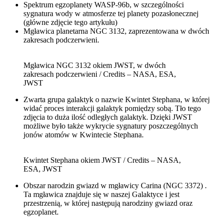
Spektrum egzoplanety WASP-96b, w szczególności
sygnatura wody w atmosferze tej planety pozasłonecznej
(główne zdjęcie tego artykułu)
Mgławica planetarna NGC 3132, zaprezentowana w dwóch
zakresach podczerwieni.
Mgławica NGC 3132 okiem JWST, w dwóch
zakresach podczerwieni / Credits – NASA, ESA,
JWST
Zwarta grupa galaktyk o nazwie Kwintet Stephana, w której
widać proces interakcji galaktyk pomiędzy sobą. Tło tego
zdjęcia to duża ilość odległych galaktyk. Dzięki JWST
możliwe było także wykrycie sygnatury poszczególnych
jonów atomów w Kwintecie Stephana.
Kwintet Stephana okiem JWST / Credits – NASA,
ESA, JWST
Obszar narodzin gwiazd w mgławicy Carina (NGC 3372) .
Ta mgławica znajduje się w naszej Galaktyce i jest
przestrzenią, w której następują narodziny gwiazd oraz
egzoplanet.