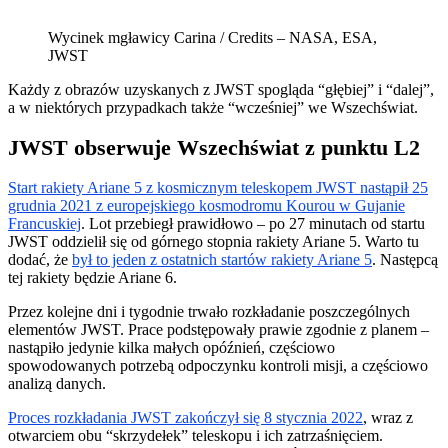
Wycinek mgławicy Carina / Credits – NASA, ESA,
JWST
Każdy z obrazów uzyskanych z JWST spogląda “głębiej” i “dalej”,
a w niektórych przypadkach także “wcześniej” we Wszechświat.
JWST obserwuje Wszechświat z punktu L2
Start rakiety Ariane 5 z kosmicznym teleskopem JWST nastąpił 25
grudnia 2021 z europejskiego kosmodromu Kourou w Gujanie
Francuskiej
. Lot przebiegł prawidłowo – po 27 minutach od startu
JWST oddzielił się od górnego stopnia rakiety Ariane 5. Warto tu
dodać, że
był to jeden z ostatnich startów rakiety Ariane 5
. Następcą
tej rakiety będzie Ariane 6.
Przez kolejne dni i tygodnie trwało rozkładanie poszczególnych
elementów JWST. Prace podstępowały prawie zgodnie z planem –
nastąpiło jedynie kilka małych opóźnień, częściowo
spowodowanych potrzebą odpoczynku kontroli misji, a częściowo
analizą danych.
Proces rozkładania JWST zakończył się 8 stycznia 2022
, wraz z
otwarciem obu “skrzydełek” teleskopu i ich zatrzaśnięciem.