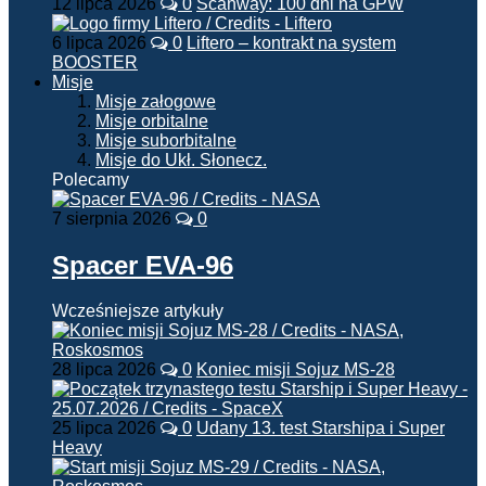
12 lipca 2026
0
Scanway: 100 dni na GPW
6 lipca 2026
0
Liftero – kontrakt na system
BOOSTER
Misje
Misje załogowe
Misje orbitalne
Misje suborbitalne
Misje do Ukł. Słonecz.
Polecamy
7 sierpnia 2026
0
Spacer EVA-96
Wcześniejsze artykuły
28 lipca 2026
0
Koniec misji Sojuz MS-28
25 lipca 2026
0
Udany 13. test Starshipa i Super
Heavy