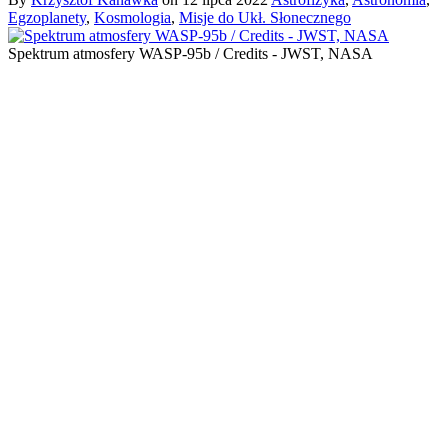
Egzoplanety
,
Kosmologia
,
Misje do Ukł. Słonecznego
Spektrum atmosfery WASP-95b / Credits - JWST, NASA