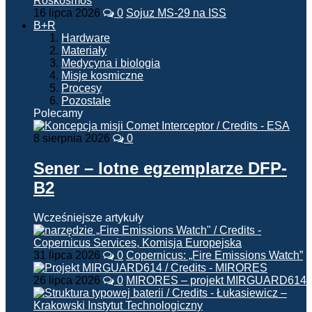
16 lipca 2026
0
Sojuz MS-29 na ISS
B+R
Hardware
Materiały
Medycyna i biologia
Misje kosmiczne
Procesy
Pozostałe
Polecamy
8 sierpnia 2026
0
Sener – lotne egzemplarze DFP-
B2
Wcześniejsze artykuły
31 lipca 2026
0
Copernicus: „Fire Emissions Watch”
26 lipca 2026
0
MIRORES – projekt MIRGUARD614