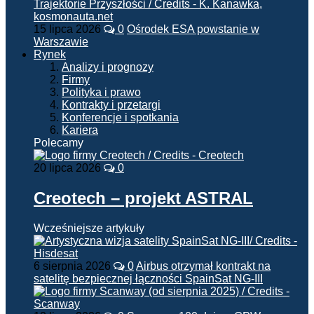
15 lipca 2026
0
Ośrodek ESA powstanie w
Warszawie
Rynek
Analizy i prognozy
Firmy
Polityka i prawo
Kontrakty i przetargi
Konferencje i spotkania
Kariera
Polecamy
20 lipca 2026
0
Creotech – projekt ASTRAL
Wcześniejsze artykuły
6 sierpnia 2026
0
Airbus otrzymał kontrakt na
satelitę bezpiecznej łączności SpainSat NG-III