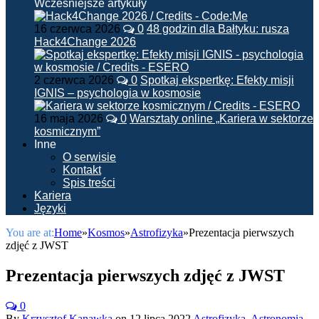
Wcześniejsze artykuły
16 czerwca 2026
0
48 godzin dla Bałtyku: rusza
Hack4Change 2026
2 czerwca 2026
0
Spotkaj ekspertkę: Efekty misji
IGNIS – psychologia w kosmosie
16 maja 2026
0
Warsztaty online „Kariera w sektorze
kosmicznym”
Inne
O serwisie
Kontakt
Spis treści
Kariera
Języki
You are at:
Home
»
Kosmos
»
Astrofizyka
»
Prezentacja pierwszych
zdjęć z JWST
Prezentacja pierwszych zdjęć z JWST
0
By
Krzysztof Kanawka
on
12 lipca 2022
Astrofizyka
,
Astronomia
,