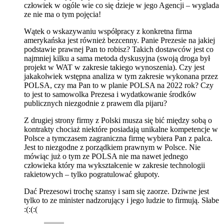
człowiek w ogóle wie co się dzieje w jego Agencji – wyglada
ze nie ma o tym pojęcia!
Wątek o wskazywaniu współpracy z konkretna firma
amerykańska jest również bezcenny. Panie Prezesie na jakiej
podstawie prawnej Pan to robisz? Takich dostawców jest co
najmniej kilku a sama metoda dyskusyjna (swoją droga był
projekt w WAT w zakresie takiego wynoszenia). Czy jest
jakakolwiek wstępna analiza w tym zakresie wykonana przez
POLSA, czy ma Pan to w planie POLSA na 2022 rok? Czy
to jest to samowolka Prezesa i wydatkowanie środków
publicznych niezgodnie z prawem dla pijaru?
Z drugiej strony firmy z Polski musza się bić między sobą o
kontrakty chociaż niektóre posiadają unikalne kompetencje w
Polsce a tymczasem zagraniczna firmę wybiera Pan z palca.
Jest to niezgodne z porządkiem prawnym w Polsce. Nie
mówiąc już o tym ze POLSA nie ma nawet jednego
człowieka który ma wykształcenie w zakresie technologii
rakietowych – tylko pogratulować głupoty.
Dać Prezesowi trochę szansy i sam się zaorze. Dziwne jest
tylko to ze minister nadzorujący i jego ludzie to firmują. Słabe
:(:(:(