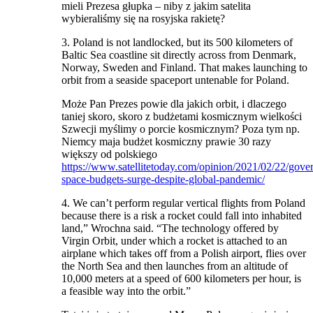
mieli Prezesa głupka – niby z jakim satelita
wybieraliśmy się na rosyjska rakietę?
3. Poland is not landlocked, but its 500 kilometers of
Baltic Sea coastline sit directly across from Denmark,
Norway, Sweden and Finland. That makes launching to
orbit from a seaside spaceport untenable for Poland.
Może Pan Prezes powie dla jakich orbit, i dlaczego
taniej skoro, skoro z budżetami kosmicznym wielkości
Szwecji myślimy o porcie kosmicznym? Poza tym np.
Niemcy maja budżet kosmiczny prawie 30 razy
większy od polskiego
https://www.satellitetoday.com/opinion/2021/02/22/gove
space-budgets-surge-despite-global-pandemic/
4. We can’t perform regular vertical flights from Poland
because there is a risk a rocket could fall into inhabited
land,” Wrochna said. “The technology offered by
Virgin Orbit, under which a rocket is attached to an
airplane which takes off from a Polish airport, flies over
the North Sea and then launches from an altitude of
10,000 meters at a speed of 600 kilometers per hour, is
a feasible way into the orbit.”