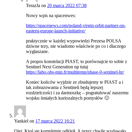
TerazJa
on
20 marca 2022 07:38
Nowy wpis na spacenwes:
https://spacenews.com/poland-virgin-orbit-partner-on-
eastern-europe-launch-initiative/
praktycznie w każdej wypowiedzi Prezesa POLSA
dziwne tezy, nie wiadomo właściwie po co i dlaczego
wygłaszane.
A propos konstelacji PIAST, to porównajcie to sobie z
Sentinel Next Generation np tutaj
https://labo.obs-mip.fr/multitemp/phase-0-sentinel-hr/
Koniec końców wyjdzie ze zbudujemy te PIAST a i
tak zobrazowania z Sentineli będą lepszej
rozdzielczości i za darmoszkę – pogratulować naszemu
wojsku śmiałych kuriozalnych pomysłów 🙂
Yankiel
on
17 marca 2022 16:21
Ojej. Ktoś się kompletnie odkleił. A przez chwilę wydawało