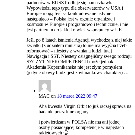
partnerów w EUSST odbije się nam czkawką.
Wypowiedzi tego typu dla obserwatorów w USA i
Europie mogą być są konkludowane jedynie
następująco – Polska jest w ogonie organizacji
kosmosu w Europie i programowo i technicznie, i nie
jest partnerem do jakiejkolwiek współpracy w UE.
Jeśli po 8 latach istnienia Agencji wychodzą z niej takie
kwiatki (z udziałem ministra) to nie ma wyjścia trzeb
reformować – niestety z wymianą ludzi, tutaj
Nawigacja i SST. Niestety osiągnęliśmy swego rodzaju
SZCZYT NIEKOMPETENCJI może jednak
Akademia Kopernikanska nie jest złym pomysłem
(jedyne obawy budzi jest zbyt naukowy charakter) …
MAC
on
18 marca 2022 09:47
Aha kwestia Virgin Orbit to już raczej sprawa na
badanie przez inne organy …
i potwierdzam w POLSA nie ma ani jednej
osoby posiadającej kompetencje w napędach
rakietowych 🙁