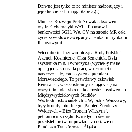
Dziwne jest tylko to ze minister nadzorujący i
jego ludzie to firmują. Słabe :(:(:(
Minister Rozwoju Piotr Nowak: absolwent
wydz. Cybernetyki WAT i finansów i
bankowości SGH. Wg. CV na stronie MR całe
życie zawodowe związany z bankami i rynkami
finansowymi.
Wiceminister Przewodnicząca Rady Polskiej
Agencji Kosmicznej Olga Semeniuk. Była
asystentka min. Dworczyka (wyciekły maile
opisujące jak dostała pracę w resorcie) i
narzeczona byłego asystenta premiera
Morawieckiego. To prawdziwy człowiek
Renesansu, wszechstronny i znający się na
wszystkim, nie tylko na kosmosie: absolwentka
Międzywydziałowych Studiów
Wschodniosłowiańskich UW, radna Warszawy,
były koordynator biegu „Pamięć Żołnierzy
Wyklętych – Bieg Tropem Wilczym”,
pełnomocnik rządu ds. małych i średnich
przedsiębiorstw, odpowiada za ustawę o
Funduszu Transformacji Śląska.