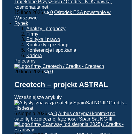
15 lipca 2026
0
Ośrodek ESA powstanie w
Warszawie
Rynek
Analizy i prognozy
Firmy
Polityka i prawo
Kontrakty i przetargi
Konferencje i spotkania
Kariera
Polecamy
20 lipca 2026
0
Creotech – projekt ASTRAL
Wcześniejsze artykuły
6 sierpnia 2026
0
Airbus otrzymał kontrakt na
satelitę bezpiecznej łączności SpainSat NG-III