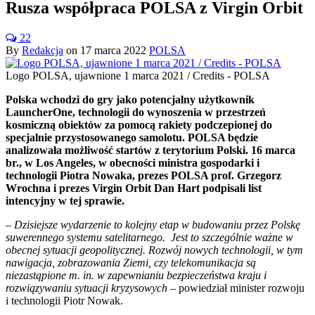
Rusza współpraca POLSA z Virgin Orbit
22
By
Redakcja
on
17 marca 2022
POLSA
Logo POLSA, ujawnione 1 marca 2021 / Credits - POLSA
Polska wchodzi do gry jako potencjalny użytkownik
LauncherOne, technologii do wynoszenia w przestrzeń
kosmiczną
obiektów za pomocą rakiety podczepionej do
specjalnie przystosowanego samolotu. POLSA będzie
analizowała możliwość startów z terytorium Polski. 16 marca
br., w Los Angeles, w obecności ministra gospodarki i
technologii Piotra Nowaka, prezes POLSA prof. Grzegorz
Wrochna i prezes Virgin Orbit Dan Hart podpisali list
intencyjny w tej sprawie.
– Dzisiejsze wydarzenie to kolejny etap w budowaniu przez Polskę
suwerennego systemu satelitarnego. Jest to szczególnie ważne w
obecnej sytuacji geopolitycznej. Rozwój nowych technologii, w tym
nawigacja, zobrazowania Ziemi, czy telekomunikacja są
niezastąpione m. in. w zapewnianiu bezpieczeństwa kraju i
rozwiązywaniu sytuacji kryzysowych
– powiedział minister rozwoju
i technologii Piotr Nowak.