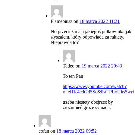
Flamebiusz
on
18 marca 2022 11:21
No przecież mają jakiegoś pułkownika jak
słyszałem, który odpowiada za rakiety.
Nieprawda to?
Tadeo
on
19 marca 2022 20:43
To ten Pan
https://www.youtube.com/watch?
v=eHK4cdGd5Sc&list=PLoUks5wr
trzeba niestety obejrzeć by
zrozumieć grozę sytuacji.
eofan
on
18 marca 2022 09:52