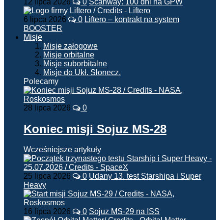
12 lipca 2026
0
Scanway: 100 dni na GPW
6 lipca 2026
0
Liftero – kontrakt na system
BOOSTER
Misje
Misje załogowe
Misje orbitalne
Misje suborbitalne
Misje do Ukł. Słonecz.
Polecamy
28 lipca 2026
0
Koniec misji Sojuz MS-28
Wcześniejsze artykuły
25 lipca 2026
0
Udany 13. test Starshipa i Super
Heavy
16 lipca 2026
0
Sojuz MS-29 na ISS