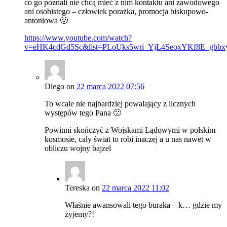
co go poznali nie chcą mieć z nim kontaktu ani zawodowego
ani osobistego – człowiek porażka, promocja biskupowo-
antoniowa 🙁
https://www.youtube.com/watch?
v=eHK4cdGd5Sc&list=PLoUks5wri_YjL4SeoxYKf8E_gbbx
Diego
on
22 marca 2022 07:56
To wcale nie najbardziej powalający z licznych
występów tego Pana 🙁
Powinni skończyć z Wojskami Lądowymi w polskim
kosmosie, cały świat to robi inaczej a u nas nawet w
obliczu wojny bajzel
Tereska
on
22 marca 2022 11:02
Właśnie awansowali tego buraka – k… gdzie my
żyjemy?!