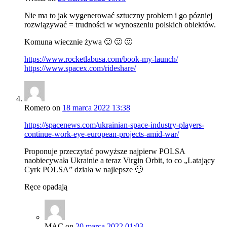
Nie ma to jak wygenerować sztuczny problem i go pózniej
rozwiązywać = trudności w wynoszeniu polskich obiektów.
Komuna wiecznie żywa 🙂 🙂 🙂
https://www.rocketlabusa.com/book-my-launch/
https://www.spacex.com/rideshare/
Romero
on
18 marca 2022 13:38
https://spacenews.com/ukrainian-space-industry-players-
continue-work-eye-european-projects-amid-war/
Proponuje przeczytać powyższe najpierw POLSA
naobiecywała Ukrainie a teraz Virgin Orbit, to co „Latający
Cyrk POLSA” działa w najlepsze 🙂
Ręce opadają
MAC
on
20 marca 2022 01:03