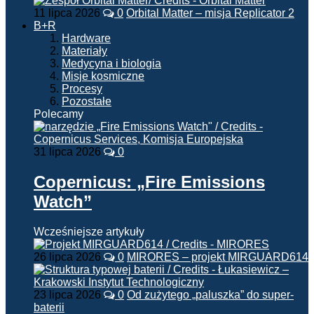
11 lipca 2026
0
Orbital Matter – misja Replicator 2
B+R
Hardware
Materiały
Medycyna i biologia
Misje kosmiczne
Procesy
Pozostałe
Polecamy
31 lipca 2026
0
Copernicus: „Fire Emissions
Watch”
Wcześniejsze artykuły
26 lipca 2026
0
MIRORES – projekt MIRGUARD614
23 lipca 2026
0
Od zużytego „paluszka” do super-
baterii