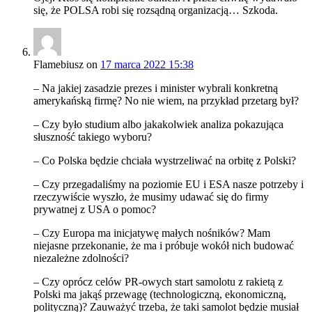
się, że POLSA robi się rozsądną organizacją… Szkoda.
Flamebiusz
on
17 marca 2022 15:38
– Na jakiej zasadzie prezes i minister wybrali konkretną
amerykańską firmę? No nie wiem, na przykład przetarg był?
– Czy było studium albo jakakolwiek analiza pokazująca
słuszność takiego wyboru?
– Co Polska będzie chciała wystrzeliwać na orbitę z Polski?
– Czy przegadaliśmy na poziomie EU i ESA nasze potrzeby i
rzeczywiście wyszło, że musimy udawać się do firmy
prywatnej z USA o pomoc?
– Czy Europa ma inicjatywę małych nośników? Mam
niejasne przekonanie, że ma i próbuje wokół nich budować
niezależne zdolności?
– Czy oprócz celów PR-owych start samolotu z rakietą z
Polski ma jakąś przewagę (technologiczną, ekonomiczną,
polityczną)? Zauważyć trzeba, że taki samolot będzie musiał