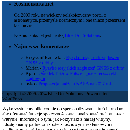
Kosmonauta.net
Od 2009 roku największy polskojęzyczny portal o
astronautyce, przemyśle kosmicznym i badaniach przestrzeni
kosmicznej.
Kosmonauta.net jest marką
Blue Dot Solutions
.
Najnowsze komentarze
Krzysztof Kanawka
-
Ryzyko rosyjskich zagłuszeń
GNSS z orbity
Marian
-
Ryzyko rosyjskich zagłuszeń GNSS z orbity
Kptn
-
Ośrodek ESA w Polsce – prace na szczeblu
rządowym
byko
-
Propozycja budżetu NASA na 2027 rok
Copyright © 2009-2024 Blue Dot Solutions. Powered by
WordPress.
Wykorzystujemy pliki cookie do spersonalizowania treści i reklam,
aby oferować funkcje społecznościowe i analizować ruch w naszej
witrynie. Informacje o tym, jak korzystasz z naszej witryny,
udostępniamy partnerom społecznościowym, reklamowym i
analitycznym. Jeśli nie zgadzasz się na używanie cookie, opuść