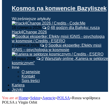
Kosmos na konwencie Bazyliszek
Wcześniejsze artykuły
16 czerwca 2026
0
48 godzin dla Bałtyku: rusza
Hack4Change 2026
2 czerwca 2026
0
Spotkaj ekspertkę: Efekty misji
IGNIS – psychologia w kosmosie
16 maja 2026
0
Warsztaty online „Kariera w sektorze
kosmicznym”
Inne
O serwisie
Kontakt
Spis treści
Kariera
Języki
You are at:
Home
»
Sektor
»
Agencje
»
POLSA
»
Rusza współpraca
POLSA z Virgin Orbit