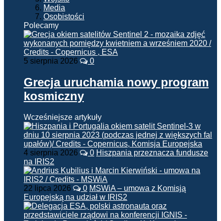
Media
Osobistości
Polecamy
5 sierpnia 2026
0
Grecja uruchamia nowy program
kosmiczny
Wcześniejsze artykuły
4 sierpnia 2026
0
Hiszpania przeznacza fundusze
na IRIS2
22 lipca 2026
0
MSWiA – umowa z Komisją
Europejską na udział w IRIS2