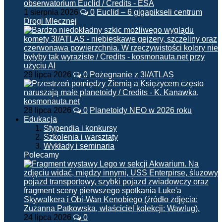
1 sierpnia 2026
0
Euclid – 6 gigapikseli centrum
Drogi Mlecznej
29 lipca 2026
0
Pożegnanie z 3I/ATLAS
28 lipca 2026
0
Planetoidy NEO w 2026 roku
Edukacja
Stypendia i konkursy
Szkolenia i warsztaty
Wykłady i seminaria
Polecamy
24 lipca 2026
0