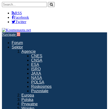
RSS
Facebook
Twitter
Navigate
Forum
Sektor
Agencje
CNES
CNSA
ESA
ISRO
JAXA
NASA
POLSA
Roskosmos
Pozostałe
Europa
Polska
Prywatne
Wojsko