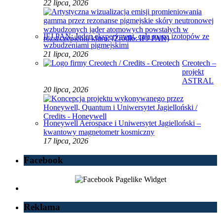
22 lipca, 2026
IFJ PAN: Jeden eksperyment, cała mapa izotopów ze
wzbudzeniami pigmejskimi
21 lipca, 2026
Creotech –
projekt
ASTRAL
20 lipca, 2026
Honeywell Aerospace i Uniwersytet Jagielloński –
kwantowy magnetometr kosmiczny
17 lipca, 2026
Facebook
Reklama