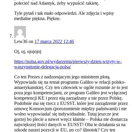
polecieć nad Atlantyk, żeby wypuścić rakietę.
Tyle pytań i tak mało odpowiedzi. Ale zdjęcia i wpisy
medialne piękna. Piękne.
Lew36
on
17 marca 2022 12:46
Oj, oj, ojojojoj
https://polsa.gov.pl/wydarzenia/pierwszy-dzien-wizyty-w-
waszyngtonie-delegacja-polsa/
Co ten Prezes z nadzorujacym jego ministrem plotą.
Wypowiada się na temat programu Galileo w relacji polsko-
amaerykanskiej. Czy ten człowiek w ogóle rozumie ze to jest
poza jego kompetencjami, ze program Galileo jest wyłącznej
kompetencji KE i przez nią zarządzany a nie przez Polskę.
Podobnie ma się rzecz z EUSST, które jest zarządzenie przez
umowę Konsorcjum (porozumienie między państwami) i nie
wolno wypowiadać się indywidualnie. Tutaj jeszcze jest
gorzej bo plecie a nawet wręcz kłamie – Polska nie dostarcza
największej ilości danych w EUSST! Oba te działania sa na
szkodę naszej pozycji w EU, po co? ślinotok? Czy ten