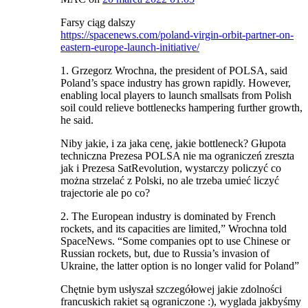
Farsy ciąg dalszy
https://spacenews.com/poland-virgin-orbit-partner-on-
eastern-europe-launch-initiative/
1. Grzegorz Wrochna, the president of POLSA, said
Poland’s space industry has grown rapidly. However,
enabling local players to launch smallsats from Polish
soil could relieve bottlenecks hampering further growth,
he said.
Niby jakie, i za jaka cenę, jakie bottleneck? Głupota
techniczna Prezesa POLSA nie ma ograniczeń zreszta
jak i Prezesa SatRevolution, wystarczy policzyć co
można strzelać z Polski, no ale trzeba umieć liczyć
trajectorie ale po co?
2. The European industry is dominated by French
rockets, and its capacities are limited,” Wrochna told
SpaceNews. “Some companies opt to use Chinese or
Russian rockets, but, due to Russia’s invasion of
Ukraine, the latter option is no longer valid for Poland”
Chętnie bym usłyszał szczegółowej jakie zdolności
francuskich rakiet są ograniczone :), wyglada jakbyśmy