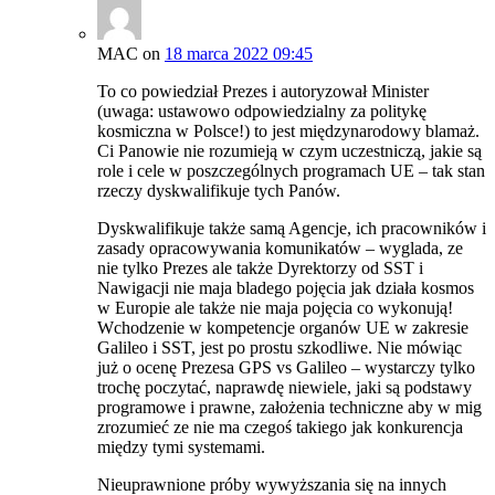
MAC
on
18 marca 2022 09:45
To co powiedział Prezes i autoryzował Minister
(uwaga: ustawowo odpowiedzialny za politykę
kosmiczna w Polsce!) to jest międzynarodowy blamaż.
Ci Panowie nie rozumieją w czym uczestniczą, jakie są
role i cele w poszczególnych programach UE – tak stan
rzeczy dyskwalifikuje tych Panów.
Dyskwalifikuje także samą Agencje, ich pracowników i
zasady opracowywania komunikatów – wyglada, ze
nie tylko Prezes ale także Dyrektorzy od SST i
Nawigacji nie maja bladego pojęcia jak działa kosmos
w Europie ale także nie maja pojęcia co wykonują!
Wchodzenie w kompetencje organów UE w zakresie
Galileo i SST, jest po prostu szkodliwe. Nie mówiąc
już o ocenę Prezesa GPS vs Galileo – wystarczy tylko
trochę poczytać, naprawdę niewiele, jaki są podstawy
programowe i prawne, założenia techniczne aby w mig
zrozumieć ze nie ma czegoś takiego jak konkurencja
między tymi systemami.
Nieuprawnione próby wywyższania się na innych