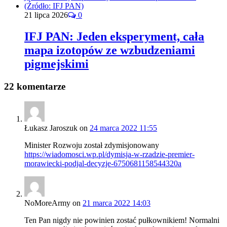
21 lipca 2026
0
IFJ PAN: Jeden eksperyment, cała
mapa izotopów ze wzbudzeniami
pigmejskimi
22 komentarze
Łukasz Jaroszuk
on
24 marca 2022 11:55
Minister Rozwoju został zdymisjonowany
https://wiadomosci.wp.pl/dymisja-w-rzadzie-premier-
morawiecki-podjal-decyzje-6750681158544320a
NoMoreArmy
on
21 marca 2022 14:03
Ten Pan nigdy nie powinien zostać pułkownikiem! Normalni