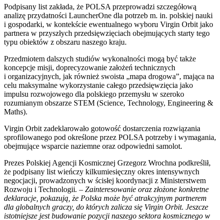
Podpisany list zakłada, że POLSA przeprowadzi szczegółową
analizę przydatności LauncherOne dla potrzeb m. in. polskiej nauki
i gospodarki, w kontekście ewentualnego wyboru Virgin Orbit jako
partnera w przyszłych przedsięwzięciach obejmujących starty tego
typu obiektów z obszaru naszego kraju.
Przedmiotem dalszych studiów wykonalności mogą być także
koncepcje misji, doprecyzowanie założeń technicznych
i organizacyjnych, jak również swoista „mapa drogowa”, mająca na
celu maksymalne wykorzystanie całego przedsięwzięcia jako
impulsu rozwojowego dla polskiego przemysłu w szeroko
rozumianym obszarze STEM (Science, Technology, Engineering &
Maths).
Virgin Orbit zadeklarowało gotowość dostarczenia rozwiązania
sprofilowanego pod określone przez POLSA potrzeby i wymagania,
obejmujące wsparcie naziemne oraz odpowiedni samolot.
Prezes Polskiej Agencji Kosmicznej Grzegorz Wrochna podkreślił,
że podpisany list wieńczy kilkumiesięczny okres intensywnych
negocjacji, prowadzonych w ścisłej koordynacji z Ministerstwem
Rozwoju i Technologii
. – Zainteresowanie oraz złożone konkretne
deklaracje, pokazują, że Polska może być atrakcyjnym partnerem
dla globalnych graczy, do których zalicza się Virgin Orbit. Jeszcze
istotniejsze jest budowanie pozycji naszego sektora kosmicznego w