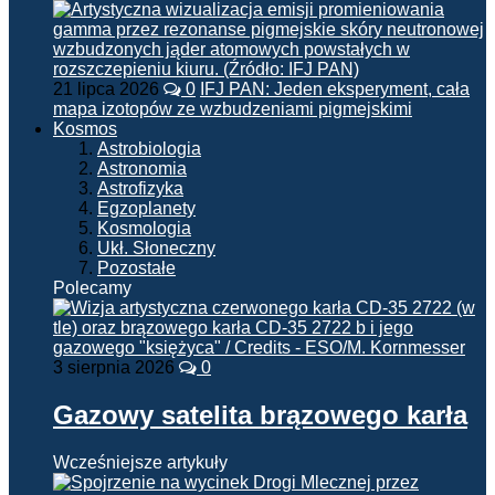
21 lipca 2026
0
IFJ PAN: Jeden eksperyment, cała
mapa izotopów ze wzbudzeniami pigmejskimi
Kosmos
Astrobiologia
Astronomia
Astrofizyka
Egzoplanety
Kosmologia
Ukł. Słoneczny
Pozostałe
Polecamy
3 sierpnia 2026
0
Gazowy satelita brązowego karła
Wcześniejsze artykuły