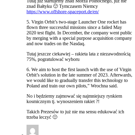
Tutaj już startujemy znad Morza Polnocnego, już nie
znad Bałtyku 🙂 Tymczasem Niemcy
https://www.offshore-spaceport.de/en/
5. Virgin Orbit’s two-stage Launcher One rocket has
flown three successful missions since a failed May
2020 test flight. In December, the company went public
by merging with a special purpose acquisition company
and now trades on the Nasdaq.
Tutaj jeszcze ciekawiej – rakieta lata z niezawodnością
75%, pogratulować wyboru
6. We aim to host the first launch with the use of Virgin
Orbit’s solution in the late summer of 2023. Afterwards,
we would like to gradually transfer this technology to
Poland and train our own pilots,” Wrochna said.
No i będziemy zajmować się najmniejszy rynkiem
kosmicznym tj. wynoszeniem rakiet ?!
Takich Prezesów to już nie ma sensu edukować ich
trzeba leczyć 🙂