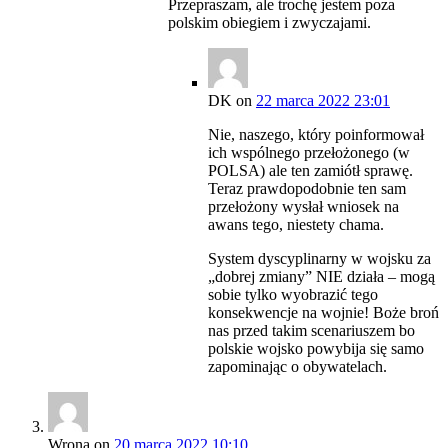
Przepraszam, ale trochę jestem poza
polskim obiegiem i zwyczajami.
DK
on
22 marca 2022 23:01
Nie, naszego, który poinformował
ich wspólnego przełożonego (w
POLSA) ale ten zamiótł sprawę.
Teraz prawdopodobnie ten sam
przełożony wysłał wniosek na
awans tego, niestety chama.
System dyscyplinarny w wojsku za
„dobrej zmiany” NIE działa – mogą
sobie tylko wyobrazić tego
konsekwencje na wojnie! Boże broń
nas przed takim scenariuszem bo
polskie wojsko powybija się samo
zapominając o obywatelach.
Wrona
on
20 marca 2022 10:10