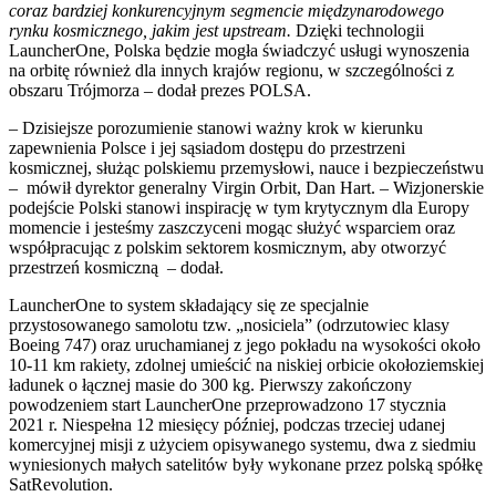
coraz bardziej konkurencyjnym segmencie międzynarodowego
rynku kosmicznego, jakim jest upstream.
Dzięki technologii
LauncherOne, Polska będzie mogła świadczyć usługi wynoszenia
na orbitę również dla innych krajów regionu, w szczególności z
obszaru Trójmorza – dodał prezes POLSA.
– Dzisiejsze porozumienie stanowi ważny krok w kierunku
zapewnienia Polsce i jej sąsiadom dostępu do przestrzeni
kosmicznej, służąc polskiemu przemysłowi, nauce i bezpieczeństwu
– mówił dyrektor generalny Virgin Orbit, Dan Hart. – Wizjonerskie
podejście Polski stanowi inspirację w tym krytycznym dla Europy
momencie i jesteśmy zaszczyceni mogąc służyć wsparciem oraz
współpracując z polskim sektorem kosmicznym, aby otworzyć
przestrzeń kosmiczną – dodał.
LauncherOne to system składający się ze specjalnie
przystosowanego samolotu tzw. „nosiciela” (odrzutowiec klasy
Boeing 747) oraz uruchamianej z jego pokładu na wysokości około
10-11 km rakiety, zdolnej umieścić na niskiej orbicie okołoziemskiej
ładunek o łącznej masie do 300 kg. Pierwszy zakończony
powodzeniem start LauncherOne przeprowadzono 17 stycznia
2021 r. Niespełna 12 miesięcy później, podczas trzeciej udanej
komercyjnej misji z użyciem opisywanego systemu, dwa z siedmiu
wyniesionych małych satelitów były wykonane przez polską spółkę
SatRevolution.