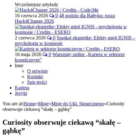
Wcześniejsze artykuły
16 czerwca 2026
0
48 godzin dla Bałtyku: rusza
Hack4Change 2026
2 czerwca 2026
0
Spotkaj ekspertkę: Efekty misji IGNIS –
psychologia w kosmosie
16 maja 2026
0
Warsztaty online „Kariera w sektorze
kosmicznym”
Inne
O serwisie
Kontakt
Spis treści
Kariera
Języki
You are at:
Home
»
Misje
»
Misje do Ukł. Słonecznego
»
Curiosity
obserwuje ciekawą “skałę – gąbkę”
Curiosity obserwuje ciekawą “skałę –
gąbkę”