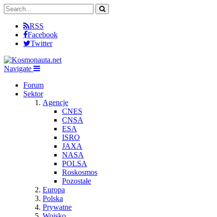
RSS
Facebook
Twitter
Navigate
Forum
Sektor
Agencje
CNES
CNSA
ESA
ISRO
JAXA
NASA
POLSA
Roskosmos
Pozostałe
Europa
Polska
Prywatne
Wojsko