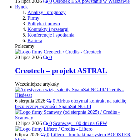
15 lipca 2026
0
Ośrodek ESA powstanie w Warszawie
Rynek
Analizy i prognozy
Firmy
Polityka i prawo
Kontrakty i przetargi
Konferencje i spotkania
Kariera
Polecamy
20 lipca 2026
0
Creotech – projekt ASTRAL
Wcześniejsze artykuły
6 sierpnia 2026
0
Airbus otrzymał kontrakt na satelitę
bezpiecznej łączności SpainSat NG-III
12 lipca 2026
0
Scanway: 100 dni na GPW
6 lipca 2026
0
Liftero – kontrakt na system BOOSTER