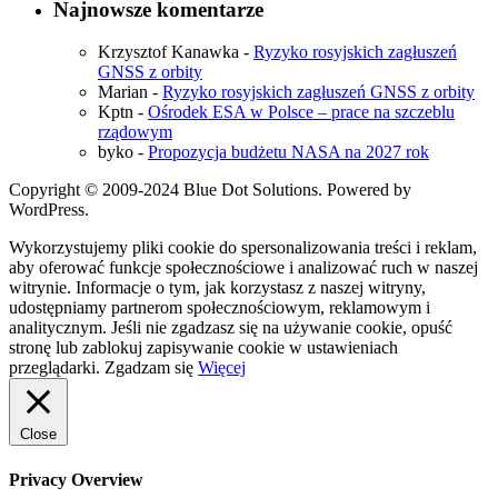
Najnowsze komentarze
Krzysztof Kanawka
-
Ryzyko rosyjskich zagłuszeń
GNSS z orbity
Marian
-
Ryzyko rosyjskich zagłuszeń GNSS z orbity
Kptn
-
Ośrodek ESA w Polsce – prace na szczeblu
rządowym
byko
-
Propozycja budżetu NASA na 2027 rok
Copyright © 2009-2024 Blue Dot Solutions. Powered by
WordPress.
Wykorzystujemy pliki cookie do spersonalizowania treści i reklam,
aby oferować funkcje społecznościowe i analizować ruch w naszej
witrynie. Informacje o tym, jak korzystasz z naszej witryny,
udostępniamy partnerom społecznościowym, reklamowym i
analitycznym. Jeśli nie zgadzasz się na używanie cookie, opuść
stronę lub zablokuj zapisywanie cookie w ustawieniach
przeglądarki.
Zgadzam się
Więcej
Close
Privacy Overview