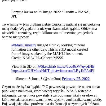
Pozycja łazika na 25 lutego 2022 / Credits – NASA,
JPL
To właśnie w tym płytkim żlebie Curiosity natknął się na ciekawą
małą skalę. Wygląda ona niczym skamieniała gąbka. Obiekt ma
niewielkie rozmiary, rzędu kilkunastu milimetrów, jest jednak
bardzo nietypowy.
@MarsCuriosity
imaged a funky looking mineral
formation the other day. This is a 3D model created
from 6 images taken by the MAHLI instrument.
Credit: NASA/JPL-Caltech/MSSS
View it in 3D on
@Sketchfab
https://t.co/9cW7qyoE4B
https://t.co/OHMtexHdJT
pic.twitter.com/LBg1hPA4Ei
— Simeon Schmauß (@stim3on)
February 25, 2022
Czym może być ta “gąbka”? Z pewnością powstanie na ten temat
publikacja naukowa, która więcej wyjaśni. NASA wstępnie
informuje, że jest twór powstały z zerodowanej skały osadowej,
która została scementowana przez wysoko zmineralizowaną wodę.
Pojawiają się także porównania do formacji nazywanych “różami