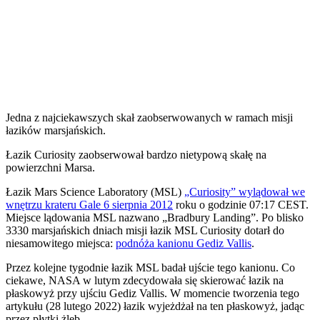
Jedna z najciekawszych skał zaobserwowanych w ramach misji
łazików marsjańskich.
Ł
azik Curiosity zaobserwował bardzo nietypową skałę na
powierzchni Marsa.
Łazik Mars Science Laboratory (MSL)
„Curiosity” wylądował we
wnętrzu krateru Gale 6 sierpnia 2012
roku o godzinie 07:17 CEST.
Miejsce lądowania MSL nazwano „Bradbury Landing”. Po blisko
3330 marsjańskich dniach misji łazik MSL Curiosity dotarł do
niesamowitego miejsca:
podnóża kanionu Gediz Vallis
.
Przez kolejne tygodnie łazik MSL badał ujście tego kanionu. Co
ciekawe, NASA w lutym zdecydowała się skierować łazik na
płaskowyż przy ujściu Gediz Vallis. W momencie tworzenia tego
artykułu (28 lutego 2022) łazik wyjeżdżał na ten płaskowyż, jadąc
przez płytki żleb.