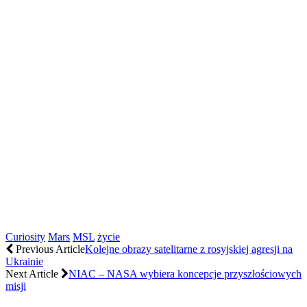
Curiosity
Mars
MSL
życie
Previous Article
Kolejne obrazy satelitarne z rosyjskiej agresji na
Ukrainie
Next Article
NIAC – NASA wybiera koncepcje przyszłościowych
misji