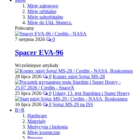
Misje
Misje załogowe
Misje orbitalne
Misje suborbitalne
Misje do Ukł. Słonecz.
Polecamy
7 sierpnia 2026
0
Spacer EVA-96
Wcześniejsze artykuły
28 lipca 2026
0
Koniec misji Sojuz MS-28
25 lipca 2026
0
Udany 13. test Starshipa i Super Heavy
16 lipca 2026
0
Sojuz MS-29 na ISS
B+R
Hardware
Materiały
Medycyna i biologia
Misje kosmiczne
Procesy