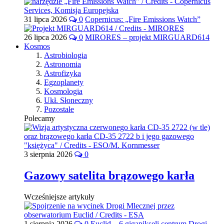
31 lipca 2026
0
Copernicus: „Fire Emissions Watch”
26 lipca 2026
0
MIRORES – projekt MIRGUARD614
Kosmos
Astrobiologia
Astronomia
Astrofizyka
Egzoplanety
Kosmologia
Ukł. Słoneczny
Pozostałe
Polecamy
3 sierpnia 2026
0
Gazowy satelita brązowego karła
Wcześniejsze artykuły
1 sierpnia 2026
0
Euclid – 6 gigapikseli centrum Drogi