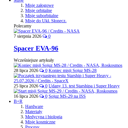
Misje
Misje załogowe
Misje orbitalne
Misje suborbitalne
Misje do Ukł. Słonecz.
Polecamy
7 sierpnia 2026
0
Spacer EVA-96
Wcześniejsze artykuły
28 lipca 2026
0
Koniec misji Sojuz MS-28
25 lipca 2026
0
Udany 13. test Starshipa i Super Heavy
16 lipca 2026
0
Sojuz MS-29 na ISS
B+R
Hardware
Materiały
Medycyna i biologia
Misje kosmiczne
Procesy