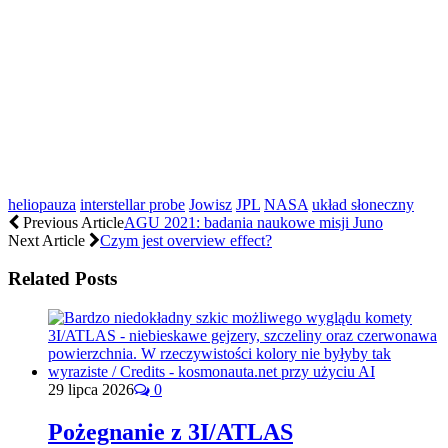
heliopauza
interstellar probe
Jowisz
JPL
NASA
układ słoneczny
Previous Article
AGU 2021: badania naukowe misji Juno
Next Article
Czym jest overview effect?
Related Posts
29 lipca 2026
0
Pożegnanie z 3I/ATLAS