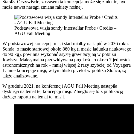
Star48. Oczywiście, z czasem ta koncepcja może się zmienić, być
może nawet nastąpi zmiana rakiety nośnej.
Podstawowa wizja sondy Interstellar Probe / Credits –
AGU Fall Meeting
W podstawowej koncepcji misji start miałby nastąpić w 2036 roku.
Sonda, o masie startowej około 860 kg (i masie ładunku naukowego
do 90 kg), powinna wykonać asystę grawitacyjną w pobliżu
Jowisza. Maksymalna przewidywana prędkość to około 7 jednostek
astronomicznych na rok – mniej więcej 2 razy szybciej od Voyagera
1. Inne koncepcje misji, w tym bliski przelot w pobliżu Słońca, są
także analizowane.
W grudniu 2021, na konferencji AGU Fall Meeting nastąpiła
dyskusja na temat tej koncepcji misji. Zbiegło się to z publikacją
dużego raportu na temat tej misji.