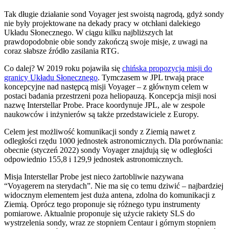
Tak długie działanie sond Voyager jest swoistą nagrodą, gdyż sondy
nie były projektowane na dekady pracy w otchłani dalekiego
Układu Słonecznego. W ciągu kilku najbliższych lat
prawdopodobnie obie sondy zakończą swoje misje, z uwagi na
coraz słabsze źródło zasilania RTG.
Co dalej? W 2019 roku pojawiła się
chińska propozycja misji do
granicy Układu Słonecznego
. Tymczasem w JPL trwają prace
koncepcyjne nad następcą misji Voyager – z głównym celem w
postaci badania przestrzeni poza heliopauzą. Koncepcja misji nosi
nazwę Interstellar Probe. Prace koordynuje JPL, ale w zespole
naukowców i inżynierów są także przedstawiciele z Europy.
Celem jest możliwość komunikacji sondy z Ziemią nawet z
odległości rzędu 1000 jednostek astronomicznych. Dla porównania:
obecnie (styczeń 2022) sondy Voyager znajdują się w odległości
odpowiednio 155,8 i 129,9 jednostek astronomicznych.
Misja Interstellar Probe jest nieco żartobliwie nazywana
“Voyagerem na sterydach”. Nie ma się co temu dziwić – najbardziej
widocznym elementem jest duża antena, zdolna do komunikacji z
Ziemią. Oprócz tego proponuje się różnego typu instrumenty
pomiarowe. Aktualnie proponuje się użycie rakiety SLS do
wystrzelenia sondy, wraz ze stopniem Centaur i górnym stopniem