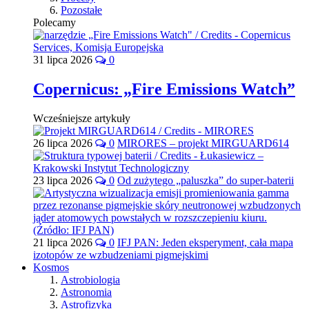
Pozostałe
Polecamy
31 lipca 2026
0
Copernicus: „Fire Emissions Watch”
Wcześniejsze artykuły
26 lipca 2026
0
MIRORES – projekt MIRGUARD614
23 lipca 2026
0
Od zużytego „paluszka” do super-baterii
21 lipca 2026
0
IFJ PAN: Jeden eksperyment, cała mapa
izotopów ze wzbudzeniami pigmejskimi
Kosmos
Astrobiologia
Astronomia
Astrofizyka