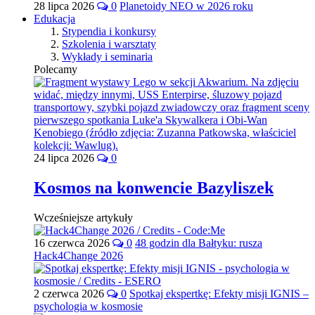
28 lipca 2026
0
Planetoidy NEO w 2026 roku
Edukacja
Stypendia i konkursy
Szkolenia i warsztaty
Wykłady i seminaria
Polecamy
24 lipca 2026
0
Kosmos na konwencie Bazyliszek
Wcześniejsze artykuły
16 czerwca 2026
0
48 godzin dla Bałtyku: rusza
Hack4Change 2026
2 czerwca 2026
0
Spotkaj ekspertkę: Efekty misji IGNIS –
psychologia w kosmosie