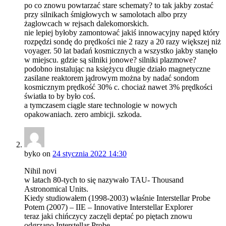
po co znowu powtarzać stare schematy? to tak jakby zostać
przy silnikach śmigłowych w samolotach albo przy
żaglowcach w rejsach dalekomorskich.
nie lepiej byłoby zamontować jakiś innowacyjny napęd który
rozpędzi sondę do prędkości nie 2 razy a 20 razy większej niż
voyager. 50 lat badań kosmicznych a wszystko jakby stanęło
w miejscu. gdzie są silniki jonowe? silniki plazmowe?
podobno instalując na księżycu długie działo magnetyczne
zasilane reaktorem jądrowym można by nadać sondom
kosmicznym prędkość 30% c. chociaż nawet 3% prędkości
światła to by było coś.
a tymczasem ciągle stare technologie w nowych
opakowaniach. zero ambicji. szkoda.
byko
on
24 stycznia 2022 14:30
Nihil novi
w latach 80-tych to się nazywało TAU- Thousand
Astronomical Units.
Kiedy studiowałem (1998-2003) właśnie Interstellar Probe
Potem (2007) – IIE – Innovative Interstellar Explorer
teraz jaki chińczycy zaczęli deptać po piętach znowu
odgrzano Interstellar Probe.