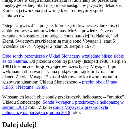
misją, która w ciągu kilkudziesięciu lat dotarłaby do przestrzeni
międzygwiezdnej. Start misji może nastąpić w przyszłej dekadzie.
Koncepcja tworzona jest w międzynarodowym zespole
naukowców.
“Sięgnąć gwiazd” – pojęcie, które często towarzyszy ludzkości i
ambitnym wyzwaniom wielu z nas. Można powiedzieć, że od
zarania ery kosmicznej to pojęcie coraz bardziej “oddala się” od
Ziemi. Świetnym przykładem są misje sond Voyager 1 (start 5
września 1977) i Voyager 2 (start 20 sierpnia 1977).
Obie sondy przemierzały Układ Słoneczny
względnie blisko siebie
aż do Saturna
. Od przelotu obok tej planety (listopad 1980 i sierpień
1981) kosmiczne drogi Voyagerów rozeszły się. Voyager 1, po
wykonaniu obserwacji Tytana podążył po trajektorii z dala od
planet. Z kolei Voyager 2 został skierowany ku dwóm ostatnim
gazowym gigantom Układu Słonecznego –
przelot obok Urana
(1986)
i
Neptuna (1989)
.
W ostatnich latach obie sondy przekroczyły heliopauzę – “granicę”
Układu Słonecznego.
Sonda Voyager 1 przekroczyła heliopauzę w
sierpniu 2012
roku. Z kolei
sonda Voyager 2 przekroczyła
heliopauzę na początku grudnia 2018
roku.
Dalej dalej!