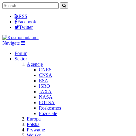
RSS
Facebook
Twitter
Navigate
Forum
Sektor
Agencje
CNES
CNSA
ESA
ISRO
JAXA
NASA
POLSA
Roskosmos
Pozostałe
Europa
Polska
Prywatne
Wojsko