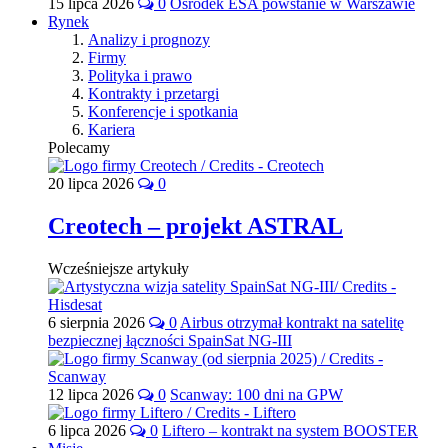
15 lipca 2026
0
Ośrodek ESA powstanie w Warszawie
Rynek
Analizy i prognozy
Firmy
Polityka i prawo
Kontrakty i przetargi
Konferencje i spotkania
Kariera
Polecamy
20 lipca 2026
0
Creotech – projekt ASTRAL
Wcześniejsze artykuły
6 sierpnia 2026
0
Airbus otrzymał kontrakt na satelitę
bezpiecznej łączności SpainSat NG-III
12 lipca 2026
0
Scanway: 100 dni na GPW
6 lipca 2026
0
Liftero – kontrakt na system BOOSTER