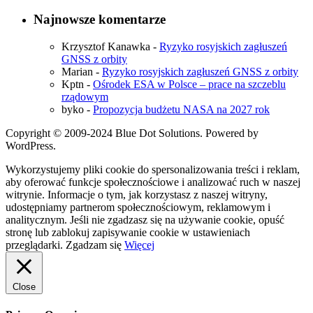
Najnowsze komentarze
Krzysztof Kanawka
-
Ryzyko rosyjskich zagłuszeń
GNSS z orbity
Marian
-
Ryzyko rosyjskich zagłuszeń GNSS z orbity
Kptn
-
Ośrodek ESA w Polsce – prace na szczeblu
rządowym
byko
-
Propozycja budżetu NASA na 2027 rok
Copyright © 2009-2024 Blue Dot Solutions. Powered by
WordPress.
Wykorzystujemy pliki cookie do spersonalizowania treści i reklam,
aby oferować funkcje społecznościowe i analizować ruch w naszej
witrynie. Informacje o tym, jak korzystasz z naszej witryny,
udostępniamy partnerom społecznościowym, reklamowym i
analitycznym. Jeśli nie zgadzasz się na używanie cookie, opuść
stronę lub zablokuj zapisywanie cookie w ustawieniach
przeglądarki.
Zgadzam się
Więcej
Close