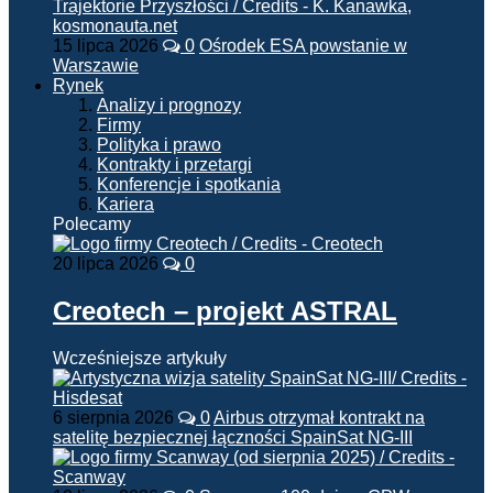
15 lipca 2026
0
Ośrodek ESA powstanie w
Warszawie
Rynek
Analizy i prognozy
Firmy
Polityka i prawo
Kontrakty i przetargi
Konferencje i spotkania
Kariera
Polecamy
20 lipca 2026
0
Creotech – projekt ASTRAL
Wcześniejsze artykuły
6 sierpnia 2026
0
Airbus otrzymał kontrakt na
satelitę bezpiecznej łączności SpainSat NG-III