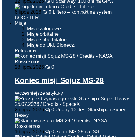
12 lipca 2026
0
Scanway: 100 dni na GPW
6 lipca 2026
0
Liftero – kontrakt na system
BOOSTER
Misje
Misje załogowe
Misje orbitalne
Misje suborbitalne
Misje do Ukł. Słonecz.
Polecamy
28 lipca 2026
0
Koniec misji Sojuz MS-28
Wcześniejsze artykuły
25 lipca 2026
0
Udany 13. test Starshipa i Super
Heavy
16 lipca 2026
0
Sojuz MS-29 na ISS