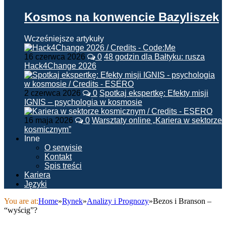
Kosmos na konwencie Bazyliszek
Wcześniejsze artykuły
16 czerwca 2026
0
48 godzin dla Bałtyku: rusza
Hack4Change 2026
2 czerwca 2026
0
Spotkaj ekspertkę: Efekty misji
IGNIS – psychologia w kosmosie
16 maja 2026
0
Warsztaty online „Kariera w sektorze
kosmicznym”
Inne
O serwisie
Kontakt
Spis treści
Kariera
Języki
You are at:
Home
»
Rynek
»
Analizy i Prognozy
»
Bezos i Branson –
“wyścig”?