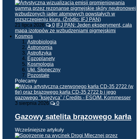
21 lipca 2026
0
IFJ PAN: Jeden eksperyment, cała
mapa izotopów ze wzbudzeniami pigmejskimi
Kosmos
Astrobiologia
Astronomia
Astrofizyka
Egzoplanety
Kosmologia
Ukł. Słoneczny
Pozostałe
Polecamy
3 sierpnia 2026
0
Gazowy satelita brązowego karła
Wcześniejsze artykuły