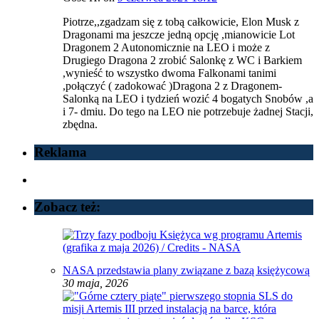
Piotrze,,zgadzam się z tobą całkowicie, Elon Musk z
Dragonami ma jeszcze jedną opcję ,mianowicie Lot
Dragonem 2 Autonomicznie na LEO i może z
Drugiego Dragona 2 zrobić Salonkę z WC i Barkiem
,wynieść to wszystko dwoma Falkonami tanimi
,połączyć ( zadokować )Dragona 2 z Dragonem-
Salonką na LEO i tydzień wozić 4 bogatych Snobów ,a
i 7- dmiu. Do tego na LEO nie potrzebuje żadnej Stacji,
zbędna.
Reklama
Zobacz też:
NASA przedstawia plany związane z bazą księżycową
30 maja, 2026