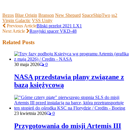
Bezos
Blue Origin
Branson
New Shepard
SpaceShipTwo
ss2
Virgin Galactic
VSS Unity
Previous Article
Bliski przelot 2021 LX1
Next Article
Rosyjski spacer VKD-48
Related Posts
30 maja 2026
0
NASA przedstawia plany związane z
bazą księżycową
23 kwietnia 2026
0
Przygotowania do misji Artemis III