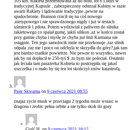
105 km. Rakieta przetestowana aż do bólu, lot 6 Ludzi w
tradycyjnej Kapsule , zabezpieczony odstrzał Kabiny w razie
awarii Rakiety i lądowanie tradycyjne ,pewne na
spadochronie. Branson rzucił się na coś nowego
,nietypowego i nie sprawdzonego nigdy i już w testach
uśmiercił 1 pilota. Potem wydziwiał z paliwem do silnika
rakietowego co spalał gumę, jakiś silikon ,aż w końcu został
przy gumie chyba i myślę że chyba już linii Karmana nie
osiągnie. Ten jego samolocik mnie nie przekonuje ,raz silnik
odpala ,raz nie i poco on odchyla te skrzydła do góry?,jak tam
jest bardzo rzadkie powietrze. Nie pewne to wszystko, nawet
jak by mi dopłacił te 250-tyś $ ,to bym nie poleciał. Ostatnio
jak leciała tam pasażerka Kobieta to postrzępiła się jakaś
uszczelka i o mało by się ten lot skończył znów katastrofą.
Piotr Skwarna
on
9 czerwca 2021 08:55
znajaz zycie musk w przeciagu 2 tygodni moze wsiasc w
dragona i zrobic pełna orbite a nie tylko skok do gory
Gość H.
on
9 czerwca 2021 18:12