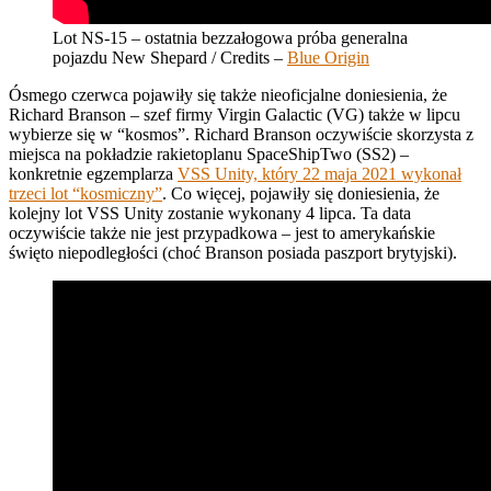
Lot NS-15 – ostatnia bezzałogowa próba generalna
pojazdu New Shepard / Credits –
Blue Origin
Ósmego czerwca pojawiły się także nieoficjalne doniesienia, że
Richard Branson – szef firmy Virgin Galactic (VG) także w lipcu
wybierze się w “kosmos”. Richard Branson oczywiście skorzysta z
miejsca na pokładzie rakietoplanu SpaceShipTwo (SS2) –
konkretnie egzemplarza
VSS Unity, który 22 maja 2021 wykonał
trzeci lot “kosmiczny”
. Co więcej, pojawiły się doniesienia, że
kolejny lot VSS Unity zostanie wykonany 4 lipca. Ta data
oczywiście także nie jest przypadkowa – jest to amerykańskie
święto niepodległości (choć Branson posiada paszport brytyjski).