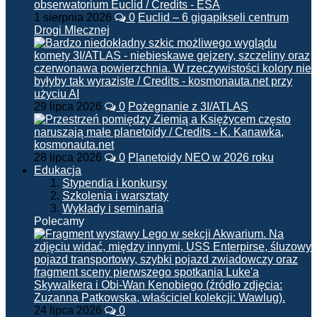
1 sierpnia 2026
0
Euclid – 6 gigapikseli centrum
Drogi Mlecznej
29 lipca 2026
0
Pożegnanie z 3I/ATLAS
28 lipca 2026
0
Planetoidy NEO w 2026 roku
Edukacja
Stypendia i konkursy
Szkolenia i warsztaty
Wykłady i seminaria
Polecamy
24 lipca 2026
0