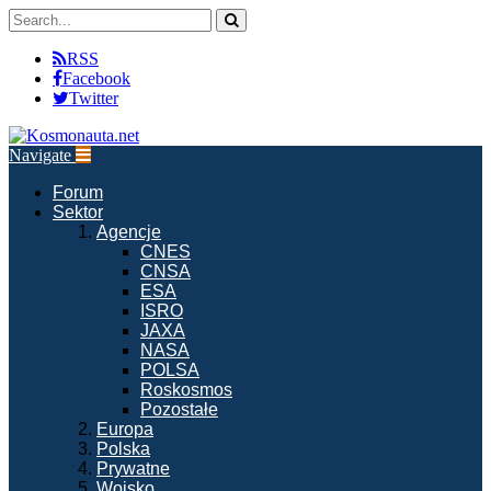
RSS
Facebook
Twitter
Navigate
Forum
Sektor
Agencje
CNES
CNSA
ESA
ISRO
JAXA
NASA
POLSA
Roskosmos
Pozostałe
Europa
Polska
Prywatne
Wojsko