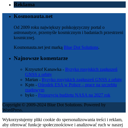
Reklama
Kosmonauta.net
Od 2009 roku największy polskojęzyczny portal o
astronautyce, przemyśle kosmicznym i badaniach przestrzeni
kosmicznej.
Kosmonauta.net jest marką
Blue Dot Solutions
.
Najnowsze komentarze
Krzysztof Kanawka
-
Ryzyko rosyjskich zagłuszeń
GNSS z orbity
Marian
-
Ryzyko rosyjskich zagłuszeń GNSS z orbity
Kptn
-
Ośrodek ESA w Polsce – prace na szczeblu
rządowym
byko
-
Propozycja budżetu NASA na 2027 rok
Copyright © 2009-2024 Blue Dot Solutions. Powered by
WordPress.
Wykorzystujemy pliki cookie do spersonalizowania treści i reklam,
aby oferować funkcje społecznościowe i analizować ruch w naszej