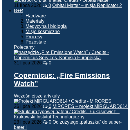
11 lipca 2026
0
Orbital Matter – misja Replicator 2
B+R
Hardware
Materiały
Medycyna i biologia
Misje kosmiczne
Procesy
Pozostałe
Polecamy
31 lipca 2026
0
Copernicus: „Fire Emissions
Watch”
Wcześniejsze artykuły
26 lipca 2026
0
MIRORES – projekt MIRGUARD614
23 lipca 2026
0
Od zużytego „paluszka” do super-
baterii