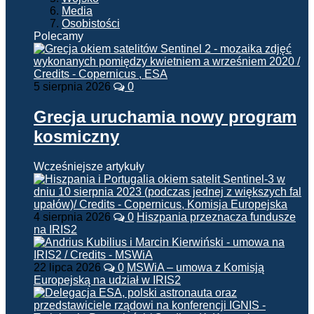
Media
Osobistości
Polecamy
5 sierpnia 2026
0
Grecja uruchamia nowy program
kosmiczny
Wcześniejsze artykuły
4 sierpnia 2026
0
Hiszpania przeznacza fundusze
na IRIS2
22 lipca 2026
0
MSWiA – umowa z Komisją
Europejską na udział w IRIS2