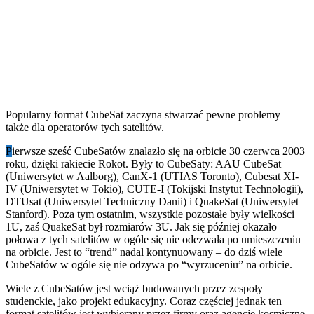
Popularny format CubeSat zaczyna stwarzać pewne problemy –
także dla operatorów tych satelitów.
P
ierwsze sześć CubeSatów znalazło się na orbicie 30 czerwca 2003
roku, dzięki rakiecie Rokot. Były to CubeSaty: AAU CubeSat
(Uniwersytet w Aalborg), CanX-1 (UTIAS Toronto), Cubesat XI-
IV (Uniwersytet w Tokio), CUTE-I (Tokijski Instytut Technologii),
DTUsat (Uniwersytet Techniczny Danii) i QuakeSat (Uniwersytet
Stanford). Poza tym ostatnim, wszystkie pozostałe były wielkości
1U, zaś QuakeSat był rozmiarów 3U. Jak się później okazało –
połowa z tych satelitów w ogóle się nie odezwała po umieszczeniu
na orbicie. Jest to “trend” nadal kontynuowany – do dziś wiele
CubeSatów w ogóle się nie odzywa po “wyrzuceniu” na orbicie.
Wiele z CubeSatów jest wciąż budowanych przez zespoły
studenckie, jako projekt edukacyjny. Coraz częściej jednak ten
format satelitów jest wybierany przez firmy oraz agencje kosmiczne.