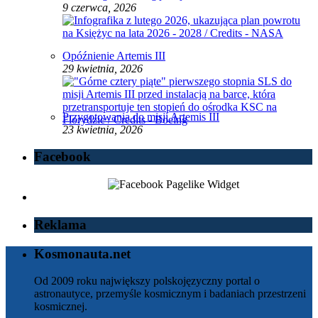
9 czerwca, 2026
Opóźnienie Artemis III
29 kwietnia, 2026
Przygotowania do misji Artemis III
23 kwietnia, 2026
Facebook
Reklama
Kosmonauta.net
Od 2009 roku największy polskojęzyczny portal o
astronautyce, przemyśle kosmicznym i badaniach przestrzeni
kosmicznej.