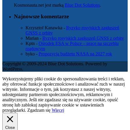
Kosmonauta.net jest marką
Blue Dot Solutions
.
Najnowsze komentarze
Krzysztof Kanawka
-
Ryzyko rosyjskich zagłuszeń
GNSS z orbity
Marian
-
Ryzyko rosyjskich zagłuszeń GNSS z orbity
Kptn
-
Ośrodek ESA w Polsce – prace na szczeblu
rządowym
byko
-
Propozycja budżetu NASA na 2027 rok
Copyright © 2009-2024 Blue Dot Solutions. Powered by
WordPress.
Wykorzystujemy pliki cookie do spersonalizowania treści i reklam,
aby oferować funkcje społecznościowe i analizować ruch w naszej
witrynie. Informacje o tym, jak korzystasz z naszej witryny,
udostępniamy partnerom społecznościowym, reklamowym i
analitycznym. Jeśli nie zgadzasz się na używanie cookie, opuść
stronę lub zablokuj zapisywanie cookie w ustawieniach
przeglądarki.
Zgadzam się
Więcej
Close