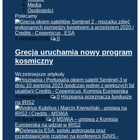
Media
Osobistości
Polecamy
5 sierpnia 2026
0
Grecja uruchamia nowy program
kosmiczny
Wcześniejsze artykuły
4 sierpnia 2026
0
Hiszpania przeznacza fundusze
na IRIS2
22 lipca 2026
0
MSWiA – umowa z Komisją
Europejską na udział w IRIS2