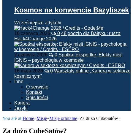
Kosmos na konwencie Bazyliszek
Wcześniejsze artykuły
16 czerwca 2026
0
48 godzin dla Bałtyku: rusza
Hack4Change 2026
2 czerwca 2026
0
Spotkaj ekspertkę: Efekty misji
IGNIS – psychologia w kosmosie
16 maja 2026
0
Warsztaty online „Kariera w sektorze
kosmicznym”
Inne
O serwisie
Kontakt
Spis treści
Kariera
Języki
You are at:
Home
»
Misje
»
Misje orbitalne
»
Za dużo CubeSatów?
Za dużo CubeSatów?