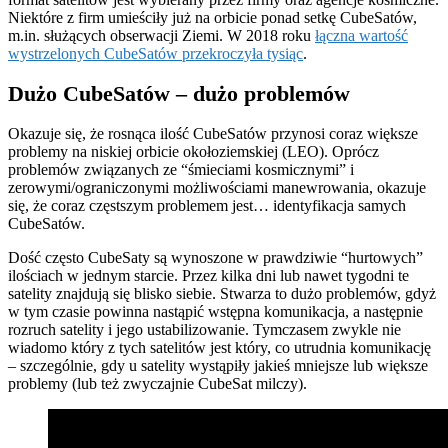
Niektóre z firm umieściły już na orbicie ponad setkę CubeSatów,
m.in. służących obserwacji Ziemi. W 2018 roku
łączna wartość
wystrzelonych CubeSatów przekroczyła tysiąc
.
Dużo CubeSatów – dużo problemów
Okazuje się, że rosnąca ilość CubeSatów przynosi coraz większe
problemy na niskiej orbicie okołoziemskiej (LEO). Oprócz
problemów związanych ze “śmieciami kosmicznymi” i
zerowymi/ograniczonymi możliwościami manewrowania, okazuje
się, że coraz częstszym problemem jest… identyfikacja samych
CubeSatów.
Dość często CubeSaty są wynoszone w prawdziwie “hurtowych”
ilościach w jednym starcie. Przez kilka dni lub nawet tygodni te
satelity znajdują się blisko siebie. Stwarza to dużo problemów, gdyż
w tym czasie powinna nastąpić wstępna komunikacja, a następnie
rozruch satelity i jego ustabilizowanie. Tymczasem zwykle nie
wiadomo który z tych satelitów jest który, co utrudnia komunikację
– szczególnie, gdy u satelity wystąpiły jakieś mniejsze lub większe
problemy (lub też zwyczajnie CubeSat milczy).