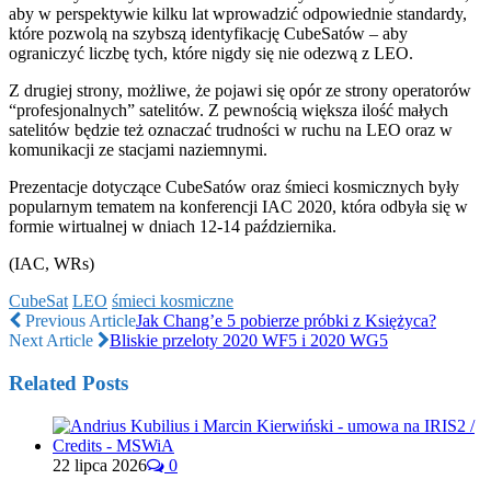
aby w perspektywie kilku lat wprowadzić odpowiednie standardy,
które pozwolą na szybszą identyfikację CubeSatów – aby
ograniczyć liczbę tych, które nigdy się nie odezwą z LEO.
Z drugiej strony, możliwe, że pojawi się opór ze strony operatorów
“profesjonalnych” satelitów. Z pewnością większa ilość małych
satelitów będzie też oznaczać trudności w ruchu na LEO oraz w
komunikacji ze stacjami naziemnymi.
Prezentacje dotyczące CubeSatów oraz śmieci kosmicznych były
popularnym tematem na konferencji IAC 2020, która odbyła się w
formie wirtualnej w dniach 12-14 października.
(IAC, WRs)
CubeSat
LEO
śmieci kosmiczne
Previous Article
Jak Chang’e 5 pobierze próbki z Księżyca?
Next Article
Bliskie przeloty 2020 WF5 i 2020 WG5
Related Posts
22 lipca 2026
0