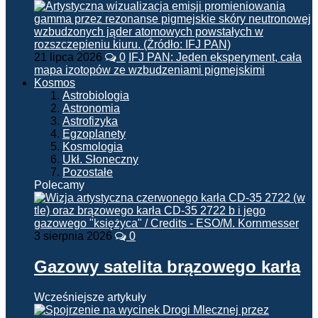
21 lipca 2026
0
IFJ PAN: Jeden eksperyment, cała
mapa izotopów ze wzbudzeniami pigmejskimi
Kosmos
Astrobiologia
Astronomia
Astrofizyka
Egzoplanety
Kosmologia
Ukł. Słoneczny
Pozostałe
Polecamy
3 sierpnia 2026
0
Gazowy satelita brązowego karła
Wcześniejsze artykuły