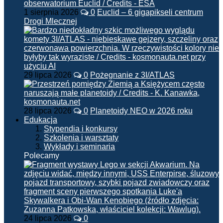
1 sierpnia 2026
0
Euclid – 6 gigapikseli centrum
Drogi Mlecznej
29 lipca 2026
0
Pożegnanie z 3I/ATLAS
28 lipca 2026
0
Planetoidy NEO w 2026 roku
Edukacja
Stypendia i konkursy
Szkolenia i warsztaty
Wykłady i seminaria
Polecamy
24 lipca 2026
0