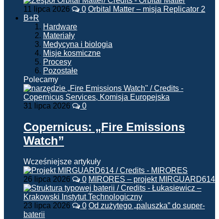
11 lipca 2026
0
Orbital Matter – misja Replicator 2
B+R
Hardware
Materiały
Medycyna i biologia
Misje kosmiczne
Procesy
Pozostałe
Polecamy
31 lipca 2026
0
Copernicus: „Fire Emissions
Watch”
Wcześniejsze artykuły
26 lipca 2026
0
MIRORES – projekt MIRGUARD614
23 lipca 2026
0
Od zużytego „paluszka” do super-
baterii