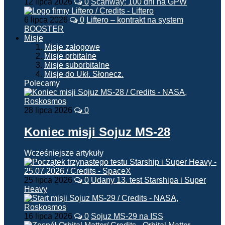
12 lipca 2026
0
Scanway: 100 dni na GPW
6 lipca 2026
0
Liftero – kontrakt na system
BOOSTER
Misje
Misje załogowe
Misje orbitalne
Misje suborbitalne
Misje do Ukł. Słonecz.
Polecamy
28 lipca 2026
0
Koniec misji Sojuz MS-28
Wcześniejsze artykuły
25 lipca 2026
0
Udany 13. test Starshipa i Super
Heavy
16 lipca 2026
0
Sojuz MS-29 na ISS