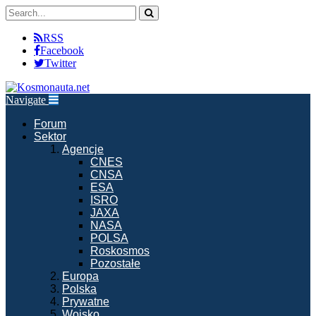
RSS
Facebook
Twitter
Navigate
Forum
Sektor
Agencje
CNES
CNSA
ESA
ISRO
JAXA
NASA
POLSA
Roskosmos
Pozostałe
Europa
Polska
Prywatne
Wojsko