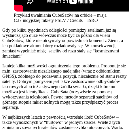
Przykład uwalniania CubeSatów na orbicie – misja
C37 indyjskiej rakiety PSLV / Credits – ISRO
Gdy po kilku tygodniach odległości pomiędzy satelitami już są
wystarczająco duże wówczas może być za późno dla wielu
CubeSatów, które nie otrzymały odpowiednich komend z Ziemi, a
ich pokładowe akumulatory rozładowały się. W konsekwencji,
zamiast wypełniać misję, satelity od razu stały się “kosmicznymi
śmieciami”.
Istnieje kilka możliwości ograniczenia tego problemu. Proponuje się
m.in. zastosowanie niezależnego nadajnika (wraz z odbiornikiem
GNSS), zdolnego do podawania pozycji, niezależnie od stanu reszty
satelity. Dobrym pomysłem jest także zastosowanie odbłyśników
laserowych albo też aktywnego źródła światła, dzięki któremu
możliwa jest identyfikacja CubeSata (oczywiście za pomocą
wykorzystania teleskopu). Pewne metody separacji satelitów od
górnego stopnia rakiet nośnych mogą także przyśpieszyć proces
separacji.
W najbliższych latach z pewnością wzrośnie ilość CubeSatów –
także wynoszonych w “hurtowo” w jednym starcie. Wiele z tych
zminiaturyzowanych satelitów zostanie szybko utraconych. Warto,