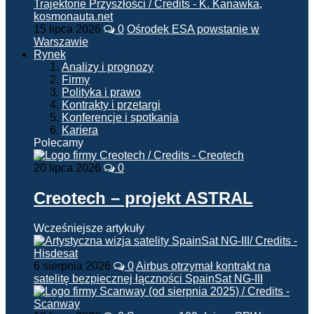
15 lipca 2026
0
Ośrodek ESA powstanie w
Warszawie
Rynek
Analizy i prognozy
Firmy
Polityka i prawo
Kontrakty i przetargi
Konferencje i spotkania
Kariera
Polecamy
20 lipca 2026
0
Creotech – projekt ASTRAL
Wcześniejsze artykuły
6 sierpnia 2026
0
Airbus otrzymał kontrakt na
satelitę bezpiecznej łączności SpainSat NG-III