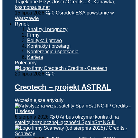
15 lipca 2026
0
Ośrodek ESA powstanie w
Warszawie
Rynek
Analizy i prognozy
Firmy
Polityka i prawo
Kontrakty i przetargi
Konferencje i spotkania
Kariera
Polecamy
20 lipca 2026
0
Creotech – projekt ASTRAL
Wcześniejsze artykuły
6 sierpnia 2026
0
Airbus otrzymał kontrakt na
satelitę bezpiecznej łączności SpainSat NG-III