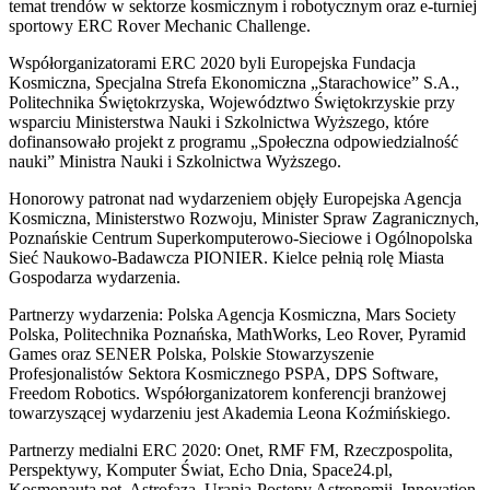
temat trendów w sektorze kosmicznym i robotycznym oraz e-turniej
sportowy ERC Rover Mechanic Challenge.
Współorganizatorami ERC 2020 byli Europejska Fundacja
Kosmiczna, Specjalna Strefa Ekonomiczna „Starachowice” S.A.,
Politechnika Świętokrzyska, Województwo Świętokrzyskie przy
wsparciu Ministerstwa Nauki i Szkolnictwa Wyższego, które
dofinansowało projekt z programu „Społeczna odpowiedzialność
nauki” Ministra Nauki i Szkolnictwa Wyższego.
Honorowy patronat nad wydarzeniem objęły Europejska Agencja
Kosmiczna, Ministerstwo Rozwoju, Minister Spraw Zagranicznych,
Poznańskie Centrum Superkomputerowo-Sieciowe i Ogólnopolska
Sieć Naukowo-Badawcza PIONIER. Kielce pełnią rolę Miasta
Gospodarza wydarzenia.
Partnerzy wydarzenia: Polska Agencja Kosmiczna, Mars Society
Polska, Politechnika Poznańska, MathWorks, Leo Rover, Pyramid
Games oraz SENER Polska, Polskie Stowarzyszenie
Profesjonalistów Sektora Kosmicznego PSPA, DPS Software,
Freedom Robotics. Współorganizatorem konferencji branżowej
towarzyszącej wydarzeniu jest Akademia Leona Koźmińskiego.
Partnerzy medialni ERC 2020: Onet, RMF FM, Rzeczpospolita,
Perspektywy, Komputer Świat, Echo Dnia, Space24.pl,
Kosmonauta.net, Astrofaza, Urania-Postępy Astronomii, Innovation