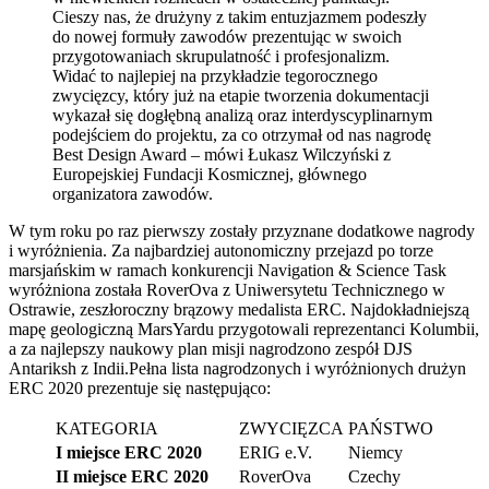
Cieszy nas, że drużyny z takim entuzjazmem podeszły
do nowej formuły zawodów prezentując w swoich
przygotowaniach skrupulatność i profesjonalizm.
Widać to najlepiej na przykładzie tegorocznego
zwycięzcy, który już na etapie tworzenia dokumentacji
wykazał się dogłębną analizą oraz interdyscyplinarnym
podejściem do projektu, za co otrzymał od nas nagrodę
Best Design Award – mówi Łukasz Wilczyński z
Europejskiej Fundacji Kosmicznej, głównego
organizatora zawodów.
W tym roku po raz pierwszy zostały przyznane dodatkowe nagrody
i wyróżnienia. Za najbardziej autonomiczny przejazd po torze
marsjańskim w ramach konkurencji Navigation & Science Task
wyróżniona została RoverOva z Uniwersytetu Technicznego w
Ostrawie, zeszłoroczny brązowy medalista ERC. Najdokładniejszą
mapę geologiczną MarsYardu przygotowali reprezentanci Kolumbii,
a za najlepszy naukowy plan misji nagrodzono zespół DJS
Antariksh z Indii.Pełna lista nagrodzonych i wyróżnionych drużyn
ERC 2020 prezentuje się następująco:
KATEGORIA
ZWYCIĘZCA
PAŃSTWO
I miejsce ERC 2020
ERIG e.V.
Niemcy
II miejsce ERC 2020
RoverOva
Czechy