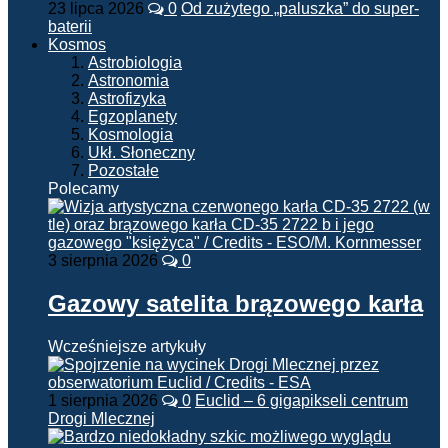
23 lipca 2026
0
Od zużytego „paluszka” do super-
baterii
Kosmos
Astrobiologia
Astronomia
Astrofizyka
Egzoplanety
Kosmologia
Ukł. Słoneczny
Pozostałe
Polecamy
3 sierpnia 2026
0
Gazowy satelita brązowego karła
Wcześniejsze artykuły
1 sierpnia 2026
0
Euclid – 6 gigapikseli centrum
Drogi Mlecznej