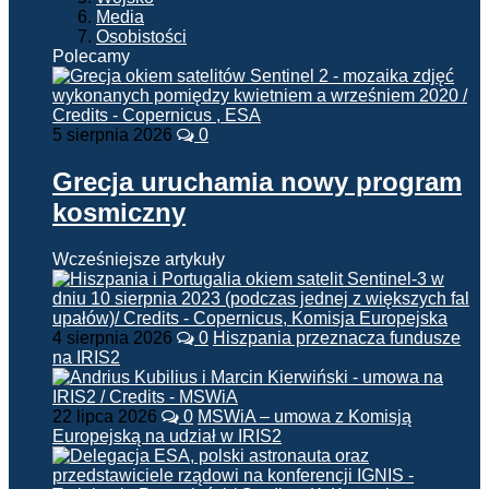
Media
Osobistości
Polecamy
5 sierpnia 2026
0
Grecja uruchamia nowy program
kosmiczny
Wcześniejsze artykuły
4 sierpnia 2026
0
Hiszpania przeznacza fundusze
na IRIS2
22 lipca 2026
0
MSWiA – umowa z Komisją
Europejską na udział w IRIS2