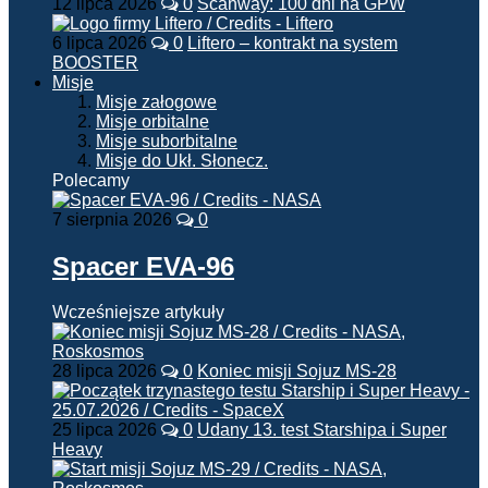
12 lipca 2026
0
Scanway: 100 dni na GPW
6 lipca 2026
0
Liftero – kontrakt na system
BOOSTER
Misje
Misje załogowe
Misje orbitalne
Misje suborbitalne
Misje do Ukł. Słonecz.
Polecamy
7 sierpnia 2026
0
Spacer EVA-96
Wcześniejsze artykuły
28 lipca 2026
0
Koniec misji Sojuz MS-28
25 lipca 2026
0
Udany 13. test Starshipa i Super
Heavy