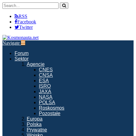
RSS
Facebook
Twitter
Navigate
Forum
Sektor
Agencje
CNES
CNSA
ESA
ISRO
JAXA
NASA
POLSA
Roskosmos
Pozostałe
Europa
Polska
Prywatne
Wojsko