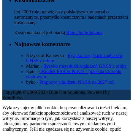
Kosmonauta.net
Od 2009 roku największy polskojęzyczny portal o
astronautyce, przemyśle kosmicznym i badaniach przestrzeni
kosmicznej.
Kosmonauta.net jest marką
Blue Dot Solutions
.
Najnowsze komentarze
Krzysztof Kanawka
-
Ryzyko rosyjskich zagłuszeń
GNSS z orbity
Marian
-
Ryzyko rosyjskich zagłuszeń GNSS z orbity
Kptn
-
Ośrodek ESA w Polsce – prace na szczeblu
rządowym
byko
-
Propozycja budżetu NASA na 2027 rok
Copyright © 2009-2024 Blue Dot Solutions. Powered by
WordPress.
Wykorzystujemy pliki cookie do spersonalizowania treści i reklam,
aby oferować funkcje społecznościowe i analizować ruch w naszej
witrynie. Informacje o tym, jak korzystasz z naszej witryny,
udostępniamy partnerom społecznościowym, reklamowym i
analitycznym. Jeśli nie zgadzasz się na używanie cookie, opuść