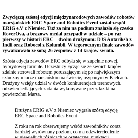
Zwycięzcą szóstej edycji międzynarodowych zawodów robotów
marsjańskich ERC Space and Robotics Event został zespół
ERIG e.V z Niemiec. Tuż za nim na podium znalazła się czeska
RoverOva, a brązowy medal przypadł w udziale – po raz
pierwszy w historii ERC – dwóm drużynom: DJS Antariksh z
Indii oraz Robocol z Kolumbii. W tegorocznym finale zawodów
rywalizowało ze sobą 26 zespołów z 14 krajów świata.
Szósta edycja zawodów ERC odbyła się w zupełnie nowej,
hybrydowej formule. Uczestnicy łącząc się ze swoich krajów
zdalnie sterowali robotem poruszającym się po największym
sztucznym torze marsjańskim na świecie, usypanym w Kielcach.
Drużyny wzięły udział w dwóch konkurencjach terenowych,
odzwierciedlających zadania wykonywane przez łaziki na
powierzchni Marsa.
Drużyna ERIG e.V z Niemiec wygrała szóstą edycję
ERC Space and Robotics Event
Z roku na rok obserwujemy wśród zawodników coraz
bardziej wyrównany poziom, co ma odzwierciedlenie
w niewielkich różnicach w ostatecznej punktacji.