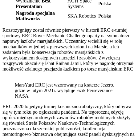
Wyróżnienie
Best
AGH Space
Polska
Presentation
Systems
Nagroda specjalna
SKA Robotics
Polska
Mathworks
Rozstrzygnięty został również pierwszy w historii ERC e-turniej
sportowy ERC Rover Mechanic Challenge oparty na symulatorze
naprawy łazików marsjańskich. Uczestnicy wcielili się w rolę
mechaników w jednej z pierwszych kolonii na Marsie, a ich
zadaniem była konserwacja robotów marsjańskich z
wykorzystaniem dostępnych narzędzi i zasobów. Zwycięzcą
rozgrywek okazał się Ishat Raihan Jamil, który w nagrodę otrzymał
możliwość zdalnego przejazdu łazikiem po torze marsjańskim ERC.
MarsYard ERC jest wzorowany na kraterze Jezero,
gdzie w lutym 2021r. wyląduje łazik Perseverance
NASA
ERC 2020 to jedyny turniej kosmiczno-robotyczny, który odbywa
się w tym roku po ogłoszeniu pandemii. Na tegoroczną edycję
oprócz międzynarodowych zawodów robotów mobilnych złożyły
się również Strefa Pokazów Naukowo-Technologicznych
przeznaczona dla szerokiej publiczności, konferencja
mentoringowo-biznesowa obejmująca sześć paneli dyskusyjnych na