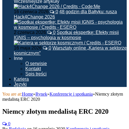
Wcześniejsze artykuły
16 czerwca 2026
0
48 godzin dla Bałtyku: rusza
Hack4Change 2026
2 czerwca 2026
0
Spotkaj ekspertkę: Efekty misji
IGNIS – psychologia w kosmosie
16 maja 2026
0
Warsztaty online „Kariera w sektorze
kosmicznym”
Inne
O serwisie
Kontakt
Spis treści
Kariera
Języki
You are at:
Home
»
Rynek
»
Konferencje i spotkania
»
Niemcy złotym
medalistą ERC 2020
Niemcy złotym medalistą ERC 2020
0
By
Redakcja
on
16 września 2020
Konferencje i spotkania