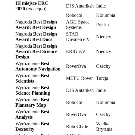
III miejsce ERC
DJS Antariksh
Indie
2020
(ex aequo)
Robocol
Kolumbia
Nagroda
Best Design
AGH Space
Polska
Award: Best Design
Systems
Nagroda
Best Design
STAR
Niemcy
Award: Best Docs
Dresden e.V
Nagroda
Best Design
Award: Best Science
ERIG e.V
Niemcy
Design
Wyróżnienie
Best
RoverOva
Czechy
Autonomy Navigation
Wyróżnienie
Best
METU Rover
Turcja
Scientists
Wyróżnienie
Best
DJS Antariksh
Indie
Science Planning
Wyróżnienie
Best
Robocol
Kolumbia
Planetary Map
Wyróżnienie
Best
RoverOva
Czechy
Analysis
Wyróżnienie
Best
Wielka
RoboClyde
Dexterity
Brytania