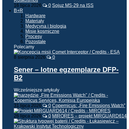
16 lipca 2026
0
Sojuz MS-29 na ISS
B+R
Hardware
Materiały
Medycyna i biologia
Misje kosmiczne
Procesy
Pozostałe
Polecamy
8 sierpnia 2026
0
Sener – lotne egzemplarze DFP-
B2
Wcześniejsze artykuły
31 lipca 2026
0
Copernicus: „Fire Emissions Watch”
26 lipca 2026
0
MIRORES – projekt MIRGUARD614