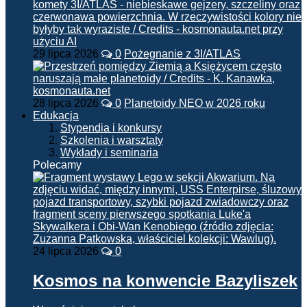
29 lipca 2026
0
Pożegnanie z 3I/ATLAS
28 lipca 2026
0
Planetoidy NEO w 2026 roku
Edukacja
Stypendia i konkursy
Szkolenia i warsztaty
Wykłady i seminaria
Polecamy
24 lipca 2026
0
Kosmos na konwencie Bazyliszek