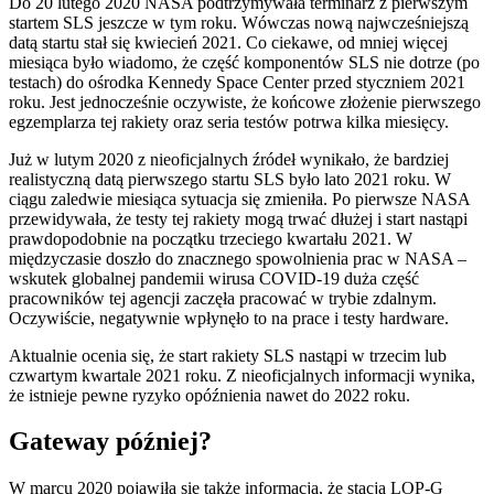
Do 20 lutego 2020 NASA podtrzymywała terminarz z pierwszym
startem SLS jeszcze w tym roku. Wówczas nową najwcześniejszą
datą startu stał się kwiecień 2021. Co ciekawe, od mniej więcej
miesiąca było wiadomo, że część komponentów SLS nie dotrze (po
testach) do ośrodka Kennedy Space Center przed styczniem 2021
roku. Jest jednocześnie oczywiste, że końcowe złożenie pierwszego
egzemplarza tej rakiety oraz seria testów potrwa kilka miesięcy.
Już w lutym 2020 z nieoficjalnych źródeł wynikało, że bardziej
realistyczną datą pierwszego startu SLS było lato 2021 roku. W
ciągu zaledwie miesiąca sytuacja się zmieniła. Po pierwsze NASA
przewidywała, że testy tej rakiety mogą trwać dłużej i start nastąpi
prawdopodobnie na początku trzeciego kwartału 2021. W
międzyczasie doszło do znacznego spowolnienia prac w NASA –
wskutek globalnej pandemii wirusa COVID-19 duża część
pracowników tej agencji zaczęła pracować w trybie zdalnym.
Oczywiście, negatywnie wpłynęło to na prace i testy hardware.
Aktualnie ocenia się, że start rakiety SLS nastąpi w trzecim lub
czwartym kwartale 2021 roku. Z nieoficjalnych informacji wynika,
że istnieje pewne ryzyko opóźnienia nawet do 2022 roku.
Gateway później?
W marcu 2020 pojawiła się także informacja, że stacja LOP-G