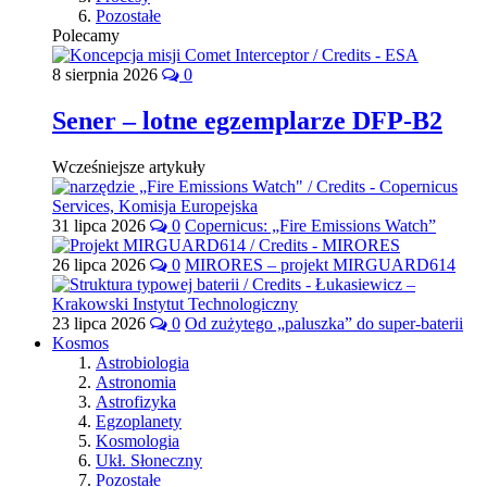
Pozostałe
Polecamy
8 sierpnia 2026
0
Sener – lotne egzemplarze DFP-B2
Wcześniejsze artykuły
31 lipca 2026
0
Copernicus: „Fire Emissions Watch”
26 lipca 2026
0
MIRORES – projekt MIRGUARD614
23 lipca 2026
0
Od zużytego „paluszka” do super-baterii
Kosmos
Astrobiologia
Astronomia
Astrofizyka
Egzoplanety
Kosmologia
Ukł. Słoneczny
Pozostałe