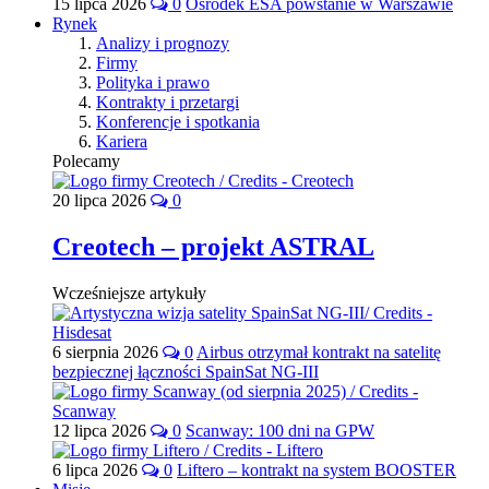
15 lipca 2026
0
Ośrodek ESA powstanie w Warszawie
Rynek
Analizy i prognozy
Firmy
Polityka i prawo
Kontrakty i przetargi
Konferencje i spotkania
Kariera
Polecamy
20 lipca 2026
0
Creotech – projekt ASTRAL
Wcześniejsze artykuły
6 sierpnia 2026
0
Airbus otrzymał kontrakt na satelitę
bezpiecznej łączności SpainSat NG-III
12 lipca 2026
0
Scanway: 100 dni na GPW
6 lipca 2026
0
Liftero – kontrakt na system BOOSTER