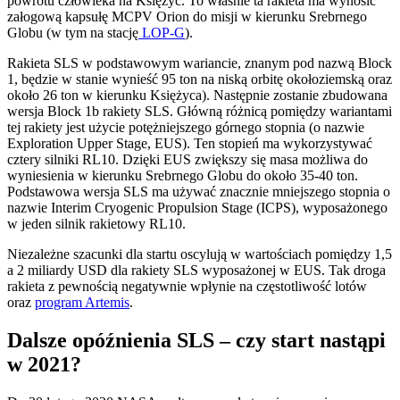
powrotu człowieka na Księżyc. To właśnie ta rakieta ma wynosić
załogową kapsułę MCPV Orion do misji w kierunku Srebrnego
Globu (w tym na stację
LOP-G
).
Rakieta SLS w podstawowym wariancie, znanym pod nazwą Block
1, będzie w stanie wynieść 95 ton na niską orbitę okołoziemską oraz
około 26 ton w kierunku Księżyca). Następnie zostanie zbudowana
wersja Block 1b rakiety SLS. Główną różnicą pomiędzy wariantami
tej rakiety jest użycie potężniejszego górnego stopnia (o nazwie
Exploration Upper Stage, EUS). Ten stopień ma wykorzystywać
cztery silniki RL10. Dzięki EUS zwiększy się masa możliwa do
wyniesienia w kierunku Srebrnego Globu do około 35-40 ton.
Podstawowa wersja SLS ma używać znacznie mniejszego stopnia o
nazwie Interim Cryogenic Propulsion Stage (ICPS), wyposażonego
w jeden silnik rakietowy RL10.
Niezależne szacunki dla startu oscylują w wartościach pomiędzy 1,5
a 2 miliardy USD dla rakiety SLS wyposażonej w EUS. Tak droga
rakieta z pewnością negatywnie wpłynie na częstotliwość lotów
oraz
program Artemis
.
Dalsze opóźnienia SLS – czy start nastąpi
w 2021?