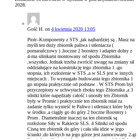
2028.
Gość H.
on
4 kwietnia 2020 13:05
Piotr–Komponenty z STS ,jak najbardziej są . Masz na
myśli ten duży zbiornik paliwa i utleniacza (
pomarańczowy ) ,boczne 2 boostery i adapter dolny z
4-ma silnikami montowany od spodu Zbiornika
,wszystko. Jednak trzeba zwrócić uwagę na zmiany sił
oddziałujące na konstrukcję tego zbiornika 1 -go
stopnia, ich rozłożenie w STS ,a w SLS jest w innych
miejscach . To wymagało budowania tego zbiornika 1
go stopnia praktycznie od podstaw . W STS Prom był
przyczepiony w uchwytach zboku tego Zbiornika ,a 3
silniki które napędzały całość i unosiły ten Zbiornik
były w Promie i praktycznie ten zbiornik miał za
zadanie tylko wynieść te Paliwo i utleniacz które były
w środku ,a ciągły go do góry 2 boczne Boostery i
Prom . Diametralnie inaczej na ten zbiornik są
rozłożone Siły w Rakiecie SLS. 4 Silniki od spodu
Cisną ten zbiornik do góry i cała siła idzie w jego
ścianki ,do których na jego górze jest zamocowany 2-gi