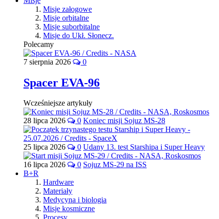
Misje
Misje załogowe
Misje orbitalne
Misje suborbitalne
Misje do Ukł. Słonecz.
Polecamy
7 sierpnia 2026
0
Spacer EVA-96
Wcześniejsze artykuły
28 lipca 2026
0
Koniec misji Sojuz MS-28
25 lipca 2026
0
Udany 13. test Starshipa i Super Heavy
16 lipca 2026
0
Sojuz MS-29 na ISS
B+R
Hardware
Materiały
Medycyna i biologia
Misje kosmiczne
Procesy