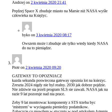
Andrzej
on
2 kwietnia 2020 21:41
Prędzej Space X zbuduje miasto na Marsie niż NASA wyśle
człowieka na Księżyc.
byko
on
3 kwietnia 2020 08:17
Owszem może i zbuduje ale tylko wtedy kiedy NASA
do na to pieniądze.
Piotr
on
2 kwietnia 2020 09:20
GATEWAY TO OPOZNIACZ
kazda sekunda poswiecona gateway opoznia lot na ksiezyc.
Zreszta 2024 nigdy nie byl realny. 2030 jak dobrze pojdzie.
Nie zdziwie sia jezeli program SLS sie zawali. NASA jak na
razie 9 lat pozoruje nad nia prace.
Zeby 9 lat montrowac komponenty z STS trzeba byc
‘mistrzem’ w wyciaganiu pieniedzy podatnikow.
Zobaczcie co mowilem w styczniu w pod artykulem Artemis