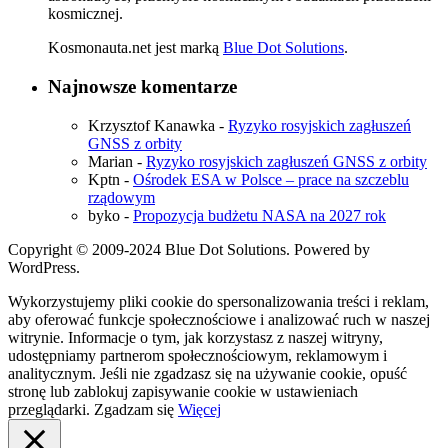
kosmicznej.
Kosmonauta.net jest marką
Blue Dot Solutions
.
Najnowsze komentarze
Krzysztof Kanawka
-
Ryzyko rosyjskich zagłuszeń
GNSS z orbity
Marian
-
Ryzyko rosyjskich zagłuszeń GNSS z orbity
Kptn
-
Ośrodek ESA w Polsce – prace na szczeblu
rządowym
byko
-
Propozycja budżetu NASA na 2027 rok
Copyright © 2009-2024 Blue Dot Solutions. Powered by
WordPress.
Wykorzystujemy pliki cookie do spersonalizowania treści i reklam,
aby oferować funkcje społecznościowe i analizować ruch w naszej
witrynie. Informacje o tym, jak korzystasz z naszej witryny,
udostępniamy partnerom społecznościowym, reklamowym i
analitycznym. Jeśli nie zgadzasz się na używanie cookie, opuść
stronę lub zablokuj zapisywanie cookie w ustawieniach
przeglądarki.
Zgadzam się
Więcej