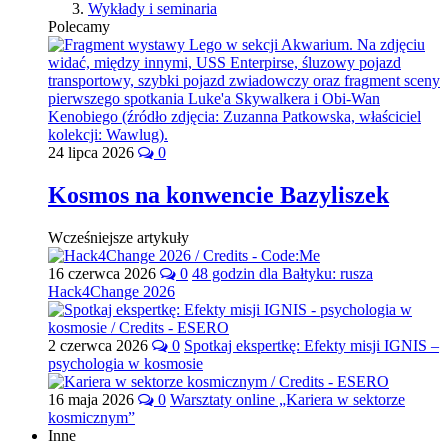
Wykłady i seminaria
Polecamy
24 lipca 2026
0
Kosmos na konwencie Bazyliszek
Wcześniejsze artykuły
16 czerwca 2026
0
48 godzin dla Bałtyku: rusza
Hack4Change 2026
2 czerwca 2026
0
Spotkaj ekspertkę: Efekty misji IGNIS –
psychologia w kosmosie
16 maja 2026
0
Warsztaty online „Kariera w sektorze
kosmicznym”
Inne