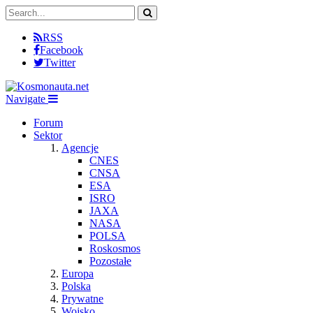
RSS
Facebook
Twitter
Navigate
Forum
Sektor
Agencje
CNES
CNSA
ESA
ISRO
JAXA
NASA
POLSA
Roskosmos
Pozostałe
Europa
Polska
Prywatne
Wojsko