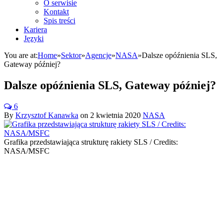
O serwisie
Kontakt
Spis treści
Kariera
Języki
You are at:
Home
»
Sektor
»
Agencje
»
NASA
»
Dalsze opóźnienia SLS,
Gateway później?
Dalsze opóźnienia SLS, Gateway później?
6
By
Krzysztof Kanawka
on
2 kwietnia 2020
NASA
Grafika przedstawiająca strukturę rakiety SLS / Credits:
NASA/MSFC