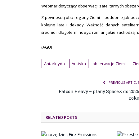
Webinar dotyczący obserwacji satelitarnych obszaró
Z pewnością oba regiony Ziemi – podobnie jak poz
kolejne lata i dekady. Ważność danych satelita
średnio i długoterminowych zmian jakie zachodzą na
(AGU)
Antarktyda
Arktyka
obserwacje Ziemi
Zie
PREVIOUS ARTICL
Falcon Heavy – plany SpaceX do 202
rok
RELATED POSTS