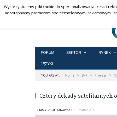
Wykorzystujemy pliki cookie do spersonalizowania treści i rekl
udostępniamy partnerom społecznościowym, reklamowym i analit
FORUM
SEKTOR
RYNEK
JĘZYKI
»
»
»
YOU ARE AT:
Home
B+R
Procesy
Cz
Cztery dekady satelitarnych 
BY
KRZYSZTOF KANAWKA
ON
1 MARCA 2020