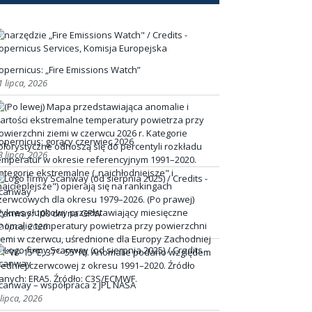
opernicus: „Fire Emissions Watch”
1 lipca, 2026
opernicus: gorący czerwiec 2026
3 lipca, 2026
canway: 100 dni na GPW
2 lipca, 2026
canway – współpraca z JPL NASA
 lipca, 2026