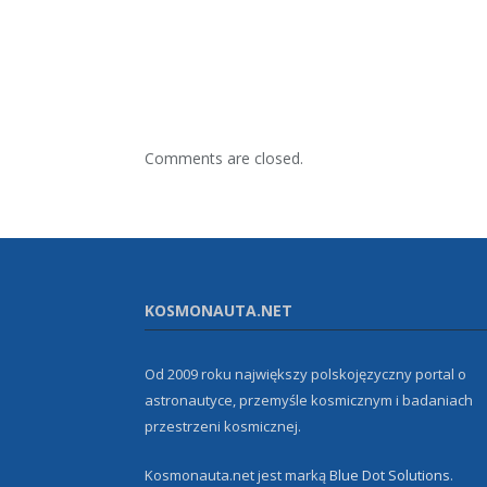
Comments are closed.
KOSMONAUTA.NET
Od 2009 roku największy polskojęzyczny portal o
astronautyce, przemyśle kosmicznym i badaniach
przestrzeni kosmicznej.
Kosmonauta.net jest marką
Blue Dot Solutions
.