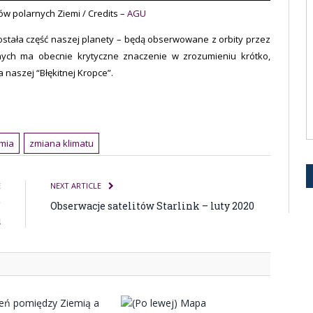
w polarnych Ziemi / Credits –
AGU
ostała część naszej planety – będą obserwowane z orbity przez
rnych ma obecnie krytyczne znaczenie w zrozumieniu krótko,
 naszej “Błękitnej Kropce”.
mia
zmiana klimatu
E
NEXT ARTICLE
5
Obserwacje satelitów Starlink – luty 2020
u