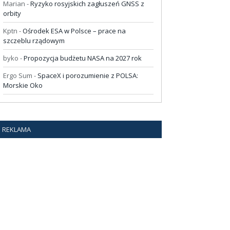
Marian
-
Ryzyko rosyjskich zagłuszeń GNSS z
orbity
Kptn
-
Ośrodek ESA w Polsce – prace na
szczeblu rządowym
byko
-
Propozycja budżetu NASA na 2027 rok
Ergo Sum
-
SpaceX i porozumienie z POLSA:
Morskie Oko
REKLAMA