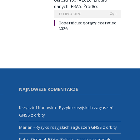
13 LIPCA 2026
0
Copernicus: gorący czerwiec
2026
NAJNOWSZE KOMENTARZE
Krzysztof Kanawka
-
Ryzyko rosyjskich zagłuszeń
GNSS z orbity
Marian
-
Ryzyko rosyjskich zagłuszeń GNSS z orbity
Kptn
-
Ośrodek ESA w Polsce – prace na szczeblu