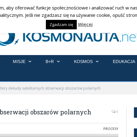
am, aby oferować funkcje społecznościowe i analizować ruch w nasz
ycznym. Jeśli nie zgadzasz się na używanie cookie, opuść stronę
Więcej
Zgadzam się
MISJE
B+R
KOSMOS
EDUKACJA
tery dekady satelitarnych obserwacji obszarów polarnych
obserwacji obszarów polarnych
0
PROCESY