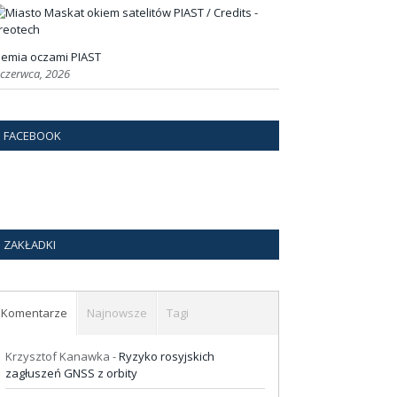
iemia oczami PIAST
 czerwca, 2026
FACEBOOK
ZAKŁADKI
Komentarze
Najnowsze
Tagi
Krzysztof Kanawka
-
Ryzyko rosyjskich
zagłuszeń GNSS z orbity