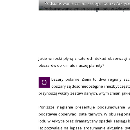
Podsumowanie zmian zasięgu lodu w Arktyce o
Jakie wnioski płyną z czterech dekad obserwacji s
obszarów do klimatu naszej planety?
bszary polarne Ziemi to dwa regiony szc
O
obszary są dość niedostępne i niezbyt częs
przynoszą ważny zestaw danych, w tym zmian, jakie
Poniższe nagranie prezentuje podsumowanie w
podstawie obserwacji satelitarnych. W obu region
lodu w Arktyce oraz dramatyczny spadek zasięgu l
lat pozwalają na lepsze zrozumienie aktualnej sy