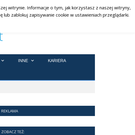
ej witrynie. Informacje o tym, jak korzystasz z naszej witryny,
RSS
Facebook
Twitter
 lub zablokuj zapisywanie cookie w ustawieniach przeglądarki.
INNE
KARIERA
REKLAMA
ZOBACZ TEŻ: