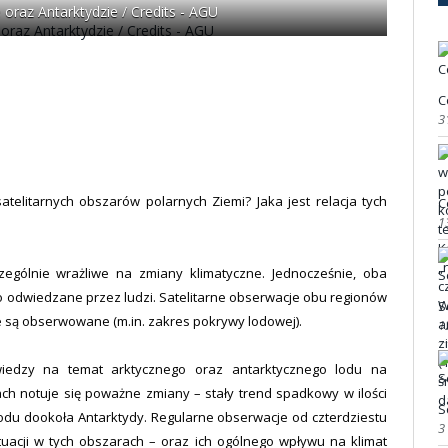
raz Antarktydzie / Credits - AGU
C
3
atelitarnych obszarów polarnych Ziemi? Jaka jest relacja tych
C
1
zególnie wrażliwe na zmiany klimatyczne. Jednocześnie, oba
to odwiedzane przez ludzi. Satelitarne obserwacje obu regionów
S
 są obserwowane (m.in. zakres pokrywy lodowej).
1
iedzy na temat arktycznego oraz antarktycznego lodu na
ach notuje się poważne zmiany – stały trend spadkowy w ilości
S
odu dookoła Antarktydy. Regularne obserwacje od czterdziestu
3
tuacji w tych obszarach – oraz ich ogólnego wpływu na klimat