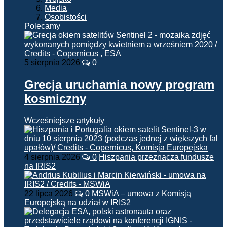
Media
Osobistości
Polecamy
5 sierpnia 2026
0
Grecja uruchamia nowy program
kosmiczny
Wcześniejsze artykuły
4 sierpnia 2026
0
Hiszpania przeznacza fundusze
na IRIS2
22 lipca 2026
0
MSWiA – umowa z Komisją
Europejską na udział w IRIS2