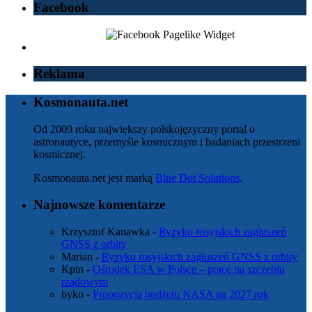
Facebook
Reklama
Kosmonauta.net
Od 2009 roku największy polskojęzyczny portal o
astronautyce, przemyśle kosmicznym i badaniach przestrzeni
kosmicznej.
Kosmonauta.net jest marką
Blue Dot Solutions
.
Najnowsze komentarze
Krzysztof Kanawka
-
Ryzyko rosyjskich zagłuszeń
GNSS z orbity
Marian
-
Ryzyko rosyjskich zagłuszeń GNSS z orbity
Kptn
-
Ośrodek ESA w Polsce – prace na szczeblu
rządowym
byko
-
Propozycja budżetu NASA na 2027 rok