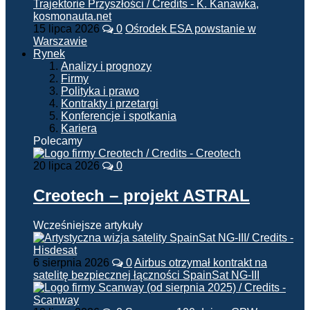
15 lipca 2026
0
Ośrodek ESA powstanie w
Warszawie
Rynek
Analizy i prognozy
Firmy
Polityka i prawo
Kontrakty i przetargi
Konferencje i spotkania
Kariera
Polecamy
20 lipca 2026
0
Creotech – projekt ASTRAL
Wcześniejsze artykuły
6 sierpnia 2026
0
Airbus otrzymał kontrakt na
satelitę bezpiecznej łączności SpainSat NG-III