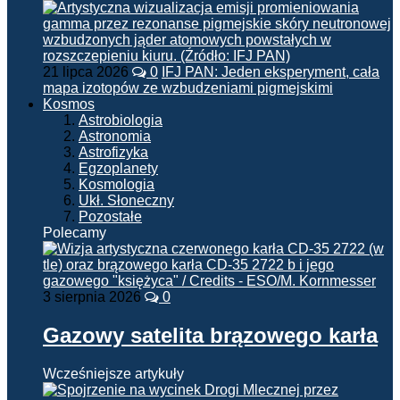
21 lipca 2026
0
IFJ PAN: Jeden eksperyment, cała
mapa izotopów ze wzbudzeniami pigmejskimi
Kosmos
Astrobiologia
Astronomia
Astrofizyka
Egzoplanety
Kosmologia
Ukł. Słoneczny
Pozostałe
Polecamy
3 sierpnia 2026
0
Gazowy satelita brązowego karła
Wcześniejsze artykuły