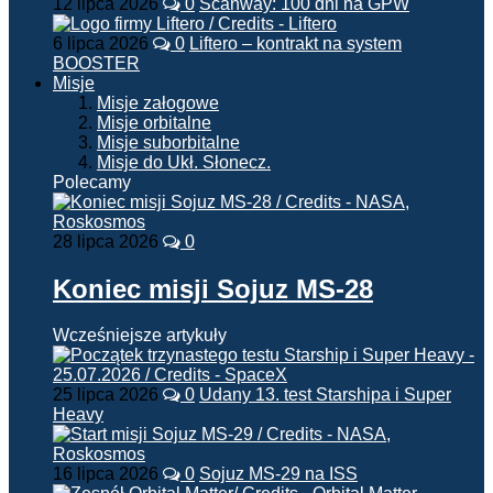
12 lipca 2026
0
Scanway: 100 dni na GPW
6 lipca 2026
0
Liftero – kontrakt na system
BOOSTER
Misje
Misje załogowe
Misje orbitalne
Misje suborbitalne
Misje do Ukł. Słonecz.
Polecamy
28 lipca 2026
0
Koniec misji Sojuz MS-28
Wcześniejsze artykuły
25 lipca 2026
0
Udany 13. test Starshipa i Super
Heavy
16 lipca 2026
0
Sojuz MS-29 na ISS