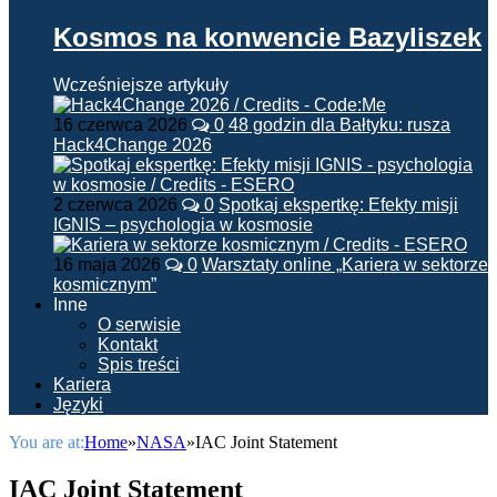
Kosmos na konwencie Bazyliszek
Wcześniejsze artykuły
16 czerwca 2026
0
48 godzin dla Bałtyku: rusza
Hack4Change 2026
2 czerwca 2026
0
Spotkaj ekspertkę: Efekty misji
IGNIS – psychologia w kosmosie
16 maja 2026
0
Warsztaty online „Kariera w sektorze
kosmicznym”
Inne
O serwisie
Kontakt
Spis treści
Kariera
Języki
You are at:
Home
»
NASA
»
IAC Joint Statement
IAC Joint Statement