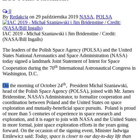
0
By
Redakcja
on
29 października 2019
NASA
,
POLSA
IAC 2019 - Michał Szaniawski i Jim Bridenstine / Credit:
(NASA/Bill Ingalls)
The leaders of the Polish Space Agency (POLSA) and the United
States National Aeronautics and Space Administration (NASA)
today signed a landmark Joint Statement of Intent for Space
th
Cooperation during the 70
International Astronautical Congress in
Washington, D.C.
th
On
the morning of October 24
, President Michal Szaniawski,
head of the Polish Space Agency (POLSA), joined with Mr. James
Bridenstine, NASA’s Administrator, to formalize cooperation and
coordination between Poland and the United States on space
exploration and mutually-beneficial space pursuits. Poland is proud
of more than 5 centuries of experience in space research and
exploration, and it is eager to join with NASA and the United States
in more formal, joint space exploration efforts in the years going
forward. On the occasion of the signing event, Minister Jadwiga
Emilewicz said:
Today, space is closer to our day-to-day life than