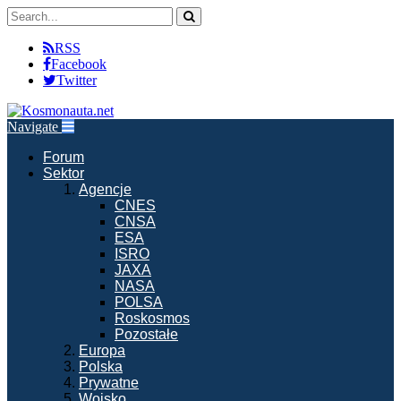
RSS
Facebook
Twitter
Navigate
Forum
Sektor
Agencje
CNES
CNSA
ESA
ISRO
JAXA
NASA
POLSA
Roskosmos
Pozostałe
Europa
Polska
Prywatne
Wojsko