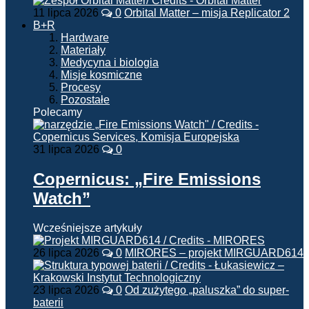
11 lipca 2026
0
Orbital Matter – misja Replicator 2
B+R
Hardware
Materiały
Medycyna i biologia
Misje kosmiczne
Procesy
Pozostałe
Polecamy
31 lipca 2026
0
Copernicus: „Fire Emissions
Watch”
Wcześniejsze artykuły
26 lipca 2026
0
MIRORES – projekt MIRGUARD614
23 lipca 2026
0
Od zużytego „paluszka” do super-
baterii