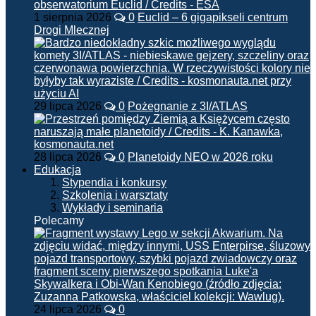
1 sierpnia 2026
0
Euclid – 6 gigapikseli centrum
Drogi Mlecznej
29 lipca 2026
0
Pożegnanie z 3I/ATLAS
28 lipca 2026
0
Planetoidy NEO w 2026 roku
Edukacja
Stypendia i konkursy
Szkolenia i warsztaty
Wykłady i seminaria
Polecamy
24 lipca 2026
0