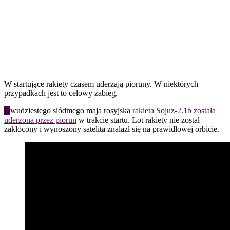
W startujące rakiety czasem uderzają pioruny. W niektórych
przypadkach jest to celowy zabieg.
D
wudziestego siódmego maja rosyjska
rakieta Sojuz-2.1b została
uderzona przez piorun
w trakcie startu. Lot rakiety nie został
zakłócony i wynoszony satelita znalazł się na prawidłowej orbicie.