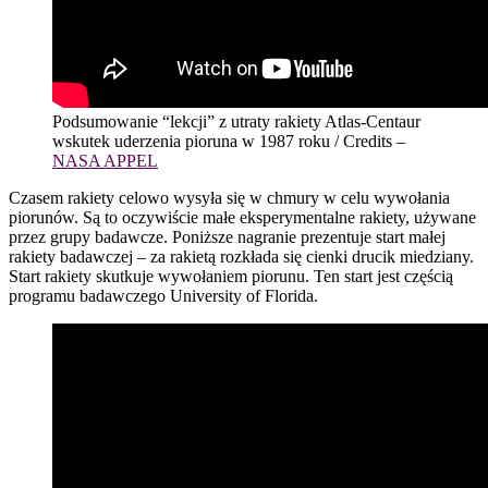
Podsumowanie “lekcji” z utraty rakiety Atlas-Centaur
wskutek uderzenia pioruna w 1987 roku / Credits –
NASA APPEL
Czasem rakiety celowo wysyła się w chmury w celu wywołania
piorunów. Są to oczywiście małe eksperymentalne rakiety, używane
przez grupy badawcze. Poniższe nagranie prezentuje start małej
rakiety badawczej – za rakietą rozkłada się cienki drucik miedziany.
Start rakiety skutkuje wywołaniem piorunu. Ten start jest częścią
programu badawczego University of Florida.