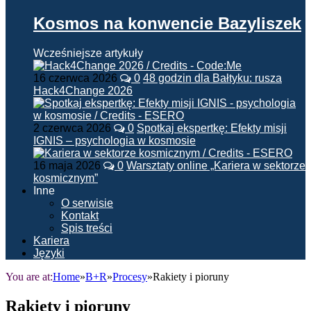
Kosmos na konwencie Bazyliszek
Wcześniejsze artykuły
16 czerwca 2026
0
48 godzin dla Bałtyku: rusza
Hack4Change 2026
2 czerwca 2026
0
Spotkaj ekspertkę: Efekty misji
IGNIS – psychologia w kosmosie
16 maja 2026
0
Warsztaty online „Kariera w sektorze
kosmicznym”
Inne
O serwisie
Kontakt
Spis treści
Kariera
Języki
You are at:
Home
»
B+R
»
Procesy
»
Rakiety i pioruny
Rakiety i pioruny