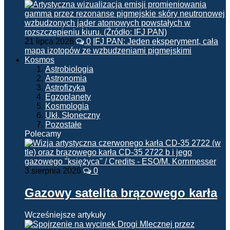
21 lipca 2026
0
IFJ PAN: Jeden eksperyment, cała
mapa izotopów ze wzbudzeniami pigmejskimi
Kosmos
Astrobiologia
Astronomia
Astrofizyka
Egzoplanety
Kosmologia
Ukł. Słoneczny
Pozostałe
Polecamy
3 sierpnia 2026
0
Gazowy satelita brązowego karła
Wcześniejsze artykuły