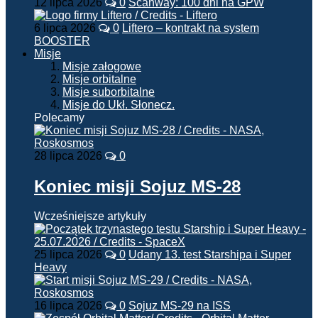
12 lipca 2026
0
Scanway: 100 dni na GPW
6 lipca 2026
0
Liftero – kontrakt na system
BOOSTER
Misje
Misje załogowe
Misje orbitalne
Misje suborbitalne
Misje do Ukł. Słonecz.
Polecamy
28 lipca 2026
0
Koniec misji Sojuz MS-28
Wcześniejsze artykuły
25 lipca 2026
0
Udany 13. test Starshipa i Super
Heavy
16 lipca 2026
0
Sojuz MS-29 na ISS