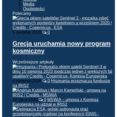
Media
Osobistości
Polecamy
5 sierpnia 2026
0
Grecja uruchamia nowy program
kosmiczny
Wcześniejsze artykuły
4 sierpnia 2026
0
Hiszpania przeznacza fundusze
na IRIS2
22 lipca 2026
0
MSWiA – umowa z Komisją
Europejską na udział w IRIS2