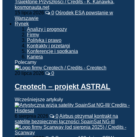
15 lipca 2026
0
Ośrodek ESA powstanie w
Warszawie
Rynek
Analizy i prognozy
Firmy
Polityka i prawo
Kontrakty i przetargi
Konferencje i spotkania
Kariera
Polecamy
20 lipca 2026
0
Creotech – projekt ASTRAL
Wcześniejsze artykuły
6 sierpnia 2026
0
Airbus otrzymał kontrakt na
satelitę bezpiecznej łączności SpainSat NG-III