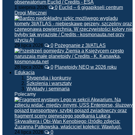
1 sierpnia 2026
0
Euclid – 6 gigapikseli centrum
Drogi Mlecznej
29 lipca 2026
0
Pożegnanie z 3I/ATLAS
28 lipca 2026
0
Planetoidy NEO w 2026 roku
Edukacja
Stypendia i konkursy
Szkolenia i warsztaty
Wykłady i seminaria
Polecamy
24 lipca 2026
0