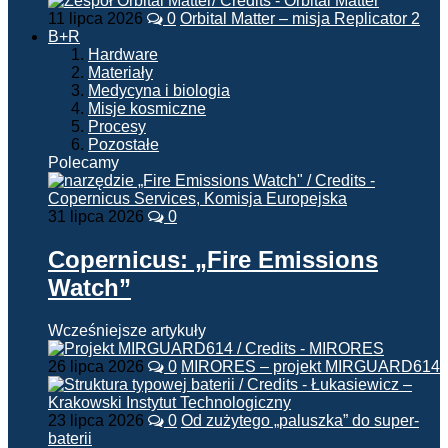
11 lipca 2026
0
Orbital Matter – misja Replicator 2
B+R
Hardware
Materiały
Medycyna i biologia
Misje kosmiczne
Procesy
Pozostałe
Polecamy
31 lipca 2026
0
Copernicus: „Fire Emissions
Watch”
Wcześniejsze artykuły
26 lipca 2026
0
MIRORES – projekt MIRGUARD614
23 lipca 2026
0
Od zużytego „paluszka” do super-
baterii