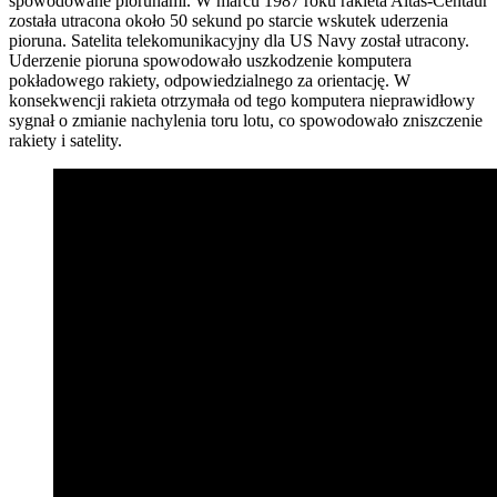
spowodowane piorunami. W marcu 1987 roku rakieta Altas-Centaur
została utracona około 50 sekund po starcie wskutek uderzenia
pioruna. Satelita telekomunikacyjny dla US Navy został utracony.
Uderzenie pioruna spowodowało uszkodzenie komputera
pokładowego rakiety, odpowiedzialnego za orientację. W
konsekwencji rakieta otrzymała od tego komputera nieprawidłowy
sygnał o zmianie nachylenia toru lotu, co spowodowało zniszczenie
rakiety i satelity.