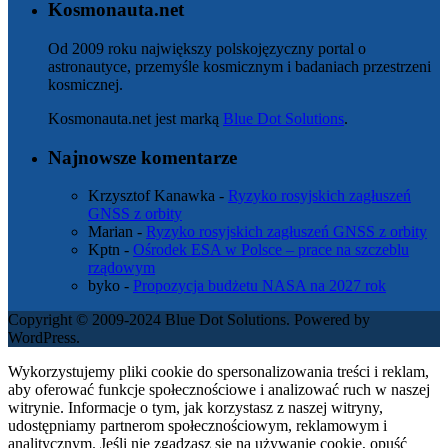
Kosmonauta.net
Od 2009 roku największy polskojęzyczny portal o
astronautyce, przemyśle kosmicznym i badaniach przestrzeni
kosmicznej.
Kosmonauta.net jest marką
Blue Dot Solutions
.
Najnowsze komentarze
Krzysztof Kanawka
-
Ryzyko rosyjskich zagłuszeń
GNSS z orbity
Marian
-
Ryzyko rosyjskich zagłuszeń GNSS z orbity
Kptn
-
Ośrodek ESA w Polsce – prace na szczeblu
rządowym
byko
-
Propozycja budżetu NASA na 2027 rok
Copyright © 2009-2024 Blue Dot Solutions. Powered by
WordPress.
Wykorzystujemy pliki cookie do spersonalizowania treści i reklam,
aby oferować funkcje społecznościowe i analizować ruch w naszej
witrynie. Informacje o tym, jak korzystasz z naszej witryny,
udostępniamy partnerom społecznościowym, reklamowym i
analitycznym. Jeśli nie zgadzasz się na używanie cookie, opuść