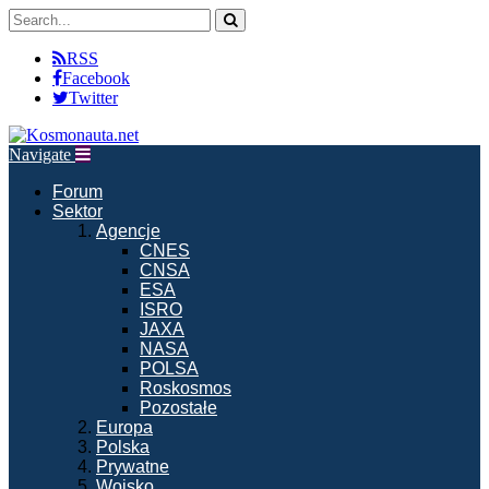
RSS
Facebook
Twitter
Navigate
Forum
Sektor
Agencje
CNES
CNSA
ESA
ISRO
JAXA
NASA
POLSA
Roskosmos
Pozostałe
Europa
Polska
Prywatne
Wojsko