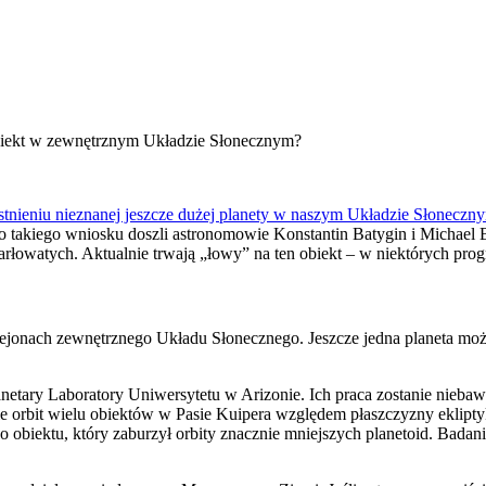
obiekt w zewnętrznym Układzie Słonecznym?
tnieniu nieznanej jeszcze dużej planety w naszym Układzie Słoneczn
 Do takiego wniosku doszli astronomowie Konstantin Batygin i Michael 
et karłowatych. Aktualnie trwają „łowy” na ten obiekt – w niektórych pr
ch rejonach zewnętrznego Układu Słonecznego. Jeszcze jedna planeta m
lanetary Laboratory Uniwersytetu w Arizonie. Ich praca zostanie nie
ie orbit wielu obiektów w Pasie Kuipera względem płaszczyzny eklipty
biektu, który zaburzył orbity znacznie mniejszych planetoid. Badani