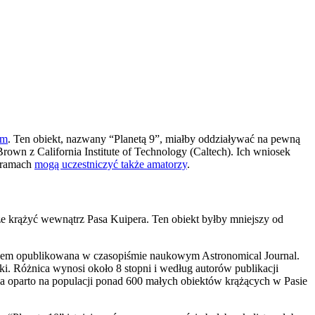
ym
. Ten obiekt, nazwany “Planetą 9”, miałby oddziaływać na pewną
Brown z California Institute of Technology (Caltech). Ich wniosek
ogramach
mogą uczestniczyć także amatorzy
.
oże krążyć wewnątrz Pasa Kuipera. Ten obiekt byłby mniejszy od
bawem opublikowana w czasopiśmie naukowym Astronomical Journal.
ki. Różnica wynosi około 8 stopni i według autorów publikacji
a oparto na populacji ponad 600 małych obiektów krążących w Pasie