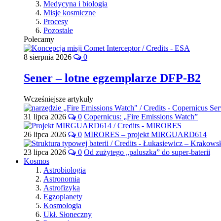
Medycyna i biologia
Misje kosmiczne
Procesy
Pozostałe
Polecamy
8 sierpnia 2026
0
Sener – lotne egzemplarze DFP-B2
Wcześniejsze artykuły
31 lipca 2026
0
Copernicus: „Fire Emissions Watch”
26 lipca 2026
0
MIRORES – projekt MIRGUARD614
23 lipca 2026
0
Od zużytego „paluszka” do super-baterii
Kosmos
Astrobiologia
Astronomia
Astrofizyka
Egzoplanety
Kosmologia
Ukł. Słoneczny