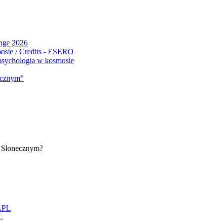
ange 2026
 psychologia w kosmosie
micznym”
e Słonecznym?
L