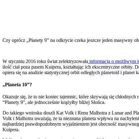
Czy oprócz „Planety 9” na odkrycie czeka jeszcze jeden masywny 
W
styczniu 2016 roku świat zelektryzowała
informacja o możliwym is
ilość ciał poza pasem Kuipera, kształtując ich ekscentryczne orbity.
opiera się na analizie statystycznej orbit odległych planetoid i plan
„Planeta 10”?
Okazuje się, że to nie koniec tajemnic, które skrywają się chłodny
“Planety 9”, ale jednocześnie krążyłby bliżej Słońca.
Do takiego wniosku doszli Kat Volk i Renu Malhotra z Lunar and P
Volk i Malhotra uważają, że ta nieznana planeta wpływa na nachylen
najbardziej prawdopodobnym wyjaśnieniem jest obecność masywnego o
Kuipera.