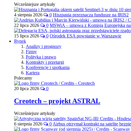
Wcześniejsze artykuły
4 sierpnia 2026
0
Hiszpania przeznacza fundusze na IRIS2
22 lipca 2026
0
MSWiA – umowa z Komisją Europejską na 
15 lipca 2026
0
Ośrodek ESA powstanie w Warszawie
Rynek
Analizy i prognozy
Firmy
Polityka i prawo
Kontrakty i przetargi
Konferencje i spotkania
Kariera
Polecamy
20 lipca 2026
0
Creotech – projekt ASTRAL
Wcześniejsze artykuły
6 sierpnia 2026
0
Airbus otrzymał kontrakt na satelitę bezpi