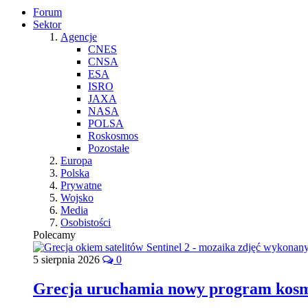
Forum
Sektor
Agencje
CNES
CNSA
ESA
ISRO
JAXA
NASA
POLSA
Roskosmos
Pozostałe
Europa
Polska
Prywatne
Wojsko
Media
Osobistości
Polecamy
5 sierpnia 2026
0
Grecja uruchamia nowy program kos