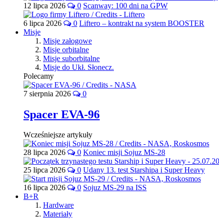
12 lipca 2026
0
Scanway: 100 dni na GPW
6 lipca 2026
0
Liftero – kontrakt na system BOOSTER
Misje
Misje załogowe
Misje orbitalne
Misje suborbitalne
Misje do Ukł. Słonecz.
Polecamy
7 sierpnia 2026
0
Spacer EVA-96
Wcześniejsze artykuły
28 lipca 2026
0
Koniec misji Sojuz MS-28
25 lipca 2026
0
Udany 13. test Starshipa i Super Heavy
16 lipca 2026
0
Sojuz MS-29 na ISS
B+R
Hardware
Materiały