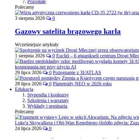
Pozostałe
Polecamy
3 sierpnia 2026
0
Gazowy satelita brązowego karła
Wcześniejsze artykuły
1 sierpnia 2026
0
Euclid – 6 gigapikseli centrum Drogi Mle
29 lipca 2026
0
Pożegnanie z 3I/ATLAS
28 lipca 2026
0
Planetoidy NEO w 2026 roku
Edukacja
Stypendia i konkursy
Szkolenia i warsztaty
Wykłady i seminaria
Polecamy
24 lipca 2026
0