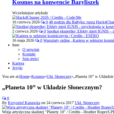
Kosmos na konwencie Bazyliszek
Wcześniejsze artykuły
16 czerwca 2026
0
48 godzin dla Bałtyku: rusza Hack4Ch
2 czerwca 2026
0
Spotkaj ekspertkę: Efekty misji IGNIS –
16 maja 2026
0
Warsztaty online „Kariera w sektorze kos
Inne
O serwisie
Kontakt
Spis treści
Kariera
Języki
You are at:
Home
»
Kosmos
»
Ukł. Słoneczny
»
„Planeta 10” w Układzi
„Planeta 10” w Układzie Słonecznym?
0
By
Krzysztof Kanawka
on
24 czerwca 2017
Ukł. Słoneczny
Wizja artystyczna skalistej "Planety 10" / Credits - Heather Roper/LP