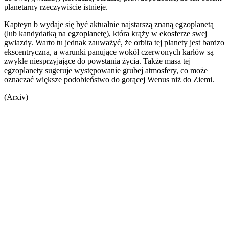
planetarny rzeczywiście istnieje.
Kapteyn b wydaje się być aktualnie najstarszą znaną egzoplanetą
(lub kandydatką na egzoplanetę), która krąży w ekosferze swej
gwiazdy. Warto tu jednak zauważyć, że orbita tej planety jest bardzo
ekscentryczna, a warunki panujące wokół czerwonych karłów są
zwykle niesprzyjające do powstania życia. Także masa tej
egzoplanety sugeruje występowanie grubej atmosfery, co może
oznaczać większe podobieństwo do gorącej Wenus niż do Ziemi.
(Arxiv)