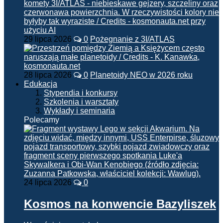
29 lipca 2026
0
Pożegnanie z 3I/ATLAS
28 lipca 2026
0
Planetoidy NEO w 2026 roku
Edukacja
Stypendia i konkursy
Szkolenia i warsztaty
Wykłady i seminaria
Polecamy
24 lipca 2026
0
Kosmos na konwencie Bazyliszek