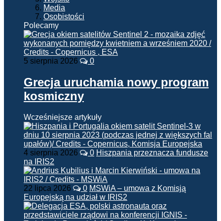
Media
Osobistości
Polecamy
5 sierpnia 2026
0
Grecja uruchamia nowy program
kosmiczny
Wcześniejsze artykuły
4 sierpnia 2026
0
Hiszpania przeznacza fundusze
na IRIS2
22 lipca 2026
0
MSWiA – umowa z Komisją
Europejską na udział w IRIS2