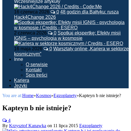
Wcześniejsze artykuły
16 czerwca 2026
0
48 godzin dla Bałtyku: rusza
Hack4Change 2026
2 czerwca 2026
0
Spotkaj ekspertkę: Efekty misji
IGNIS – psychologia w kosmosie
16 maja 2026
0
Warsztaty online „Kariera w sektorze
kosmicznym”
Inne
O serwisie
Kontakt
Spis treści
Kariera
Języki
You are at:
Home
»
Kosmos
»
Egzoplanety
»
Kapteyn b nie istnieje?
Kapteyn b nie istnieje?
4
By
Krzysztof Kanawka
on
11 lipca 2015
Egzoplanety