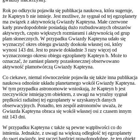
Rok po odkryciu pojawiła się publikacja naukowa, która sugeruje,
że Kapteyn b nie istnieje. Jest możliwe, że sygnał od tej egzoplanety
ma związek z aktywnością Gwiazdy Kapteyna. Małe czerwone
karły prawdopodobnie posiadają dużo rozbudowanych obszarów
aktywnych, często większych rozmiarami i aktywnością od grup
plam słonecznych. W przypadku Gwiazdy Kapteyna udało się
wyznaczyć okres obiegu gwiazdy dookoła własnej osi, który
wynosi 143 dni. Jest to prawie dokładnie 3 razy więcej od
wyznaczonego okresu obiegu egzoplanety Kapteyn b. Może to
oznaczać, że zamiast planety pozasłonecznej obserwowano
aktywność plamotwórczą Gwiazdy Kapteyna.
Co ciekawe, niemal równocześnie pojawiła się także inna publikacja
naukowa odnośnie układu planetarnego wokół Gwiazdy Kapteyna.
W tym przypadku astronomowie wnioskują, że Kapteyn b jest
rzeczywiście istniejącym obiektem, z uwagi na wyraźny sygnał
prędkości radialnej tej egzoplanety w uzyskanych danych
obserwacyjnych. Ponadto, ten zespół astronomów uważa, że
Gwiazda Kapteyna obraca się wokół własnej osi z czasem innym
niż 143 dni.
W przypadku Kapteyna c także są pewne wątpliwości co do
istnienia. Jednakże, z uwagi na większą odległość tej egzoplanety
do swej gwiazdy, jest raczej bardziej prawdopodobne, że ten obiekt