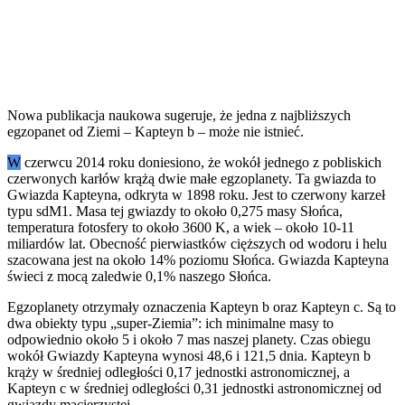
Nowa publikacja naukowa sugeruje, że jedna z najbliższych
egzopanet od Ziemi – Kapteyn b – może nie istnieć.
W
czerwcu 2014 roku doniesiono, że wokół jednego z pobliskich
czerwonych karłów krążą dwie małe egzoplanety. Ta gwiazda to
Gwiazda Kapteyna, odkryta w 1898 roku. Jest to czerwony karzeł
typu sdM1. Masa tej gwiazdy to około 0,275 masy Słońca,
temperatura fotosfery to około 3600 K, a wiek – około 10-11
miliardów lat. Obecność pierwiastków cięższych od wodoru i helu
szacowana jest na około 14% poziomu Słońca. Gwiazda Kapteyna
świeci z mocą zaledwie 0,1% naszego Słońca.
Egzoplanety otrzymały oznaczenia Kapteyn b oraz Kapteyn c. Są to
dwa obiekty typu „super-Ziemia”: ich minimalne masy to
odpowiednio około 5 i około 7 mas naszej planety. Czas obiegu
wokół Gwiazdy Kapteyna wynosi 48,6 i 121,5 dnia. Kapteyn b
krąży w średniej odległości 0,17 jednostki astronomicznej, a
Kapteyn c w średniej odległości 0,31 jednostki astronomicznej od
gwiazdy macierzystej.