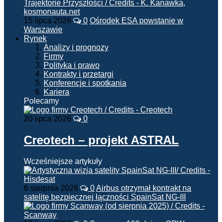
15 lipca 2026
0
Ośrodek ESA powstanie w
Warszawie
Rynek
Analizy i prognozy
Firmy
Polityka i prawo
Kontrakty i przetargi
Konferencje i spotkania
Kariera
Polecamy
20 lipca 2026
0
Creotech – projekt ASTRAL
Wcześniejsze artykuły
6 sierpnia 2026
0
Airbus otrzymał kontrakt na
satelitę bezpiecznej łączności SpainSat NG-III