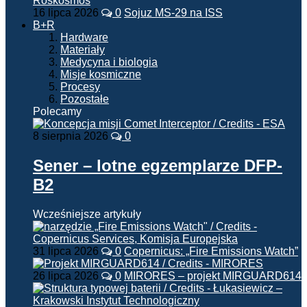
16 lipca 2026
0
Sojuz MS-29 na ISS
B+R
Hardware
Materiały
Medycyna i biologia
Misje kosmiczne
Procesy
Pozostałe
Polecamy
8 sierpnia 2026
0
Sener – lotne egzemplarze DFP-
B2
Wcześniejsze artykuły
31 lipca 2026
0
Copernicus: „Fire Emissions Watch”
26 lipca 2026
0
MIRORES – projekt MIRGUARD614