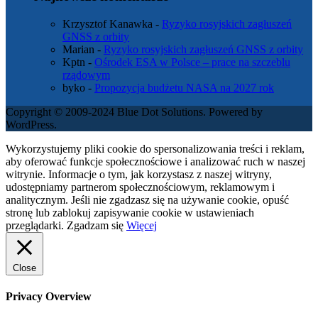
Krzysztof Kanawka
-
Ryzyko rosyjskich zagłuszeń
GNSS z orbity
Marian
-
Ryzyko rosyjskich zagłuszeń GNSS z orbity
Kptn
-
Ośrodek ESA w Polsce – prace na szczeblu
rządowym
byko
-
Propozycja budżetu NASA na 2027 rok
Copyright © 2009-2024 Blue Dot Solutions. Powered by
WordPress.
Wykorzystujemy pliki cookie do spersonalizowania treści i reklam,
aby oferować funkcje społecznościowe i analizować ruch w naszej
witrynie. Informacje o tym, jak korzystasz z naszej witryny,
udostępniamy partnerom społecznościowym, reklamowym i
analitycznym. Jeśli nie zgadzasz się na używanie cookie, opuść
stronę lub zablokuj zapisywanie cookie w ustawieniach
przeglądarki.
Zgadzam się
Więcej
Close
Privacy Overview