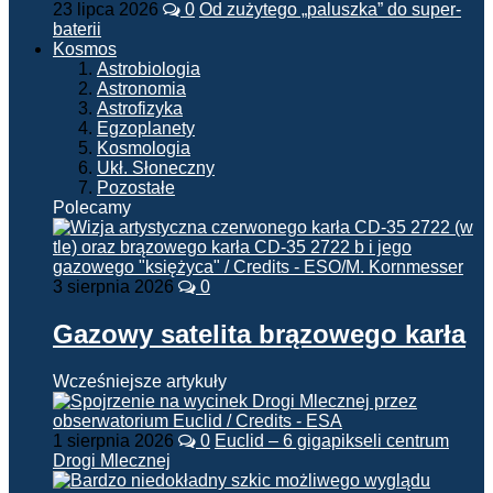
23 lipca 2026
0
Od zużytego „paluszka” do super-
baterii
Kosmos
Astrobiologia
Astronomia
Astrofizyka
Egzoplanety
Kosmologia
Ukł. Słoneczny
Pozostałe
Polecamy
3 sierpnia 2026
0
Gazowy satelita brązowego karła
Wcześniejsze artykuły
1 sierpnia 2026
0
Euclid – 6 gigapikseli centrum
Drogi Mlecznej