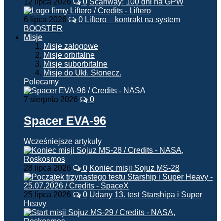
12 lipca 2026
0
Scanway: 100 dni na GPW
6 lipca 2026
0
Liftero – kontrakt na system
BOOSTER
Misje
Misje załogowe
Misje orbitalne
Misje suborbitalne
Misje do Ukł. Słonecz.
Polecamy
7 sierpnia 2026
0
Spacer EVA-96
Wcześniejsze artykuły
28 lipca 2026
0
Koniec misji Sojuz MS-28
25 lipca 2026
0
Udany 13. test Starshipa i Super
Heavy