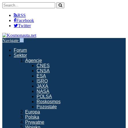
RSS
Facebook
Twitter
Navigate
Forum
Sektor
Agencje
CNES
CNSA
ESA
ISRO
JAXA
NASA
POLSA
Roskosmos
Pozostałe
Europa
Polska
Prywatne
Wojsko