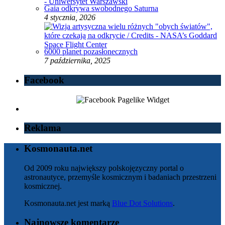
Gaia odkrywa swobodnego Saturna
4 stycznia, 2026
6000 planet pozasłonecznych
7 października, 2025
Facebook
Reklama
Kosmonauta.net
Od 2009 roku największy polskojęzyczny portal o
astronautyce, przemyśle kosmicznym i badaniach przestrzeni
kosmicznej.
Kosmonauta.net jest marką
Blue Dot Solutions
.
Najnowsze komentarze