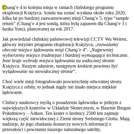
C
hang’e 4 to kolejna misja w ramach chińskiego programu
eksploracji Księżyca. Sonda ma zostać wysłana około roku 2020,
kilka lat po bardziej zaawansowanej misji Chang’e 5, typu “sample
return” (Chang’e 4 jest sondą, która byłą zapasem dla Chang’e 3 i
łazika Yutu), planowanej na rok 2017.
Jak powiedział chińskiej państwowej telewizji CCTV Wu Weiren,
główny inżynier programu eksploracji Księżyca, „
rozważamy
obecnie miejsce lądowania misji Chang’e 4
”. „
Najpewniej
wybierzemy miejsce trudniejsze i bardziej wymagające technicznie.
Inne kraje wybrały miejsca lądowania na widocznej stronie
Księżyca. Naszym zdaniem, następnym krokiem powinno być
wylądowanie na niewidocznej stronie
”.
Choć wiele misji fotografowało powierzchnię odwrotnej strony
Księżyca z orbity, to jednak nigdy nie miało miejsca miękkie
lądowanie.
Chińscy naukowcy myślą o posadzeniu lądownika w jednym z
największych kraterów w Układzie Słonecznym, w Basenie Biegun
Południowy – Aitken. Ten krater o średnicy 2500 km zajmuje
większą część niewidocznej z Ziemi strony Srebrnego Globu. Mają
nadzieje, że jego zbadania dostarczy nowych informacji o
przeszłości i powstaniu naszego naturalnego satelity.