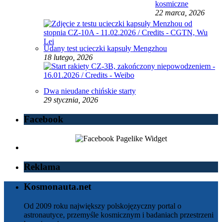
kosmiczne
22 marca, 2026
Udany test ucieczki kapsuły Mengzhou
18 lutego, 2026
Dwa nieudane chińskie starty
29 stycznia, 2026
Facebook
Reklama
Kosmonauta.net
Od 2009 roku największy polskojęzyczny portal o
astronautyce, przemyśle kosmicznym i badaniach przestrzeni