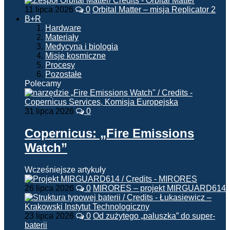
11 lipca 2026
0
Orbital Matter – misja Replicator 2
B+R
Hardware
Materiały
Medycyna i biologia
Misje kosmiczne
Procesy
Pozostałe
Polecamy
31 lipca 2026
0
Copernicus: „Fire Emissions
Watch”
Wcześniejsze artykuły
26 lipca 2026
0
MIRORES – projekt MIRGUARD614
23 lipca 2026
0
Od zużytego „paluszka” do super-
baterii