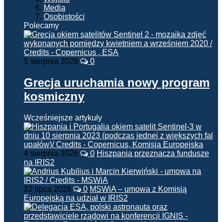
Media
Osobistości
Polecamy
5 sierpnia 2026
0
Grecja uruchamia nowy program
kosmiczny
Wcześniejsze artykuły
4 sierpnia 2026
0
Hiszpania przeznacza fundusze
na IRIS2
22 lipca 2026
0
MSWiA – umowa z Komisją
Europejską na udział w IRIS2