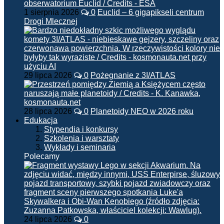
1 sierpnia 2026
0
Euclid – 6 gigapikseli centrum
Drogi Mlecznej
29 lipca 2026
0
Pożegnanie z 3I/ATLAS
28 lipca 2026
0
Planetoidy NEO w 2026 roku
Edukacja
Stypendia i konkursy
Szkolenia i warsztaty
Wykłady i seminaria
Polecamy
24 lipca 2026
0