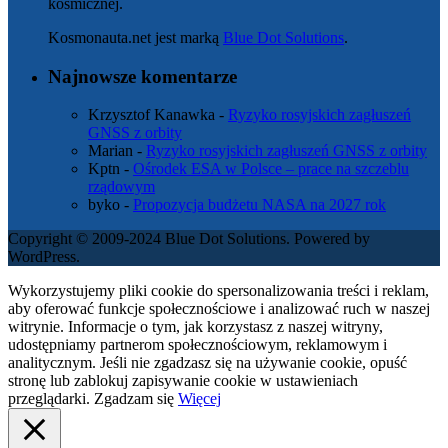
kosmicznej.
Kosmonauta.net jest marką
Blue Dot Solutions
.
Najnowsze komentarze
Krzysztof Kanawka
-
Ryzyko rosyjskich zagłuszeń
GNSS z orbity
Marian
-
Ryzyko rosyjskich zagłuszeń GNSS z orbity
Kptn
-
Ośrodek ESA w Polsce – prace na szczeblu
rządowym
byko
-
Propozycja budżetu NASA na 2027 rok
Copyright © 2009-2024 Blue Dot Solutions. Powered by
WordPress.
Wykorzystujemy pliki cookie do spersonalizowania treści i reklam,
aby oferować funkcje społecznościowe i analizować ruch w naszej
witrynie. Informacje o tym, jak korzystasz z naszej witryny,
udostępniamy partnerom społecznościowym, reklamowym i
analitycznym. Jeśli nie zgadzasz się na używanie cookie, opuść
stronę lub zablokuj zapisywanie cookie w ustawieniach
przeglądarki.
Zgadzam się
Więcej