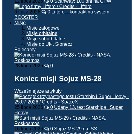
12 lipca 2026
0
Scanway: 100 dni na GPW
6 lipca 2026
0
Liftero – kontrakt na system
BOOSTER
Misje
Misje załogowe
Misje orbitalne
Misje suborbitalne
Misje do Ukł. Słonecz.
Polecamy
28 lipca 2026
0
Koniec misji Sojuz MS-28
Wcześniejsze artykuły
25 lipca 2026
0
Udany 13. test Starshipa i Super
Heavy
16 lipca 2026
0
Sojuz MS-29 na ISS