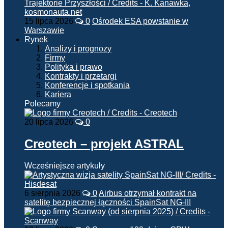
15 lipca 2026
0
Ośrodek ESA powstanie w
Warszawie
Rynek
Analizy i prognozy
Firmy
Polityka i prawo
Kontrakty i przetargi
Konferencje i spotkania
Kariera
Polecamy
20 lipca 2026
0
Creotech – projekt ASTRAL
Wcześniejsze artykuły
6 sierpnia 2026
0
Airbus otrzymał kontrakt na
satelitę bezpiecznej łączności SpainSat NG-III