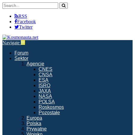
RSS
Facebook
Twitter
Navigate
Forum
Sektor
Agencje
CNES
CNSA
ESA
ISRO
JAXA
NASA
POLSA
Roskosmos
Pozostałe
Europa
Polska
Prywatne
Wojsko