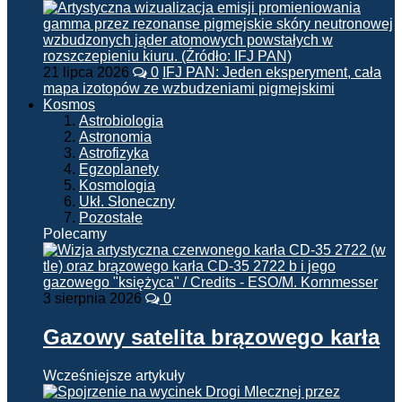
21 lipca 2026
0
IFJ PAN: Jeden eksperyment, cała
mapa izotopów ze wzbudzeniami pigmejskimi
Kosmos
Astrobiologia
Astronomia
Astrofizyka
Egzoplanety
Kosmologia
Ukł. Słoneczny
Pozostałe
Polecamy
3 sierpnia 2026
0
Gazowy satelita brązowego karła
Wcześniejsze artykuły