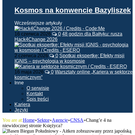
Kosmos na konwencie Bazyliszek
Wcześniejsze artykuły
16 czerwca 2026
0
48 godzin dla Bałtyku: rusza
Hack4Change 2026
2 czerwca 2026
0
Spotkaj ekspertkę: Efekty misji
IGNIS – psychologia w kosmosie
16 maja 2026
0
Warsztaty online „Kariera w sektorze
kosmicznym”
Inne
O serwisie
Kontakt
Spis treści
Kariera
Języki
You are at:
Home
»
Sektor
»
Agencje
»
CNSA
»
Chang’e 4 na
niewidocznej stronie Księżyca?