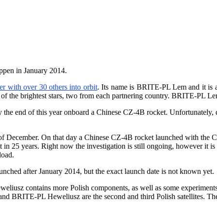
appen in January 2014.
er with over 30 others into orbit
. Its name is BRITE-PL Lem and it is a
ons of the brightest stars, two from each partnering country. BRITE-PL L
he end of this year onboard a Chinese CZ-4B rocket. Unfortunately, due
 of December. On that day a Chinese CZ-4B rocket launched with the Ch
ket in 25 years. Right now the investigation is still ongoing, however it 
load.
nched after January 2014, but the exact launch date is not known yet.
eliusz contains more Polish components, as well as some experiments 
BRITE-PL Heweliusz are the second and third Polish satellites. The fi