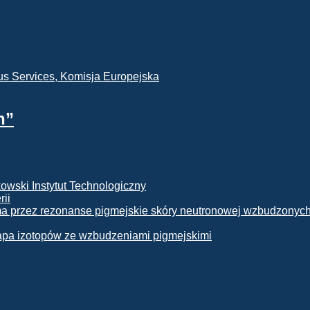
h”
rii
apa izotopów ze wzbudzeniami pigmejskimi