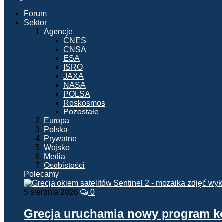
Forum
Sektor
Agencje
CNES
CNSA
ESA
ISRO
JAXA
NASA
POLSA
Roskosmos
Pozostałe
Europa
Polska
Prywatne
Wojsko
Media
Osobistości
Polecamy
5 sierpnia 2026
0
Grecja uruchamia nowy program 