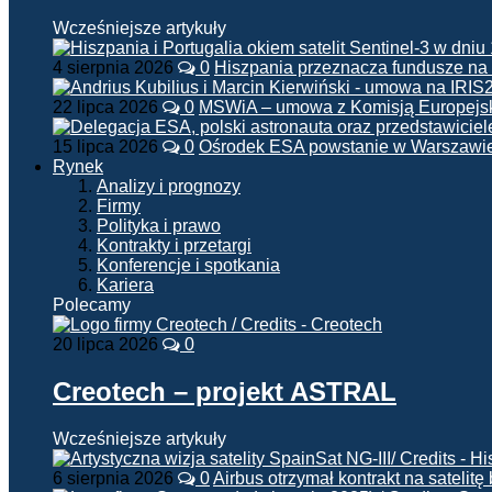
Wcześniejsze artykuły
4 sierpnia 2026
0
Hiszpania przeznacza fundusze na
22 lipca 2026
0
MSWiA – umowa z Komisją Europejsk
15 lipca 2026
0
Ośrodek ESA powstanie w Warszawi
Rynek
Analizy i prognozy
Firmy
Polityka i prawo
Kontrakty i przetargi
Konferencje i spotkania
Kariera
Polecamy
20 lipca 2026
0
Creotech – projekt ASTRAL
Wcześniejsze artykuły
6 sierpnia 2026
0
Airbus otrzymał kontrakt na satelit