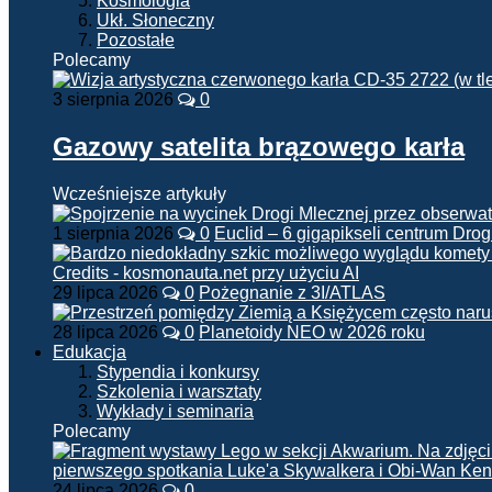
Kosmologia
Ukł. Słoneczny
Pozostałe
Polecamy
3 sierpnia 2026
0
Gazowy satelita brązowego karła
Wcześniejsze artykuły
1 sierpnia 2026
0
Euclid – 6 gigapikseli centrum Drog
29 lipca 2026
0
Pożegnanie z 3I/ATLAS
28 lipca 2026
0
Planetoidy NEO w 2026 roku
Edukacja
Stypendia i konkursy
Szkolenia i warsztaty
Wykłady i seminaria
Polecamy
24 lipca 2026
0