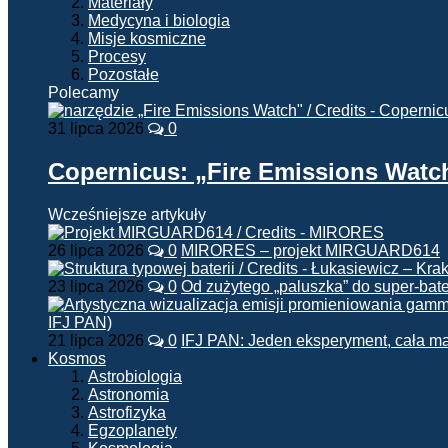
Materiały
Medycyna i biologia
Misje kosmiczne
Procesy
Pozostałe
Polecamy
31 lipca 2026
0
Copernicus: „Fire Emissions Watc
Wcześniejsze artykuły
26 lipca 2026
0
MIRORES – projekt MIRGUARD614
23 lipca 2026
0
Od zużytego „paluszka” do super-bate
21 lipca 2026
0
IFJ PAN: Jeden eksperyment, cała m
Kosmos
Astrobiologia
Astronomia
Astrofizyka
Egzoplanety