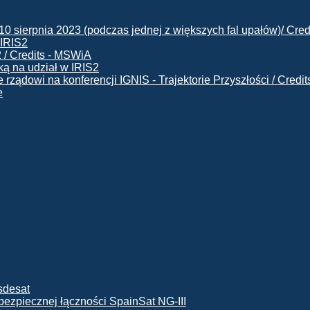
 IRIS2
ą na udział w IRIS2
e
ę bezpiecznej łączności SpainSat NG-III