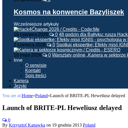
Kosmos na konwencie Bazyliszek
Wcześniejsze artykuły
16 czerwca 2026
0
48 godzin dla Bałtyku: rusza Ha
2 czerwca 2026
0
Spotkaj ekspertkę: Efekty misji IG
16 maja 2026
0
Warsztaty online „Kariera w sektorz
Inne
O serwisie
Kontakt
Spis treści
Kariera
Języki
You are at:
Home
»
Poland
»
Launch of BRITE-PL Heweliusz delayed
Launch of BRITE-PL Heweliusz delayed
0
By
Krzysztof Kanawka
on
19 grudnia 2013
Poland