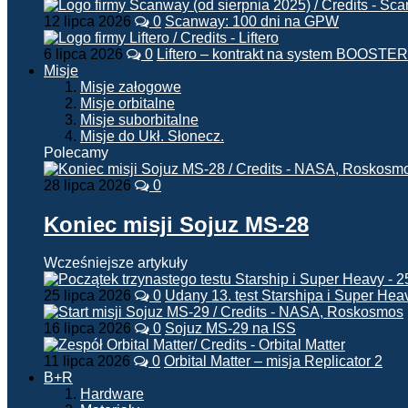
12 lipca 2026
0
Scanway: 100 dni na GPW
6 lipca 2026
0
Liftero – kontrakt na system BOOSTER
Misje
Misje załogowe
Misje orbitalne
Misje suborbitalne
Misje do Ukł. Słonecz.
Polecamy
28 lipca 2026
0
Koniec misji Sojuz MS-28
Wcześniejsze artykuły
25 lipca 2026
0
Udany 13. test Starshipa i Super Hea
16 lipca 2026
0
Sojuz MS-29 na ISS
11 lipca 2026
0
Orbital Matter – misja Replicator 2
B+R
Hardware