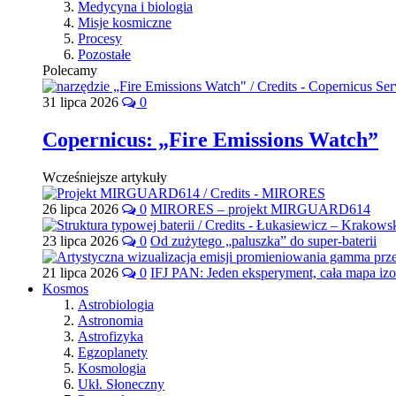
Medycyna i biologia
Misje kosmiczne
Procesy
Pozostałe
Polecamy
31 lipca 2026
0
Copernicus: „Fire Emissions Watch”
Wcześniejsze artykuły
26 lipca 2026
0
MIRORES – projekt MIRGUARD614
23 lipca 2026
0
Od zużytego „paluszka” do super-baterii
21 lipca 2026
0
IFJ PAN: Jeden eksperyment, cała mapa iz
Kosmos
Astrobiologia
Astronomia
Astrofizyka
Egzoplanety
Kosmologia
Ukł. Słoneczny