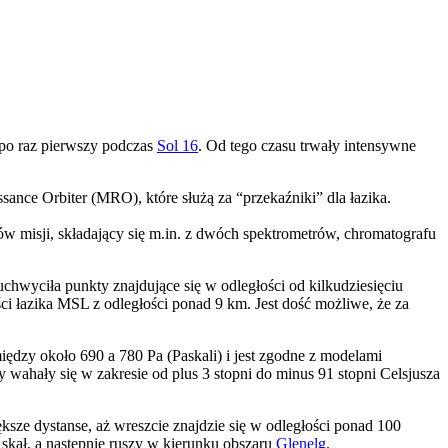
 po raz pierwszy podczas
Sol 16
. Od tego czasu trwały intensywne
ance Orbiter (MRO), które służą za “przekaźniki” dla łazika.
tów misji, składający się m.in. z dwóch spektrometrów, chromatografu
wyciła punkty znajdujące się w odległości od kilkudziesięciu
ści łazika MSL z odległości ponad 9 km. Jest dość możliwe, że za
iędzy około 690 a 780 Pa (Paskali) i jest zgodne z modelami
wahały się w zakresie od plus 3 stopni do minus 91 stopni Celsjusza
ksze dystanse, aż wreszcie znajdzie się w odległości ponad 100
skał, a następnie ruszy w kierunku obszaru
Glenelg
.