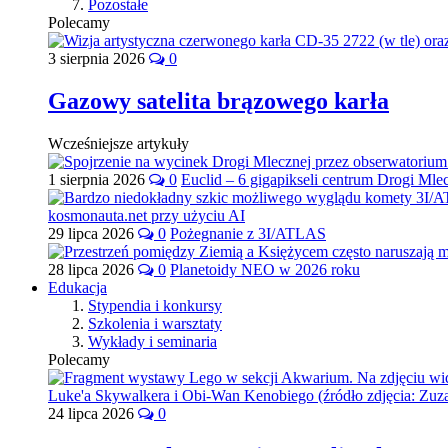
Pozostałe
Polecamy
3 sierpnia 2026
0
Gazowy satelita brązowego karła
Wcześniejsze artykuły
1 sierpnia 2026
0
Euclid – 6 gigapikseli centrum Drogi Mle
29 lipca 2026
0
Pożegnanie z 3I/ATLAS
28 lipca 2026
0
Planetoidy NEO w 2026 roku
Edukacja
Stypendia i konkursy
Szkolenia i warsztaty
Wykłady i seminaria
Polecamy
24 lipca 2026
0