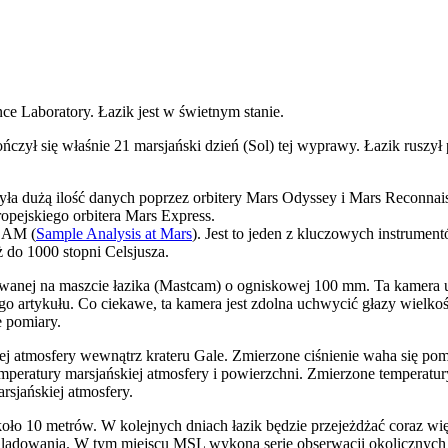
ce Laboratory. Łazik jest w świetnym stanie.
ńczył się właśnie 21 marsjański dzień (Sol) tej wyprawy. Łazik ruszył
ła dużą ilość danych poprzez orbitery Mars Odyssey i Mars Reconnaiss
opejskiego orbitera Mars Express.
 SAM (
Sample Analysis at Mars
). Jest to jeden z kluczowych instrumen
 do 1000 stopni Celsjusza.
anej na maszcie łazika (Mastcam) o ogniskowej 100 mm. Ta kamera uch
ego artykułu. Co ciekawe, ta kamera jest zdolna uchwycić głazy wielko
e pomiary.
ej atmosfery wewnątrz krateru Gale. Zmierzone ciśnienie waha się pom
peratury marsjańskiej atmosfery i powierzchni. Zmierzone temperatury 
rsjańskiej atmosfery.
koło 10 metrów. W kolejnych dniach łazik będzie przejeżdżać coraz wię
 lądowania. W tym miejscu MSL wykona serię obserwacji okolicznych 