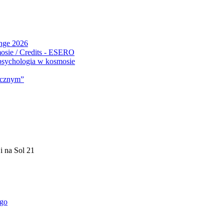
ange 2026
 psychologia w kosmosie
micznym”
i na Sol 21
ego