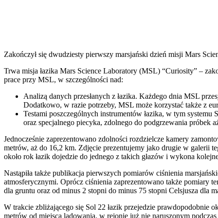
Zakończył się dwudziesty pierwszy marsjański dzień misji Mars Scien
Trwa misja łazika Mars Science Laboratory (MSL) “Curiosity” – zako
prace przy MSL, w szczególności nad:
Analizą danych przesłanych z łazika. Każdego dnia MSL przesy
Dodatkowo, w razie potrzeby, MSL może korzystać także z eur
Testami poszczególnych instrumentów łazika, w tym systemu
oraz specjalnego piecyka, zdolnego do podgrzewania próbek aż
Jednocześnie zaprezentowano zdolności rozdzielcze kamery zamontow
metrów, aż do 16,2 km. Zdjęcie prezentujemy jako drugie w galerii t
około rok łazik dojedzie do jednego z takich głazów i wykona kolejn
Nastąpiła także publikacja pierwszych pomiarów ciśnienia marsjański
atmosferycznymi. Oprócz ciśnienia zaprezentowano także pomiary tem
dla gruntu oraz od minus 2 stopni do minus 75 stopni Celsjusza dla ma
W trakcie zbliżającego się Sol 22 łazik przejedzie prawdopodobnie o
metrów od miejsca lądowania, w rejonie już nie naruszonym podczas