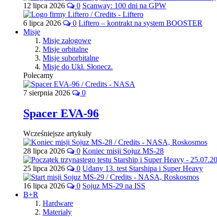
12 lipca 2026
0
Scanway: 100 dni na GPW
6 lipca 2026
0
Liftero – kontrakt na system BOOSTER
Misje
Misje załogowe
Misje orbitalne
Misje suborbitalne
Misje do Ukł. Słonecz.
Polecamy
7 sierpnia 2026
0
Spacer EVA-96
Wcześniejsze artykuły
28 lipca 2026
0
Koniec misji Sojuz MS-28
25 lipca 2026
0
Udany 13. test Starshipa i Super Heavy
16 lipca 2026
0
Sojuz MS-29 na ISS
B+R
Hardware
Materiały