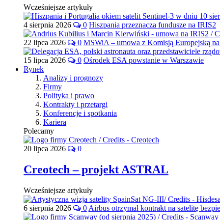
Wcześniejsze artykuły
4 sierpnia 2026
0
Hiszpania przeznacza fundusze na IRIS2
22 lipca 2026
0
MSWiA – umowa z Komisją Europejską na 
15 lipca 2026
0
Ośrodek ESA powstanie w Warszawie
Rynek
Analizy i prognozy
Firmy
Polityka i prawo
Kontrakty i przetargi
Konferencje i spotkania
Kariera
Polecamy
20 lipca 2026
0
Creotech – projekt ASTRAL
Wcześniejsze artykuły
6 sierpnia 2026
0
Airbus otrzymał kontrakt na satelitę bezpi