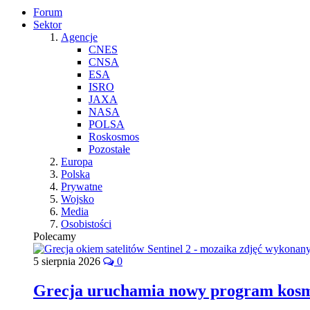
Forum
Sektor
Agencje
CNES
CNSA
ESA
ISRO
JAXA
NASA
POLSA
Roskosmos
Pozostałe
Europa
Polska
Prywatne
Wojsko
Media
Osobistości
Polecamy
5 sierpnia 2026
0
Grecja uruchamia nowy program kos