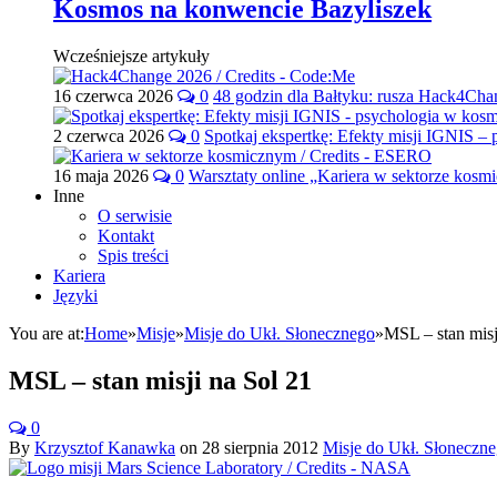
Kosmos na konwencie Bazyliszek
Wcześniejsze artykuły
16 czerwca 2026
0
48 godzin dla Bałtyku: rusza Hack4Ch
2 czerwca 2026
0
Spotkaj ekspertkę: Efekty misji IGNIS –
16 maja 2026
0
Warsztaty online „Kariera w sektorze kos
Inne
O serwisie
Kontakt
Spis treści
Kariera
Języki
You are at:
Home
»
Misje
»
Misje do Ukł. Słonecznego
»
MSL – stan misj
MSL – stan misji na Sol 21
0
By
Krzysztof Kanawka
on
28 sierpnia 2012
Misje do Ukł. Słoneczn