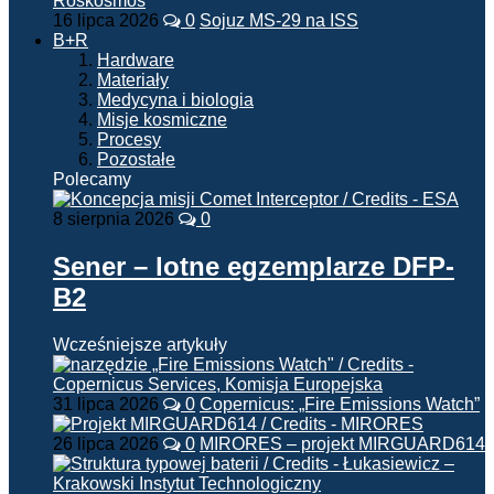
16 lipca 2026
0
Sojuz MS-29 na ISS
B+R
Hardware
Materiały
Medycyna i biologia
Misje kosmiczne
Procesy
Pozostałe
Polecamy
8 sierpnia 2026
0
Sener – lotne egzemplarze DFP-
B2
Wcześniejsze artykuły
31 lipca 2026
0
Copernicus: „Fire Emissions Watch”
26 lipca 2026
0
MIRORES – projekt MIRGUARD614