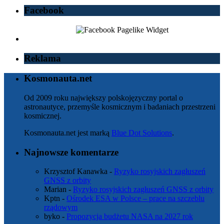
Facebook
Reklama
Kosmonauta.net
Od 2009 roku największy polskojęzyczny portal o
astronautyce, przemyśle kosmicznym i badaniach przestrzeni
kosmicznej.
Kosmonauta.net jest marką
Blue Dot Solutions
.
Najnowsze komentarze
Krzysztof Kanawka
-
Ryzyko rosyjskich zagłuszeń
GNSS z orbity
Marian
-
Ryzyko rosyjskich zagłuszeń GNSS z orbity
Kptn
-
Ośrodek ESA w Polsce – prace na szczeblu
rządowym
byko
-
Propozycja budżetu NASA na 2027 rok