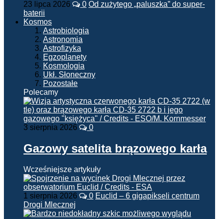
23 lipca 2026
0
Od zużytego „paluszka” do super-
baterii
Kosmos
Astrobiologia
Astronomia
Astrofizyka
Egzoplanety
Kosmologia
Ukł. Słoneczny
Pozostałe
Polecamy
3 sierpnia 2026
0
Gazowy satelita brązowego karła
Wcześniejsze artykuły
1 sierpnia 2026
0
Euclid – 6 gigapikseli centrum
Drogi Mlecznej