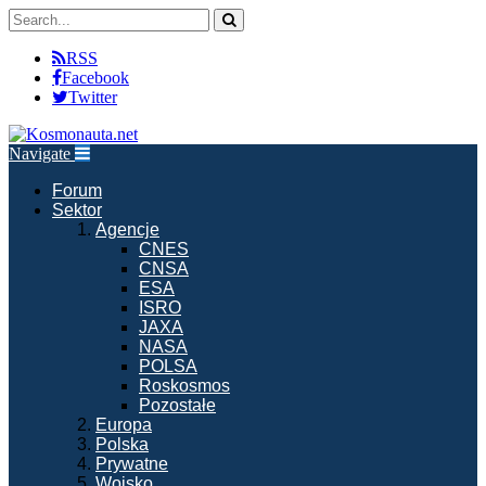
RSS
Facebook
Twitter
Navigate
Forum
Sektor
Agencje
CNES
CNSA
ESA
ISRO
JAXA
NASA
POLSA
Roskosmos
Pozostałe
Europa
Polska
Prywatne
Wojsko