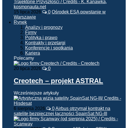
15 lipca 2026
0
Ośrodek ESA powstanie w
Warszawie
Rynek
Analizy i prognozy
Firmy
Polityka i prawo
Kontrakty i przetargi
Konferencje i spotkania
Kariera
Polecamy
20 lipca 2026
0
Creotech – projekt ASTRAL
Wcześniejsze artykuły
6 sierpnia 2026
0
Airbus otrzymał kontrakt na
satelitę bezpiecznej łączności SpainSat NG-III