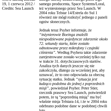
samego producenta, Space Systems/Loral,
też wyniesionego przez Sea Launch. W
2004 roku Telstar 14/Estrela do Sul 1
również nie mógł rozłożyć jednego z paneli
ogniw słonecznych.
Jednak teraz Psyher informuje, że
“inżynierowie Boeinga znaleźli
niespodziewane pojedyncze zdarzenie około
72. sekundy startu, które zostało
odnotowane przez mikrofony i czujniki
ciśnienia”
. Według Psyhera takie zdarzenie
zarejestrowane zostało wcześniej tylko raz
w trakcie 31. dotychczasowych startów.
Analiza tych danych jeszcze się nie
zakończyła, dlatego za wcześniej jest, aby
uznawać, że to ono odpowiada za obecną
sytuację statku. Jednak
“sytuacja jest
łudząco podobna do jednej z poprzednich
misji”
, powiedział Psyher. Peter Stier,
rzecznik prasowy Sea Launch, potwierdził
potem, że tą “poprzednią misją” ma być
właśnie misja Telstara-14, i że w 2004 roku
odebrano podobne dane w podobnej chwili
lotu.