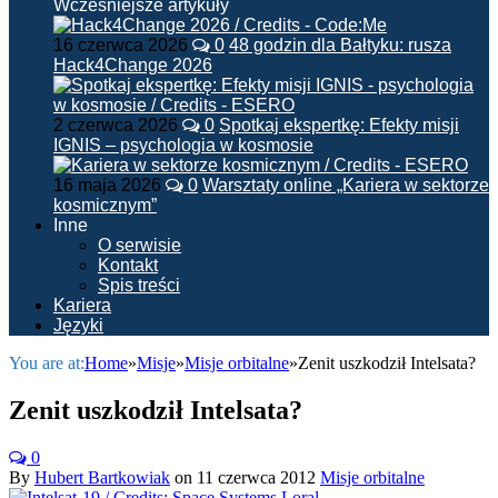
Wcześniejsze artykuły
16 czerwca 2026
0
48 godzin dla Bałtyku: rusza
Hack4Change 2026
2 czerwca 2026
0
Spotkaj ekspertkę: Efekty misji
IGNIS – psychologia w kosmosie
16 maja 2026
0
Warsztaty online „Kariera w sektorze
kosmicznym”
Inne
O serwisie
Kontakt
Spis treści
Kariera
Języki
You are at:
Home
»
Misje
»
Misje orbitalne
»
Zenit uszkodził Intelsata?
Zenit uszkodził Intelsata?
0
By
Hubert Bartkowiak
on
11 czerwca 2012
Misje orbitalne