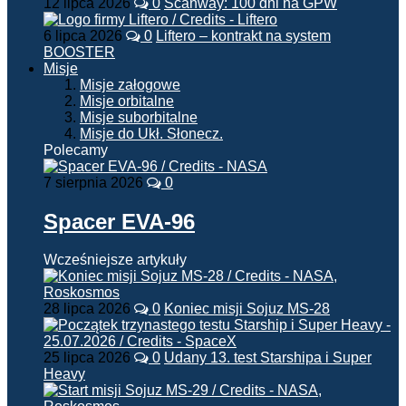
12 lipca 2026
0
Scanway: 100 dni na GPW
6 lipca 2026
0
Liftero – kontrakt na system
BOOSTER
Misje
Misje załogowe
Misje orbitalne
Misje suborbitalne
Misje do Ukł. Słonecz.
Polecamy
7 sierpnia 2026
0
Spacer EVA-96
Wcześniejsze artykuły
28 lipca 2026
0
Koniec misji Sojuz MS-28
25 lipca 2026
0
Udany 13. test Starshipa i Super
Heavy