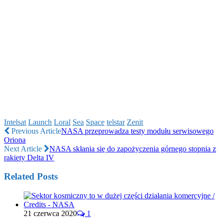
Intelsat
Launch
Loral
Sea
Space
telstar
Zenit
Previous Article
NASA przeprowadza testy modułu serwisowego
Oriona
Next Article
NASA skłania się do zapożyczenia górnego stopnia z
rakiety Delta IV
Related Posts
21 czerwca 2020
1