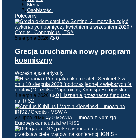
Media
Osobistości
Polecamy
5 sierpnia 2026
0
Grecja uruchamia nowy program
kosmiczny
Wcześniejsze artykuły
4 sierpnia 2026
0
Hiszpania przeznacza fundusze
na IRIS2
22 lipca 2026
0
MSWiA – umowa z Komisją
Europejską na udział w IRIS2