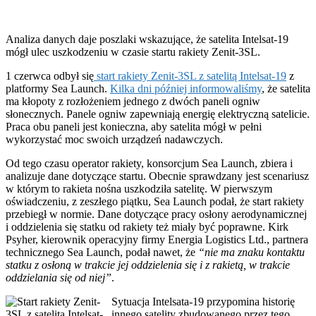
Analiza danych daje poszlaki wskazujące, że satelita Intelsat-19
mógł ulec uszkodzeniu w czasie startu rakiety Zenit-3SL.
1 czerwca odbył się
start rakiety Zenit-3SL z satelitą Intelsat-19
z
platformy Sea Launch.
Kilka dni później informowaliśmy
, że satelita
ma kłopoty z rozłożeniem jednego z dwóch paneli ogniw
słonecznych. Panele ogniw zapewniają energię elektryczną satelicie.
Praca obu paneli jest konieczna, aby satelita mógł w pełni
wykorzystać moc swoich urządzeń nadawczych.
Od tego czasu operator rakiety, konsorcjum Sea Launch, zbiera i
analizuje dane dotyczące startu. Obecnie sprawdzany jest scenariusz
w którym to rakieta nośna uszkodziła satelitę. W pierwszym
oświadczeniu, z zeszłego piątku, Sea Launch podał, że start rakiety
przebiegł w normie. Dane dotyczące pracy osłony aerodynamicznej
i oddzielenia się statku od rakiety też miały być poprawne. Kirk
Psyher, kierownik operacyjny firmy Energia Logistics Ltd., partnera
technicznego Sea Launch, podał nawet, że
“nie ma znaku kontaktu
statku z osłoną w trakcie jej oddzielenia się i z rakietą, w trakcie
oddzielania się od niej”
.
Sytuacja Intelsata-19 przypomina historię
innego satelity zbudowanego przez tego