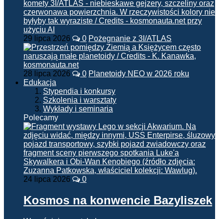
29 lipca 2026
0
Pożegnanie z 3I/ATLAS
28 lipca 2026
0
Planetoidy NEO w 2026 roku
Edukacja
Stypendia i konkursy
Szkolenia i warsztaty
Wykłady i seminaria
Polecamy
24 lipca 2026
0
Kosmos na konwencie Bazyliszek