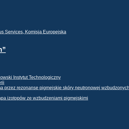
h”
rii
apa izotopów ze wzbudzeniami pigmejskimi