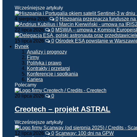
Wcześniejsze artykuły
4 sierpnia 2026
0
Hiszpania przeznacza fundusze na
22 lipca 2026
0
MSWiA – umowa z Komisją Europejsk
15 lipca 2026
0
Ośrodek ESA powstanie w Warszawi
Rynek
Analizy i prognozy
Firmy
Polityka i prawo
Kontrakty i przetargi
Konferencje i spotkania
Kariera
Polecamy
20 lipca 2026
0
Creotech – projekt ASTRAL
Wcześniejsze artykuły
12 lipca 2026
0
Scanway: 100 dni na GPW