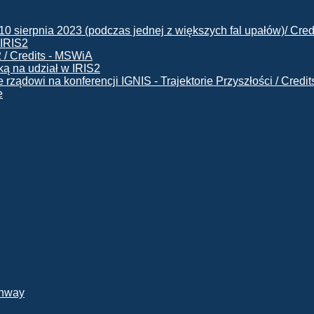
 IRIS2
ą na udział w IRIS2
e