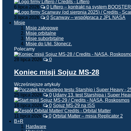
6 lipca 2026
0
Liftero – kontrakt na system BOOSTER
3 lipca 2026
0
Scanway – współpraca z JPL NASA
Misje
Misje załogowe
Misje orbitalne
Misje suborbitalne
Misje do Ukł. Słonecz.
Polecamy
28 lipca 2026
0
Koniec misji Sojuz MS-28
Wcześniejsze artykuły
25 lipca 2026
0
Udany 13. test Starshipa i Super Hea
16 lipca 2026
0
Sojuz MS-29 na ISS
11 lipca 2026
0
Orbital Matter – misja Replicator 2
B+R
Hardware