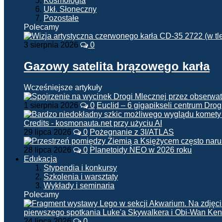
Kosmologia
Ukł. Słoneczny
Pozostałe
Polecamy
3 sierpnia 2026
0
Gazowy satelita brązowego karła
Wcześniejsze artykuły
1 sierpnia 2026
0
Euclid – 6 gigapikseli centrum Drog
29 lipca 2026
0
Pożegnanie z 3I/ATLAS
28 lipca 2026
0
Planetoidy NEO w 2026 roku
Edukacja
Stypendia i konkursy
Szkolenia i warsztaty
Wykłady i seminaria
Polecamy
24 lipca 2026
0