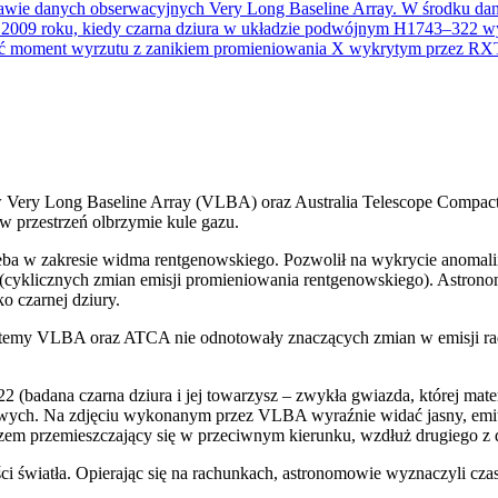
pów Very Long Baseline Array (VLBA) oraz Australia Telescope Comp
 w przestrzeń olbrzymie kule gazu.
eba w zakresie widma rentgenowskiego. Pozwolił na wykrycie anomali
h (cyklicznych zmian emisji promieniowania rentgenowskiego). Astron
o czarnej dziury.
ystemy VLBA oraz ATCA nie odnotowały znaczących zmian w emisji ra
(badana czarna dziura i jej towarzysz – zwykła gwiazda, której mater
diowych. Na zdjęciu wykonanym przez VLBA wyraźnie widać jasny, emit
zem przemieszczający się w przeciwnym kierunku, wzdłuż drugiego z 
ci światła. Opierając się na rachunkach, astronomowie wyznaczyli cza