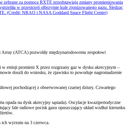
act Array (ATCA) pozwoliły międzynarodowemu zespołowi
i w emisji promieni X przez rozgrzany gaz w dysku akrecyjnym –
omowie doszli do wniosku, że zjawisko to powoduje nagromadzenie
diowej pochodzącej z obserwowanej czarnej dziury. Czwartego
ia opada na dysk akrecyjny sąsiada). Oscylacje kwaziperiodyczne
ujący fale radiowe pocisk gazu opuszczający układ wzdłuż kierunku
dżetów.
s ich wyrzutu na 3 czerwca.