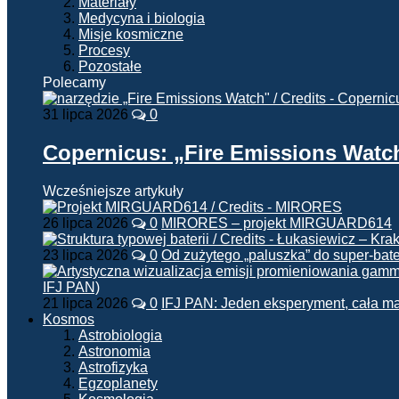
Materiały
Medycyna i biologia
Misje kosmiczne
Procesy
Pozostałe
Polecamy
31 lipca 2026
0
Copernicus: „Fire Emissions Watc
Wcześniejsze artykuły
26 lipca 2026
0
MIRORES – projekt MIRGUARD614
23 lipca 2026
0
Od zużytego „paluszka” do super-bate
21 lipca 2026
0
IFJ PAN: Jeden eksperyment, cała m
Kosmos
Astrobiologia
Astronomia
Astrofizyka
Egzoplanety