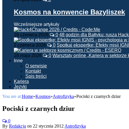
Kosmos na konwencie Bazyliszek
Wcześniejsze artykuły
16 czerwca 2026
0
48 godzin dla Bałtyku: rusza Ha
2 czerwca 2026
0
Spotkaj ekspertkę: Efekty misji IG
16 maja 2026
0
Warsztaty online „Kariera w sektorz
Inne
O serwisie
Kontakt
Spis treści
Kariera
Języki
You are at:
Home
»
Kosmos
»
Astrofizyka
»
Pociski z czarnych dziur
Pociski z czarnych dziur
0
By
Redakcja
on
22 stycznia 2012
Astrofizyka