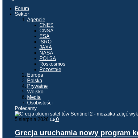
Forum
Sektor
Agencje
CNES
CNSA
ESA
ISRO
JAXA
NASA
POLSA
Roskosmos
Pozostałe
Europa
Polska
Prywatne
Wojsko
Media
Osobistości
Polecamy
5 sierpnia 2026
0
Grecja uruchamia nowy program 