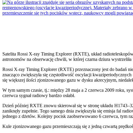
Satelita Rossi X-ray Timing Explorer (RXTE), układ radiotelesko
astronomów na obserwację chwili, w której czarna dziura wystrzeliła
Rossi X-ray Timing Explorer (RXTE) przeznaczony jest do badań ni
znacząco zwiększyła się częstotliwość oscylacji kwaziperiodycznyc
się większej ilości zjonizowanego gazu w dysku akrecyjnym, niedalek
W tym samym czasie, tj.: między 28 maja a 2 czerwca 2009 roku, s
czerwca sygnał radiowy bardzo osłabł.
Dzień później RXTE znowu skierował się w stronę układu H1743–322 
zaniknęły zupełnie. Tego samego dnia zwiększyła się emisja fal ra
jednego z dżetów. Kolejny pocisk zaobserwowano 6 czerwca, tym ra
Kule zjonizowanego gazu przemieszczają się z jedną czwartą prędkoś