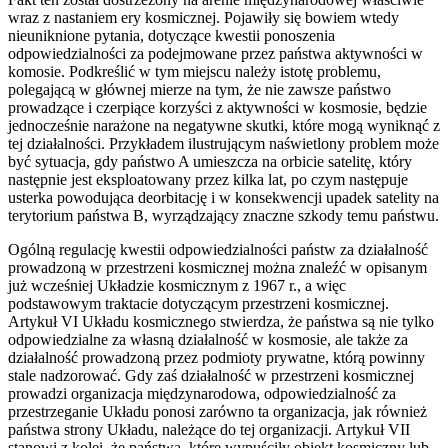
wraz z nastaniem ery kosmicznej. Pojawiły się bowiem wtedy
nieuniknione pytania, dotyczące kwestii ponoszenia
odpowiedzialności za podejmowane przez państwa aktywności w
komosie. Podkreślić w tym miejscu należy istotę problemu,
polegającą w głównej mierze na tym, że nie zawsze państwo
prowadzące i czerpiące korzyści z aktywności w kosmosie, będzie
jednocześnie narażone na negatywne skutki, które mogą wyniknąć z
tej działalności. Przykładem ilustrującym naświetlony problem może
być sytuacja, gdy państwo A umieszcza na orbicie satelitę, który
następnie jest eksploatowany przez kilka lat, po czym następuje
usterka powodująca deorbitację i w konsekwencji upadek satelity na
terytorium państwa B, wyrządzający znaczne szkody temu państwu.
Ogólną regulację kwestii odpowiedzialności państw za działalność
prowadzoną w przestrzeni kosmicznej można znaleźć w opisanym
już wcześniej Układzie kosmicznym z 1967 r., a więc
podstawowym traktacie dotyczącym przestrzeni kosmicznej.
Artykuł VI Układu kosmicznego stwierdza, że państwa są nie tylko
odpowiedzialne za własną działalność w kosmosie, ale także za
działalność prowadzoną przez podmioty prywatne, którą powinny
stale nadzorować. Gdy zaś działalność w przestrzeni kosmicznej
prowadzi organizacja międzynarodowa, odpowiedzialność za
przestrzeganie Układu ponosi zarówno ta organizacja, jak również
państwa strony Układu, należące do tej organizacji. Artykuł VII
stanowi z kolei, że państwa, które wypuściły obiekt kosmiczny lub