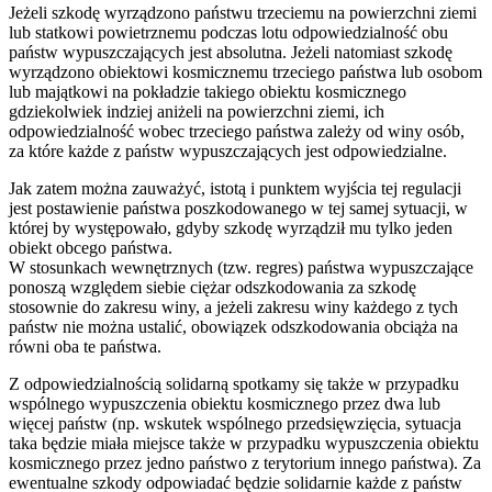
Jeżeli szkodę wyrządzono państwu trzeciemu na powierzchni ziemi
lub statkowi powietrznemu podczas lotu odpowiedzialność obu
państw wypuszczających jest absolutna. Jeżeli natomiast szkodę
wyrządzono obiektowi kosmicznemu trzeciego państwa lub osobom
lub majątkowi na pokładzie takiego obiektu kosmicznego
gdziekolwiek indziej aniżeli na powierzchni ziemi, ich
odpowiedzialność wobec trzeciego państwa zależy od winy osób,
za które każde z państw wypuszczających jest odpowiedzialne.
Jak zatem można zauważyć, istotą i punktem wyjścia tej regulacji
jest postawienie państwa poszkodowanego w tej samej sytuacji, w
której by występowało, gdyby szkodę wyrządził mu tylko jeden
obiekt obcego państwa.
W stosunkach wewnętrznych (tzw. regres) państwa wypuszczające
ponoszą względem siebie ciężar odszkodowania za szkodę
stosownie do zakresu winy, a jeżeli zakresu winy każdego z tych
państw nie można ustalić, obowiązek odszkodowania obciąża na
równi oba te państwa.
Z odpowiedzialnością solidarną spotkamy się także w przypadku
wspólnego wypuszczenia obiektu kosmicznego przez dwa lub
więcej państw (np. wskutek wspólnego przedsięwzięcia, sytuacja
taka będzie miała miejsce także w przypadku wypuszczenia obiektu
kosmicznego przez jedno państwo z terytorium innego państwa). Za
ewentualne szkody odpowiadać będzie solidarnie każde z państw