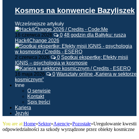
Kosmos na konwencie Bazyliszek
Wcześniejsze artykuły
16 czerwca 2026
0
48 godzin dla Bałtyku: rusza
Hack4Change 2026
2 czerwca 2026
0
Spotkaj ekspertkę: Efekty misji
IGNIS – psychologia w kosmosie
16 maja 2026
0
Warsztaty online „Kariera w sektorze
kosmicznym”
Inne
O serwisie
Kontakt
Spis treści
Kariera
Języki
You are at:
Home
»
Sektor
»
Agencje
»
Pozostałe
»
Uregulowanie kwestii
odpowiedzialności za szkody wyrządzone przez obiekty kosmiczne