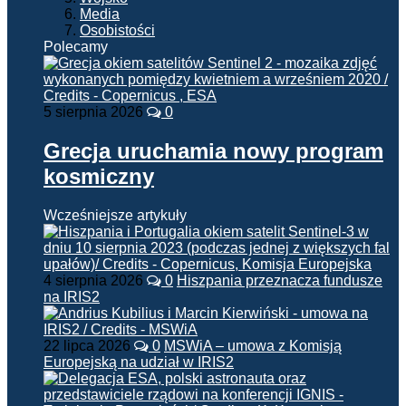
Media
Osobistości
Polecamy
5 sierpnia 2026
0
Grecja uruchamia nowy program
kosmiczny
Wcześniejsze artykuły
4 sierpnia 2026
0
Hiszpania przeznacza fundusze
na IRIS2
22 lipca 2026
0
MSWiA – umowa z Komisją
Europejską na udział w IRIS2