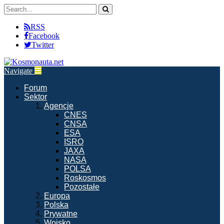
RSS
Facebook
Twitter
Navigate
Forum
Sektor
Agencje
CNES
CNSA
ESA
ISRO
JAXA
NASA
POLSA
Roskosmos
Pozostałe
Europa
Polska
Prywatne
Wojsko