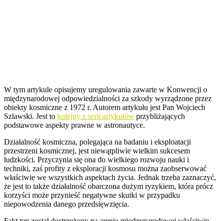
W tym artykule opisujemy uregulowania zawarte w Konwencji o
międzynarodowej odpowiedzialności za szkody wyrządzone przez
obiekty kosmiczne z 1972 r. Autorem artykułu jest Pan Wojciech
Szlawski. Jest to
kolejny z serii artykułów
przybliżających
podstawowe aspekty prawne w astronautyce.
Działalność kosmiczna, polegająca na badaniu i eksploatacji
przestrzeni kosmicznej, jest niewątpliwie wielkim sukcesem
ludzkości. Przyczynia się ona do wielkiego rozwoju nauki i
techniki, zaś profity z eksploracji kosmosu można zaobserwować
właściwie we wszystkich aspektach życia. Jednak trzeba zaznaczyć,
że jest to także działalność obarczona dużym ryzykiem, która prócz
korzyści może przynieść negatywne skutki w przypadku
niepowodzenia danego przedsięwzięcia.
Fakt ten został dostrzeżony na arenie międzynarodowej właściwie