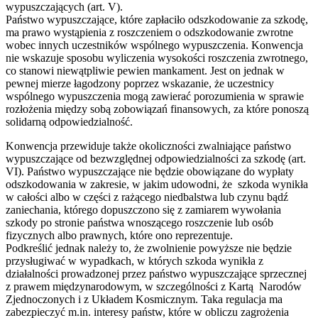
wypuszczających (art. V).
Państwo wypuszczające, które zapłaciło odszkodowanie za szkodę,
ma prawo wystąpienia z roszczeniem o odszkodowanie zwrotne
wobec innych uczestników wspólnego wypuszczenia. Konwencja
nie wskazuje sposobu wyliczenia wysokości roszczenia zwrotnego,
co stanowi niewątpliwie pewien mankament. Jest on jednak w
pewnej mierze łagodzony poprzez wskazanie, że uczestnicy
wspólnego wypuszczenia mogą zawierać porozumienia w sprawie
rozłożenia między sobą zobowiązań finansowych, za które ponoszą
solidarną odpowiedzialność.
Konwencja przewiduje także okoliczności zwalniające państwo
wypuszczające od bezwzględnej odpowiedzialności za szkodę (art.
VI). Państwo wypuszczające nie będzie obowiązane do wypłaty
odszkodowania w zakresie, w jakim udowodni, że szkoda wynikła
w całości albo w części z rażącego niedbalstwa lub czynu bądź
zaniechania, którego dopuszczono się z zamiarem wywołania
szkody po stronie państwa wnoszącego roszczenie lub osób
fizycznych albo prawnych, które ono reprezentuje.
Podkreślić jednak należy to, że zwolnienie powyższe nie będzie
przysługiwać w wypadkach, w których szkoda wynikła z
działalności prowadzonej przez państwo wypuszczające sprzecznej
z prawem międzynarodowym, w szczególności z Kartą Narodów
Zjednoczonych i z Układem Kosmicznym. Taka regulacja ma
zabezpieczyć m.in. interesy państw, które w obliczu zagrożenia