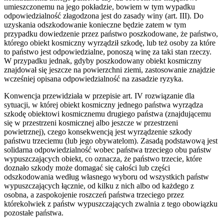
umieszczonemu na jego pokładzie, bowiem w tym wypadku
odpowiedzialność złagodzona jest do zasady winy (art. III). Do
uzyskania odszkodowanie konieczne będzie zatem w tym
przypadku dowiedzenie przez państwo poszkodowane, że państwo,
którego obiekt kosmiczny wyrządził szkodę, lub też osoby za które
to państwo jest odpowiedzialne, ponoszą winę za taki stan rzeczy.
W przypadku jednak, gdyby poszkodowany obiekt kosmiczny
znajdował się jeszcze na powierzchni ziemi, zastosowanie znajdzie
wcześniej opisana odpowiedzialność na zasadzie ryzyka.
Konwencja przewidziała w przepisie art. IV rozwiązanie dla
sytuacji, w której obiekt kosmiczny jednego państwa wyrządza
szkodę obiektowi kosmicznemu drugiego państwa (znajdującemu
się w przestrzeni kosmicznej albo jeszcze w przestrzeni
powietrznej), czego konsekwencją jest wyrządzenie szkody
państwu trzeciemu (lub jego obywatelom). Zasadą podstawową jest
solidarna odpowiedzialność wobec państwa trzeciego obu państw
wypuszczających obiekt, co oznacza, że państwo trzecie, które
doznało szkody może domagać się całości lub części
odszkodowania według własnego wyboru od wszystkich państw
wypuszczających łącznie, od kilku z nich albo od każdego z
osobna, a zaspokojenie roszczeń państwa trzeciego przez
którekolwiek z państw wypuszczających zwalnia z tego obowiązku
pozostałe państwa.