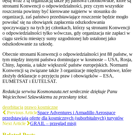
będą wraz z tą organizacją także jej państwa członkowskie, które są
stronami Konwencji o odpowiedzialności, przy czym wszystkie
roszczenia powinny być kierowane najpierw w stosunku do
organizacji, zaś państwo przedstawiające roszczenie będzie mogło
powołać się na obowiązek zapłacenia odszkodowania
spoczywający na tych jej członkach, którzy są stronami Konwencji
o odpowiedzialności tylko wówczas, gdy organizacja nie zapłaci w
ciągu sześciu miesięcy sumy uzgodnionej lub ustalonej jako
odszkodowanie za szkodę.
Obecnie stronami Konwencji o odpowiedzialności jest 88 państw, w
tym między innymi państwa dominujące w kosmosie – USA, Rosja,
Chiny, Japonia, a także większość państw europejskich. Normami
Konwencji są związane także 3 organizacje międzynarodowe, które
złożyły deklaracje o przyjęciu praw i obowiązków – ESA,
EUMETSAT i EUTELSAT.
Redakcja serwisu Kosmonauta.net serdecznie dziękuje Panu
Wojciechowi Szlawskiemu za przesłany tekst.
deorbitacja
prawo kosmiczne
Previous Article
Space Adventures i Armadillo Aerospace
przedstawiają ofertę dla kosmicznych (suborbitalnych) turystów
Next Article
GRAIL – przegląd misji
Related Posts