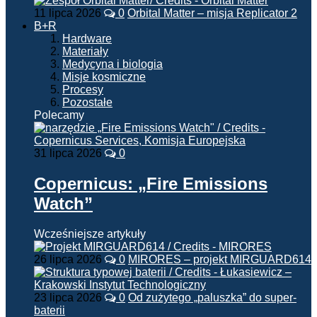
11 lipca 2026
0
Orbital Matter – misja Replicator 2
B+R
Hardware
Materiały
Medycyna i biologia
Misje kosmiczne
Procesy
Pozostałe
Polecamy
31 lipca 2026
0
Copernicus: „Fire Emissions
Watch”
Wcześniejsze artykuły
26 lipca 2026
0
MIRORES – projekt MIRGUARD614
23 lipca 2026
0
Od zużytego „paluszka” do super-
baterii