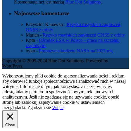
Kosmonauta.net jest marką
Blue Dot Solutions
.
Najnowsze komentarze
Krzysztof Kanawka
-
Ryzyko rosyjskich zagłuszeń
GNSS z orbity
Marian
-
Ryzyko rosyjskich zagłuszeń GNSS z orbity
Kptn
-
Ośrodek ESA w Polsce – prace na szczeblu
rządowym
byko
-
Propozycja budżetu NASA na 2027 rok
Copyright © 2009-2024 Blue Dot Solutions. Powered by
WordPress.
Wykorzystujemy pliki cookie do spersonalizowania treści i reklam,
aby oferować funkcje społecznościowe i analizować ruch w naszej
witrynie. Informacje o tym, jak korzystasz z naszej witryny,
udostępniamy partnerom społecznościowym, reklamowym i
analitycznym. Jeśli nie zgadzasz się na używanie cookie, opuść
stronę lub zablokuj zapisywanie cookie w ustawieniach
przeglądarki.
Zgadzam się
Więcej
Close