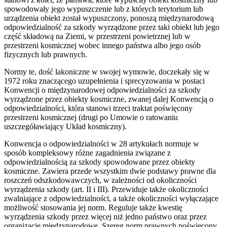
spowodowały jego wypuszczenie lub z których terytorium lub
urządzenia obiekt został wypuszczony, ponoszą międzynarodową
odpowiedzialność za szkody wyrządzone przez taki obiekt lub jego
część składową na Ziemi, w przestrzeni powietrznej lub w
przestrzeni kosmicznej wobec innego państwa albo jego osób
fizycznych lub prawnych.
Normy te, dość lakoniczne w swojej wymowie, doczekały się w
1972 roku znaczącego uzupełnienia i sprecyzowania w postaci
Konwencji o międzynarodowej odpowiedzialności za szkody
wyrządzone przez obiekty kosmiczne, zwanej dalej Konwencją o
odpowiedzialności, która stanowi trzeci traktat poświęcony
przestrzeni kosmicznej (drugi po Umowie o ratowaniu
uszczegóławiający Układ kosmiczny).
Konwencja o odpowiedzialności w 28 artykułach normuje w
sposób kompleksowy różne zagadnienia związane z
odpowiedzialnością za szkody spowodowane przez obiekty
kosmiczne. Zawiera przede wszystkim dwie podstawy prawne dla
roszczeń odszkodowawczych, w zależności od okoliczności
wyrządzenia szkody (art. II i III). Przewiduje także okoliczności
zwalniające z odpowiedzialności, a także okoliczności wyłączające
możliwość stosowania jej norm. Reguluje także kwestię
wyrządzenia szkody przez więcej niż jedno państwo oraz przez
organizacje międzynarodowe. Szereg norm prawnych poświęcony