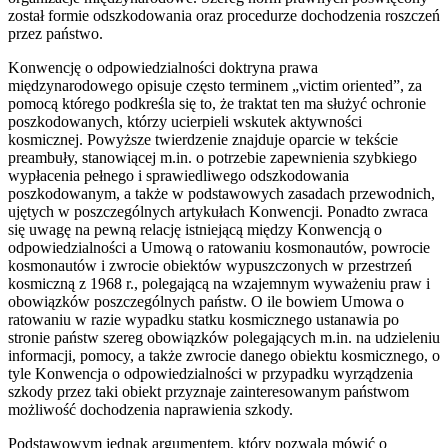
został formie odszkodowania oraz procedurze dochodzenia roszczeń
przez państwo.
Konwencję o odpowiedzialności doktryna prawa
międzynarodowego opisuje często terminem „victim oriented”, za
pomocą którego podkreśla się to, że traktat ten ma służyć ochronie
poszkodowanych, którzy ucierpieli wskutek aktywności
kosmicznej. Powyższe twierdzenie znajduje oparcie w tekście
preambuły, stanowiącej m.in. o potrzebie zapewnienia szybkiego
wypłacenia pełnego i sprawiedliwego odszkodowania
poszkodowanym, a także w podstawowych zasadach przewodnich,
ujętych w poszczególnych artykułach Konwencji. Ponadto zwraca
się uwagę na pewną relację istniejącą między Konwencją o
odpowiedzialności a Umową o ratowaniu kosmonautów, powrocie
kosmonautów i zwrocie obiektów wypuszczonych w przestrzeń
kosmiczną z 1968 r., polegającą na wzajemnym wyważeniu praw i
obowiązków poszczególnych państw. O ile bowiem Umowa o
ratowaniu w razie wypadku statku kosmicznego ustanawia po
stronie państw szereg obowiązków polegających m.in. na udzieleniu
informacji, pomocy, a także zwrocie danego obiektu kosmicznego, o
tyle Konwencja o odpowiedzialności w przypadku wyrządzenia
szkody przez taki obiekt przyznaje zainteresowanym państwom
możliwość dochodzenia naprawienia szkody.
Podstawowym jednak argumentem, który pozwala mówić o