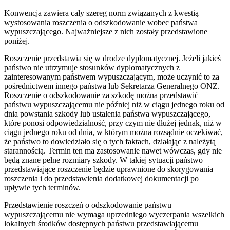
Konwencja zawiera cały szereg norm związanych z kwestią
wystosowania roszczenia o odszkodowanie wobec państwa
wypuszczającego. Najważniejsze z nich zostały przedstawione
poniżej.
Roszczenie przedstawia się w drodze dyplomatycznej. Jeżeli jakieś
państwo nie utrzymuje stosunków dyplomatycznych z
zainteresowanym państwem wypuszczającym, może uczynić to za
pośrednictwem innego państwa lub Sekretarza Generalnego ONZ.
Roszczenie o odszkodowanie za szkodę można przedstawić
państwu wypuszczającemu nie później niż w ciągu jednego roku od
dnia powstania szkody lub ustalenia państwa wypuszczającego,
które ponosi odpowiedzialność, przy czym nie dłużej jednak, niż w
ciągu jednego roku od dnia, w którym można rozsądnie oczekiwać,
że państwo to dowiedziało się o tych faktach, działając z należytą
starannością. Termin ten ma zastosowanie nawet wówczas, gdy nie
będą znane pełne rozmiary szkody. W takiej sytuacji państwo
przedstawiające roszczenie będzie uprawnione do skorygowania
roszczenia i do przedstawienia dodatkowej dokumentacji po
upływie tych terminów.
Przedstawienie roszczeń o odszkodowanie państwu
wypuszczającemu nie wymaga uprzedniego wyczerpania wszelkich
lokalnych środków dostępnych państwu przedstawiającemu