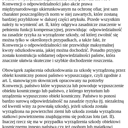
Konwencji o odpowiedzialności jako akcie prawa
międzynarodowego ukierunkowanym na ochronę ofiar, jest sam
charakter poszczególnych norm w niej zawartych, które zostaną
bardziej przybliżone w dalszej części artykułu. Przede wszystkim
należy tu wymienić art. II, który odgrywa zasadnicze znaczenie w
pełnieniu funkcji kompensacyjnej, przewidując odpowiedzialność
na zasadzie ryzyka za wyrządzone szkody, od której zwolnić się
można tylko w określonych przypadkach, a także fakt, że
Konwencja o odpowiedzialności nie przewiduje maksymalnej
kwoty odszkodowania, jakiej można dochodzić. Ponadto przyjęta
została konstrukcja solidarnej odpowiedzialności państw, która
znacznie ułatwia skuteczne i szybkie dochodzenie roszczenia.
Obowiązek zapłacenia odszkodowania za szkodę wyrządzoną przez
obiekt kosmiczny ponosi państwo wypuszczające, czyli zgodnie z
art. I, stanowiącym słowniczek opracowany na potrzeby
Konwencji, państwo które wypuszcza lub powoduje wypuszczenie
obiektu kosmicznego lub państwo, z którego terytorium lub
urządzenia wypuszczono obiekt kosmiczny. Państwo to ponosi
bardzo surową odpowiedzialność na zasadzie ryzyka (tj. niezależną
od kwestii winy za powstałą szkodę), jeżeli szkoda została
wyrządzona na powierzchni ziemi lub szkoda została wyrządzona
statkowi powietrznemu znajdującemu się podczas lotu (art. II).
Inaczej rzecz się ma w przypadku wyrządzenia szkody obiektowi
kosmicznemu innego państwa czy też osobom lub majątkowi