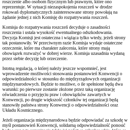
roszczenie albo osobom fizycznym lub prawnym, które ono
reprezentuje. W sytuacji niezaspokojenia roszczeń w drodze
rokowań dyplomatycznych zainteresowane strony powołają na
żądanie jednej z nich Komisję do rozpatrywania roszczeń.
Komisja do rozpatrywania roszczeń decyduje o zasadności
roszczenia i ustala wysokość ewentualnego odszkodowania.
Decyzja Komisji jest ostateczna i wiążąca tylko wtedy, jeżeli strony
tak postanowiły. W przeciwnym razie Komisja wydaje ostateczne
orzeczenie, które ma charakter zalecenia, które strony mają
obowiązek rozważyć w dobrej wierze. Komisja uzasadnia wydaną
przez siebie decyzję lub orzeczenie.
Istotną regulacją, o której należy jeszcze wspomnieć, jest
wprowadzenie możliwości stosowania postanowień Konwencji o
odpowiedzialności w stosunku do międzyrządowych organizacji
międzynarodowych. Będzie to możliwe, o ile spełnione będą dwa
warunki: po pierwsze zostanie złożone przez taką organizację
oświadczenia o przyjęciu praw i obowiązków zawartych w
Konwencji, po drugie większość członków tej organizacji będą
stanowiły państwa strony Konwencji o odpowiedzialności oraz
Układu Kosmicznego.
Jeżeli organizacja międzynarodowa będzie odpowiadać za szkodę w
myśl postanowień Konwencji, solidarną odpowiedzialność ponosić