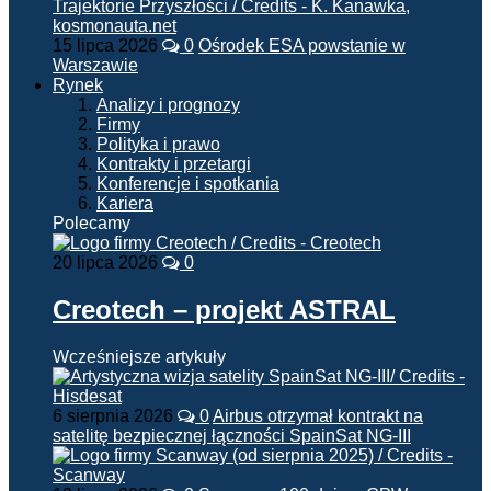
15 lipca 2026
0
Ośrodek ESA powstanie w
Warszawie
Rynek
Analizy i prognozy
Firmy
Polityka i prawo
Kontrakty i przetargi
Konferencje i spotkania
Kariera
Polecamy
20 lipca 2026
0
Creotech – projekt ASTRAL
Wcześniejsze artykuły
6 sierpnia 2026
0
Airbus otrzymał kontrakt na
satelitę bezpiecznej łączności SpainSat NG-III