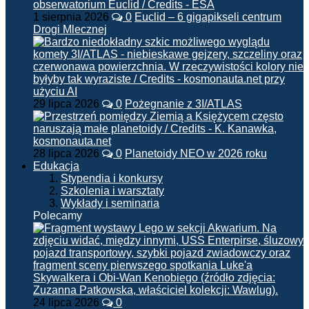
1 sierpnia 2026
0
Euclid – 6 gigapikseli centrum
Drogi Mlecznej
29 lipca 2026
0
Pożegnanie z 3I/ATLAS
28 lipca 2026
0
Planetoidy NEO w 2026 roku
Edukacja
Stypendia i konkursy
Szkolenia i warsztaty
Wykłady i seminaria
Polecamy
24 lipca 2026
0