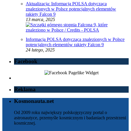
Aktualizacja: Informacja POLSA dotycząca
znalezionych w Polsce potencjalnych elementów
rakiety Falcon 9
13 marca, 2025
Informacja POLSA dotycząca znalezionych w Polsce
potencjalnych elementów rakiety Falcon 9
24 lutego, 2025
Facebook
Reklama
Kosmonauta.net
Od 2009 roku największy polskojęzyczny portal o
astronautyce, przemyśle kosmicznym i badaniach przestrzeni
kosmicznej.