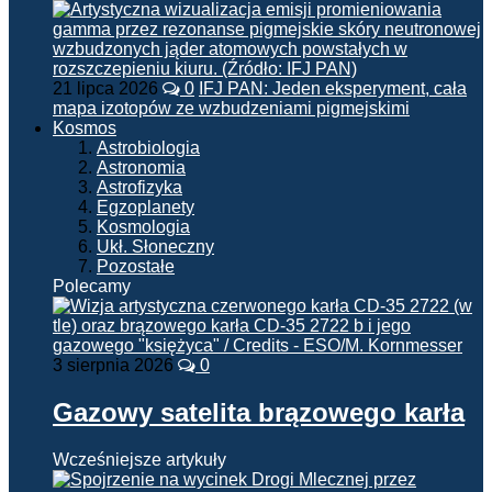
21 lipca 2026
0
IFJ PAN: Jeden eksperyment, cała
mapa izotopów ze wzbudzeniami pigmejskimi
Kosmos
Astrobiologia
Astronomia
Astrofizyka
Egzoplanety
Kosmologia
Ukł. Słoneczny
Pozostałe
Polecamy
3 sierpnia 2026
0
Gazowy satelita brązowego karła
Wcześniejsze artykuły