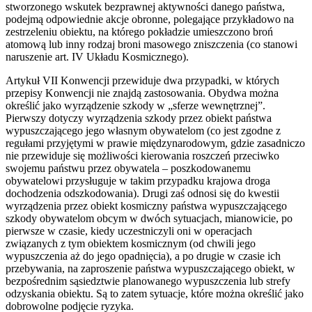
stworzonego wskutek bezprawnej aktywności danego państwa,
podejmą odpowiednie akcje obronne, polegające przykładowo na
zestrzeleniu obiektu, na którego pokładzie umieszczono broń
atomową lub inny rodzaj broni masowego zniszczenia (co stanowi
naruszenie art. IV Układu Kosmicznego).
Artykuł VII Konwencji przewiduje dwa przypadki, w których
przepisy Konwencji nie znajdą zastosowania. Obydwa można
określić jako wyrządzenie szkody w „sferze wewnętrznej”.
Pierwszy dotyczy wyrządzenia szkody przez obiekt państwa
wypuszczającego jego własnym obywatelom (co jest zgodne z
regułami przyjętymi w prawie międzynarodowym, gdzie zasadniczo
nie przewiduje się możliwości kierowania roszczeń przeciwko
swojemu państwu przez obywatela – poszkodowanemu
obywatelowi przysługuje w takim przypadku krajowa droga
dochodzenia odszkodowania). Drugi zaś odnosi się do kwestii
wyrządzenia przez obiekt kosmiczny państwa wypuszczającego
szkody obywatelom obcym w dwóch sytuacjach, mianowicie, po
pierwsze w czasie, kiedy uczestniczyli oni w operacjach
związanych z tym obiektem kosmicznym (od chwili jego
wypuszczenia aż do jego opadnięcia), a po drugie w czasie ich
przebywania, na zaproszenie państwa wypuszczającego obiekt, w
bezpośrednim sąsiedztwie planowanego wypuszczenia lub strefy
odzyskania obiektu. Są to zatem sytuacje, które można określić jako
dobrowolne podjęcie ryzyka.