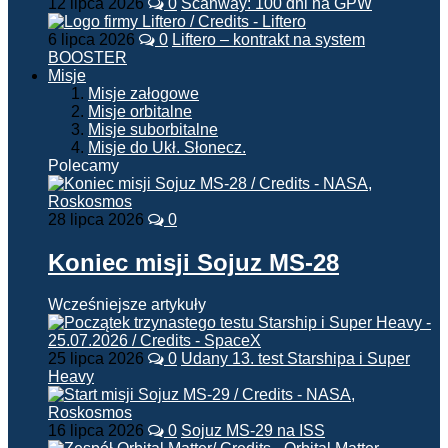
12 lipca 2026
0
Scanway: 100 dni na GPW
6 lipca 2026
0
Liftero – kontrakt na system
BOOSTER
Misje
Misje załogowe
Misje orbitalne
Misje suborbitalne
Misje do Ukł. Słonecz.
Polecamy
28 lipca 2026
0
Koniec misji Sojuz MS-28
Wcześniejsze artykuły
25 lipca 2026
0
Udany 13. test Starshipa i Super
Heavy
16 lipca 2026
0
Sojuz MS-29 na ISS