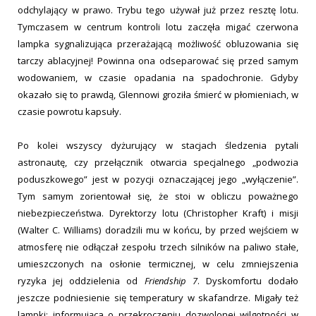
odchylający w prawo. Trybu tego używał już przez resztę lotu.
Tymczasem w centrum kontroli lotu zaczęła migać czerwona
lampka sygnalizująca przerażającą możliwość obluzowania się
tarczy ablacyjnej! Powinna ona odseparować się przed samym
wodowaniem, w czasie opadania na spadochronie. Gdyby
okazało się to prawdą, Glennowi groziła śmierć w płomieniach, w
czasie powrotu kapsuły.
Po kolei wszyscy dyżurujący w stacjach śledzenia pytali
astronautę, czy przełącznik otwarcia specjalnego „podwozia
poduszkowego” jest w pozycji oznaczającej jego „wyłączenie”.
Tym samym zorientował się, że stoi w obliczu poważnego
niebezpieczeństwa. Dyrektorzy lotu (Christopher Kraft) i misji
(Walter C. Williams) doradzili mu w końcu, by przed wejściem w
atmosferę nie odłączał zespołu trzech silników na paliwo stałe,
umieszczonych na osłonie termicznej, w celu zmniejszenia
ryzyka jej oddzielenia od
Friendship 7
. Dyskomfortu dodało
jeszcze podniesienie się temperatury w skafandrze. Migały też
lampki: informująca o przekroczeniu dozwolonej wilgotności w