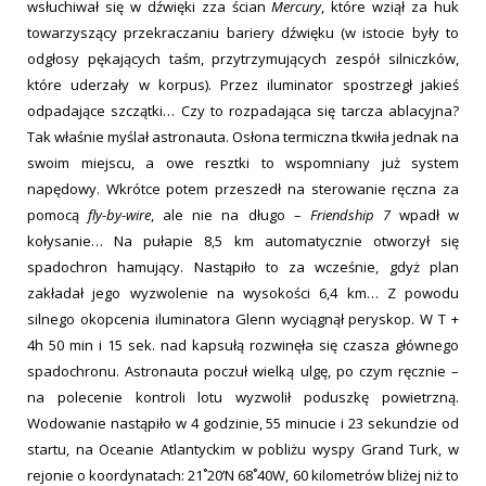
wsłuchiwał się w dźwięki zza ścian
Mercury
, które wziął za huk
towarzyszący przekraczaniu bariery dźwięku (w istocie były to
odgłosy pękających taśm, przytrzymujących zespół silniczków,
które uderzały w korpus). Przez iluminator spostrzegł jakieś
odpadające szczątki… Czy to rozpadająca się tarcza ablacyjna?
Tak właśnie myślał astronauta. Osłona termiczna tkwiła jednak na
swoim miejscu, a owe resztki to wspomniany już system
napędowy. Wkrótce potem przeszedł na sterowanie ręczna za
pomocą
fly-by-wire
, ale nie na długo –
Friendship 7
wpadł w
kołysanie… Na pułapie 8,5 km automatycznie otworzył się
spadochron hamujący. Nastąpiło to za wcześnie, gdyż plan
zakładał jego wyzwolenie na wysokości 6,4 km… Z powodu
silnego okopcenia iluminatora Glenn wyciągnął peryskop. W T +
4h 50 min i 15 sek. nad kapsułą rozwinęła się czasza głównego
spadochronu. Astronauta poczuł wielką ulgę, po czym ręcznie –
na polecenie kontroli lotu wyzwolił poduszkę powietrzną.
Wodowanie nastąpiło w 4 godzinie, 55 minucie i 23 sekundzie od
startu, na Oceanie Atlantyckim w pobliżu wyspy Grand Turk, w
rejonie o koordynatach: 21˚20’N 68˚40W, 60 kilometrów bliżej niż to