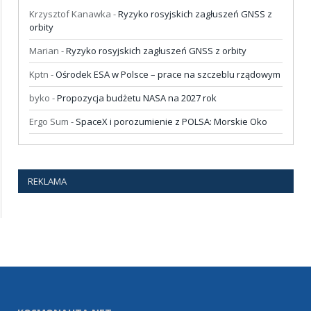
Krzysztof Kanawka
-
Ryzyko rosyjskich zagłuszeń GNSS z
orbity
Marian
-
Ryzyko rosyjskich zagłuszeń GNSS z orbity
Kptn
-
Ośrodek ESA w Polsce – prace na szczeblu rządowym
byko
-
Propozycja budżetu NASA na 2027 rok
Ergo Sum
-
SpaceX i porozumienie z POLSA: Morskie Oko
REKLAMA