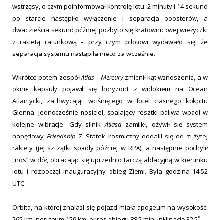
wstrząsy, o czym poinformował kontrolę lotu. 2 minuty i 14 sekund
po starcie nastąpiło wyłączenie i separacja boosterów, a
dwadzieścia sekund później pozbyto się kratownicowej wieżyczki
z rakietą ratunkową – przy czym pilotowi wydawało się, że
separacja systemu nastąpiła nieco za wcześnie.
Wkrótce potem zespół
Atlas – Mercury
zmienił kąt wznoszenia, a w
oknie kapsuły pojawił się horyzont z widokiem na Ocean
Atlantycki, zachwycając wciśniętego w fotel ciasnego kokpitu
Glenna. Jednocześnie nosiciel, spalający resztki paliwa wpadł w
kolejne wibracje. Gdy silnik
Atlasa
zamilkł, ożywił się system
napędowy
Friendship 7
. Statek kosmiczny oddalił się od zużytej
rakiety (jej szczątki spadły później w RPA), a następnie pochylił
„nos” w dół, obracając się uprzednio tarczą ablacyjną w kierunku
lotu i rozpoczął inauguracyjny obieg Ziemi. Była godzina 14:52
UTC.
Orbita, na której znalazł się pojazd miała apogeum na wysokości
265 km, perigeum 159 km, okres obiegu 88,5 min, inklinację 32,5˚.