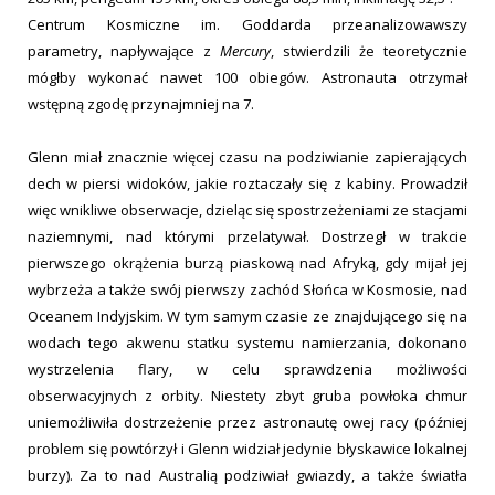
Centrum Kosmiczne im. Goddarda przeanalizowawszy
parametry, napływające z
Mercury
, stwierdzili że teoretycznie
mógłby wykonać nawet 100 obiegów. Astronauta otrzymał
wstępną zgodę przynajmniej na 7.
Glenn miał znacznie więcej czasu na podziwianie zapierających
dech w piersi widoków, jakie roztaczały się z kabiny. Prowadził
więc wnikliwe obserwacje, dzieląc się spostrzeżeniami ze stacjami
naziemnymi, nad którymi przelatywał. Dostrzegł w trakcie
pierwszego okrążenia burzą piaskową nad Afryką, gdy mijał jej
wybrzeża a także swój pierwszy zachód Słońca w Kosmosie, nad
Oceanem Indyjskim. W tym samym czasie ze znajdującego się na
wodach tego akwenu statku systemu namierzania, dokonano
wystrzelenia flary, w celu sprawdzenia możliwości
obserwacyjnych z orbity. Niestety zbyt gruba powłoka chmur
uniemożliwiła dostrzeżenie przez astronautę owej racy (później
problem się powtórzył i Glenn widział jedynie błyskawice lokalnej
burzy). Za to nad Australią podziwiał gwiazdy, a także światła