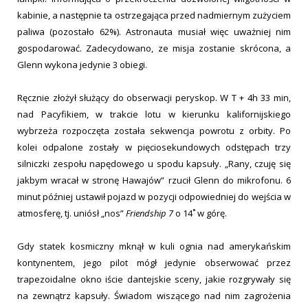
kabinie, a następnie ta ostrzegająca przed nadmiernym zużyciem
paliwa (pozostało 62%). Astronauta musiał więc uważniej nim
gospodarować. Zadecydowano, ze misja zostanie skrócona, a
Glenn wykona jedynie 3 obiegi.
Ręcznie złożył służący do obserwacji peryskop. W T + 4h 33 min,
nad Pacyfikiem, w trakcie lotu w kierunku kalifornijskiego
wybrzeża rozpoczęta została sekwencja powrotu z orbity. Po
kolei odpalone zostały w pięciosekundowych odstępach trzy
silniczki zespołu napędowego u spodu kapsuły. „Rany, czuję się
jakbym wracał w stronę Hawajów” rzucił Glenn do mikrofonu. 6
minut później ustawił pojazd w pozycji odpowiedniej do wejścia w
atmosferę, tj. uniósł „nos”
Friendship 7
o 14˚ w górę.
Gdy statek kosmiczny mknął w kuli ognia nad amerykańskim
kontynentem, jego pilot mógł jedynie obserwować przez
trapezoidalne okno iście dantejskie sceny, jakie rozgrywały się
na zewnątrz kapsuły. Świadom wiszącego nad nim zagrożenia