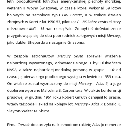
letni podpułkownik lotnictwa amerykańskiej piechoty morskiej,
weteran II Wojny Światowej, w czasie której wykonał 59 lotów
bojowych na samolocie typu
F4U Corsair
, a w trakcie działań
zbrojnych w Korei z lat 1950-53, pilotując
F – 86 Sabre
zestrzelił trzy
odrzutowce
MiG – 15
nad rzeką Yalu. Zdobył też doświadczenie
przygotowując się do obu poprzednich załogowych misji
Mercury
,
jako dubler Sheparda a następnie Grissoma.
W zespole astronautów
Mercury Seven
sprawiał wrażenie
najbardziej wyważonego, odpowiedzialnego i był ulubieńcem
NASA, a także najbardziej medialną personą w grupie – już od
czasu jej pierwszego publicznego występu w kwietniu 1959 roku.
On właśnie został wyznaczony do misji
Mercury – Atlas 6
, a jego
dublerem wybrano Malcolma S. Carpentera. W trakcie konferencji
prasowej w grudniu 1961 roku Robert Gilruth oznajmił to prasie.
Wtedy też podał i skład na kolejny lot,
Mercury – Atlas 7
: Donald K.
Slayton/Walter M. Shirra.
Firma
Convair
dostarczyła na kosmodrom rakietę
Atlas
(o numerze