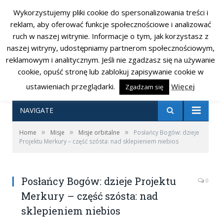
Wykorzystujemy pliki cookie do spersonalizowania treści i
RSS
Facebook
Twitter
reklam, aby oferować funkcje społecznościowe i analizować
ruch w naszej witrynie. Informacje o tym, jak korzystasz z
naszej witryny, udostępniamy partnerom społecznościowym,
reklamowym i analitycznym. Jeśli nie zgadzasz się na używanie
cookie, opuść stronę lub zablokuj zapisywanie cookie w
ustawieniach przeglądarki.
Więcej
Zgadzam się
NAVIGATE
»
»
»
Home
Misje
Misje orbitalne
Posłańcy Bogów: dzieje
Projektu Merkury – część szósta: nad sklepieniem niebios
Posłańcy Bogów: dzieje Projektu
0
Merkury – część szósta: nad
sklepieniem niebios