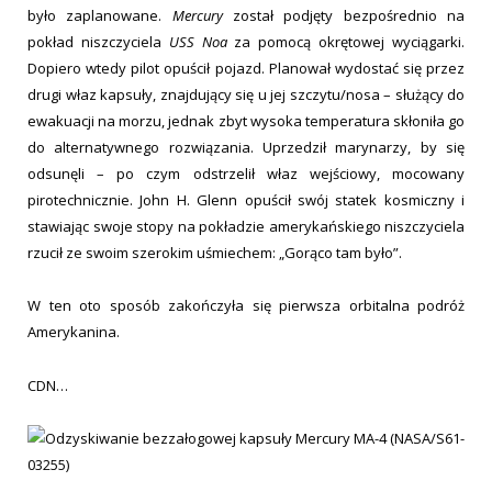
było zaplanowane.
Mercury
został podjęty bezpośrednio na
pokład niszczyciela
USS Noa
za pomocą okrętowej wyciągarki.
Dopiero wtedy pilot opuścił pojazd. Planował wydostać się przez
drugi właz kapsuły, znajdujący się u jej szczytu/nosa – służący do
ewakuacji na morzu, jednak zbyt wysoka temperatura skłoniła go
do alternatywnego rozwiązania. Uprzedził marynarzy, by się
odsunęli – po czym odstrzelił właz wejściowy, mocowany
pirotechnicznie. John H. Glenn opuścił swój statek kosmiczny i
stawiając swoje stopy na pokładzie amerykańskiego niszczyciela
rzucił ze swoim szerokim uśmiechem: „Gorąco tam było”.
W ten oto sposób zakończyła się pierwsza orbitalna podróż
Amerykanina.
CDN…