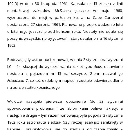
109-D) w dniu 30 listopada 1961. Kapsuła nr 13 zeszła z linii
montażowej zakładów
McDonnel
jeszcze w maju 1960,
wyznaczona do misji w październiku, a na Cape Canaveral
dostarczona 27 sierpnia 1961. Planowano przeprowadzenie lotu
orbitalnego jeszcze przed końcem roku. Niestety nie udało się
poczynić wszystkich przygotowań i start ustalono na 16 stycznia
1962.
Podczas, gdy astronauci trenowali, w dniu 2 stycznia na wyrzutni
LC – 14, służącej do wystrzeliwania rakiet typu
Atlas
, ustawiono
nosiciela z pojazdem nr 13 na szczycie. Glenn nazwał go
Friendship 7
, co też ozdobnym napisem zostało odzwierciedlone
na burcie statku kosmicznego.
Wkrótce nastąpiło pierwsze opóźnienie (do 23 stycznia)
spowodowane problemami ze zbiornikami paliwa rakiety, a
następnie drugie – tym razem winowajcą była pogoda. 27 stycznia
1962 roku astronauta siedział (czy raczej leżał) już zamknięty w
kabinie i przygotowywał się do startu a odliczanie trwało –