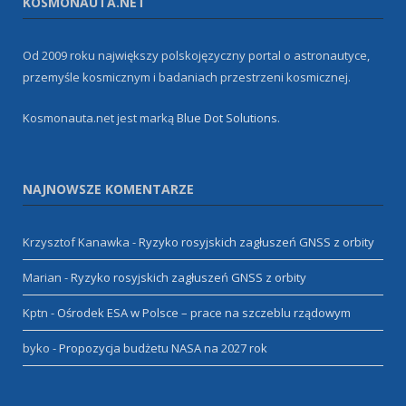
KOSMONAUTA.NET
Od 2009 roku największy polskojęzyczny portal o astronautyce,
przemyśle kosmicznym i badaniach przestrzeni kosmicznej.
Kosmonauta.net jest marką
Blue Dot Solutions
.
NAJNOWSZE KOMENTARZE
Krzysztof Kanawka
-
Ryzyko rosyjskich zagłuszeń GNSS z orbity
Marian
-
Ryzyko rosyjskich zagłuszeń GNSS z orbity
Kptn
-
Ośrodek ESA w Polsce – prace na szczeblu rządowym
byko
-
Propozycja budżetu NASA na 2027 rok