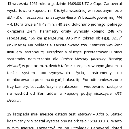
13 września 1961 roku o godzinie 14:09:00 UTC z Cape Canaveral
wystartowała kapsuła nr 8 (użyta wcześniej w nieudanym locie
MA – 3
) umieszczona na szczycie
Atlasa
. W bezzałogowej misji
MA
– 4
, która trwała 1h 49 min. i 40 sek. dokonano jednego, pełnego
okrążenia Ziemi. Parametry orbity wynosiły kolejno: 248 km
(apogeum), 156 km (perigeum), 88,6 min (okres obiegu), 32,57˚
(inklinacja). Na pokładzie zainstalowano tzw.
Crewman Simulator
imitujący astronautę, urządzenia służące przetestowaniu sieci
systemów namierzania dla
Project Mercury
(
Mercury Tracking
Network
) w postaci m.in. dwóch taśm z zarejestrowanym głosem, a
także system podtrzymywania życia, instrumenty do
monitorowania poziomu drgań, hałasu itp. Ponadto umieszczono
trzy kamery. Lot zakończył się sukcesem – wodowanie nastąpiło
na wschód od Bermudów, a kapsułę podjął niszczyciel
USS
Decatur
.
29 listopada miał miejsce ostatni test,
Mercury – Atlas 5
. Statek
kosmiczny nr 9 został wystrzelony na orbitę o 15:08:00 UTC. Warto
w tym miejscu zaznaczyć, że na Przylądek Canaveral dotarł