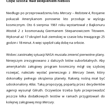
Część szósta: Nad sklepieniem niebios
Niedługo po przeprowadzeniu lotu
Mercury – Redstone 4
, Rosjanie
pokazali Amerykanom ponownie kto przoduje w wyścigu
kosmicznym. Oto 6 sierpnia 1961 roku wystartował z Bajkonuru
Wostok 2
z kosmonautą Giermanem Stiepanowiczem Titowem.
Wykonał aż 17 okrążeń kuli ziemskiej w czasie lotu trwającego 25
godzin i 18 minut. A więc spędził całą dobę na orbicie.
Wobec zaistniałej sytuacji NASA musiała zmienić pierwotne plany.
Niniejszym zrezygnowano z dalszych lotów suborbitalnych. Aby
amerykański załogowy program kosmiczny mógł się szybciej
rozwijać, należało wysłać pierwszego z
Mercury Seven
, który
dokonałby pełnego okrążenia planety. Rakietą nośną miał być
udoskonalony
Atlas
. Taką propozycję, popartą przez decydentów
agencji wysunął Gilruth. Oczywiście trzeba było przeprowadzić
jeszcze kilka dodatkowych testów w ramach przygotowań do
kolejnej załogowej misji
Mercury
.