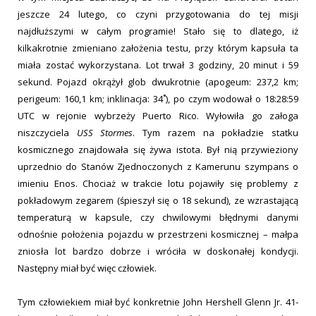
jeszcze 24 lutego, co czyni przygotowania do tej misji
najdłuższymi w całym programie! Stało się to dlatego, iż
kilkakrotnie zmieniano założenia testu, przy którym kapsuła ta
miała zostać wykorzystana. Lot trwał 3 godziny, 20 minut i 59
sekund. Pojazd okrążył glob dwukrotnie (apogeum: 237,2 km;
perigeum: 160,1 km; inklinacja: 34˚), po czym wodował o 18:28:59
UTC w rejonie wybrzeży Puerto Rico. Wyłowiła go załoga
niszczyciela
USS Stormes
. Tym razem na pokładzie statku
kosmicznego znajdowała się żywa istota. Był nią przywieziony
uprzednio do Stanów Zjednoczonych z Kamerunu szympans o
imieniu Enos. Chociaż w trakcie lotu pojawiły się problemy z
pokładowym zegarem (śpieszył się o 18 sekund), ze wzrastającą
temperaturą w kapsule, czy chwilowymi błędnymi danymi
odnośnie położenia pojazdu w przestrzeni kosmicznej – małpa
zniosła lot bardzo dobrze i wróciła w doskonałej kondycji.
Następny miał być więc człowiek.
Tym człowiekiem miał być konkretnie John Hershell Glenn Jr. 41-