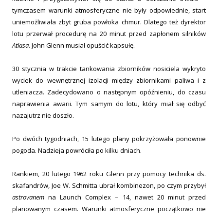
tymczasem warunki atmosferyczne nie były odpowiednie, start
uniemożliwiała zbyt gruba powłoka chmur. Dlatego też dyrektor
lotu przerwał procedurę na 20 minut przed zapłonem silników
Atlasa
. John Glenn musiał opuścić kapsułę.
30 stycznia w trakcie tankowania zbiorników nosiciela wykryto
wyciek do wewnętrznej izolacji między zbiornikami paliwa i z
utleniacza. Zadecydowano o następnym opóźnieniu, do czasu
naprawienia awarii. Tym samym do lotu, który miał się odbyć
nazajutrz nie doszło.
Po dwóch tygodniach, 15 lutego plany pokrzyżowała ponownie
pogoda. Nadzieja powróciła po kilku dniach.
Rankiem, 20 lutego 1962 roku Glenn przy pomocy technika ds.
skafandrów, Joe W. Schmitta ubrał kombinezon, po czym przybył
astrovanem
na Launch Complex – 14, nawet 20 minut przed
planowanym czasem. Warunki atmosferyczne początkowo nie