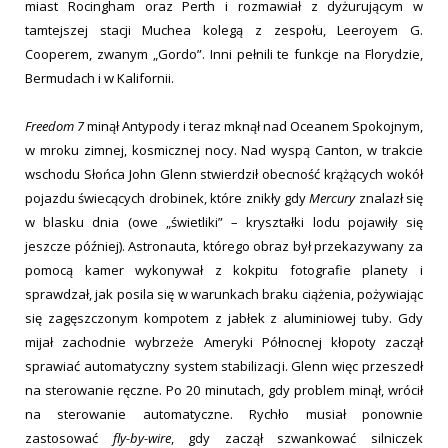
miast Rocingham oraz Perth i rozmawiał z dyżurującym w
tamtejszej stacji Muchea kolegą z zespołu, Leeroyem G.
Cooperem, zwanym „Gordo”. Inni pełnili te funkcje na Florydzie,
Bermudach i w Kalifornii.
Freedom 7
minął Antypody i teraz mknął nad Oceanem Spokojnym,
w mroku zimnej, kosmicznej nocy. Nad wyspą Canton, w trakcie
wschodu Słońca John Glenn stwierdził obecność krążących wokół
pojazdu świecących drobinek, które znikły gdy
Mercury
znalazł się
w blasku dnia (owe „świetliki” – kryształki lodu pojawiły się
jeszcze później). Astronauta, którego obraz był przekazywany za
pomocą kamer wykonywał z kokpitu fotografie planety i
sprawdzał, jak posila się w warunkach braku ciążenia, pożywiając
się zagęszczonym kompotem z jabłek z aluminiowej tuby. Gdy
mijał zachodnie wybrzeże Ameryki Północnej kłopoty zaczął
sprawiać automatyczny system stabilizacji. Glenn więc przeszedł
na sterowanie ręczne. Po 20 minutach, gdy problem minął, wrócił
na sterowanie automatyczne. Rychło musiał ponownie
zastosować
fly-by-wire
, gdy zaczął szwankować silniczek