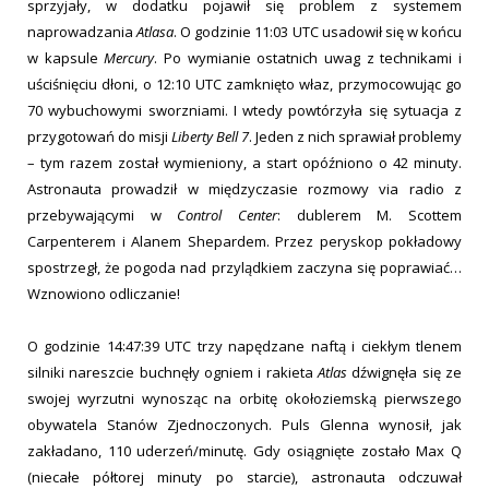
sprzyjały, w dodatku pojawił się problem z systemem
naprowadzania
Atlasa
. O godzinie 11:03 UTC usadowił się w końcu
w kapsule
Mercury
. Po wymianie ostatnich uwag z technikami i
uściśnięciu dłoni, o 12:10 UTC zamknięto właz, przymocowując go
70 wybuchowymi sworzniami. I wtedy powtórzyła się sytuacja z
przygotowań do misji
Liberty Bell 7
. Jeden z nich sprawiał problemy
– tym razem został wymieniony, a start opóźniono o 42 minuty.
Astronauta prowadził w międzyczasie rozmowy via radio z
przebywającymi w
Control Center
: dublerem M. Scottem
Carpenterem i Alanem Shepardem. Przez peryskop pokładowy
spostrzegł, że pogoda nad przylądkiem zaczyna się poprawiać…
Wznowiono odliczanie!
O godzinie 14:47:39 UTC trzy napędzane naftą i ciekłym tlenem
silniki nareszcie buchnęły ogniem i rakieta
Atlas
dźwignęła się ze
swojej wyrzutni wynosząc na orbitę okołoziemską pierwszego
obywatela Stanów Zjednoczonych. Puls Glenna wynosił, jak
zakładano, 110 uderzeń/minutę. Gdy osiągnięte zostało Max Q
(niecałe półtorej minuty po starcie), astronauta odczuwał