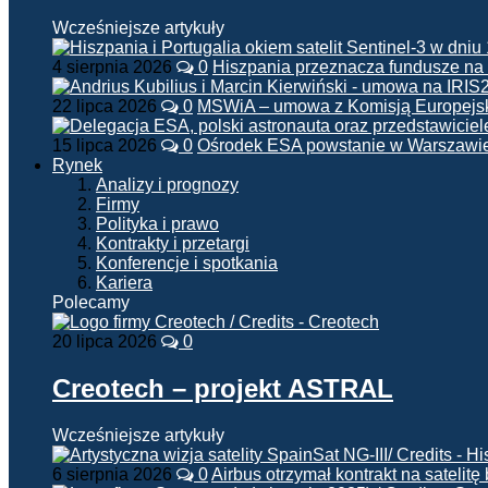
Wcześniejsze artykuły
4 sierpnia 2026
0
Hiszpania przeznacza fundusze na
22 lipca 2026
0
MSWiA – umowa z Komisją Europejsk
15 lipca 2026
0
Ośrodek ESA powstanie w Warszawi
Rynek
Analizy i prognozy
Firmy
Polityka i prawo
Kontrakty i przetargi
Konferencje i spotkania
Kariera
Polecamy
20 lipca 2026
0
Creotech – projekt ASTRAL
Wcześniejsze artykuły
6 sierpnia 2026
0
Airbus otrzymał kontrakt na satelit