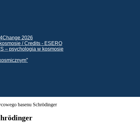
ck4Change 2026
NIS – psychologia w kosmosie
e kosmicznym”
ycowego basenu Schrödinger
chrödinger