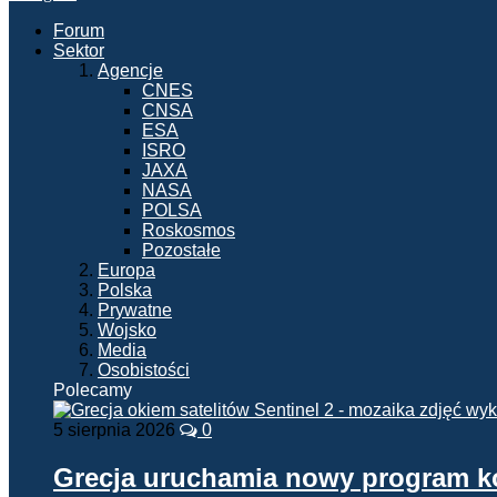
Forum
Sektor
Agencje
CNES
CNSA
ESA
ISRO
JAXA
NASA
POLSA
Roskosmos
Pozostałe
Europa
Polska
Prywatne
Wojsko
Media
Osobistości
Polecamy
5 sierpnia 2026
0
Grecja uruchamia nowy program 