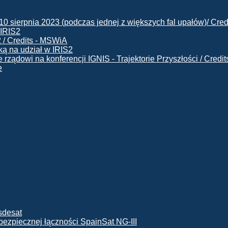
 IRIS2
ą na udział w IRIS2
e
ę bezpiecznej łączności SpainSat NG-III