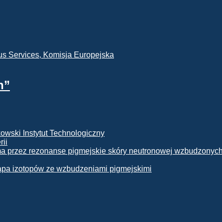
h”
rii
apa izotopów ze wzbudzeniami pigmejskimi