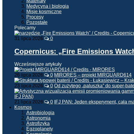
Materiały
Medycyna i biologia
Misje kosmiczne
Procesy
Pozostałe
Polecamy
31 lipca 2026
0
Copernicus: „Fire Emissions Watc
Wcześniejsze artykuły
26 lipca 2026
0
MIRORES – projekt MIRGUARD614
23 lipca 2026
0
Od zużytego „paluszka” do super-bate
21 lipca 2026
0
IFJ PAN: Jeden eksperyment, cała m
Kosmos
Astrobiologia
Astronomia
Astrofizyka
Egzoplanety