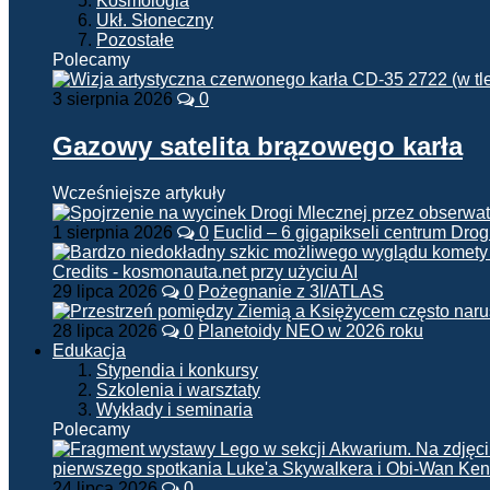
Kosmologia
Ukł. Słoneczny
Pozostałe
Polecamy
3 sierpnia 2026
0
Gazowy satelita brązowego karła
Wcześniejsze artykuły
1 sierpnia 2026
0
Euclid – 6 gigapikseli centrum Drog
29 lipca 2026
0
Pożegnanie z 3I/ATLAS
28 lipca 2026
0
Planetoidy NEO w 2026 roku
Edukacja
Stypendia i konkursy
Szkolenia i warsztaty
Wykłady i seminaria
Polecamy
24 lipca 2026
0