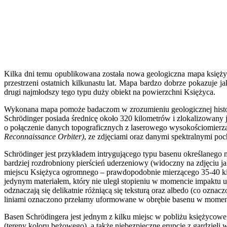
Kilka dni temu opublikowana została nowa geologiczna mapa księży
przestrzeni ostatnich kilkunastu lat. Mapa bardzo dobrze pokazuje ja
drugi najmłodszy tego typu duży obiekt na powierzchni Księżyca.
Wykonana mapa pomoże badaczom w zrozumieniu geologicznej histori
Schrödinger posiada średnicę około 320 kilometrów i zlokalizowany
o połączenie danych topograficznych z laserowego wysokościomier
Reconnaissance Orbiter)
, ze zdjęciami oraz danymi spektralnymi po
Schrödinger jest przykładem intrygującego typu basenu określanego 
bardziej rozdrobniony pierścień uderzeniowy (widoczny na zdjęciu 
miejscu Księżyca ogromnego – prawdopodobnie mierzącego 35-40 kilom
jedynym materiałem, który nie uległ stopieniu w momencie impaktu u
odznaczają się delikatnie różniącą się teksturą oraz albedo (co oz
liniami oznaczono przełamy uformowane w obrębie basenu w momenci
Basen Schrödingera jest jednym z kilku miejsc w pobliżu księżycowe
(tereny koloru beżowego), a także niebezpieczne erupcje z gardziel