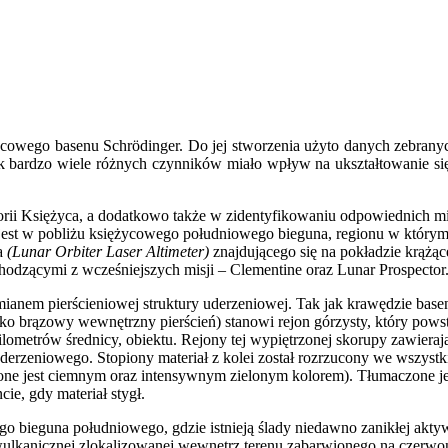
cowego basenu Schrödinger. Do jej stworzenia użyto danych zebranych
k bardzo wiele różnych czynników miało wpływ na ukształtowanie się tej
i Księżyca, a dodatkowo także w zidentyfikowaniu odpowiednich miej
 jest w pobliżu księżycowego południowego bieguna, regionu w którym
za
(Lunar Orbiter Laser Altimeter)
znajdującego się na pokładzie krąż
chodzącymi z wcześniejszych misji – Clementine oraz Lunar Prospector
mianem pierścieniowej struktury uderzeniowej. Tak jak krawędzie base
jako brązowy wewnętrzny pierścień) stanowi rejon górzysty, który po
etrów średnicy, obiektu. Rejony tej wypiętrzonej skorupy zawierają n
derzeniowego. Stopiony materiał z kolei został rozrzucony we wszystk
naczone jest ciemnym oraz intensywnym zielonym kolorem). Tłumaczone 
e, gdy materiał stygł.
go bieguna południowego, gdzie istnieją ślady niedawno zanikłej akt
i wulkanicznej zlokalizowanej wewnętrz terenu zabarwionego na czerw