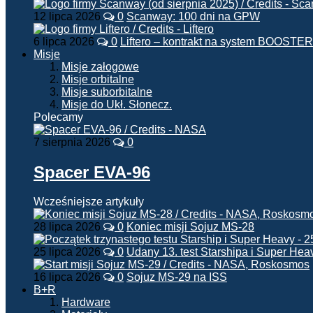
12 lipca 2026
0
Scanway: 100 dni na GPW
6 lipca 2026
0
Liftero – kontrakt na system BOOSTER
Misje
Misje załogowe
Misje orbitalne
Misje suborbitalne
Misje do Ukł. Słonecz.
Polecamy
7 sierpnia 2026
0
Spacer EVA-96
Wcześniejsze artykuły
28 lipca 2026
0
Koniec misji Sojuz MS-28
25 lipca 2026
0
Udany 13. test Starshipa i Super Hea
16 lipca 2026
0
Sojuz MS-29 na ISS
B+R
Hardware