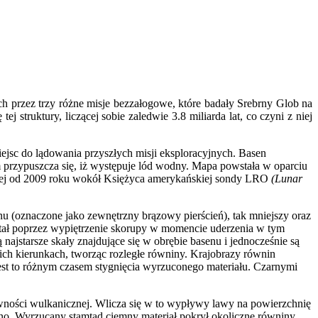
 przez trzy różne misje bezzałogowe, które badały Srebrny Glob na
 struktury, liczącej sobie zaledwie 3.8 miliarda lat, co czyni z niej
sc do lądowania przyszłych misji eksploracyjnych. Basen
 przypuszcza się, iż występuje lód wodny. Mapa powstała w oparciu
ącej od 2009 roku wokół Księżyca amerykańskiej sondy LRO
(Lunar
.
nu (oznaczone jako zewnętrzny brązowy pierścień), tak mniejszy oraz
wstał poprzez wypiętrzenie skorupy w momencie uderzenia w tym
ajstarsze skały znajdujące się w obrębie basenu i jednocześnie są
ich kierunkach, tworząc rozległe równiny. Krajobrazy równin
jest to różnym czasem stygnięcia wyrzuconego materiału. Czarnymi
ywności wulkanicznej. Wlicza się w to wypływy lawy na powierzchnię
ono. Wyrzucany stamtąd ciemny materiał pokrył okoliczne równiny,