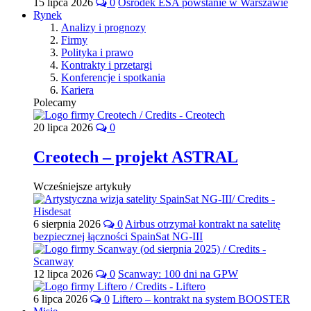
15 lipca 2026
0
Ośrodek ESA powstanie w Warszawie
Rynek
Analizy i prognozy
Firmy
Polityka i prawo
Kontrakty i przetargi
Konferencje i spotkania
Kariera
Polecamy
20 lipca 2026
0
Creotech – projekt ASTRAL
Wcześniejsze artykuły
6 sierpnia 2026
0
Airbus otrzymał kontrakt na satelitę
bezpiecznej łączności SpainSat NG-III
12 lipca 2026
0
Scanway: 100 dni na GPW
6 lipca 2026
0
Liftero – kontrakt na system BOOSTER