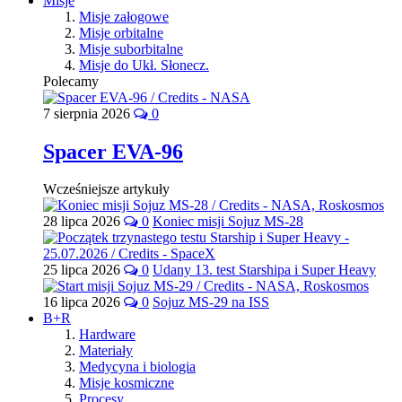
Misje
Misje załogowe
Misje orbitalne
Misje suborbitalne
Misje do Ukł. Słonecz.
Polecamy
7 sierpnia 2026
0
Spacer EVA-96
Wcześniejsze artykuły
28 lipca 2026
0
Koniec misji Sojuz MS-28
25 lipca 2026
0
Udany 13. test Starshipa i Super Heavy
16 lipca 2026
0
Sojuz MS-29 na ISS
B+R
Hardware
Materiały
Medycyna i biologia
Misje kosmiczne
Procesy