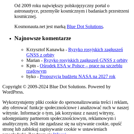
Od 2009 roku największy polskojęzyczny portal o
astronautyce, przemyśle kosmicznym i badaniach przestrzeni
kosmicznej.
Kosmonauta.net jest marką
Blue Dot Solutions
.
Najnowsze komentarze
Krzysztof Kanawka
-
Ryzyko rosyjskich zagłuszeń
GNSS z orbity
Marian
-
Ryzyko rosyjskich zagłuszeń GNSS z orbity
Kptn
-
Ośrodek ESA w Polsce – prace na szczeblu
rządowym
byko
-
Propozycja budżetu NASA na 2027 rok
Copyright © 2009-2024 Blue Dot Solutions. Powered by
WordPress.
Wykorzystujemy pliki cookie do spersonalizowania treści i reklam,
aby oferować funkcje społecznościowe i analizować ruch w naszej
witrynie. Informacje o tym, jak korzystasz z naszej witryny,
udostępniamy partnerom społecznościowym, reklamowym i
analitycznym. Jeśli nie zgadzasz się na używanie cookie, opuść
stronę lub zablokuj zapisywanie cookie w ustawieniach