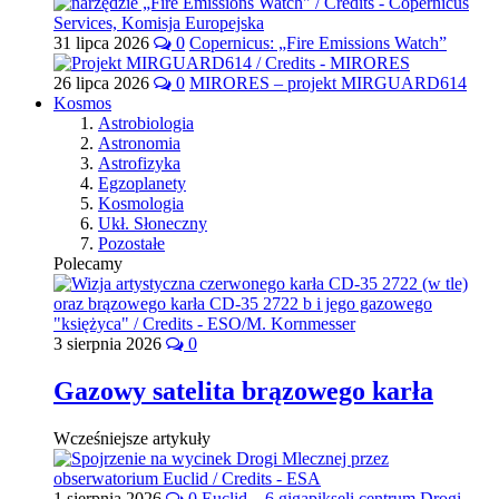
31 lipca 2026
0
Copernicus: „Fire Emissions Watch”
26 lipca 2026
0
MIRORES – projekt MIRGUARD614
Kosmos
Astrobiologia
Astronomia
Astrofizyka
Egzoplanety
Kosmologia
Ukł. Słoneczny
Pozostałe
Polecamy
3 sierpnia 2026
0
Gazowy satelita brązowego karła
Wcześniejsze artykuły
1 sierpnia 2026
0
Euclid – 6 gigapikseli centrum Drogi