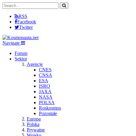
RSS
Facebook
Twitter
Navigate
Forum
Sektor
Agencje
CNES
CNSA
ESA
ISRO
JAXA
NASA
POLSA
Roskosmos
Pozostałe
Europa
Polska
Prywatne
Wojsko