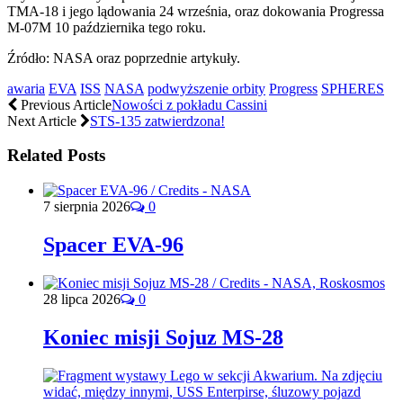
TMA-18 i jego lądowania 24 września, oraz dokowania Progressa
M-07M 10 października tego roku.
Źródło: NASA oraz poprzednie artykuły.
awaria
EVA
ISS
NASA
podwyższenie orbity
Progress
SPHERES
Previous Article
Nowości z pokładu Cassini
Next Article
STS-135 zatwierdzona!
Related Posts
7 sierpnia 2026
0
Spacer EVA-96
28 lipca 2026
0
Koniec misji Sojuz MS-28