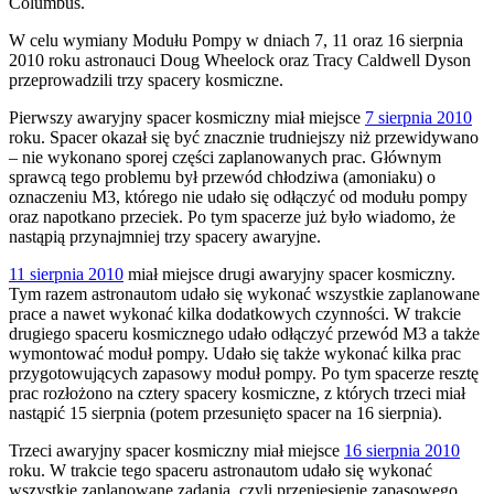
Columbus.
W celu wymiany Modułu Pompy w dniach 7, 11 oraz 16 sierpnia
2010 roku astronauci Doug Wheelock oraz Tracy Caldwell Dyson
przeprowadzili trzy spacery kosmiczne.
Pierwszy awaryjny spacer kosmiczny miał miejsce
7 sierpnia 2010
roku. Spacer okazał się być znacznie trudniejszy niż przewidywano
– nie wykonano sporej części zaplanowanych prac. Głównym
sprawcą tego problemu był przewód chłodziwa (amoniaku) o
oznaczeniu M3, którego nie udało się odłączyć od modułu pompy
oraz napotkano przeciek. Po tym spacerze już było wiadomo, że
nastąpią przynajmniej trzy spacery awaryjne.
11 sierpnia 2010
miał miejsce drugi awaryjny spacer kosmiczny.
Tym razem astronautom udało się wykonać wszystkie zaplanowane
prace a nawet wykonać kilka dodatkowych czynności. W trakcie
drugiego spaceru kosmicznego udało odłączyć przewód M3 a także
wymontować moduł pompy. Udało się także wykonać kilka prac
przygotowujących zapasowy moduł pompy. Po tym spacerze resztę
prac rozłożono na cztery spacery kosmiczne, z których trzeci miał
nastąpić 15 sierpnia (potem przesunięto spacer na 16 sierpnia).
Trzeci awaryjny spacer kosmiczny miał miejsce
16 sierpnia 2010
roku. W trakcie tego spaceru astronautom udało się wykonać
wszystkie zaplanowane zadania, czyli przeniesienie zapasowego