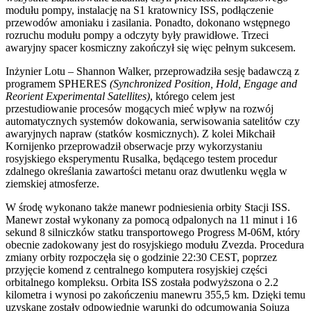
modułu pompy, instalację na S1 kratownicy ISS, podłączenie
przewodów amoniaku i zasilania. Ponadto, dokonano wstępnego
rozruchu modułu pompy a odczyty były prawidłowe. Trzeci
awaryjny spacer kosmiczny zakończył się więc pełnym sukcesem.
Inżynier Lotu – Shannon Walker, przeprowadziła sesję badawczą z
programem SPHERES
(Synchronized Position, Hold, Engage and
Reorient Experimental Satellites)
, którego celem jest
przestudiowanie procesów mogących mieć wpływ na rozwój
automatycznych systemów dokowania, serwisowania satelitów czy
awaryjnych napraw (statków kosmicznych). Z kolei Mikchaił
Kornijenko przeprowadził obserwacje przy wykorzystaniu
rosyjskiego eksperymentu Rusalka, będącego testem procedur
zdalnego określania zawartości metanu oraz dwutlenku węgla w
ziemskiej atmosferze.
W środę wykonano także manewr podniesienia orbity Stacji ISS.
Manewr został wykonany za pomocą odpalonych na 11 minut i 16
sekund 8 silniczków statku transportowego Progress M-06M, który
obecnie zadokowany jest do rosyjskiego modułu Zvezda. Procedura
zmiany orbity rozpoczęła się o godzinie 22:30 CEST, poprzez
przyjęcie komend z centralnego komputera rosyjskiej części
orbitalnego kompleksu. Orbita ISS została podwyższona o 2.2
kilometra i wynosi po zakończeniu manewru 355,5 km. Dzięki temu
uzyskane zostały odpowiednie warunki do odcumowania Sojuza