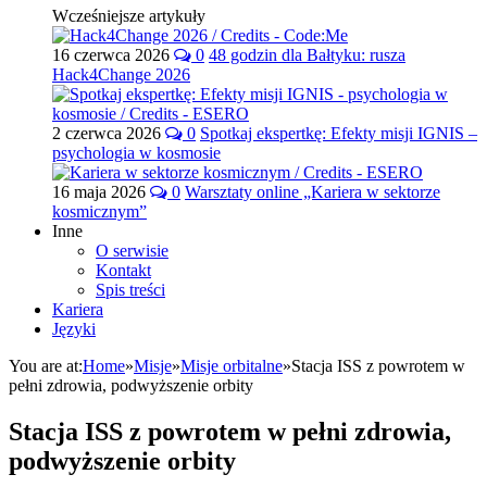
Wcześniejsze artykuły
16 czerwca 2026
0
48 godzin dla Bałtyku: rusza
Hack4Change 2026
2 czerwca 2026
0
Spotkaj ekspertkę: Efekty misji IGNIS –
psychologia w kosmosie
16 maja 2026
0
Warsztaty online „Kariera w sektorze
kosmicznym”
Inne
O serwisie
Kontakt
Spis treści
Kariera
Języki
You are at:
Home
»
Misje
»
Misje orbitalne
»
Stacja ISS z powrotem w
pełni zdrowia, podwyższenie orbity
Stacja ISS z powrotem w pełni zdrowia,
podwyższenie orbity