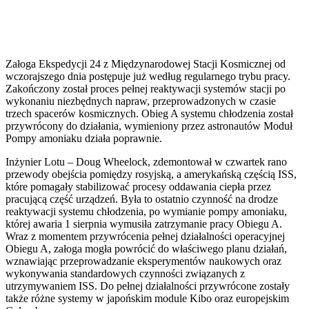
Załoga Ekspedycji 24 z Międzynarodowej Stacji Kosmicznej od
wczorajszego dnia postępuje już według regularnego trybu pracy.
Zakończony został proces pełnej reaktywacji systemów stacji po
wykonaniu niezbędnych napraw, przeprowadzonych w czasie
trzech spacerów kosmicznych. Obieg A systemu chłodzenia został
przywrócony do działania, wymieniony przez astronautów Moduł
Pompy amoniaku działa poprawnie.
Inżynier Lotu – Doug Wheelock, zdemontował w czwartek rano
przewody obejścia pomiędzy rosyjską, a amerykańską częścią ISS,
które pomagały stabilizować procesy oddawania ciepła przez
pracującą część urządzeń. Była to ostatnio czynność na drodze
reaktywacji systemu chłodzenia, po wymianie pompy amoniaku,
której awaria 1 sierpnia wymusiła zatrzymanie pracy Obiegu A.
Wraz z momentem przywrócenia pełnej działalności operacyjnej
Obiegu A, załoga mogła powrócić do właściwego planu działań,
wznawiając przeprowadzanie eksperymentów naukowych oraz
wykonywania standardowych czynności związanych z
utrzymywaniem ISS. Do pełnej działalności przywrócone zostały
także różne systemy w japońskim module Kibo oraz europejskim