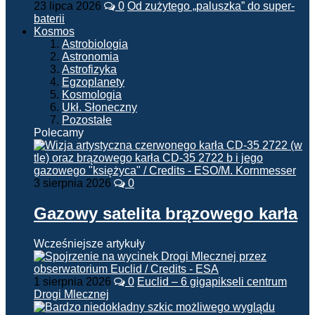
23 lipca 2026
0
Od zużytego „paluszka” do super-
baterii
Kosmos
Astrobiologia
Astronomia
Astrofizyka
Egzoplanety
Kosmologia
Ukł. Słoneczny
Pozostałe
Polecamy
3 sierpnia 2026
0
Gazowy satelita brązowego karła
Wcześniejsze artykuły
1 sierpnia 2026
0
Euclid – 6 gigapikseli centrum
Drogi Mlecznej