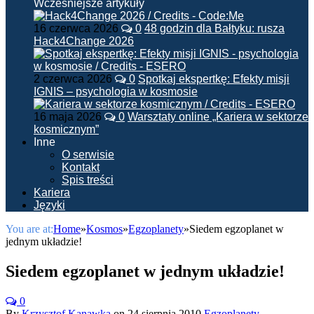
Wcześniejsze artykuły
16 czerwca 2026
0
48 godzin dla Bałtyku: rusza
Hack4Change 2026
2 czerwca 2026
0
Spotkaj ekspertkę: Efekty misji
IGNIS – psychologia w kosmosie
16 maja 2026
0
Warsztaty online „Kariera w sektorze
kosmicznym”
Inne
O serwisie
Kontakt
Spis treści
Kariera
Języki
You are at:
Home
»
Kosmos
»
Egzoplanety
»
Siedem egzoplanet w
jednym układzie!
Siedem egzoplanet w jednym układzie!
0
By
Krzysztof Kanawka
on
24 sierpnia 2010
Egzoplanety