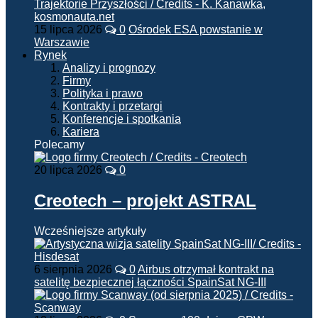
15 lipca 2026
0
Ośrodek ESA powstanie w
Warszawie
Rynek
Analizy i prognozy
Firmy
Polityka i prawo
Kontrakty i przetargi
Konferencje i spotkania
Kariera
Polecamy
20 lipca 2026
0
Creotech – projekt ASTRAL
Wcześniejsze artykuły
6 sierpnia 2026
0
Airbus otrzymał kontrakt na
satelitę bezpiecznej łączności SpainSat NG-III