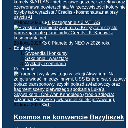
29 lipca 2026
0
Pożegnanie z 3I/ATLAS
28 lipca 2026
0
Planetoidy NEO w 2026 roku
Edukacja
Stypendia i konkursy
Szkolenia i warsztaty
Wykłady i seminaria
Polecamy
24 lipca 2026
0
Kosmos na konwencie Bazyliszek