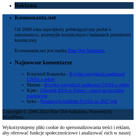
Reklama
Kosmonauta.net
Od 2009 roku największy polskojęzyczny portal o
astronautyce, przemyśle kosmicznym i badaniach przestrzeni
kosmicznej.
Kosmonauta.net jest marką
Blue Dot Solutions
.
Najnowsze komentarze
Krzysztof Kanawka
-
Ryzyko rosyjskich zagłuszeń
GNSS z orbity
Marian
-
Ryzyko rosyjskich zagłuszeń GNSS z orbity
Kptn
-
Ośrodek ESA w Polsce – prace na szczeblu
rządowym
byko
-
Propozycja budżetu NASA na 2027 rok
Copyright © 2009-2024 Blue Dot Solutions. Powered by
WordPress.
Wykorzystujemy pliki cookie do spersonalizowania treści i reklam,
aby oferować funkcje społecznościowe i analizować ruch w naszej