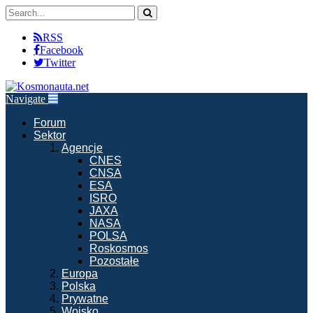
RSS
Facebook
Twitter
Navigate
Forum
Sektor
Agencje
CNES
CNSA
ESA
ISRO
JAXA
NASA
POLSA
Roskosmos
Pozostałe
Europa
Polska
Prywatne
Wojsko