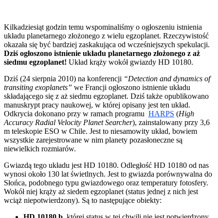
Kilkadziesiąt godzin temu wspominaliśmy o ogłoszeniu istnienia
układu planetarnego złożonego z wielu egzoplanet. Rzeczywistość
okazała się być bardziej zaskakująca od wcześniejszych spekulacji.
Dziś ogłoszono istnienie układu planetarnego złożonego z aż
siedmu egzoplanet!
Układ krąży wokół gwiazdy HD 10180.
Dziś (24 sierpnia 2010) na konferencji
“Detection and dynamics of
transiting exoplanets”
we Francji ogłoszono istnienie układu
składającego się z aż siedmu egzoplanet. Dziś także opublikowano
manuskrypt pracy naukowej, w której opisany jest ten układ.
Odkrycia dokonano przy w ramach programu
HARPS
(
High
Accuracy Radial Velocity Planet Searcher
), zainstalowany przy 3,6
m teleskopie ESO w Chile. Jest to niesamowity układ, bowiem
wszystkie zarejestrowane w nim planety pozasłoneczne są
niewielkich rozmiarów.
Gwiazdą tego układu jest HD 10180. Odległość HD 10180 od nas
wynosi około 130 lat świetlnych. Jest to gwiazda porównywalna do
Słońca, podobnego typu gwiazdowego oraz temperatury fotosfery.
Wokół niej krąży aż siedem egzoplanet (status jednej z nich jest
wciąż niepotwierdzony). Są to następujące obiekty:
HD 10180 b
, której status w tej chwili nie jest potwierdzony.