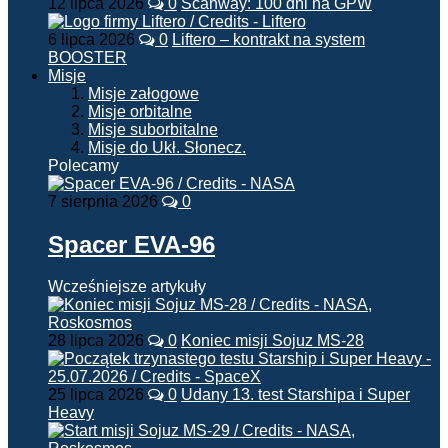
12 lipca 2026
0
Scanway: 100 dni na GPW
6 lipca 2026
0
Liftero – kontrakt na system
BOOSTER
Misje
Misje załogowe
Misje orbitalne
Misje suborbitalne
Misje do Ukł. Słonecz.
Polecamy
7 sierpnia 2026
0
Spacer EVA-96
Wcześniejsze artykuły
28 lipca 2026
0
Koniec misji Sojuz MS-28
25 lipca 2026
0
Udany 13. test Starshipa i Super
Heavy