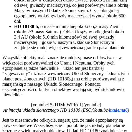
od swej gwiazdy macierzystej, co jest porównywalne z obritą
Marsa w naszym Układzie Słonecznym. Czas obiegu tej
egzoplanety wokół gwiazdy macierzystej wynosi około 600
dni.
HD 10180 h
, o masie minimalnej około 65,2 masy Ziemi
(około 2/3 masy Saturna). Obiekt krąży w odległości około
3,4 AU (około 510 mln kilometrów) od swej gwiazdy
macierzystej – gdzie w naszym Układzie Słonecznym
znajduje się mniej więcej zewnętrzna granica pasa planetoid.
Wszystkie obiekty mają znacznie mniejszą masę od Jowisza – w
większości porównywalnej do Urana i Neptuna. Orbity tych
egzoplanet są także niewielkie – układ ten jest bardziej
“zagęszczony” niż nasz wewnętrzny Układ Słoneczny. Jedna z tych
planet pozasłonecznych (HD 10180g) ma orbitę porównywalną z
marsjańską z naszego Układu Słonecznego. Ponadto,
ekscentryczności orbit tych obiektów wydają się być stosunkowo
niewielkie.
{youtube}5kHJMnWPKdI{/youtube}
Animacja układu słonecznego HD 10180 (ESO/Youtube/
madema6
)
Jest to niesamowite odkrycie, sugerujące, że małe egzoplanety są
powszechne we Wszechświecie – podobnie jak układy planetarne
złożone z wielu małych obiektów. Układ HD 10180 znajduje się w