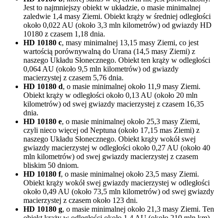
Jest to najmniejszy obiekt w układzie, o masie minimalnej
zaledwie 1,4 masy Ziemi. Obiekt krąży w średniej odległości
około 0,022 AU (około 3,3 mln kilometrów) od gwiazdy HD
10180 z czasem 1,18 dnia.
HD 10180 c
, masy minimalnej 13,15 masy Ziemi, co jest
wartością porównywalną do Urana (14,5 masy Ziemi) z
naszego Układu Słonecznego. Obiekt ten krąży w odległości
0,064 AU (około 9,5 mln kilometrów) od gwiazdy
macierzystej z czasem 5,76 dnia.
HD 10180 d
, o masie minimalnej około 11,9 masy Ziemi.
Obiekt krąży w odległości około 0,13 AU (około 20 mln
kilometrów) od swej gwiazdy macierzystej z czasem 16,35
dnia.
HD 10180 e
, o masie minimalnej około 25,3 masy Ziemi,
czyli nieco więcej od Neptuna (około 17,15 mas Ziemi) z
naszego Układu Słonecznego. Obiekt krąży wokół swej
gwiazdy macierzystej w odległości około 0,27 AU (około 40
mln kilometrów) od swej gwiazdy macierzystej z czasem
bliskim 50 dniom.
HD 10180 f
, o masie minimalnej około 23,5 masy Ziemi.
Obiekt krąży wokół swej gwiazdy macierzystej w odległości
około 0,49 AU (około 73,5 mln kilometrów) od swej gwiazdy
macierzystej z czasem około 123 dni.
HD 10180 g
, o masie minimalnej około 21,3 masy Ziemi. Ten
obiekt krąży w odległości około 1,4 AU (około 210 mln km)