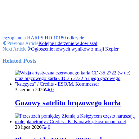
egzoplaneta
HARPS
HD 10180
odkrycie
Previous Article
Kolejne uderzenie w Jowisza!
Next Article
Ogłoszenie nowych wyników z misji Kepler
Related Posts
3 sierpnia 2026
0
Gazowy satelita brązowego karła
28 lipca 2026
0