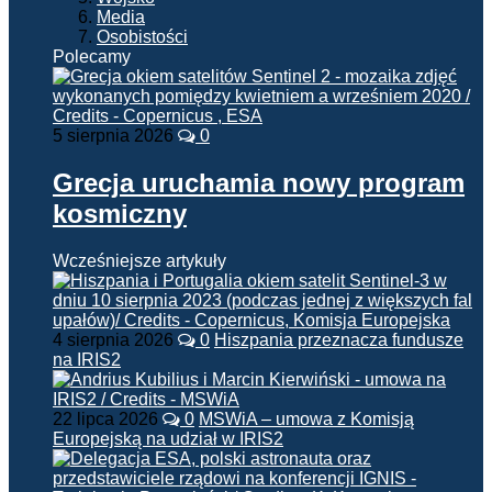
Media
Osobistości
Polecamy
5 sierpnia 2026
0
Grecja uruchamia nowy program
kosmiczny
Wcześniejsze artykuły
4 sierpnia 2026
0
Hiszpania przeznacza fundusze
na IRIS2
22 lipca 2026
0
MSWiA – umowa z Komisją
Europejską na udział w IRIS2