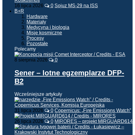
16 lipca 2026
0
Sojuz MS-29 na ISS
B+R
Hardware
Materiały
Medycyna i biologia
Misje kosmiczne
Procesy
Pozostałe
Polecamy
8 sierpnia 2026
0
Sener – lotne egzemplarze DFP-
B2
Wcześniejsze artykuły
31 lipca 2026
0
Copernicus: „Fire Emissions Watch”
26 lipca 2026
0
MIRORES – projekt MIRGUARD614