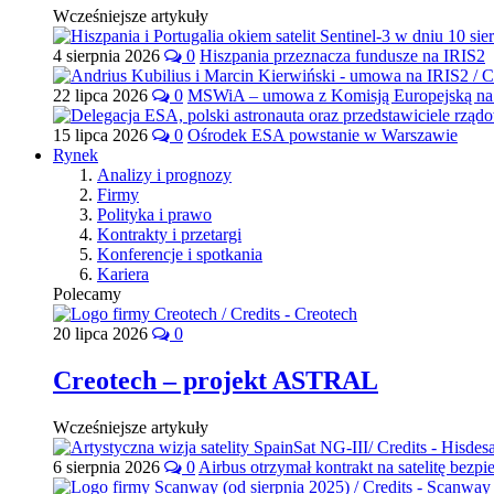
Wcześniejsze artykuły
4 sierpnia 2026
0
Hiszpania przeznacza fundusze na IRIS2
22 lipca 2026
0
MSWiA – umowa z Komisją Europejską na 
15 lipca 2026
0
Ośrodek ESA powstanie w Warszawie
Rynek
Analizy i prognozy
Firmy
Polityka i prawo
Kontrakty i przetargi
Konferencje i spotkania
Kariera
Polecamy
20 lipca 2026
0
Creotech – projekt ASTRAL
Wcześniejsze artykuły
6 sierpnia 2026
0
Airbus otrzymał kontrakt na satelitę bezpi