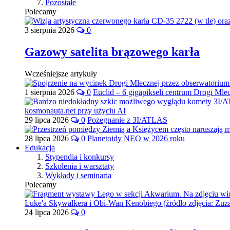
Pozostałe
Polecamy
3 sierpnia 2026
0
Gazowy satelita brązowego karła
Wcześniejsze artykuły
1 sierpnia 2026
0
Euclid – 6 gigapikseli centrum Drogi Mle
29 lipca 2026
0
Pożegnanie z 3I/ATLAS
28 lipca 2026
0
Planetoidy NEO w 2026 roku
Edukacja
Stypendia i konkursy
Szkolenia i warsztaty
Wykłady i seminaria
Polecamy
24 lipca 2026
0