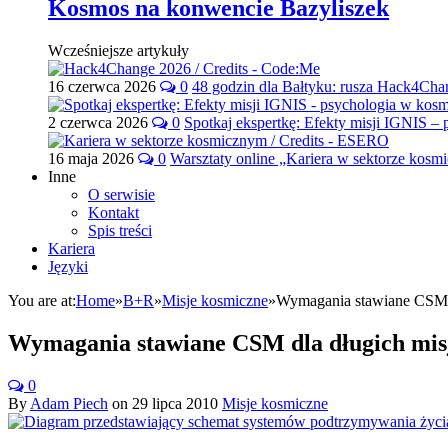
Kosmos na konwencie Bazyliszek
Wcześniejsze artykuły
16 czerwca 2026
0
48 godzin dla Bałtyku: rusza Hack4Ch
2 czerwca 2026
0
Spotkaj ekspertkę: Efekty misji IGNIS –
16 maja 2026
0
Warsztaty online „Kariera w sektorze kos
Inne
O serwisie
Kontakt
Spis treści
Kariera
Języki
You are at:
Home
»
B+R
»
Misje kosmiczne
»
Wymagania stawiane CSM d
Wymagania stawiane CSM dla długich misj
0
By
Adam Piech
on
29 lipca 2010
Misje kosmiczne