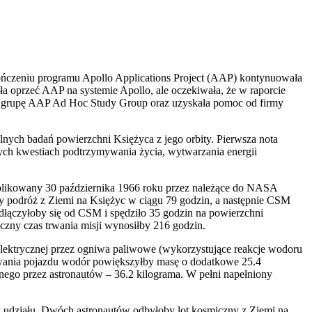
ończeniu programu Apollo Applications Project (AAP) kontynuowała
 oprzeć AAP na systemie Apollo, ale oczekiwała, że w raporcie
a grupę AAP Ad Hoc Study Group oraz uzyskała pomoc od firmy
ych badań powierzchni Księżyca z jego orbity. Pierwsza nota
wych kwestiach podtrzymywania życia, wytwarzania energii
ublikowany 30 października 1966 roku przez należące do NASA
 podróż z Ziemi na Księżyc w ciągu 79 godzin, a następnie CSM
dłączyłoby się od CSM i spędziło 35 godzin na powierzchni
czny czas trwania misji wynosiłby 216 godzin.
i elektrycznej przez ogniwa paliwowe (wykorzystujące reakcje wodoru
owania pojazdu wodór powiększyłby masę o dodatkowe 25.4
ego przez astronautów – 36.2 kilograma. W pełni napełniony
k udziału. Dwóch astronautów odbyłoby lot kosmiczny z Ziemi na