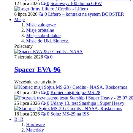
12 lipca 2026
0
Scanway: 100 dni na GPW
6 lipca 2026
0
Liftero – kontrakt na system BOOSTER
Misje
Misje załogowe
Misje orbitalne
Misje suborbitalne
Misje do Ukł. Słonecz.
Polecamy
7 sierpnia 2026
0
Spacer EVA-96
Wcześniejsze artykuły
28 lipca 2026
0
Koniec misji Sojuz MS-28
25 lipca 2026
0
Udany 13. test Starshipa i Super Heavy
16 lipca 2026
0
Sojuz MS-29 na ISS
B+R
Hardware
Materiały