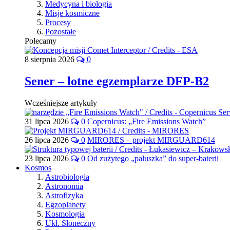
Medycyna i biologia
Misje kosmiczne
Procesy
Pozostałe
Polecamy
8 sierpnia 2026
0
Sener – lotne egzemplarze DFP-B2
Wcześniejsze artykuły
31 lipca 2026
0
Copernicus: „Fire Emissions Watch”
26 lipca 2026
0
MIRORES – projekt MIRGUARD614
23 lipca 2026
0
Od zużytego „paluszka” do super-baterii
Kosmos
Astrobiologia
Astronomia
Astrofizyka
Egzoplanety
Kosmologia
Ukł. Słoneczny