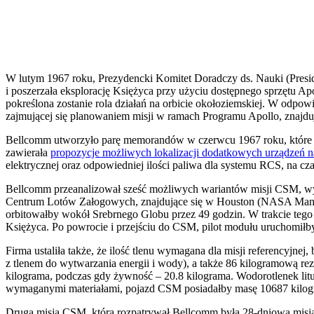
W lutym 1967 roku, Prezydencki Komitet Doradczy ds. Nauki (Pres
i poszerzała eksplorację Księżyca przy użyciu dostępnego sprzętu 
pokreślona zostanie rola działań na orbicie okołoziemskiej. W o
zajmującej się planowaniem misji w ramach Programu Apollo, znajd
Bellcomm utworzyło parę memorandów w czerwcu 1967 roku, które sk
zawierała
propozycje możliwych lokalizacji dodatkowych urządzeń
elektrycznej oraz odpowiedniej ilości paliwa dla systemu RCS, na cz
Bellcomm przeanalizował sześć możliwych wariantów misji CSM, wyko
Centrum Lotów Załogowych, znajdujące się w Houston (NASA Manned 
orbitowałby wokół Srebrnego Globu przez 49 godzin. W trakcie tego
Księżyca. Po powrocie i przejściu do CSM, pilot modułu uruchomiłby
Firma ustaliła także, że ilość tlenu wymagana dla misji referencyjn
z tlenem do wytwarzania energii i wody), a także 86 kilogramową 
kilograma, podczas gdy żywność – 20.8 kilograma. Wodorotlenek li
wymaganymi materiałami, pojazd CSM posiadałby masę 10687 kilo
Drugą misją CSM, którą rozpatrywał Bellcomm była 28-dniowa misja 