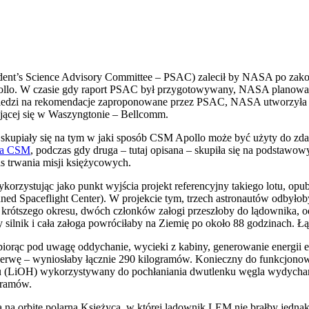
ident’s Science Advisory Committee – PSAC) zalecił by NASA po zak
Apollo. W czasie gdy raport PSAC był przygotowywany, NASA planowała
dpowiedzi na rekomendacje zaproponowane przez PSAC, NASA utworzył
ującej się w Waszyngtonie – Bellcomm.
upiały się na tym w jaki sposób CSM Apollo może być użyty do zdaln
 na CSM
, podczas gdy druga – tutaj opisana – skupiła się na podstawo
as trwania misji księżycowych.
rzystując jako punkt wyjścia projekt referencyjny takiego lotu, op
Spaceflight Center). W projekcie tym, trzech astronautów odbyłoby
 krótszego okresu, dwóch członków załogi przeszłoby do lądownika, o
 silnik i cała załoga powróciłaby na Ziemię po około 88 godzinach. Łą
ej, biorąc pod uwagę oddychanie, wycieki z kabiny, generowanie energi
rezerwę – wyniosłaby łącznie 290 kilogramów. Konieczny do funkcjon
tu (LiOH) wykorzystywany do pochłaniania dwutlenku węgla wydychan
gramów.
na orbitę polarną Księżyca, w której lądownik LEM nie brałby jedna