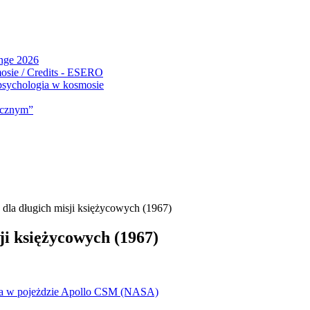
ange 2026
 psychologia w kosmosie
micznym”
la długich misji księżycowych (1967)
i księżycowych (1967)