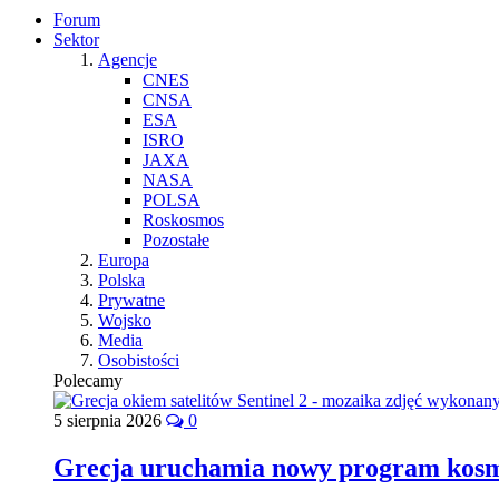
Forum
Sektor
Agencje
CNES
CNSA
ESA
ISRO
JAXA
NASA
POLSA
Roskosmos
Pozostałe
Europa
Polska
Prywatne
Wojsko
Media
Osobistości
Polecamy
5 sierpnia 2026
0
Grecja uruchamia nowy program kos