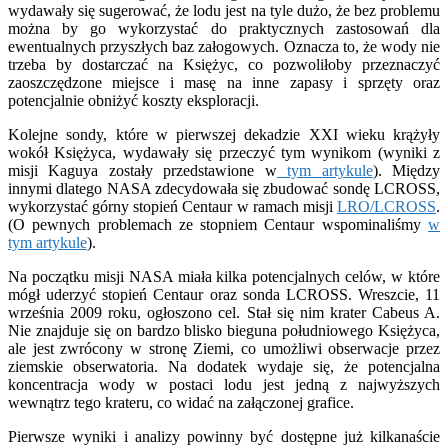
wydawały się sugerować, że lodu jest na tyle dużo, że bez problemu
można by go wykorzystać do praktycznych zastosowań dla
ewentualnych przyszłych baz załogowych. Oznacza to, że wody nie
trzeba by dostarczać na Księżyc, co pozwoliłoby przeznaczyć
zaoszczędzone miejsce i masę na inne zapasy i sprzęty oraz
potencjalnie obniżyć koszty eksploracji.
Kolejne sondy, które w pierwszej dekadzie XXI wieku krążyły
wokół Księżyca, wydawały się przeczyć tym wynikom (wyniki z
misji Kaguya zostały przedstawione w
tym artykule
). Między
innymi dlatego NASA zdecydowała się zbudować sondę LCROSS,
wykorzystać górny stopień Centaur w ramach misji
LRO/LCROSS
.
(O pewnych problemach ze stopniem Centaur wspominaliśmy
w
tym artykule
).
Na początku misji NASA miała kilka potencjalnych celów, w które
mógł uderzyć stopień Centaur oraz sonda LCROSS. Wreszcie, 11
września 2009 roku, ogłoszono cel. Stał się nim krater Cabeus A.
Nie znajduje się on bardzo blisko bieguna południowego Księżyca,
ale jest zwrócony w stronę Ziemi, co umożliwi obserwacje przez
ziemskie obserwatoria. Na dodatek wydaje się, że potencjalna
koncentracja wody w postaci lodu jest jedną z najwyższych
wewnątrz tego krateru, co widać na załączonej grafice.
Pierwsze wyniki i analizy powinny być dostępne już kilkanaście