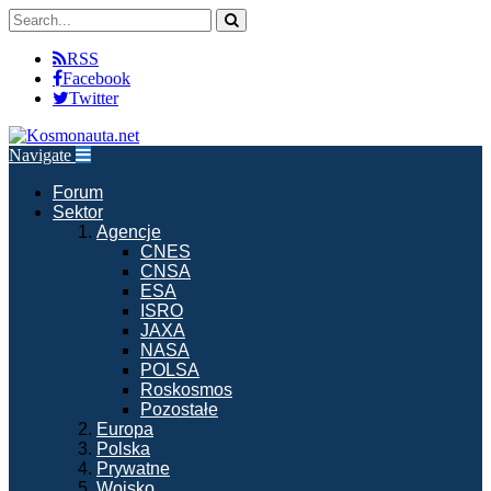
RSS
Facebook
Twitter
Navigate
Forum
Sektor
Agencje
CNES
CNSA
ESA
ISRO
JAXA
NASA
POLSA
Roskosmos
Pozostałe
Europa
Polska
Prywatne
Wojsko