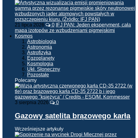
21 lipca 2026
0
IFJ PAN: Jeden eksperyment, cała
mapa izotopów ze wzbudzeniami pigmejskimi
Kosmos
Astrobiologia
Astronomia
Astrofizyka
Egzoplanety
Kosmologia
Ukł. Słoneczny
Pozostałe
Polecamy
3 sierpnia 2026
0
Gazowy satelita brązowego karła
Wcześniejsze artykuły