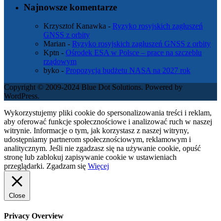
Najnowsze komentarze
Krzysztof Kanawka
-
Ryzyko rosyjskich zagłuszeń
GNSS z orbity
Marian
-
Ryzyko rosyjskich zagłuszeń GNSS z orbity
Kptn
-
Ośrodek ESA w Polsce – prace na szczeblu
rządowym
byko
-
Propozycja budżetu NASA na 2027 rok
Copyright © 2009-2024 Blue Dot Solutions. Powered by
WordPress.
Wykorzystujemy pliki cookie do spersonalizowania treści i reklam,
aby oferować funkcje społecznościowe i analizować ruch w naszej
witrynie. Informacje o tym, jak korzystasz z naszej witryny,
udostępniamy partnerom społecznościowym, reklamowym i
analitycznym. Jeśli nie zgadzasz się na używanie cookie, opuść
stronę lub zablokuj zapisywanie cookie w ustawieniach
przeglądarki.
Zgadzam się
Więcej
Close
Privacy Overview