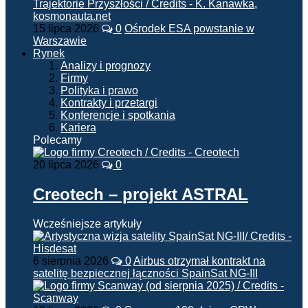
15 lipca 2026
0
Ośrodek ESA powstanie w
Warszawie
Rynek
Analizy i prognozy
Firmy
Polityka i prawo
Kontrakty i przetargi
Konferencje i spotkania
Kariera
Polecamy
20 lipca 2026
0
Creotech – projekt ASTRAL
Wcześniejsze artykuły
6 sierpnia 2026
0
Airbus otrzymał kontrakt na
satelitę bezpiecznej łączności SpainSat NG-III