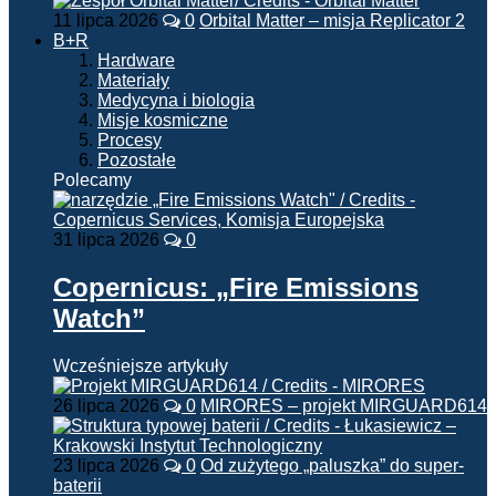
11 lipca 2026
0
Orbital Matter – misja Replicator 2
B+R
Hardware
Materiały
Medycyna i biologia
Misje kosmiczne
Procesy
Pozostałe
Polecamy
31 lipca 2026
0
Copernicus: „Fire Emissions
Watch”
Wcześniejsze artykuły
26 lipca 2026
0
MIRORES – projekt MIRGUARD614
23 lipca 2026
0
Od zużytego „paluszka” do super-
baterii