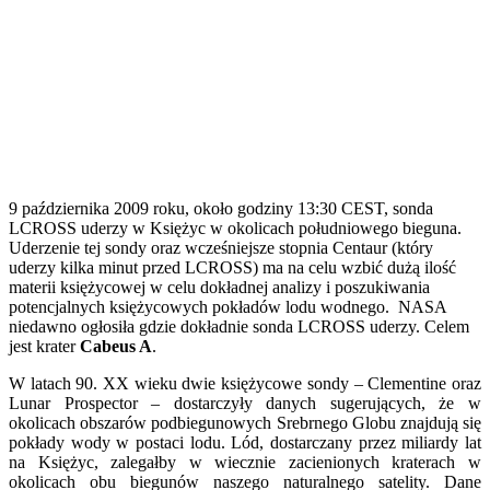
9 października 2009 roku, około godziny 13:30 CEST, sonda
LCROSS uderzy w Księżyc w okolicach południowego bieguna.
Uderzenie tej sondy oraz wcześniejsze stopnia Centaur (który
uderzy kilka minut przed LCROSS) ma na celu wzbić dużą ilość
materii księżycowej w celu dokładnej analizy i poszukiwania
potencjalnych księżycowych pokładów lodu wodnego. NASA
niedawno ogłosiła gdzie dokładnie sonda LCROSS uderzy. Celem
jest krater
Cabeus A
.
W latach 90. XX wieku dwie księżycowe sondy – Clementine oraz
Lunar Prospector – dostarczyły danych sugerujących, że w
okolicach obszarów podbiegunowych Srebrnego Globu znajdują się
pokłady wody w postaci lodu. Lód, dostarczany przez miliardy lat
na Księżyc, zalegałby w wiecznie zacienionych kraterach w
okolicach obu biegunów naszego naturalnego satelity. Dane