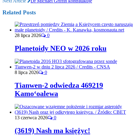
Next Article
Dr Michael Griffin kontratakuje
Related Posts
28 lipca 2026
0
Planetoidy NEO w 2026 roku
8 lipca 2026
0
Tianwen-2 odwiedza 469219
Kamoʻoalewa
13 czerwca 2026
0
(3619) Nash ma księżyc!