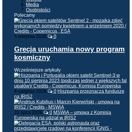
Media
Osobistości
Polecamy
5 sierpnia 2026
0
Grecja uruchamia nowy program
kosmiczny
Wcześniejsze artykuły
4 sierpnia 2026
0
Hiszpania przeznacza fundusze
na IRIS2
22 lipca 2026
0
MSWiA – umowa z Komisją
Europejską na udział w IRIS2