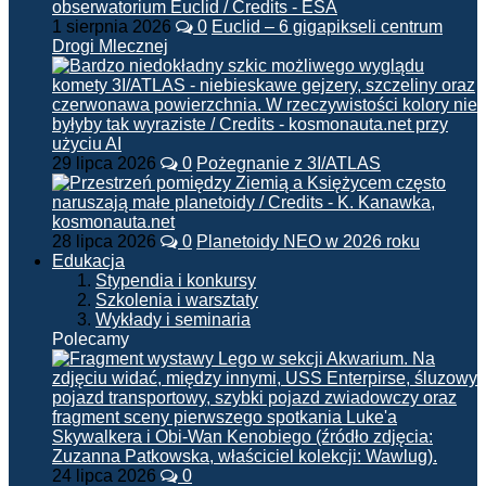
1 sierpnia 2026
0
Euclid – 6 gigapikseli centrum
Drogi Mlecznej
29 lipca 2026
0
Pożegnanie z 3I/ATLAS
28 lipca 2026
0
Planetoidy NEO w 2026 roku
Edukacja
Stypendia i konkursy
Szkolenia i warsztaty
Wykłady i seminaria
Polecamy
24 lipca 2026
0