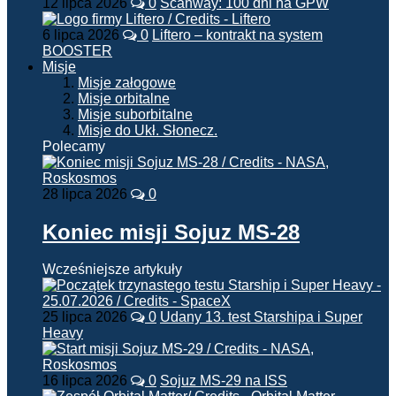
12 lipca 2026
0
Scanway: 100 dni na GPW
6 lipca 2026
0
Liftero – kontrakt na system
BOOSTER
Misje
Misje załogowe
Misje orbitalne
Misje suborbitalne
Misje do Ukł. Słonecz.
Polecamy
28 lipca 2026
0
Koniec misji Sojuz MS-28
Wcześniejsze artykuły
25 lipca 2026
0
Udany 13. test Starshipa i Super
Heavy
16 lipca 2026
0
Sojuz MS-29 na ISS