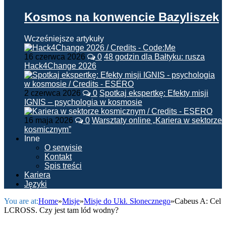
Kosmos na konwencie Bazyliszek
Wcześniejsze artykuły
16 czerwca 2026
0
48 godzin dla Bałtyku: rusza
Hack4Change 2026
2 czerwca 2026
0
Spotkaj ekspertkę: Efekty misji
IGNIS – psychologia w kosmosie
16 maja 2026
0
Warsztaty online „Kariera w sektorze
kosmicznym”
Inne
O serwisie
Kontakt
Spis treści
Kariera
Języki
You are at:
Home
»
Misje
»
Misje do Ukł. Słonecznego
»
Cabeus A: Cel
LCROSS. Czy jest tam lód wodny?