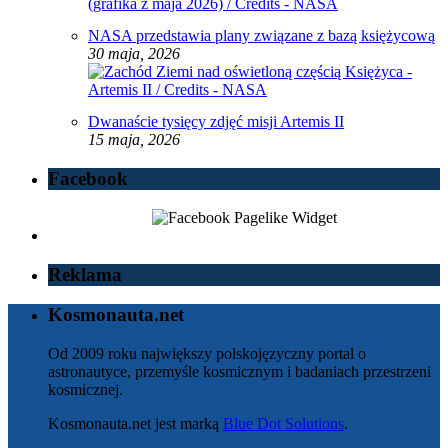
NASA przedstawia plany związane z bazą księżycową
30 maja, 2026
Dwanaście tysięcy zdjęć misji Artemis II
15 maja, 2026
Facebook
Reklama
Kosmonauta.net
Od 2009 roku największy polskojęzyczny portal o
astronautyce, przemyśle kosmicznym i badaniach przestrzeni
kosmicznej.
Kosmonauta.net jest marką
Blue Dot Solutions
.