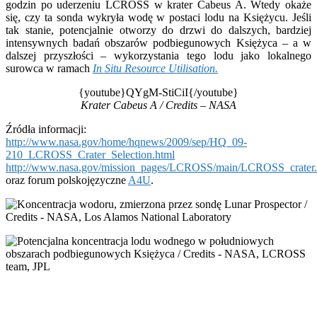
godzin po uderzeniu LCROSS w krater Cabeus A. Wtedy okaże
się, czy ta sonda wykryła wodę w postaci lodu na Księżycu. Jeśli
tak stanie, potencjalnie otworzy do drzwi do dalszych, bardziej
intensywnych badań obszarów podbiegunowych Księżyca – a w
dalszej przyszłości – wykorzystania tego lodu jako lokalnego
surowca w ramach
In Situ Resource Utilisation.
{youtube}QYgM-StiCiI{/youtube}
Krater Cabeus A / Credits – NASA
Źródła informacji:
http://www.nasa.gov/home/hqnews/2009/sep/HQ_09-
210_LCROSS_Crater_Selection.html
http://www.nasa.gov/mission_pages/LCROSS/main/LCROSS_crater.
oraz forum polskojęzyczne
A4U
.