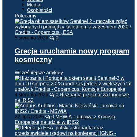
Media
Osobistości
Polecamy
5 sierpnia 2026
0
Grecja uruchamia nowy program
kosmiczny
Wcześniejsze artykuły
4 sierpnia 2026
0
Hiszpania przeznacza fundusze
na IRIS2
22 lipca 2026
0
MSWiA – umowa z Komisją
Europejską na udział w IRIS2