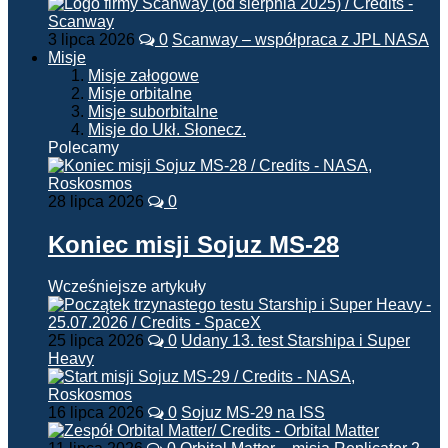
3 lipca 2026
0
Scanway – współpraca z JPL NASA
Misje
Misje załogowe
Misje orbitalne
Misje suborbitalne
Misje do Ukł. Słonecz.
Polecamy
28 lipca 2026
0
Koniec misji Sojuz MS-28
Wcześniejsze artykuły
25 lipca 2026
0
Udany 13. test Starshipa i Super
Heavy
16 lipca 2026
0
Sojuz MS-29 na ISS