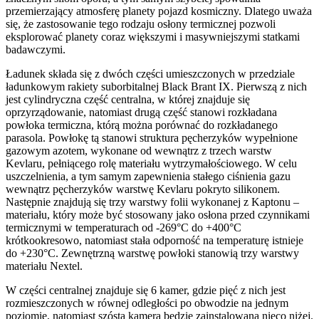
przemierzający atmosferę planety pojazd kosmiczny. Dlatego uważa
się, że zastosowanie tego rodzaju osłony termicznej pozwoli
eksplorować planety coraz większymi i masywniejszymi statkami
badawczymi.
Ładunek składa się z dwóch części umieszczonych w przedziale
ładunkowym rakiety suborbitalnej Black Brant IX. Pierwszą z nich
jest cylindryczna część centralna, w której znajduje się
oprzyrządowanie, natomiast drugą część stanowi rozkładana
powłoka termiczna, którą można porównać do rozkładanego
parasola. Powłokę tą stanowi struktura pęcherzyków wypełnione
gazowym azotem, wykonane od wewnątrz z trzech warstw
Kevlaru, pełniącego rolę materiału wytrzymałościowego. W celu
uszczelnienia, a tym samym zapewnienia stałego ciśnienia gazu
wewnątrz pęcherzyków warstwę Kevlaru pokryto silikonem.
Następnie znajdują się trzy warstwy folii wykonanej z Kaptonu –
materiału, który może być stosowany jako osłona przed czynnikami
termicznymi w temperaturach od -269°C do +400°C
krótkookresowo, natomiast stała odporność na temperaturę istnieje
do +230°C. Zewnętrzną warstwę powłoki stanowią trzy warstwy
materiału Nextel.
W części centralnej znajduje się 6 kamer, gdzie pięć z nich jest
rozmieszczonych w równej odległości po obwodzie na jednym
poziomie, natomiast szósta kamera będzie zainstalowana nieco niżej.