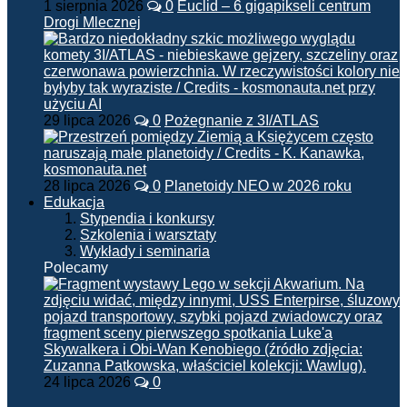
1 sierpnia 2026
0
Euclid – 6 gigapikseli centrum
Drogi Mlecznej
29 lipca 2026
0
Pożegnanie z 3I/ATLAS
28 lipca 2026
0
Planetoidy NEO w 2026 roku
Edukacja
Stypendia i konkursy
Szkolenia i warsztaty
Wykłady i seminaria
Polecamy
24 lipca 2026
0