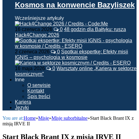
Kosmos na konwencie Bazyliszek
Wcześniejsze artykuły
16 czerwca 2026
0
48 godzin dla Bałtyku: rusza
Hack4Change 2026
2 czerwca 2026
0
Spotkaj ekspertkę: Efekty misji
IGNIS – psychologia w kosmosie
16 maja 2026
0
Warsztaty online „Kariera w sektorze
kosmicznym”
Inne
O serwisie
Kontakt
Spis treści
Kariera
Języki
You are at:
Home
»
Misje
»
Misje suborbitalne
»
Start Black Brant IX z
misją IRVE II
Start Black Brant IX z misją IRVE II