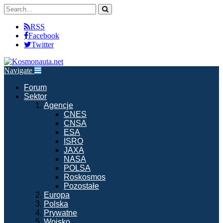
RSS
Facebook
Twitter
Navigate
Forum
Sektor
Agencje
CNES
CNSA
ESA
ISRO
JAXA
NASA
POLSA
Roskosmos
Pozostałe
Europa
Polska
Prywatne
Wojsko