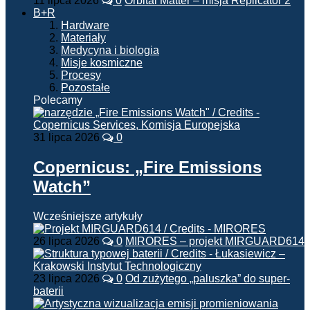
11 lipca 2026
0
Orbital Matter – misja Replicator 2
B+R
Hardware
Materiały
Medycyna i biologia
Misje kosmiczne
Procesy
Pozostałe
Polecamy
31 lipca 2026
0
Copernicus: „Fire Emissions
Watch”
Wcześniejsze artykuły
26 lipca 2026
0
MIRORES – projekt MIRGUARD614
23 lipca 2026
0
Od zużytego „paluszka” do super-
baterii