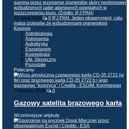
21 lipca 2026
0
IFJ PAN: Jeden eksperyment, cała
mapa izotopów ze wzbudzeniami pigmejskimi
Kosmos
Astrobiologia
Astronomia
Astrofizyka
Egzoplanety
Kosmologia
Ukł. Słoneczny
Pozostałe
Polecamy
3 sierpnia 2026
0
Gazowy satelita brązowego karła
Wcześniejsze artykuły