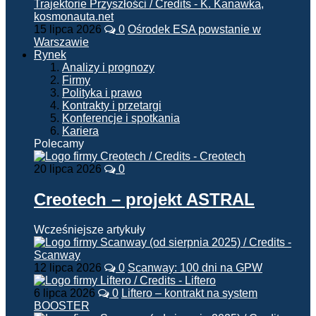
15 lipca 2026
0
Ośrodek ESA powstanie w
Warszawie
Rynek
Analizy i prognozy
Firmy
Polityka i prawo
Kontrakty i przetargi
Konferencje i spotkania
Kariera
Polecamy
20 lipca 2026
0
Creotech – projekt ASTRAL
Wcześniejsze artykuły
12 lipca 2026
0
Scanway: 100 dni na GPW
6 lipca 2026
0
Liftero – kontrakt na system
BOOSTER