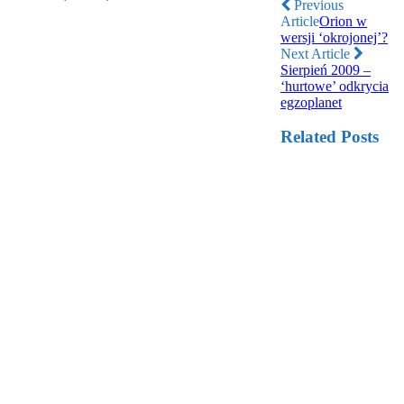
Previous
Article
Orion w
wersji ‘okrojonej’?
Next Article
Sierpień 2009 –
‘hurtowe’ odkrycia
egzoplanet
Related Posts