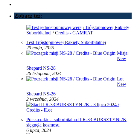
Zobacz też:
Test Trójstopniowej Rakiety Suborbitalnej
20 maja, 2025
Misja
New
Shepard NS-28
26 listopada, 2024
Lot
New
Shepard NS-26
2 września, 2024
Polska rakieta suborbitalna ILR-33 BURSZTYN 2K
sięgnęła kosmosu
6 lipca, 2024