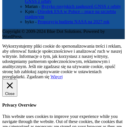
GNSS z orbity
Marian
-
Ryzyko rosyjskich zagłuszeń GNSS z orbity
Kptn
-
Ośrodek ESA w Polsce – prace na szczeblu
rządowym
byko
-
Propozycja budżetu NASA na 2027 rok
Copyright © 2009-2024 Blue Dot Solutions. Powered by
WordPress.
Wykorzystujemy pliki cookie do spersonalizowania treści i reklam,
aby oferować funkcje społecznościowe i analizować ruch w naszej
witrynie. Informacje o tym, jak korzystasz z naszej witryny,
udostępniamy partnerom społecznościowym, reklamowym i
analitycznym. Jeśli nie zgadzasz się na używanie cookie, opuść
stronę lub zablokuj zapisywanie cookie w ustawieniach
przeglądarki.
Zgadzam się
Więcej
Close
Privacy Overview
This website uses cookies to improve your experience while you
navigate through the website. Out of these cookies, the cookies that
are categorized as necessary are stored on your browser as they are