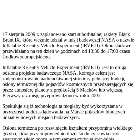
17 sierpnia 2009 r. zaplanowano start suborbitalnej rakiety Black
Brant IX, która weźmie udział w misji badawczej NASA o nazwie
Inflatable Re-entry Vehicle Experiment (IRVE II). Okno startowe
przewidziano na ten dzień w godzinach od 13:30 do 17:00 czasu
środkowoeuropejskiego.
Inflatable Re-entry Vehicle Experiment (IRVE II) jest to druga
odsłona projektu badawczego NASA, którego celem jest
zademonstrowanie nadmuchiwanej struktury pełniącej funkcję
osłony termicznej dla pojazdów kosmicznych przedzierających się
przez atmosferę planety z prędkością 5 Machów lub większą.
Pierwszy raz misję przeprowadzono w roku 2005.
Spekuluje się iż technologia ta mogłaby być wykorzystana w
przyszłości podczas lądowania na Marsie pojazdów biorących
udział w nowych misjach badawczych.
Osłona termiczna po rozwinięciu kształtem przypomina wielkiego
grzyba, która przy odpowiednio dużej średnicy stawia czoła
znacznym siłom oporu, a tym samym szybciej spowalnia