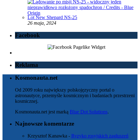
Lot New Shepard NS-25
26 maja, 2024
Facebook
Reklama
Kosmonauta.net
Od 2009 roku największy polskojęzyczny portal o
astronautyce, przemyśle kosmicznym i badaniach przestrzeni
kosmicznej.
Kosmonauta.net jest marką
Blue Dot Solutions
.
Najnowsze komentarze
Krzysztof Kanawka
-
Ryzyko rosyjskich zagłuszeń