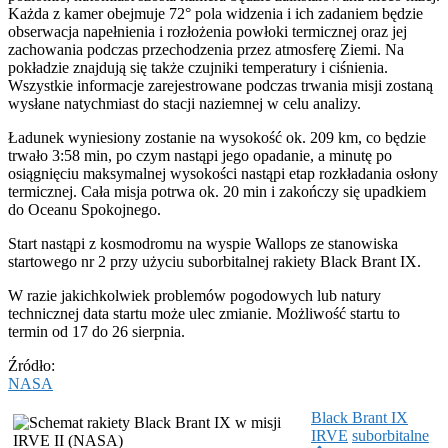
Każda z kamer obejmuje 72° pola widzenia i ich zadaniem będzie
obserwacja napełnienia i rozłożenia powłoki termicznej oraz jej
zachowania podczas przechodzenia przez atmosferę Ziemi. Na
pokładzie znajdują się także czujniki temperatury i ciśnienia.
Wszystkie informacje zarejestrowane podczas trwania misji zostaną
wysłane natychmiast do stacji naziemnej w celu analizy.
Ładunek wyniesiony zostanie na wysokość ok. 209 km, co będzie
trwało 3:58 min, po czym nastąpi jego opadanie, a minutę po
osiągnięciu maksymalnej wysokości nastąpi etap rozkładania osłony
termicznej. Cała misja potrwa ok. 20 min i zakończy się upadkiem
do Oceanu Spokojnego.
Start nastąpi z kosmodromu na wyspie Wallops ze stanowiska
startowego nr 2 przy użyciu suborbitalnej rakiety Black Brant IX.
W razie jakichkolwiek problemów pogodowych lub natury
technicznej data startu może ulec zmianie. Możliwość startu to
termin od 17 do 26 sierpnia.
Źródło:
NASA
Black Brant IX
IRVE
suborbitalne